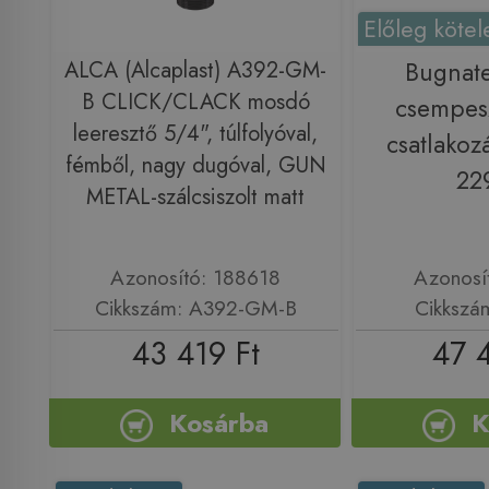
Előleg kötel
ALCA (Alcaplast) A392-GM-
Bugnat
B CLICK/CLACK mosdó
csempes
leeresztő 5/4", túlfolyóval,
csatlakoz
fémből, nagy dugóval, GUN
22
METAL-szálcsiszolt matt
Azonosító: 188618
Azonosí
Cikkszám: A392-GM-B
Cikkszá
43 419 Ft
47 
Kosárba
K