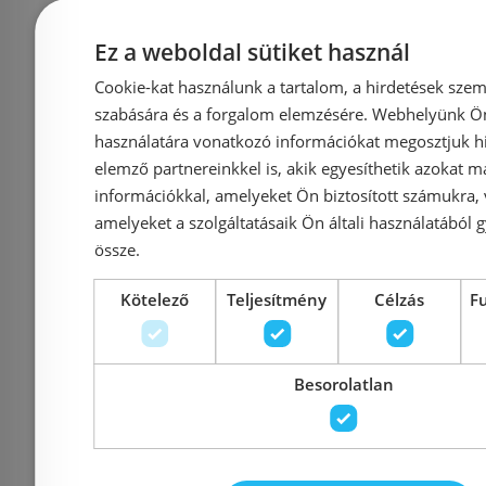
Rendelésre
Ez a weboldal sütiket használ
Cookie-kat használunk a tartalom, a hirdetések szem
szabására és a forgalom elemzésére. Webhelyünk Ön 
használatára vonatkozó információkat megosztjuk hi
elemző partnereinkkel is, akik egyesíthetik azokat m
információkkal, amelyeket Ön biztosított számukra,
Újdonság
amelyeket a szolgáltatásaik Ön általi használatából g
Wellis túlfolyós klikk-
össze.
klakk leeresztő,
Kötelező
Teljesítmény
Célzás
F
szálcsiszolt arany
WF00205
Besorolatlan
Azonosító: 225652