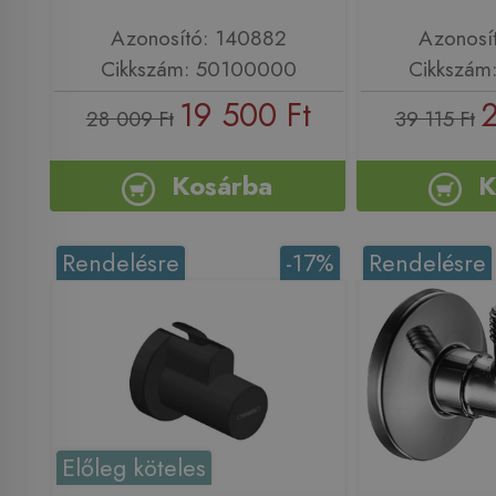
Azonosító: 140882
Azonosí
Cikkszám: 50100000
Cikkszám
19 500 Ft
2
28 009 Ft
39 115 Ft
Kosárba
K
Rendelésre
-17%
Rendelésre
Előleg köteles