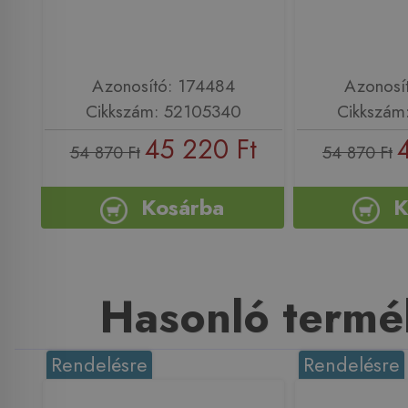
Azonosító: 174484
Azonosí
Cikkszám: 52105340
Cikkszám
45 220 Ft
54 870 Ft
54 870 Ft
Kosárba
K
Hasonló termé
Rendelésre
Rendelésre