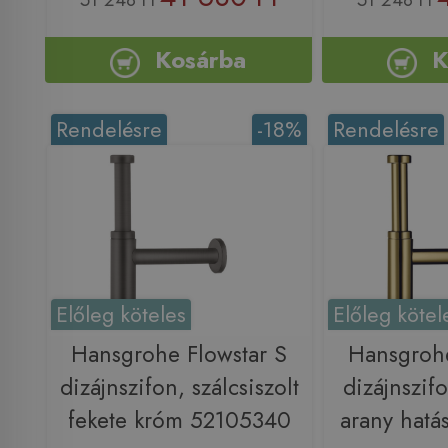
Kosárba
K
Rendelésre
-18%
Rendelésre
Előleg köteles
Előleg kötel
Hansgrohe Flowstar S
Hansgrohe
dizájnszifon, szálcsiszolt
dizájnszifo
fekete króm 52105340
arany hat