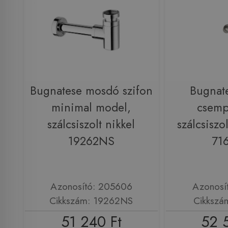
Bugnatese mosdó szifon
Bugnat
minimal model,
csemp
szálcsiszolt nikkel
szálcsiszol
19262NS
71
Azonosító: 205606
Azonosí
Cikkszám: 19262NS
Cikkszá
51 240 Ft
52 