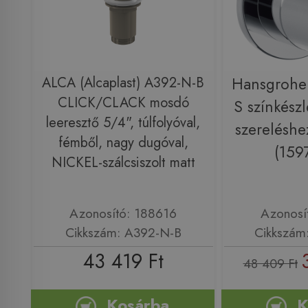
ALCA (Alcaplast) A392-N-B
Hansgrohe 
CLICK/CLACK mosdó
S színkészle
leeresztő 5/4", túlfolyóval,
szerelésh
fémből, nagy dugóval,
(159
NICKEL-szálcsiszolt matt
Azonosító: 188616
Azonosí
Cikkszám: A392-N-B
Cikkszám
43 419 Ft
48 409 Ft
Kosárba
K