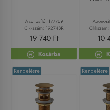
Azonosító: 177769
Azonosí
Cikkszám: 19274BR
Cikkszám
19 740 Ft
10 
Kosárba
K
Rendelésre
Rendelésre