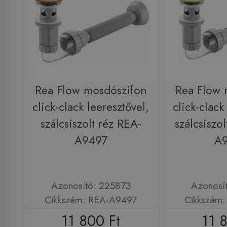
Rea Flow mosdószifon
Rea Flow 
click-clack leeresztővel,
click-clack
szálcsiszolt réz REA-
szálcsiszo
A9497
A
Azonosító: 225873
Azonosí
Cikkszám: REA-A9497
Cikkszám
11 800 Ft
11 