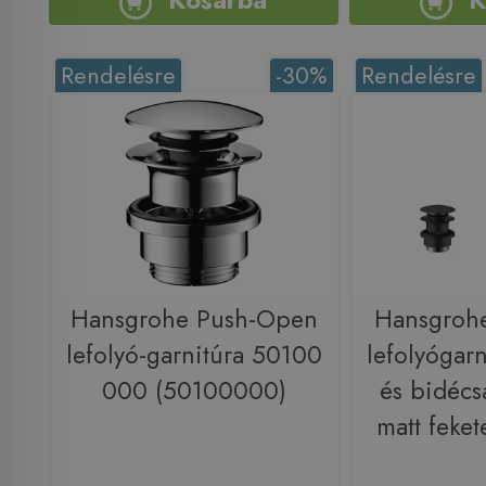
Rendelésre
-30%
Rendelésre
Hansgrohe Push-Open
Hansgroh
lefolyó-garnitúra 50100
lefolyógar
000 (50100000)
és bidécs
matt feke