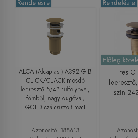
Rendelésre
Rendelésre
Előleg kötel
ALCA (Alcaplast) A392-G-B
Tres Cl
CLICK/CLACK mosdó
leeresztő
leeresztő 5/4", túlfolyóval,
szín 2
fémből, nagy dugóval,
GOLD-szálcsiszolt matt
Azonosító: 188613
Azonosí