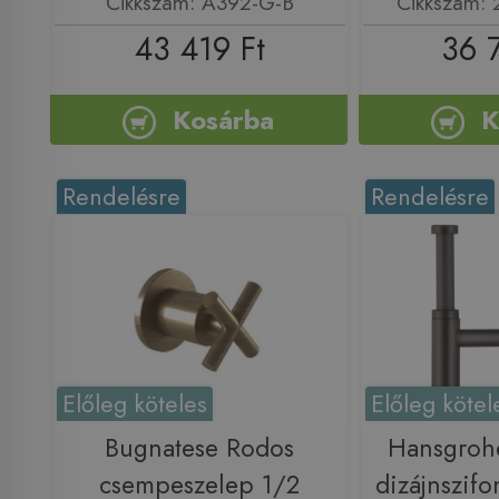
Cikkszám: A392-G-B
Cikkszám:
43 419 Ft
36 
Kosárba
K
Rendelésre
Rendelésre
Előleg köteles
Előleg kötel
Bugnatese Rodos
Hansgrohe
csempeszelep 1/2
dizájnszifon