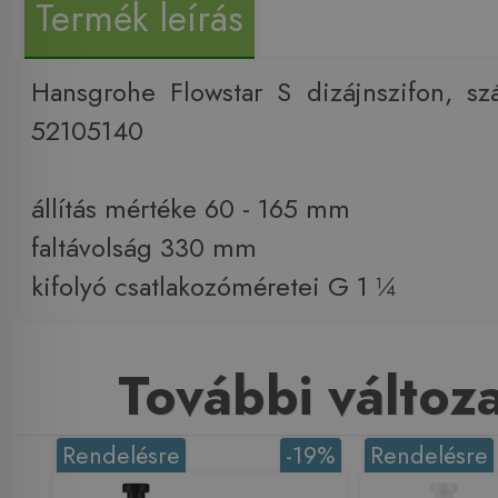
Termék leírás
Hansgrohe Flowstar S dizájnszifon, szá
52105140
állítás mértéke 60 - 165 mm
faltávolság 330 mm
kifolyó csatlakozóméretei G 1 ¼
További változ
Rendelésre
-19%
Rendelésre