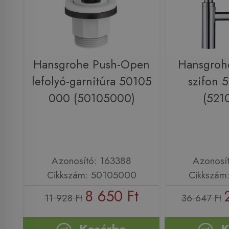
Hansgrohe Push-Open
Hansgrohe
lefolyó-garnitúra 50105
szifon 
000 (50105000)
(521
Azonosító: 163388
Azonosí
Cikkszám: 50105000
Cikkszám
8 650 Ft
11 928 Ft
36 647 Ft
Kosárba
K