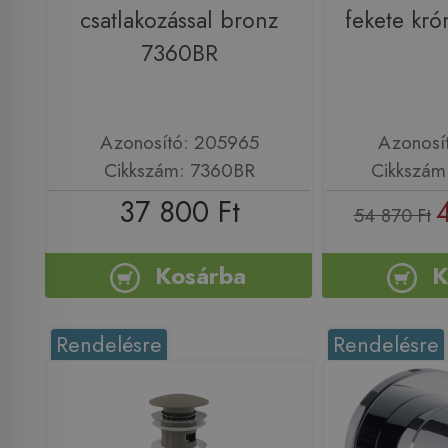
csatlakozással bronz
fekete kr
7360BR
Azonosító: 205965
Azonosí
Cikkszám: 7360BR
Cikkszám
37 800 Ft
54 870 Ft
Kosárba
K
Rendelésre
Rendelésre