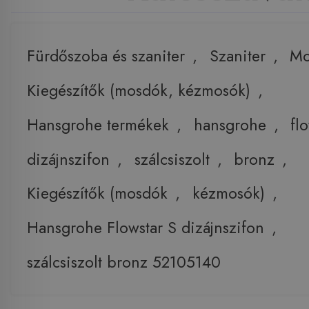
Fürdőszoba és szaniter
,
Szaniter
,
Mo
Kiegészítők (mosdók, kézmosók)
,
Hansgrohe termékek
,
hansgrohe
,
fl
dizájnszifon
,
szálcsiszolt
,
bronz
,
Kiegészítők (mosdók
,
kézmosók)
,
Hansgrohe Flowstar S dizájnszifon
,
szálcsiszolt bronz 52105140