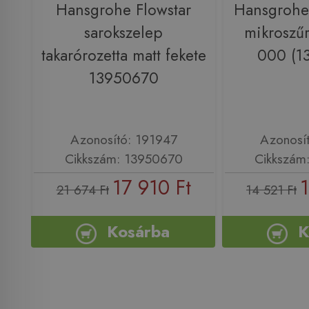
Hansgrohe Flowstar
Hansgrohe
sarokszelep
mikroszű
takarórozetta matt fekete
000 (1
13950670
Azonosító: 191947
Azonosí
Cikkszám: 13950670
Cikkszám
17 910 Ft
21 674 Ft
14 521 Ft
Kosárba
K