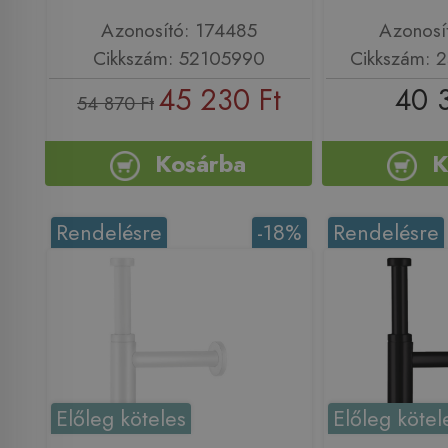
Azonosító: 174485
Azonosí
Cikkszám: 52105990
Cikkszám:
45 230 Ft
40 
54 870 Ft
Kosárba
K
Rendelésre
-18%
Rendelésre
Előleg köteles
Előleg kötel