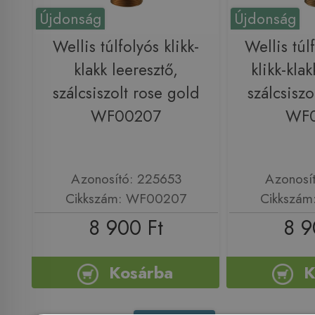
Újdonság
Újdonság
Wellis túlfolyós klikk-
Wellis túl
klakk leeresztő,
klikk-klak
szálcsiszolt rose gold
szálcsiszo
WF00207
WF
Azonosító: 225653
Azonosí
Cikkszám: WF00207
Cikkszá
8 900 Ft
8 9
Kosárba
K