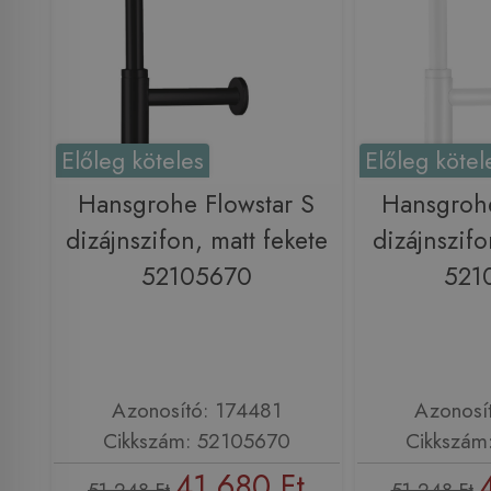
Előleg köteles
Előleg kötel
Hansgrohe Flowstar S
Hansgrohe
dizájnszifon, matt fekete
dizájnszifo
52105670
521
Azonosító: 174481
Azonosí
Cikkszám: 52105670
Cikkszám
41 680 Ft
51 248 Ft
51 248 Ft