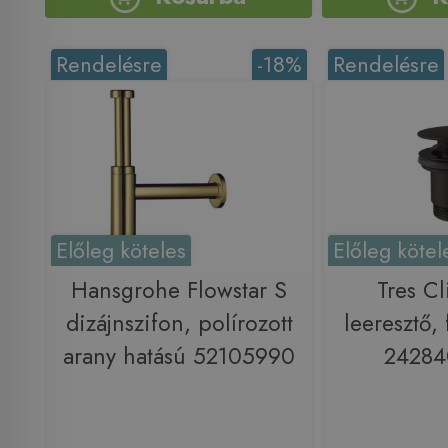
Rendelésre
-18%
Rendelésre
Előleg köteles
Előleg kötel
Hansgrohe Flowstar S
Tres Cl
dizájnszifon, polírozott
leeresztő,
arany hatású 52105990
2428