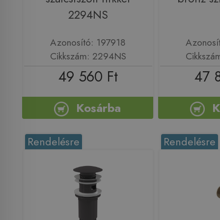
2294NS
Azonosító: 197918
Azonosí
Cikkszám: 2294NS
Cikkszá
49 560 Ft
47 
Kosárba
K
Rendelésre
Rendelésre