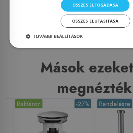
Cikkszám: WF00205
ÖSSZES ELFOGADÁSA
8 900 Ft
ÖSSZES ELUTASÍTÁSA
Kosárba
TOVÁBBI BEÁLLÍTÁSOK
Mások ezeket
megnézték
Raktáron
-27%
Rendelésre