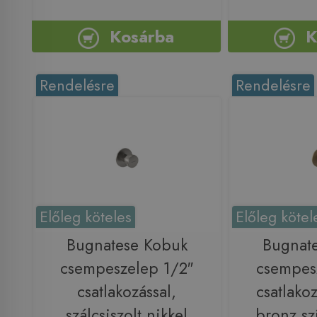
Kosárba
K
Rendelésre
Rendelésre
Előleg köteles
Előleg kötel
Bugnatese Kobuk
Bugnat
csempeszelep 1/2″
csempes
csatlakozással,
csatlakoz
szálcsiszolt nikkel
bronz s