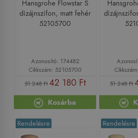
Hansgrohe Flowstar S
Hansgrohe
dizájnszifon, matt fehér
dizájnszifo
52105700
521
Azonosító: 174482
Azonosí
Cikkszám: 52105700
Cikkszám
42 180 Ft
51 248 Ft
51 248 Ft
Kosárba
K
Rendelésre
Rendelésre