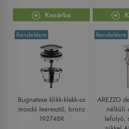
Kosárba
K
Rendelésre
Rendelésre
Bugnatese klikk-klakk-os
AREZZO des
mosdó leeresztő, bronz
nélküli 
19274BR
lefolyó, 
nikkel 