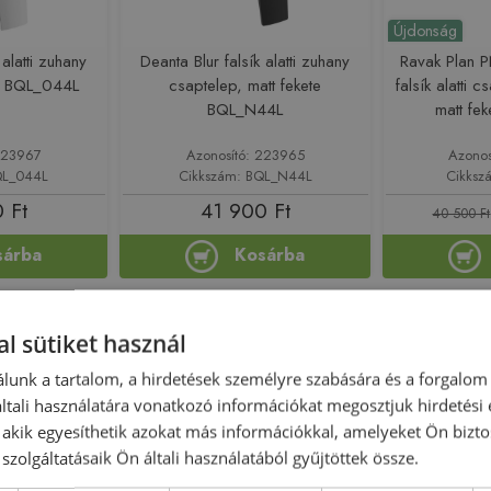
Újdonság
 alatti zuhany
Deanta Blur falsík alatti zuhany
Ravak Plan
m BQL_044L
csaptelep, matt fekete
falsík alatti c
BQL_N44L
matt fe
223967
Azonosító: 223965
Azonos
QL_044L
Cikkszám: BQL_N44L
Cikksz
 Ft
41 900 Ft
40 500 Ft
sárba
Kosárba
Rendelésre
-10%
Rendelésre
l sütiket használ
lunk a tartalom, a hirdetések személyre szabására és a forgalom
tali használatára vonatkozó információkat megosztjuk hirdetési
, akik egyesíthetik azokat más információkkal, amelyeket Ön bizto
szolgáltatásaik Ön általi használatából gyűjtöttek össze.