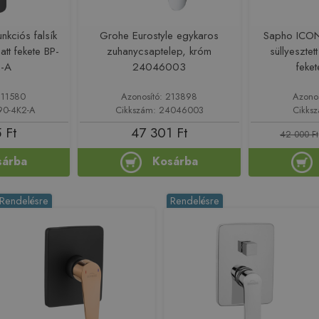
unkciós falsík
Grohe Eurostyle egykaros
Sapho ICONI
att fekete BP-
zuhanycsaptelep, króm
süllyesztet
2-A
24046003
feke
211580
Azonosító: 213898
Azono
90-4K2-A
Cikkszám: 24046003
Cikks
 Ft
47 301 Ft
42 000 Ft
sárba
Kosárba
Rendelésre
Rendelésre