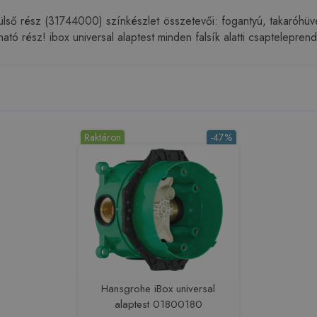
ső rész (31744000) színkészlet összetevői: fogantyú, takaróhüvel
ató rész! ibox universal alaptest minden falsík alatti csaptelepr
Raktáron
-47%
Hansgrohe iBox universal
alaptest 01800180