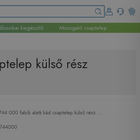
őszobai kiegészítő
Mosogató csaptelep
ptelep külső rész
4 000 falsík alatti kád csaptelep külső rész ...
744000