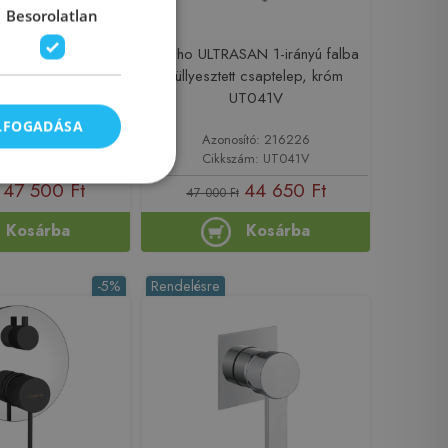
Besorolatlan
C 2-irányú falba
Sapho ULTRASAN 1-irányú falba
csaptelep, matt réz
süllyesztett csaptelep, króm
F042PG
UT041V
ELFOGADÁSA
sító: 223769
Azonosító: 216226
ám: AF042PG
Cikkszám: UT041V
47 500 Ft
44 650 Ft
47 000 Ft
Kosárba
Kosárba
-5%
Rendelésre