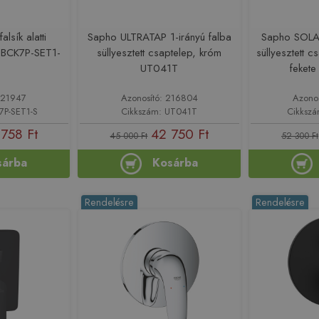
alsík alatti
Sapho ULTRATAP 1-irányú falba
Sapho SOLAR
m BCK7P-SET1-
süllyesztett csaptelep, króm
süllyesztett 
UT041T
feket
221947
Azonosító: 216804
Azono
7P-SET1-S
Cikkszám: UT041T
Cikksz
 758 Ft
42 750 Ft
45 000 Ft
52 300 Ft
sárba
Kosárba
Rendelésre
Rendelésre