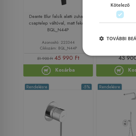
Kötelező
Deante Blur falsík alatti zuhany
Deanta Blur falsík
csaptelep váltóval, matt fekete
csaptelep, titán
BQL_N44P
TOVÁBBI BE
Azonosító: 223344
Azonosító:
Cikkszám: BQL_N44P
Cikkszám: B
45 990 Ft
43 900
51 900 Ft
Kosárba
Ko
Rendelésre
-5%
Rendelésre