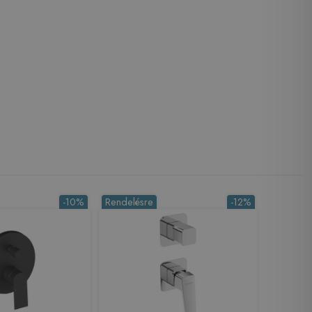
-10%
Rendelésre
-12%