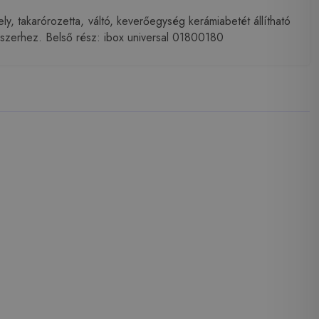
y, takarórozetta, váltó, keverőegység kerámiabetét állítható
endszerhez. Belső rész: ibox universal 01800180