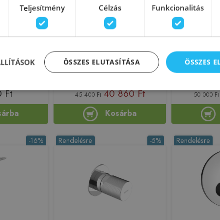
Teljesítmény
Célzás
Funkcionalitás
Újdonság
Újdonság
 alatti zuhany
Ravak Plan PN 061.20GB.O2
Sapho ICONI
ium BQL_D44L
falsík alatti csaptelep alaptesttel,
süllyesztett 
grafit X070656
A
ÁLLÍTÁSOK
ÖSSZES ELUTASÍTÁSA
ÖSSZES 
 223966
Azonosító: 223099
Azono
QL_D44L
Cikkszám: X070656
Cikksz
 Ft
40 860 Ft
45 400 Ft
50 000 Ft
sárba
Kosárba
-16%
Rendelésre
-5%
Rendelésre