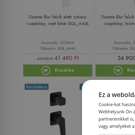
Deanta Blur falsík alatti zuhany
Deanta Blur falsík
csaptelep, matt fehér BQL_A44L
csaptelep, kró
Azonosító: 223964
Azonosító: 
Cikkszám: BQL_A44L
Cikkszám: B
41 490 Ft
34 900
43 900 Ft
Kosárba
Ko
Rendelésre
-11%
Rendelésre
Ez a webolda
Cookie-kat haszná
Webhelyünk Ön ál
partnereinkkel is
vagy amelyeket a 