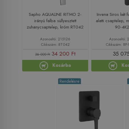
Sapho AQUALINE RITMO 2-
Invena Siros két f
irányú falba süllyesztett
alatti csaptelep, m
zuhanycsaptelep, króm RT042
90-4K
Azonosító: 215126
Azonosító: 
Cikkszám: RT042
Cikkszám: BP-
34 200 Ft
35 075
36 000 Ft
Kosárba
Ko
Rendelésre