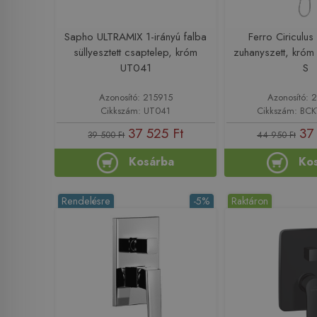
Sapho ULTRAMIX 1-irányú falba
Ferro Ciriculus f
süllyesztett csaptelep, króm
zuhanyszett, kró
UT041
S
Azonosító: 215915
Azonosító: 
Cikkszám: UT041
Cikkszám: BCK
37 525 Ft
37
39 500 Ft
44 950 Ft
Kosárba
Ko
Rendelésre
-5%
Raktáron