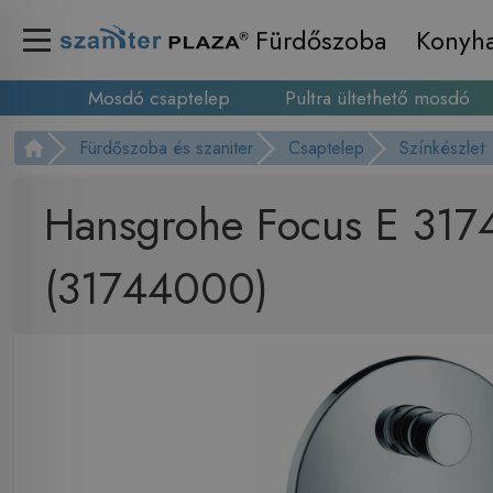
Fürdőszoba
Konyh
Mosdó csaptelep
Pultra ültethető mosdó
Fürdőszoba és szaniter
Csaptelep
Színkészlet
Hansgrohe Focus E 31744
(31744000)