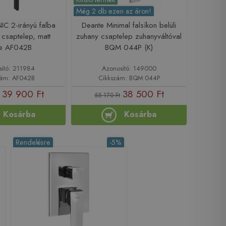
Még 2 db ezen az áron!
C 2-irányú falba
Deante Minimal falsíkon belüli
t csaptelep, matt
zuhany csaptelep zuhanyváltóval
te AF042B
BQM 044P (K)
sító: 211984
Azonosító: 149000
zám: AF042B
Cikkszám: BQM 044P
39 900 Ft
38 500 Ft
55 170 Ft
Kosárba
Kosárba
Rendelésre
-5%