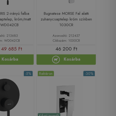
IS 2-irányú falba
Bugnatese MORSE Fal alatti
csaptelep, króm/matt
zuhanycsaptelep króm színben
e WD042CB
1030CR
sító: 213683
Azonosító: 212437
ám: WD042CB
Cikkszám: 1030CR
49 685 Ft
46 200 Ft
Kosárba
Kosárba
-5%
Raktáron
-30%
Kifutó termék