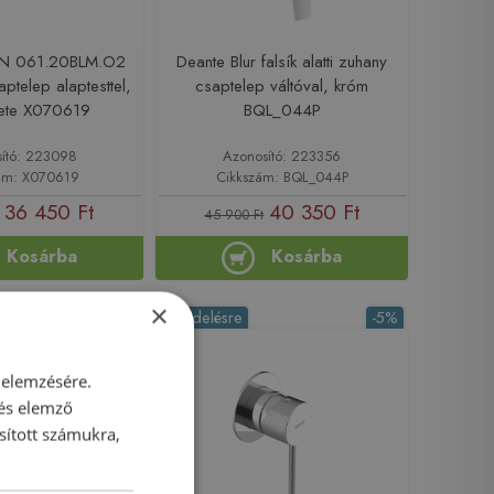
 PN 061.20BLM.O2
Deante Blur falsík alatti zuhany
saptelep alaptesttel,
csaptelep váltóval, króm
kete X070619
BQL_044P
ító: 223098
Azonosító: 223356
ám: X070619
Cikkszám: BQL_044P
36 450 Ft
40 350 Ft
45 900 Ft
Kosárba
Kosárba
×
-5%
Rendelésre
-5%
 elemzésére.
 és elemző
sított számukra,