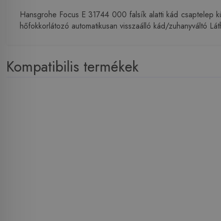
Hansgrohe Focus E 31744 000 falsík alatti kád csaptelep kül
hőfokkorlátozó automatikusan visszaálló kád/zuhanyváltó Láth
Kompatibilis termékek