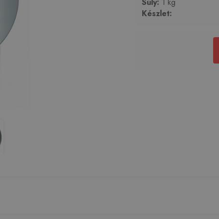
Súly:
1 kg
Készlet: