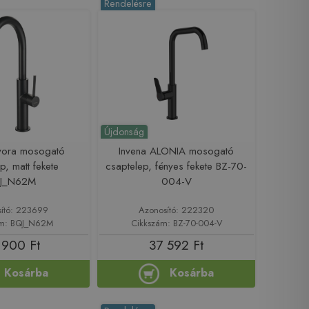
Rendelésre
Újdonság
vora mosogató
Invena ALONIA mosogató
p, matt fekete
csaptelep, fényes fekete BZ-70-
J_N62M
004-V
ító: 223699
Azonosító: 222320
ám: BQJ_N62M
Cikkszám: BZ-70-004-V
 900 Ft
37 592 Ft
Kosárba
Kosárba