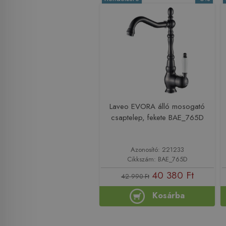
Laveo EVORA álló mosogató
csaptelep, fekete BAE_765D
Azonosító: 221233
Cikkszám: BAE_765D
40 380 Ft
42 990 Ft
Kosárba