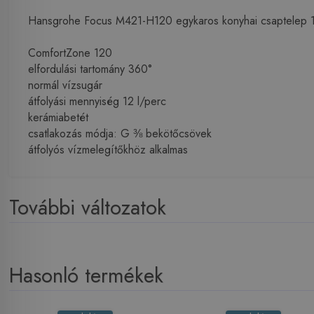
Hansgrohe Focus M421-H120 egykaros konyhai csaptelep
ComfortZone 120
elfordulási tartomány 360°
normál vízsugár
átfolyási mennyiség 12 l/perc
kerámiabetét
csatlakozás módja: G ⅜ bekötőcsövek
átfolyós vízmelegítőkhöz alkalmas
További változatok
Hasonló termékek