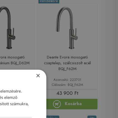
Rendelésre
vora mosogató
Deante Evora mosogató
titánium BQJ_D62M
csaptelep, szálcsiszolt acél
BQJ_F62M
×
sító: 223702
Azonosító: 223701
ám: BQJ_D62M
Cikkszám: BQJ_F62M
 elemzésére.
 900 Ft
43 900 Ft
 és elemző
Kosárba
Kosárba
sított számukra,