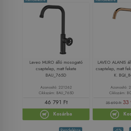
Laveo MURO álló mosogató
LAVEO ALANIS ál
csaptelep, matt fekete
csaptelep, matt fe
BAU_765D
K. BQI_
Azonosító: 221262
Azonosító: 
Cikkszám: BAU_765D
Cikkszám: B
46 791 Ft
33 
35 690 Ft
Kosárba
Ko
Rendelésre
-6%