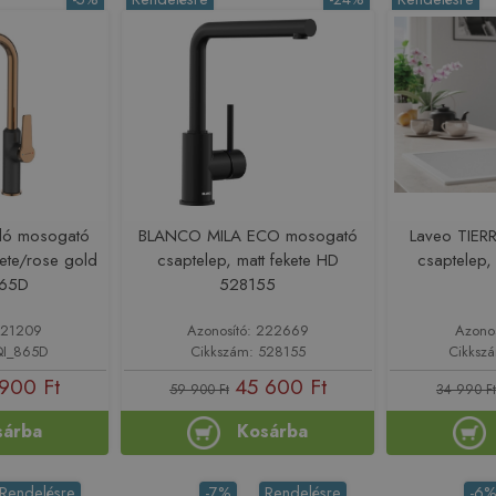
ló mosogató
BLANCO MILA ECO mosogató
Laveo TIER
kete/rose gold
csaptelep, matt fekete HD
csaptelep
865D
528155
221209
Azonosító: 222669
Azono
QI_865D
Cikkszám: 528155
Cikksz
900 Ft
45 600 Ft
59 900 Ft
34 990 Ft
sárba
Kosárba
Rendelésre
-7%
Rendelésre
-6