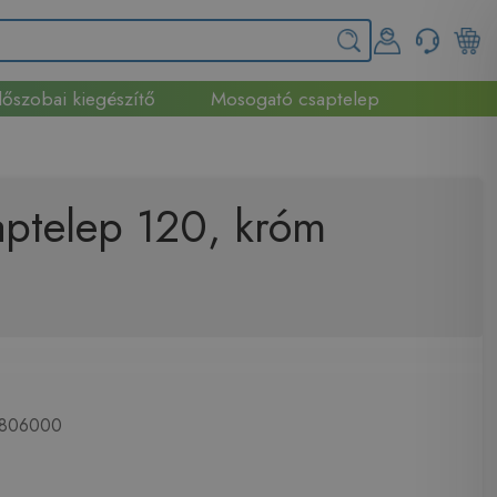
őszobai kiegészítő
Mosogató csaptelep
ptelep 120, króm
806000