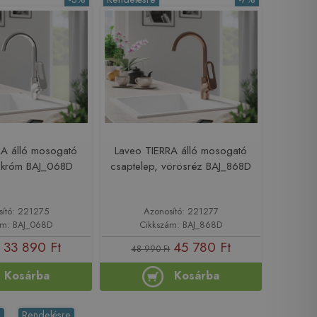
RA álló mosogató
Laveo TIERRA álló mosogató
, króm BAJ_068D
csaptelep, vörösréz BAJ_868D
sító: 221275
Azonosító: 221277
ám: BAJ_068D
Cikkszám: BAJ_868D
33 890 Ft
45 780 Ft
48 990 Ft
Kosárba
Kosárba
%
Rendelésre