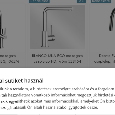
Rendelésre
-5%
Rendelésre
 mosogató
BLANCO MILA ECO mosogató
Deante E
m BQJ_062M
csaptelep HD, króm 528154
csaptelep, 
223678
Azonosító: 222670
Azono
l sütiket használ
QJ_062M
Cikkszám: 528154
Cikksz
lunk a tartalom, a hirdetések személyre szabására és a forgalom
 Ft
43 600 Ft
43
45 899 Ft
tali használatára vonatkozó információkat megosztjuk hirdetési
sárba
Kosárba
, akik egyesíthetik azokat más információkkal, amelyeket Ön bizto
szolgáltatásaik Ön általi használatából gyűjtöttek össze.