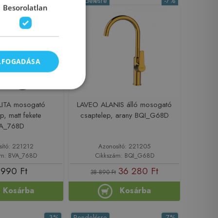
Rendelésre
-7%
Besorolatlan
ELFOGADÁSA
LITA mosogató
LAVEO ALANIS álló mosogató
p, matt fekete
csaptelep, arany BQI_G68D
A_768D
sító: 221212
Azonosító: 221205
ám: BVA_768D
Cikkszám: BQI_G68D
 990 Ft
36 280 Ft
38 890 Ft
Kosárba
Kosárba
-3%
Rendelésre
-7%