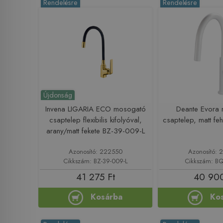
Rendelésre
Rendelésre
Újdonság
Invena LIGARIA ECO mosogató
Deante Evora
csaptelep flexibilis kifolyóval,
csaptelep, matt f
arany/matt fekete BZ-39-009-L
Azonosító: 222550
Azonosító: 
Cikkszám: BZ-39-009-L
Cikkszám: B
41 275 Ft
40 900
Kosárba
Ko