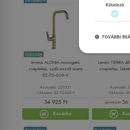
Rendelésre
Rendelésre
Kötelező
TOVÁBBI BE
Újdonság
Invena ALONIA mosogató
Laveo TIERRA ál
csaptelep, szálcsiszolt arany
csaptelep, feke
BZ-70-009-V
Azonosító: 222321
Azonosító: 
Cikkszám: BZ-70-009-V
Cikkszám: B
34 925 Ft
36 
37 990 Ft
Kosárba
Ko
Rendelésre
Rendelésre