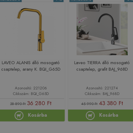
LAVEO ALANIS álló mosogató
Laveo TIERRA álló mosogató
csaptelep, arany K. BQI_G65D
csaptelep, grafit BAJ_968D
Azonosító: 221206
Azonosító: 221274
Cikkszám: BQI_G65D
Cikkszám: BAJ_968D
36 280 Ft
43 380 Ft
38 890 Ft
45 990 Ft
Kosárba
Kosárba