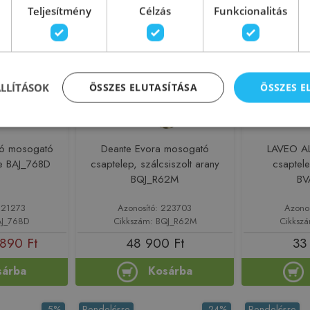
-3%
Rendelésre
Rendelésre
Teljesítmény
Célzás
Funkcionalitás
ÁLLÍTÁSOK
ÖSSZES ELUTASÍTÁSA
ÖSSZES 
ló mosogató
Deante Evora mosogató
LAVEO A
te BAJ_768D
csaptelep, szálcsiszolt arany
csaptele
BQJ_R62M
BV
221273
Azonosító: 223703
Azono
AJ_768D
Cikkszám: BQJ_R62M
Cikksz
890 Ft
48 900 Ft
33
sárba
Kosárba
-5%
Rendelésre
-24%
Rendelésre