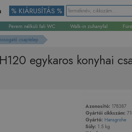
a
% KIÁRUSÍTÁS %
Perem nélküli fali WC
Walk-in zuhanyfal
Fürd
Gránit mosogató
mosogató csaptelep
120 egykaros konyhai csa
Azonosító:
178387
Gyártói cikkszám:
71
Gyártó:
Hansgrohe
Súly:
1.5 kg