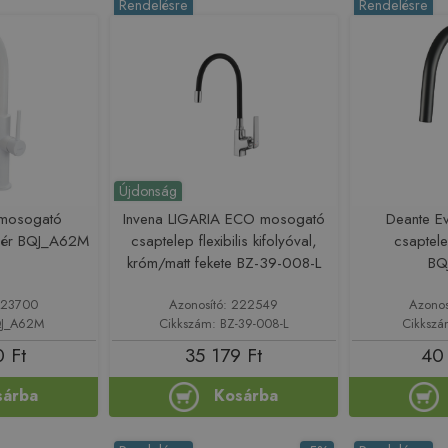
Rendelésre
Rendelésre
Újdonság
 mosogató
Invena LIGARIA ECO mosogató
Deante E
ehér BQJ_A62M
csaptelep flexibilis kifolyóval,
csaptele
króm/matt fekete BZ-39-008-L
BQ
223700
Azonosító: 222549
Azonos
QJ_A62M
Cikkszám: BZ-39-008-L
Cikksz
 Ft
35 179 Ft
40
sárba
Kosárba