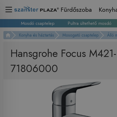
Fürdőszoba
Konyh
Mosdó csaptelep
Pultra ültethető mosdó
Konyha és háztartás
Mosogató csaptelep
Álló 
Hansgrohe Focus M421-H
71806000