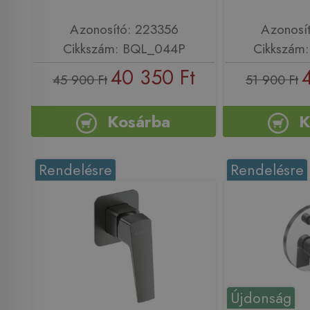
Azonosító: 223356
Azonosí
Cikkszám: BQL_044P
Cikkszám
40 350 Ft
45 900 Ft
51 900 Ft
Kosárba
K
Rendelésre
Rendelésre
Újdonság