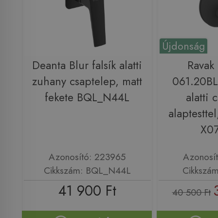
Újdonság
Deanta Blur falsík alatti
Ravak
zuhany csaptelep, matt
061.20BL
fekete BQL_N44L
alatti 
alaptesttel
X0
Azonosító: 223965
Azonosí
Cikkszám: BQL_N44L
Cikkszá
41 900 Ft
40 500 Ft