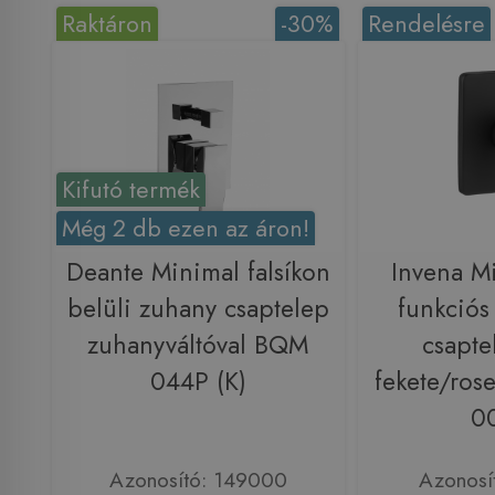
Raktáron
-30%
Rendelésre
Kifutó termék
Még 2 db ezen az áron!
Deante Minimal falsíkon
Invena M
belüli zuhany csaptelep
funkciós f
zuhanyváltóval BQM
csapte
044P (K)
fekete/ros
0
Azonosító: 149000
Azonosí