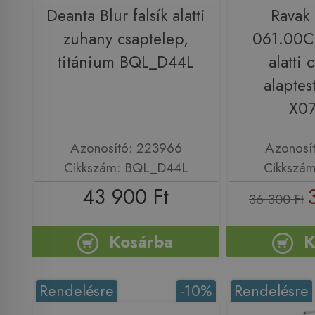
Deanta Blur falsík alatti
Ravak
zuhany csaptelep,
061.00CR
titánium BQL_D44L
alatti 
alaptes
X0
Azonosító: 223966
Azonosí
Cikkszám: BQL_D44L
Cikkszá
43 900 Ft
36 300 Ft
Kosárba
K
Rendelésre
-10%
Rendelésre