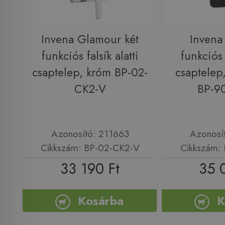
Invena Glamour két
Invena 
funkciós falsík alatti
funkciós f
csaptelep, króm BP-02-
csaptelep,
CK2-V
BP-9
Azonosító: 211663
Azonosí
Cikkszám: BP-02-CK2-V
Cikkszám:
33 190 Ft
35 
Kosárba
K