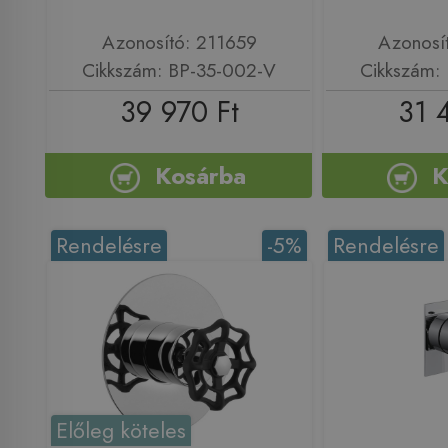
Azonosító: 211659
Azonosí
Cikkszám: BP-35-002-V
Cikkszám:
39 970 Ft
31 
Kosárba
K
Rendelésre
-5%
Rendelésre
Előleg köteles