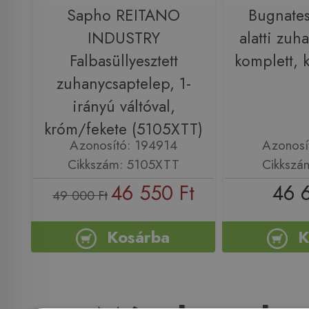
Sapho REITANO
Bugnatese
INDUSTRY
alatti zuh
Falbasüllyesztett
komplett,
zuhanycsaptelep, 1-
irányú váltóval,
króm/fekete (5105XTT)
Azonosító: 194914
Azonosí
Cikkszám: 5105XTT
Cikkszá
46 550 Ft
46 
49 000 Ft
Kosárba
K