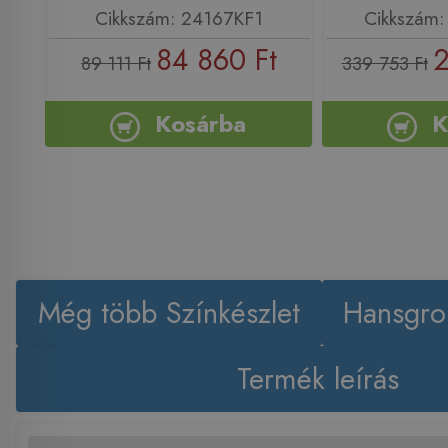
Cikkszám: 24167KF1
Cikkszám
84 860 Ft
2
89 111 Ft
339 753 Ft
Kosárba
K
Még több Színkészlet
Hansgro
Termék leírás