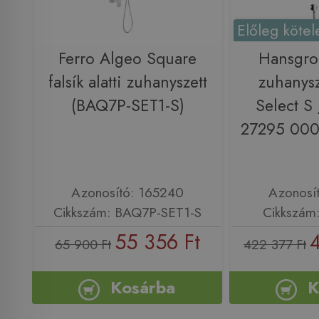
Előleg kötel
Ferro Algeo Square
Hansgro
falsík alatti zuhanyszett
zuhanys
(BAQ7P-SET1-S)
Select S 
27295 000
Azonosító: 165240
Azonosí
Cikkszám: BAQ7P-SET1-S
Cikkszám
55 356 Ft
65 900 Ft
422 377 Ft
Kosárba
K