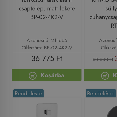
csaptelep, matt fekete
sülly
BP-02-4K2-V
zuhanycsa
R
Azonosító: 211665
Azonosí
Cikkszám: BP-02-4K2-V
Cikksz
36 775 Ft
38 000 Ft
Kosárba
K
Rendelésre
Rendelésre