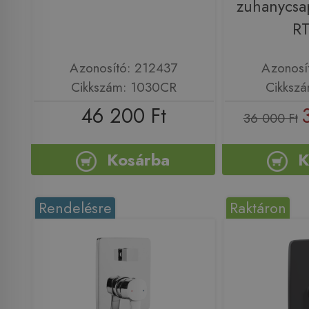
zuhanycsa
R
Azonosító: 212437
Azonosí
Cikkszám: 1030CR
Cikksz
46 200 Ft
36 000 Ft
Kosárba
K
Rendelésre
Raktáron