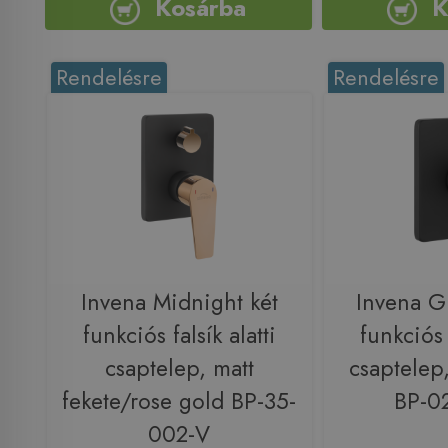
Kosárba
K
Rendelésre
Rendelésre
Invena Midnight két
Invena G
funkciós falsík alatti
funkciós f
csaptelep, matt
csaptelep,
fekete/rose gold BP-35-
BP-0
002-V