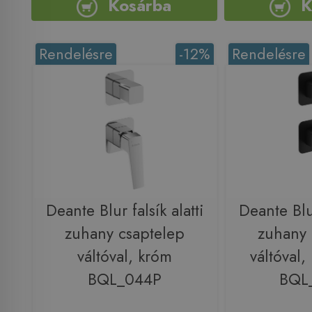
Kosárba
K
Rendelésre
-12%
Rendelésre
Deante Blur falsík alatti
Deante Blur
zuhany csaptelep
zuhany 
váltóval, króm
váltóval,
BQL_044P
BQL