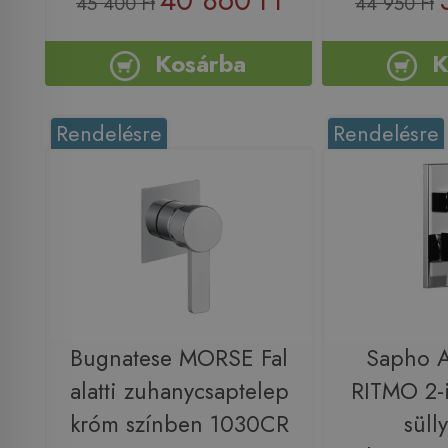
45 400 Ft
44 950 Ft
Kosárba
K
Rendelésre
Rendelésre
Bugnatese MORSE Fal
Sapho 
alatti zuhanycsaptelep
RITMO 2-i
króm színben 1030CR
sülly