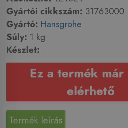
Gyártói cikkszám:
31763000
Gyártó:
Hansgrohe
Súly:
1 kg
Készlet:
Ez a termék már
elérhető
Termék leírás