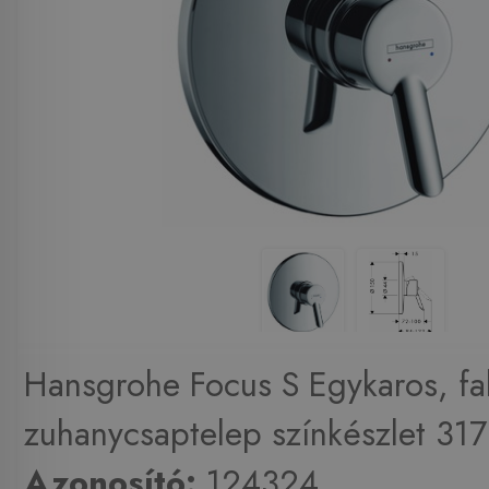
Hansgrohe Focus S Egykaros, fals
zuhanycsaptelep színkészlet 317
Azonosító:
124324