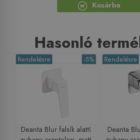
Kosárba
Hasonló termé
Rendelésre
-5%
Rendelésre
Deanta Blur falsík alatti
Deanta Blur
zuhany csaptelep, matt
zuhany csa