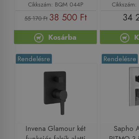
Cikkszám: BQM 044P
Cikkszám:
38 500 Ft
34 
55 170 Ft
Kosárba
K
Rendelésre
Rendelésre
Invena Glamour két
Sapho 
funkciós falsík alatti
RITMO 3-i