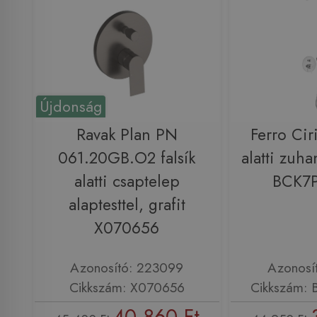
Újdonság
Ravak Plan PN
Ferro Ciri
061.20GB.O2 falsík
alatti zuha
alatti csaptelep
BCK7P
alaptesttel, grafit
X070656
Azonosító: 223099
Azonosí
Cikkszám: X070656
Cikkszám: 
40 860 Ft