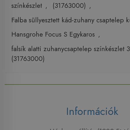
színkészlet
,
(31763000)
,
Falba süllyesztett kád-zuhany csaptelep k
Hansgrohe Focus S Egykaros
,
falsík alatti zuhanycsaptelep színkészlet
(31763000)
Információk