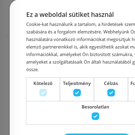
Mások ezeket
Ez a weboldal sütiket használ
megnézték
Cookie-kat használunk a tartalom, a hirdetések szem
szabására és a forgalom elemzésére. Webhelyünk Ön 
használatára vonatkozó információkat megosztjuk hi
Raktáron
-27%
Raktáron
elemző partnereinkkel is, akik egyesíthetik azokat m
információkkal, amelyeket Ön biztosított számukra,
amelyeket a szolgáltatásaik Ön általi használatából g
össze.
Bemutatóte
Kötelező
Teljesítmény
Célzás
F
kiállítva
Még 12 db e
Besorolatlan
Grohe Eurosmart falsík
Hansgr
alatti zuhanyrendszer
kádcs
Tempesta 250
színkés