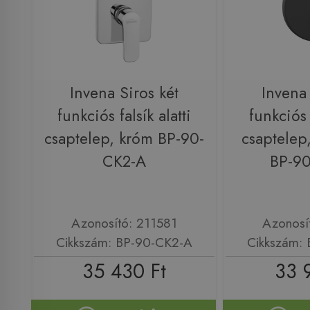
Invena Siros két
Invena 
funkciós falsík alatti
funkciós f
csaptelep, króm BP-90-
csaptelep,
CK2-A
BP-9
Azonosító: 211581
Azonosí
Cikkszám: BP-90-CK2-A
Cikkszám:
35 430 Ft
33 