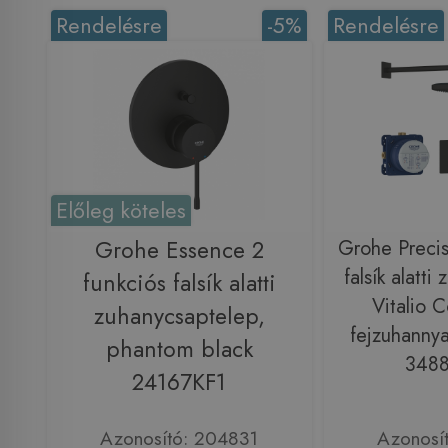
Rendelésre
-5%
Rendelésre
Előleg köteles
Grohe Essence 2
Grohe Precis
falsík alatti
funkciós falsík alatti
Vitalio 
zuhanycsaptelep,
fejzuhannya
phantom black
348
24167KF1
Azonosító: 204831
Azonosí