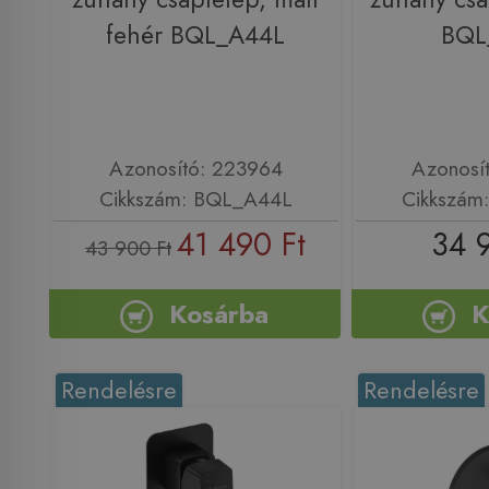
fehér BQL_A44L
BQL
Azonosító: 223964
Azonosí
Cikkszám: BQL_A44L
Cikkszám
41 490 Ft
34 
43 900 Ft
Kosárba
K
Rendelésre
Rendelésre