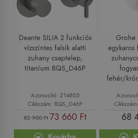
Deante SILIA 2 funkciós
Grohe 
vízszintes falsík alatti
egykaros f
zuhany csaptelep,
zuhanycs
titanium BQS_D46P
fogya
fehér/kr
Azonosító: 214805
Azonosí
Cikkszám: BQS_D46P
Cikkszám
73 660 Ft
68 
82 900 Ft
Kosárba
K