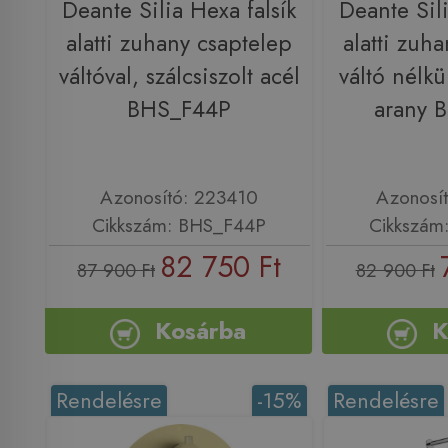
Deante Silia Hexa falsík
Deante Sili
alatti zuhany csaptelep
alatti zuh
váltóval, szálcsiszolt acél
váltó nélkül
BHS_F44P
arany 
Azonosító: 223410
Azonosí
Cikkszám: BHS_F44P
Cikkszám
82 750 Ft
87 900 Ft
82 900 Ft
Kosárba
K
Rendelésre
-15%
Rendelésre