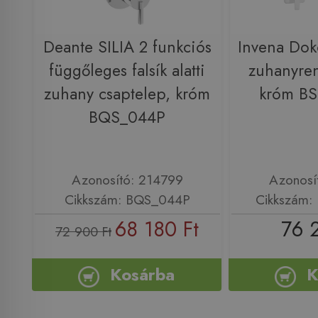
Deante SILIA 2 funkciós
Invena Dokos
függőleges falsík alatti
zuhanyren
zuhany csaptelep, króm
króm BS
BQS_044P
Azonosító: 214799
Azonosí
Cikkszám: BQS_044P
Cikkszám:
68 180 Ft
76 
72 900 Ft
Kosárba
K