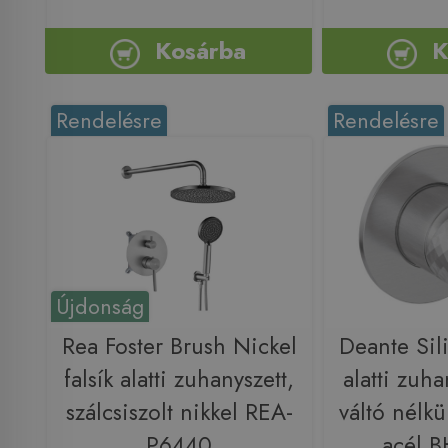
Kosárba
K
Rendelésre
Rendelésre
Újdonság
Rea Foster Brush Nickel
Deante Sili
falsík alatti zuhanyszett,
alatti zuh
szálcsiszolt nikkel REA-
váltó nélkül
P6440
acél 