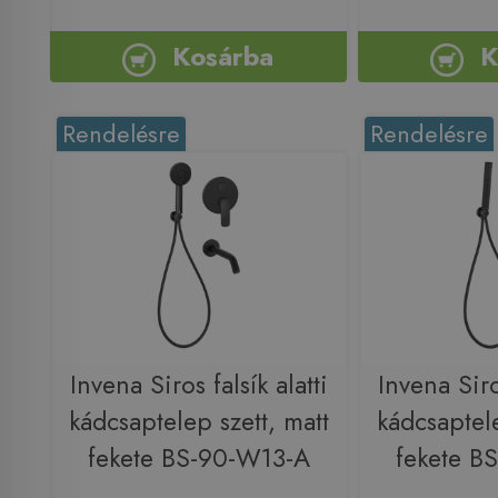
Kosárba
K
Rendelésre
Rendelésre
Invena Siros falsík alatti
Invena Siros
kádcsaptelep szett, matt
kádcsaptele
fekete BS-90-W13-A
fekete B