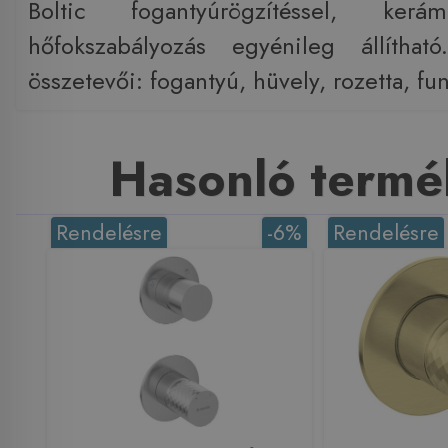
Boltic fogantyúrögzítéssel, kerám
hőfokszabályozás egyénileg állíthat
összetevői: fogantyú, hüvely, rozetta, fu
Hasonló termé
Rendelésre
-6%
Rendelésre