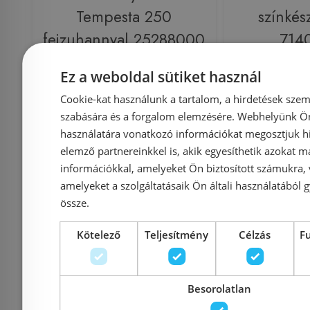
Tempesta 250
színkés
fejzuhannyal 25288000
714
Ez a weboldal sütiket használ
Cookie-kat használunk a tartalom, a hirdetések szem
Azonosító: 209391
Azonosí
szabására és a forgalom elemzésére. Webhelyünk Ön 
Cikkszám: 25288000
Cikkszám
használatára vonatkozó információkat megosztjuk hi
114 900 Ft
158 100 Ft
59 475 Ft
elemző partnereinkkel is, akik egyesíthetik azokat m
információkkal, amelyeket Ön biztosított számukra,
amelyeket a szolgáltatásaik Ön általi használatából g
Kosárba
K
össze.
Kötelező
Teljesítmény
Célzás
F
Raktáron
-16%
Rendelésre
Besorolatlan