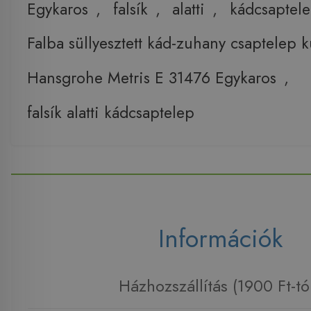
Egykaros
,
falsík
,
alatti
,
kádcsaptel
Falba süllyesztett kád-zuhany csaptelep k
Hansgrohe Metris E 31476 Egykaros
,
falsík alatti kádcsaptelep
Információk
Házhozszállítás (1900 Ft-tó