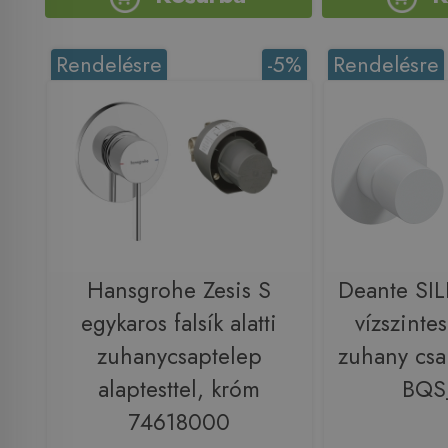
Rendelésre
-5%
Rendelésre
Hansgrohe Zesis S
Deante SIL
egykaros falsík alatti
vízszintes 
zuhanycsaptelep
zuhany csa
alaptesttel, króm
BQS
74618000