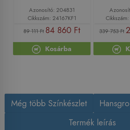
Azonosító: 204831
Azonosí
Cikkszám: 24167KF1
Cikkszám
84 860 Ft
2
89 111 Ft
339 753 Ft
Kosárba
K
Még több Színkészlet
Hansgro
Termék leírás