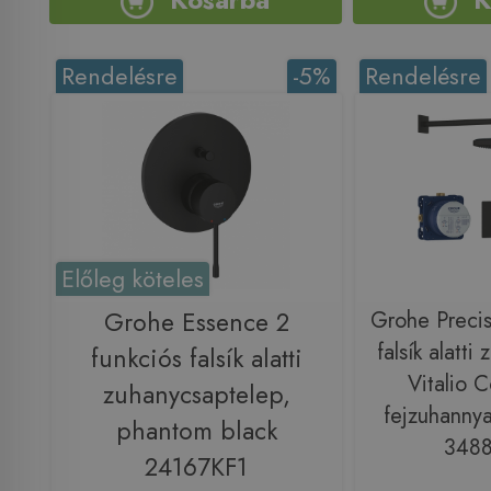
Rendelésre
-5%
Rendelésre
Előleg köteles
Grohe Essence 2
Grohe Precis
falsík alatti
funkciós falsík alatti
Vitalio 
zuhanycsaptelep,
fejzuhannya
phantom black
348
24167KF1