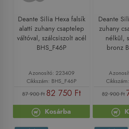
Deante Silia Hexa falsík
Deante Silia
alatti zuhany csaptelep
zuhany csa
váltóval, szálcsiszolt acél
nélkül, s
BHS_F46P
bronz 
Azonosító: 223409
Azonosí
Cikkszám: BHS_F46P
Cikkszám
82 750 Ft
87 900 Ft
82 900 Ft
Kosárba
K