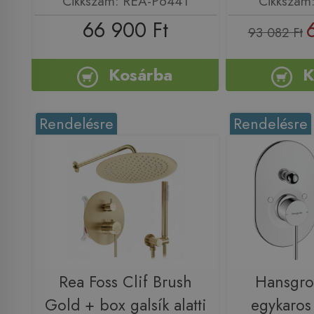
Cikkszám: REA-P6441
Cikkszám
66 900 Ft
93 082 Ft
Kosárba
K
Rendelésre
Rendelésre
Rea Foss Clif Brush
Hansgro
Gold + box galsík alatti
egykaros f