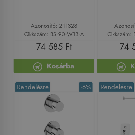
Azonosító: 211328
Azonosí
Cikkszám: BS-90-W13-A
Cikkszám:
74 585 Ft
74 
Kosárba
K
Rendelésre
-6%
Rendelésre