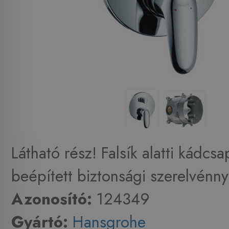
Látható rész! Falsík alatti kádcsa
beépített biztonsági szerelvénnye
Azonosító:
124349
Gyártó:
Hansgrohe