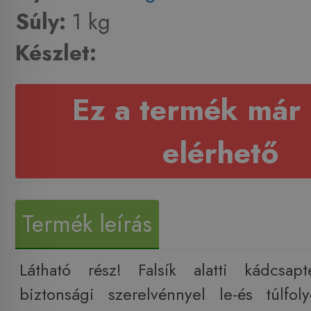
Súly:
1 kg
Készlet:
Ez a termék már
elérhető
Termék leírás
Látható rész! Falsík alatti kádcsapt
biztonsági szerelvénnyel le-és túlfoly