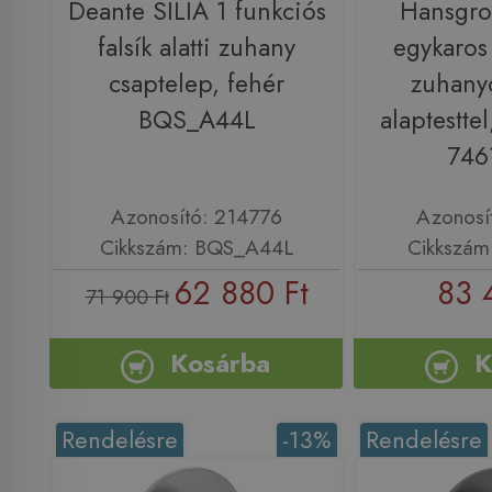
Deante SILIA 1 funkciós
Hansgro
falsík alatti zuhany
egykaros f
csaptelep, fehér
zuhany
BQS_A44L
alaptesttel
746
Azonosító: 214776
Azonosí
Cikkszám: BQS_A44L
Cikkszám
62 880 Ft
83 
71 900 Ft
Kosárba
K
Rendelésre
-13%
Rendelésre