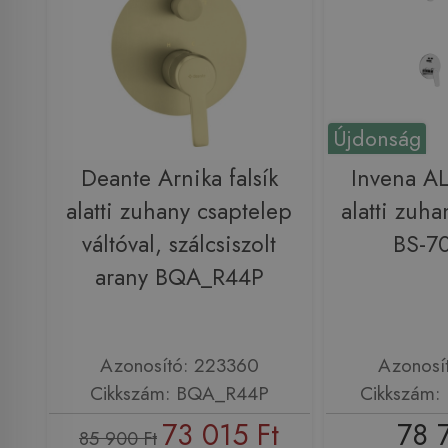
Újdonság
Deante Arnika falsík
Invena AL
alatti zuhany csaptelep
alatti zuha
váltóval, szálcsiszolt
BS-7
arany BQA_R44P
Azonosító: 223360
Azonosí
Cikkszám: BQA_R44P
Cikkszám:
73 015 Ft
78 
85 900 Ft