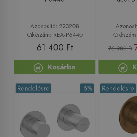
Azonosító: 223208
Azonosí
Cikkszám: REA-P6440
Cikkszám
61 400 Ft
76 900 Ft
Kosárba
K
Rendelésre
-6%
Rendelésre