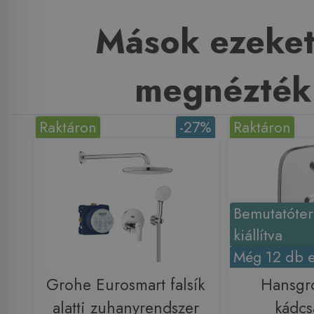
Mások ezeket
megnézték
Raktáron
-27%
Raktáron
Bemutatóte
kiállítva
Még 12 db e
Grohe Eurosmart falsík
Hansgr
alatti zuhanyrendszer
kádcs