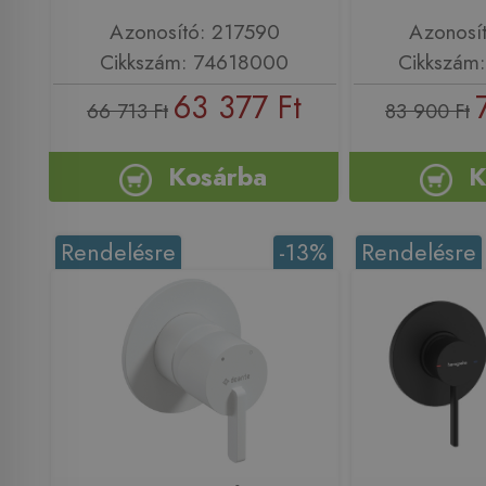
Azonosító: 217590
Azonosí
Cikkszám: 74618000
Cikkszám
63 377 Ft
66 713 Ft
83 900 Ft
Kosárba
K
Rendelésre
-13%
Rendelésre