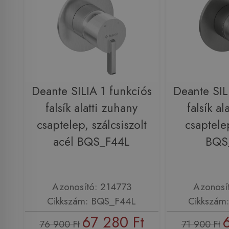
Deante SILIA 1 funkciós
Deante SIL
falsík alatti zuhany
falsík al
csaptelep, szálcsiszolt
csaptele
acél BQS_F44L
BQS
Azonosító: 214773
Azonosí
Cikkszám: BQS_F44L
Cikkszám
67 280 Ft
76 900 Ft
71 900 Ft