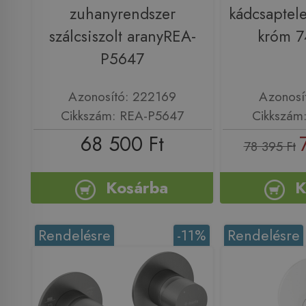
zuhanyrendszer
kádcsaptele
szálcsiszolt aranyREA-
króm 
P5647
Azonosító: 222169
Azonosí
Cikkszám: REA-P5647
Cikkszám
68 500 Ft
78 395 Ft
Kosárba
K
Rendelésre
-11%
Rendelésre