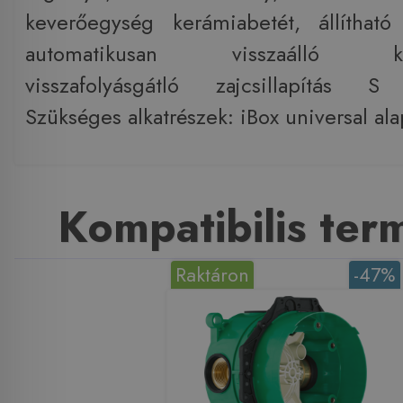
keverőegység kerámiabetét, állítható
automatikusan visszaálló kád/
visszafolyásgátló zajcsillapítás S 
Szükséges alkatrészek: iBox universal al
Kompatibilis te
Raktáron
-47%