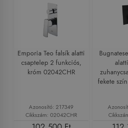
Emporia Teo falsík alatti
Bugnates
csaptelep 2 funkciós,
alatt
króm 02042CHR
zuhanycsa
fekete sz
Azonosító: 217349
Azonosí
Cikkszám: 02042CHR
Cikkszá
102 500 Ft
112 