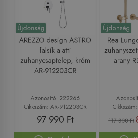
Újdonság
Újdonság
AREZZO design ASTRO
Rea Lungo 
falsík alatti
zuhanyszett
zuhanycsaptelep, króm
arany 
AR-912203CR
Azonosító: 222266
Azonosí
Cikkszám: AR-912203CR
Cikkszám
97 990 Ft
117 800 Ft