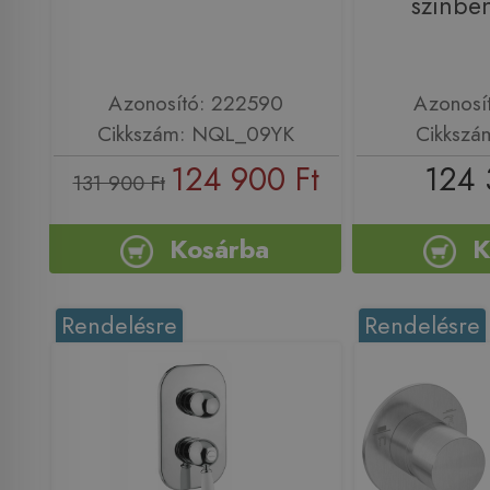
színbe
Azonosító: 222590
Azonosí
Cikkszám: NQL_09YK
Cikkszá
124 900 Ft
124 
131 900 Ft
Kosárba
K
Rendelésre
Rendelésre