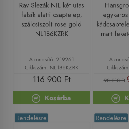
Rav Slezák NIL két utas
Hansgro
falsík alatti csaptelep,
egykaros f
szálcsiszolt rose gold
kádcsaptele
NL186KZRK
matt feke
Azonosító: 219261
Azonosí
Cikkszám: NL186KZRK
Cikkszám
116 900 Ft
98 018 Ft
Kosárba
K
Rendelésre
Rendelésre