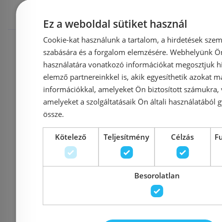
megnézték
Ez a weboldal sütiket használ
Raktáron
-27%
Raktáron
Cookie-kat használunk a tartalom, a hirdetések szem
szabására és a forgalom elemzésére. Webhelyünk Ön 
használatára vonatkozó információkat megosztjuk hi
elemző partnereinkkel is, akik egyesíthetik azokat m
információkkal, amelyeket Ön biztosított számukra,
Bemutatóte
amelyeket a szolgáltatásaik Ön általi használatából g
kiállítva
össze.
Még 12 db e
Kötelező
Teljesítmény
Célzás
F
Grohe Eurosmart falsík
Hansgr
alatti zuhanyrendszer
kádcs
Besorolatlan
Tempesta 250
színkés
fejzuhannyal 25288000
714