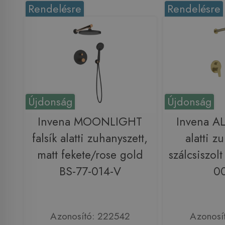
Rendelésre
Rendelésre
Újdonság
Újdonság
Invena MOONLIGHT
Invena AL
falsík alatti zuhanyszett,
alatti z
matt fekete/rose gold
szálcsiszol
BS-77-014-V
0
Azonosító: 222542
Azonosí