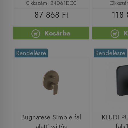
Cikkszám: 24061DC0
Cikkszá
87 868 Ft
118 
Kosárba
K
Rendelésre
Rendelésre
Bugnatese Simple fal
KLUDI P
alatti váltós
falsí