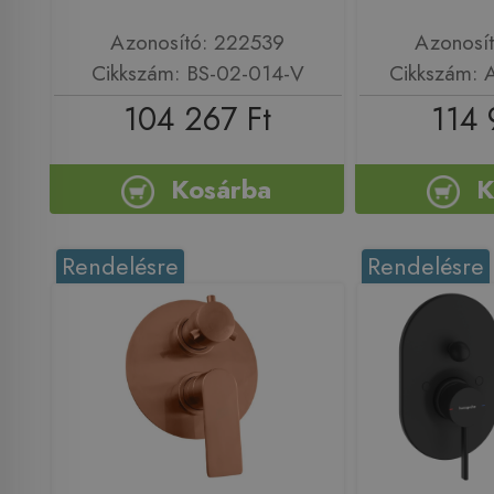
Azonosító: 222539
Azonosí
Cikkszám: BS-02-014-V
Cikkszám:
104 267 Ft
114 
Kosárba
K
Rendelésre
Rendelésre