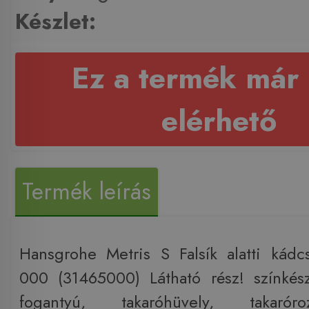
Készlet:
Ez a termék már
elérhető
Termék leírás
Hansgrohe Metris S Falsík alatti kád
000 (31465000) Látható rész! színkész
fogantyú, takaróhüvely, takaróro