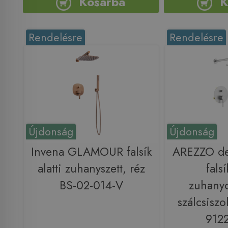
Kosárba
K
Rendelésre
Rendelésre
Újdonság
Újdonság
Invena GLAMOUR falsík
AREZZO d
alatti zuhanyszett, réz
falsí
BS-02-014-V
zuhanyc
szálcsiszo
912