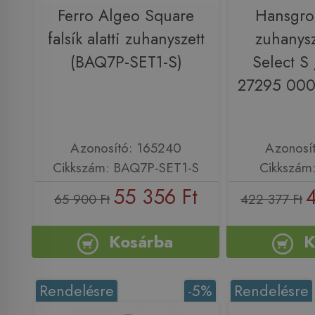
Ferro Algeo Square
Hansgro
falsík alatti zuhanyszett
zuhanys
(BAQ7P-SET1-S)
Select S 
27295 000
Azonosító: 165240
Azonosí
Cikkszám: BAQ7P-SET1-S
Cikkszám
55 356 Ft
65 900 Ft
422 377 Ft
Kosárba
K
Rendelésre
-5%
Rendelésre