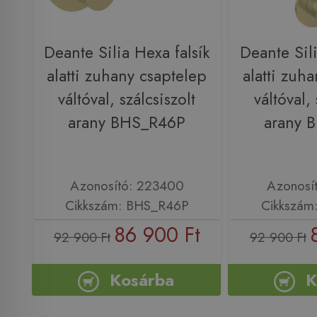
Deante Silia Hexa falsík
Deante Sili
alatti zuhany csaptelep
alatti zuh
váltóval, szálcsiszolt
váltóval, 
arany BHS_R46P
arany 
Azonosító: 223400
Azonosí
Cikkszám: BHS_R46P
Cikkszám
86 900 Ft
92 900 Ft
92 900 Ft
Kosárba
K