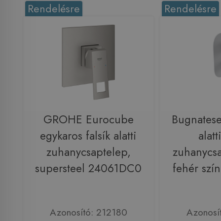
Rendelésre
Rendelésre
GROHE Eurocube
Bugnatese
egykaros falsík alatti
alatt
zuhanycsaptelep,
zuhanycsa
supersteel 24061DC0
fehér szí
Azonosító: 212180
Azonosí