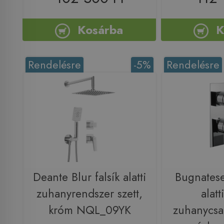
Kosárba
K
Rendelésre
-5%
Rendelésre
Deante Blur falsík alatti
Bugnatese
zuhanyrendszer szett,
alatt
króm NQL_09YK
zuhanycsa