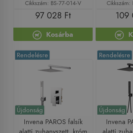
Cikkszám: BS-77-014-V
Cikkszám:
97 028 Ft
109 
Kosárba
K
Rendelésre
Rendelésre
Újdonság
Újdonság
Invena PAROS falsík
Invena P
alatti zuhanyszett, króm
alatti zuha