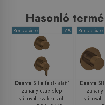
Hasonló termé
Rendelésre
-7%
Rendelésre
Deante Silia falsík alatti
Deante Silia
zuhany csaptelep
zuhany 
váltóval, szálcsiszolt
váltóval, 