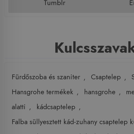
Tumblr
E
Kulcsszava
Fürdőszoba és szaniter
,
Csaptelep
,
Hansgrohe termékek
,
hansgrohe
,
me
alatti
,
kádcsaptelep
,
Falba süllyesztett kád-zuhany csaptelep k