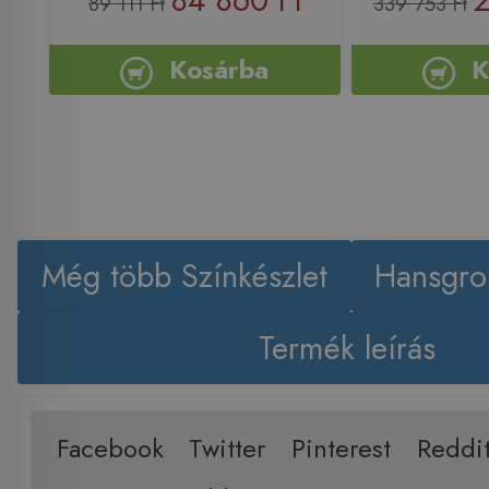
84 860 Ft
2
89 111 Ft
339 753 Ft
Kosárba
K
Még több Színkészlet
Hansgro
Termék leírás
Facebook
Twitter
Pinterest
Reddi