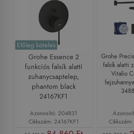
Előleg köteles
Grohe Essence 2
Grohe Precis
falsík alatti
funkciós falsík alatti
Vitalio 
zuhanycsaptelep,
fejzuhannya
phantom black
348
24167KF1
Azonosító: 204831
Azonosí
Cikkszám: 24167KF1
Cikkszám