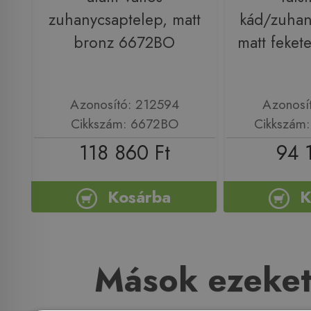
zuhanycsaptelep, matt
kád/zuhan
bronz 6672BO
matt feke
Azonosító: 212594
Azonosí
Cikkszám: 6672BO
Cikkszám
118 860 Ft
94 
Kosárba
K
Mások ezeket