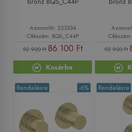
bronz BQS_C44P
bronz 
Azonosító: 223334
Azonosí
Cikkszám: BQS_C44P
Cikkszám
86 100 Ft
92 900 Ft
92 900 Ft
Kosárba
K
Rendelésre
-6%
Rendelésre