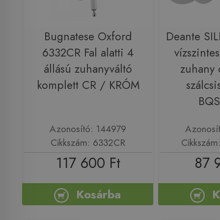
Bugnatese Oxford
Deante SIL
6332CR Fal alatti 4
vízszintes 
állású zuhanyváltó
zuhany 
komplett CR / KRÓM
szálcsi
BQS
Azonosító: 144979
Azonosí
Cikkszám: 6332CR
Cikkszám
117 600 Ft
87 
Kosárba
K