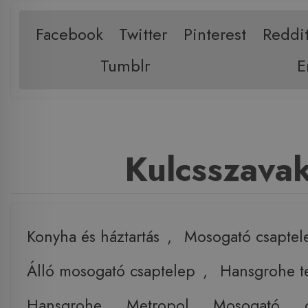
Facebook
Twitter
Pinterest
Reddi
Tumblr
E
Kulcsszava
Konyha és háztartás
,
Mosogató csaptel
Álló mosogató csaptelep
,
Hansgrohe t
Hansgrohe
,
Metropol
,
Mosogató
,