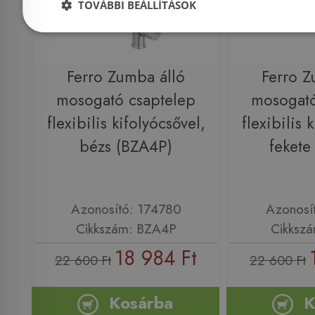
TOVÁBBI BEÁLLÍTÁSOK
Ferro Zumba álló
Ferro Z
mosogató csaptelep
mosogató
flexibilis kifolyócsővel,
flexibilis 
bézs (BZA4P)
fekete
Azonosító: 174780
Azonosí
Cikkszám: BZA4P
Cikksz
18 984 Ft
22 600 Ft
22 600 Ft
Kosárba
K