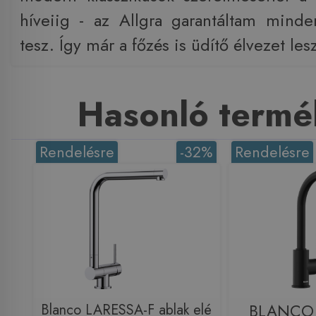
híveiig - az Allgra garantáltam mind
tesz. Így már a főzés is üdítő élvezet les
Hasonló termé
Rendelésre
-32%
Rendelésre
Blanco LARESSA-F ablak elé
BLANCO