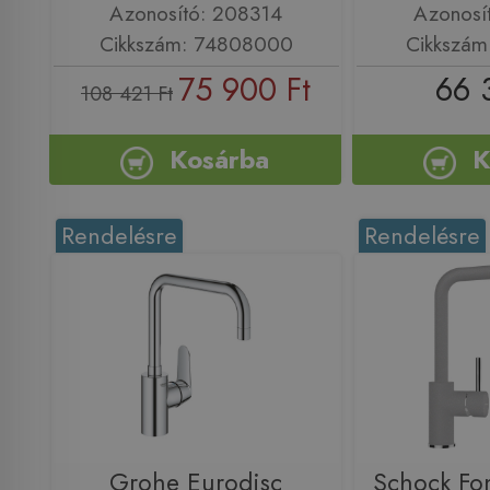
Azonosító: 208314
Azonosí
Cikkszám: 74808000
Cikkszám
75 900 Ft
66 
108 421 Ft
Kosárba
K
Rendelésre
Rendelésre
Grohe Eurodisc
Schock Fon