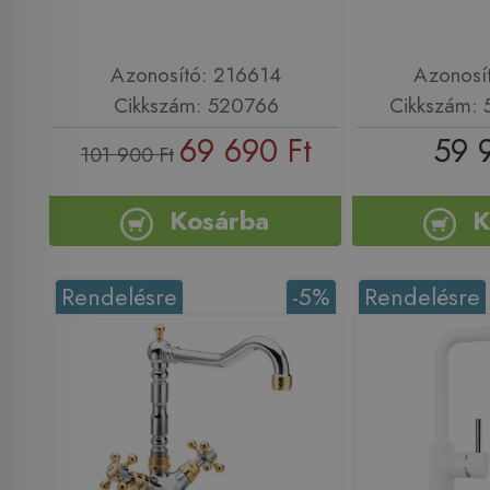
Azonosító: 216614
Azonosí
Cikkszám: 520766
Cikkszám:
69 690 Ft
59 
101 900 Ft
Kosárba
K
Rendelésre
-5%
Rendelésre