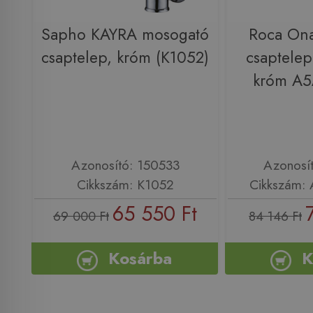
Sapho KAYRA mosogató
Roca On
csaptelep, króm (K1052)
csaptelep
króm A
Azonosító: 150533
Azonosí
Cikkszám: K1052
Cikkszám:
65 550 Ft
69 000 Ft
84 146 Ft
Kosárba
K