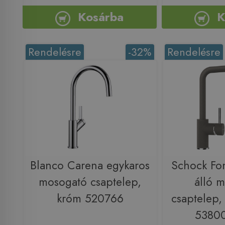
Kosárba
K
Rendelésre
-32%
Rendelésre
Blanco Carena egykaros
Schock Fon
mosogató csaptelep,
álló 
króm 520766
csaptelep, 
5380