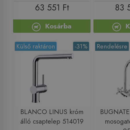
63 551 Ft
83 
Kosárba
K
Külső raktáron
-31%
Rendelésre
BLANCO LINUS króm
BUGNATES
álló csaptelep 514019
mosogat