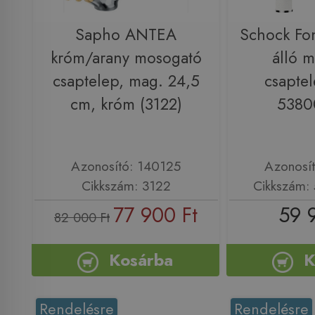
Sapho ANTEA
Schock Fon
króm/arany mosogató
álló 
csaptelep, mag. 24,5
csaptel
cm, króm (3122)
5380
Azonosító: 140125
Azonosí
Cikkszám: 3122
Cikkszám:
77 900 Ft
59 
82 000 Ft
Kosárba
K
Rendelésre
Rendelésre