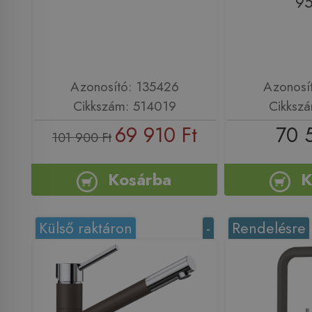
9
Azonosító: 135426
Azonosí
Cikkszám: 514019
Cikksz
69 910 Ft
70 
101 900 Ft
Kosárba
K
Külső raktáron
-
Rendelésre