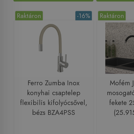
Raktáron
-16%
Raktáron
Ferro Zumba Inox
Mofém J
konyhai csaptelep
mosogató
flexibilis kifolyócsővel,
fekete 
bézs BZA4PSS
(25.91