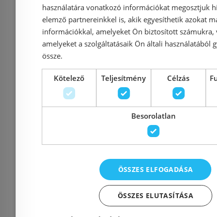
mosogatócsaptelep
flexibilis 
használatára vonatkozó információkat megosztjuk hi
31367001
fehér
elemző partnereinkkel is, akik egyesíthetik azokat m
információkkal, amelyeket Ön biztosított számukra,
amelyeket a szolgáltatásaik Ön általi használatából g
össze.
Azonosító: 179657
Azonosí
Cikkszám: 31367001
Cikksz
Kötelező
Teljesítmény
Célzás
F
27 180 Ft
34 306 Ft
22 600 Ft
Besorolatlan
Kosárba
K
Raktáron
-16%
Rendelésre
ÖSSZES ELFOGADÁSA
ÖSSZES ELUTASÍTÁSA