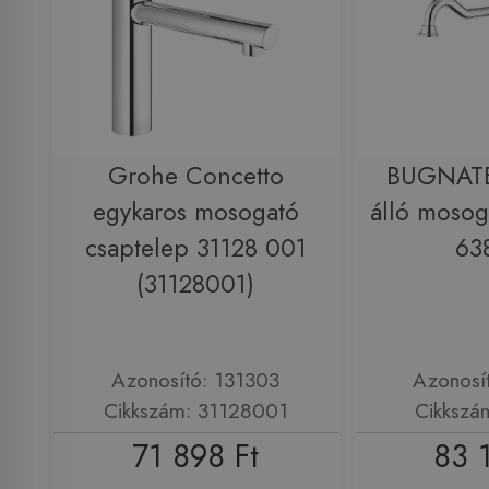
Grohe Concetto
BUGNATE
egykaros mosogató
álló mosog
csaptelep 31128 001
63
(31128001)
Azonosító: 131303
Azonosí
Cikkszám: 31128001
Cikkszá
71 898 Ft
83 