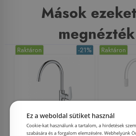
Mások ezeket
megnézték
Raktáron
-21%
Raktáron
Még 13 db ezen az áron!
Ez a weboldal sütiket használ
Grohe BauEdge
Ferro Z
Cookie-kat használunk a tartalom, a hirdetések szem
egykaros
mosogató
szabására és a forgalom elemzésére. Webhelyünk Ön 