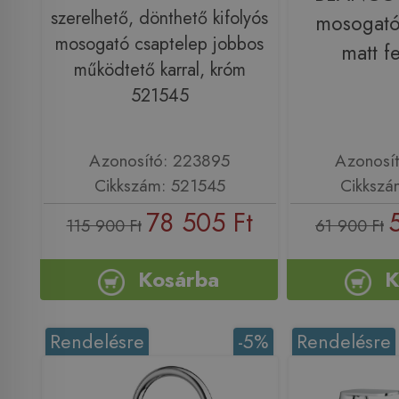
szerelhető, dönthető kifolyós
mosogató
mosogató csaptelep jobbos
matt f
működtető karral, króm
521545
Azonosító: 223895
Azonosí
Cikkszám: 521545
Cikkszá
78 505 Ft
115 900 Ft
61 900 Ft
Kosárba
K
Rendelésre
-5%
Rendelésre