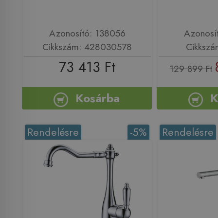
Azonosító: 138056
Azonosí
Cikkszám: 428030578
Cikkszá
73 413 Ft
129 899 Ft
Kosárba
K
Rendelésre
-5%
Rendelésre