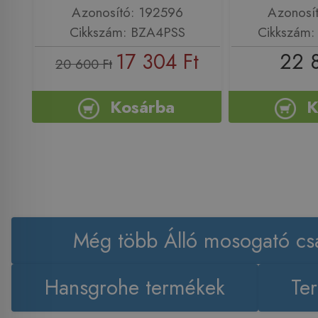
Azonosító: 192596
Azonosí
Cikkszám: BZA4PSS
Cikkszám
17 304 Ft
22 
20 600 Ft
Kosárba
K
Még több Álló mosogató cs
Hansgrohe termékek
Ter