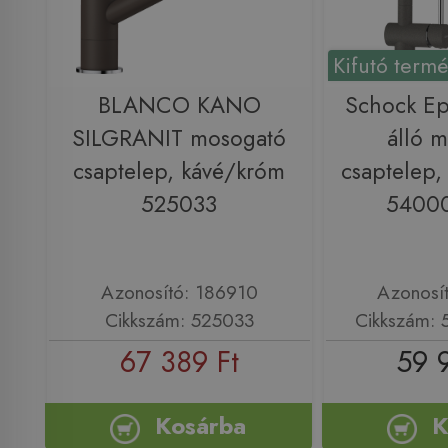
Kifutó term
BLANCO KANO
Schock Epo
SILGRANIT mosogató
álló 
csaptelep, kávé/króm
csaptelep, 
525033
5400
Azonosító: 186910
Azonosí
Cikkszám: 525033
Cikkszám:
67 389 Ft
59 
Kosárba
K