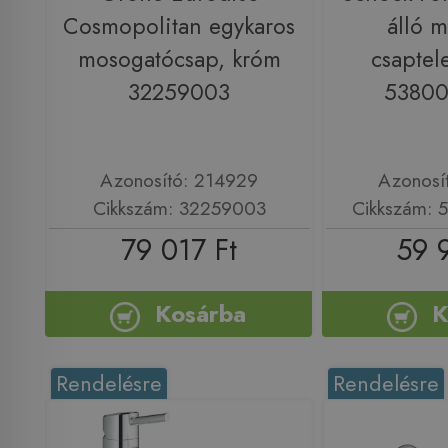
Cosmopolitan egykaros
álló 
mosogatócsap, króm
csaptel
32259003
5380
Azonosító: 214929
Azonosí
Cikkszám: 32259003
Cikkszám:
79 017 Ft
59 
Kosárba
K
Rendelésre
Rendelésre