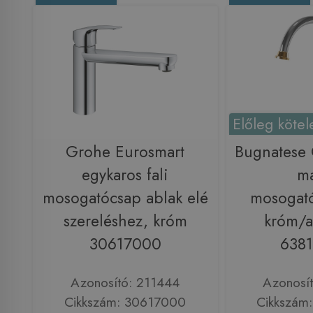
Előleg kötel
Grohe Eurosmart
Bugnatese
egykaros fali
m
mosogatócsap ablak elé
mosogató
szereléshez, króm
króm/a
30617000
638
Azonosító: 211444
Azonosí
Cikkszám: 30617000
Cikkszám