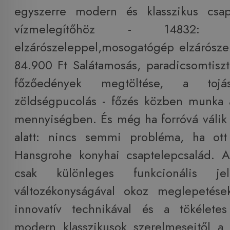
egyszerre modern és klasszikus csapt
vízmelegítőhöz - 14832:
elzárószeleppel,mosogatógép elzárósze
84.900 Ft Salátamosás, paradicsomtisztí
főzőedények megtöltése, a tojás
zöldségpucolás - főzés közben munka
mennyiségben. És még ha forróvá válik a
alatt: nincs semmi probléma, ha ott
Hansgrohe konyhai csaptelepcsalád. 
csak különleges funkcionális je
változékonyságával okoz meglepetés
innovatív technikával és a tökélete
modern klasszikusok szerelmeseitől a