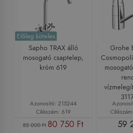
Előleg köteles
Sapho TRAX álló
Grohe 
mosogató csaptelep,
Cosmopoli
króm 619
mosogatóc
ren
vízmelegí
311
Azonosító: 215244
Azonosí
Cikkszám: 619
Cikkszám
80 750 Ft
59 
85 000 Ft