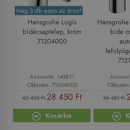
Még 3 db ezen az áron!
Hansgrohe Logis
Hansgrohe 
bidécsaptelep, króm
bide c
71204000
aut
lefolyóg
712
Azonosító: 143811
Azonosí
Cikkszám: 71204000
Cikkszám
28 450 Ft
42 405 Ft
36 481 Ft
Kosárba
K