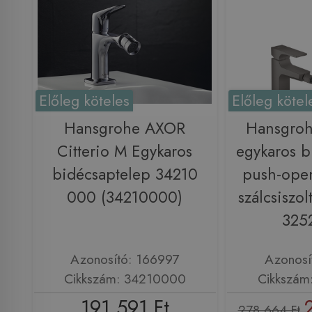
Előleg köteles
Előleg kötel
Hansgrohe AXOR
Hansgroh
Citterio M Egykaros
egykaros b
bidécsaptelep 34210
push-open
000 (34210000)
szálcsiszol
325
Azonosító: 166997
Azonosí
Cikkszám: 34210000
Cikkszám
191 591 Ft
278 664 Ft