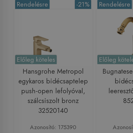
Rendelésre
-21%
Rendelésre
Előleg köteles
Előleg kötel
Hansgrohe Metropol
Bugnatese
egykaros bidécsaptelep
bidéc
push-open lefolyóval,
leereszt
szálcsiszolt bronz
85
32520140
Azonosító: 175390
Azonosí