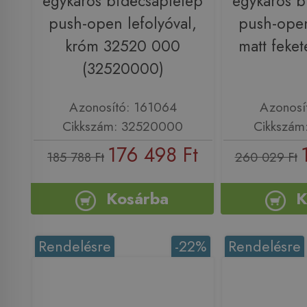
egykaros bidécsaptelep
egykaros b
push-open lefolyóval,
push-open
króm 32520 000
matt feke
(32520000)
Azonosító: 161064
Azonosí
Cikkszám: 32520000
Cikkszám
176 498 Ft
185 788 Ft
260 029 Ft
Kosárba
K
Rendelésre
-22%
Rendelésre