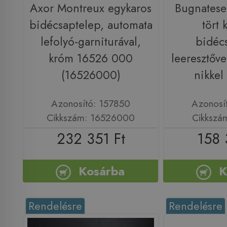
Axor Montreux egykaros
Bugnatese
bidécsaptelep, automata
tört 
lefolyó-garniturával,
bidéc
króm 16526 000
leeresztővel
(16526000)
nikke
Azonosító: 157850
Azonosí
Cikkszám: 16526000
Cikkszá
232 351 Ft
158 
Kosárba
K
Rendelésre
Rendelésre