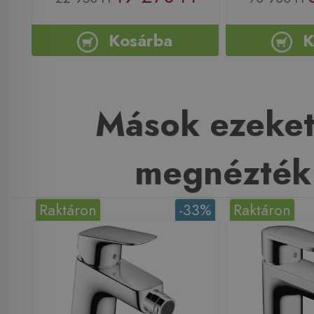
Kosárba
K
Mások ezeket
megnézték
Raktáron
-33%
Raktáron