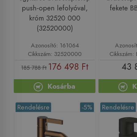
push-open lefolyóval,
fekete B
króm 32520 000
(32520000)
Azonosító: 161064
Azonosí
Cikkszám: 32520000
Cikkszám:
176 498 Ft
43 
185 788 Ft
Kosárba
K
Rendelésre
-5%
Rendelésre