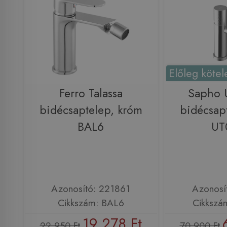
Előleg kötel
Ferro Talassa
Sapho 
bidécsaptelep, króm
bidécsap
BAL6
UT
Azonosító: 221861
Azonosí
Cikkszám: BAL6
Cikkszá
19 278 Ft
22 950 Ft
70 900 Ft