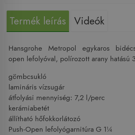
Termék leírás
Videók
Hansgrohe Metropol egykaros bidécs
open lefolyóval, polírozott arany hatás
gömbcsukló
lamináris vízsugár
átfolyási mennyiség: 7,2 l/perc
kerámiabetét
állítható hőfokkorlátozó
Push-Open lefolyógarnitúra G 1¼