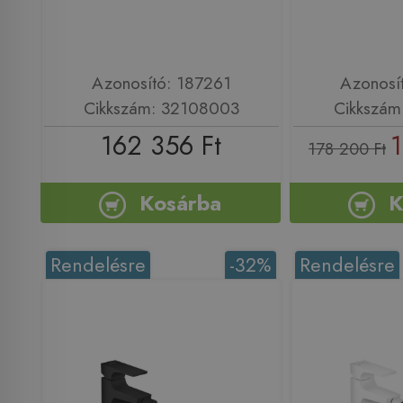
Azonosító: 187261
Azonosí
Cikkszám: 32108003
Cikkszám
162 356 Ft
1
178 200 Ft
Kosárba
K
Rendelésre
-32%
Rendelésre