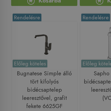
Kosárba
K
Rendelésre
Rendelésre
Előleg köteles
Előleg kötel
Bugnatese Simple álló
Sapho
tört kifolyós
bidécsapte
bidécsaptelep
leereszt
leeresztővel, grafit
(V
fekete 6625GF