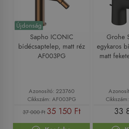
Újdonság
Sapho ICONIC
Grohe S
bidécsaptelep, matt réz
egykaros b
AF003PG
matt feke
Azonosító: 223760
Azonosí
Cikkszám: AF003PG
Cikkszám
35 150 Ft
33 
37 000 Ft