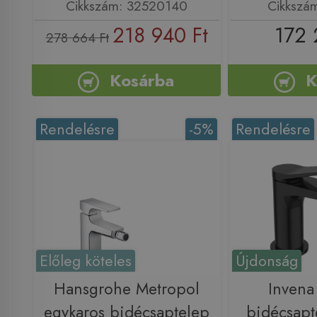
Cikkszám: 32520140
Cikkszá
218 940 Ft
172 
278 664 Ft
Kosárba
K
Rendelésre
-5%
Rendelésre
Előleg köteles
Újdonság
Hansgrohe Metropol
Inven
egykaros bidécsaptelep
bidécsapt