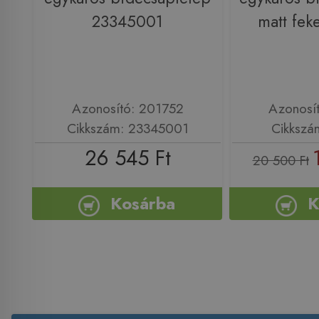
23345001
matt fek
Azonosító: 201752
Azonosí
Cikkszám: 23345001
Cikkszá
26 545 Ft
20 500 Ft
Kosárba
K