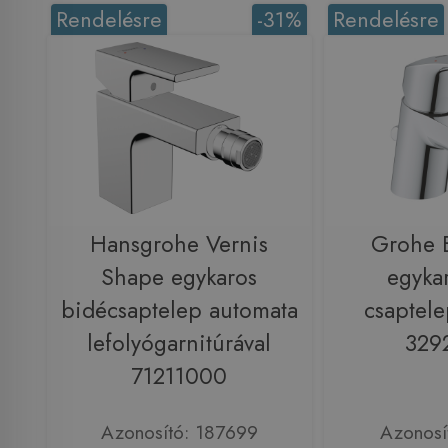
Rendelésre
-31%
Rendelésre
Hansgrohe Vernis
Grohe 
Shape egykaros
egyka
bidécsaptelep automata
csaptele
lefolyógarnitúrával
329
71211000
Azonosító: 187699
Azonosí