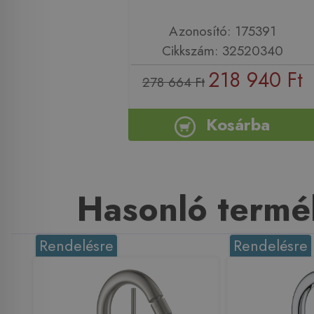
Azonosító: 175391
Cikkszám: 32520340
218 940 Ft
278 664 Ft
Kosárba
Hasonló termé
Rendelésre
Rendelésre