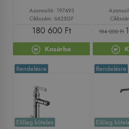
Azonosító: 197493
Azonosí
Cikkszám: 6625GF
Cikksz
180 600 Ft
184 000 Ft
Kosárba
K
Rendelésre
Rendelésre
Előleg köteles
Előleg kötel