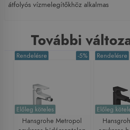
átfolyós vízmelegítőkhöz alkalmas
További változ
Rendelésre
-5%
Rendelésre
Előleg köteles
Előleg kötel
Hansgrohe Metropol
Hansgroh