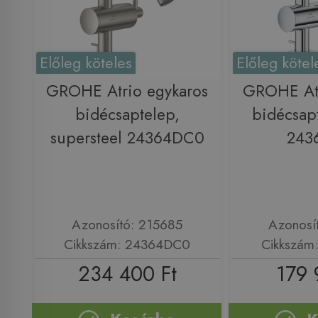
Előleg köteles
Előleg kötel
GROHE Atrio egykaros
GROHE Atr
bidécsaptelep,
bidécsap
supersteel 24364DC0
243
Azonosító: 215685
Azonosí
Cikkszám: 24364DC0
Cikkszám
234 400 Ft
179 