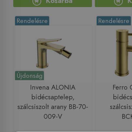
Kosárba
K
Rendelésre
Rendelésre
Újdonság
Invena ALONIA
Ferro 
bidécsaptelep,
bidécs
szálcsiszolt arany BB-70-
szálcsis
009-V
BC