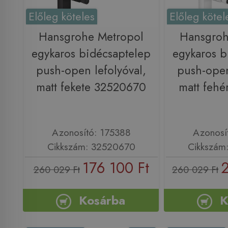
Előleg köteles
Előleg kötel
Hansgrohe Metropol
Hansgroh
egykaros bidécsaptelep
egykaros b
push-open lefolyóval,
push-open
matt fekete 32520670
matt feh
Azonosító: 175388
Azonosí
Cikkszám: 32520670
Cikkszám
176 100 Ft
2
260 029 Ft
260 029 Ft
Kosárba
K