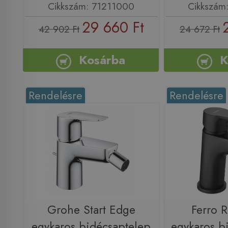
Cikkszám: 71211000
Cikkszám
29 660 Ft
42 902 Ft
24 672 Ft
Kosárba
K
Rendelésre
Rendelésre
Grohe Start Edge
Ferro R
egykaros bidécsaptelep
egykaros b