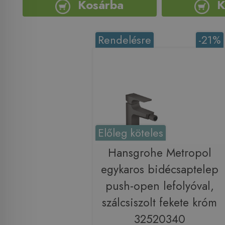
Kosárba
K
Rendelésre
-21%
Előleg köteles
Hansgrohe Metropol
egykaros bidécsaptelep
push-open lefolyóval,
szálcsiszolt fekete króm
32520340