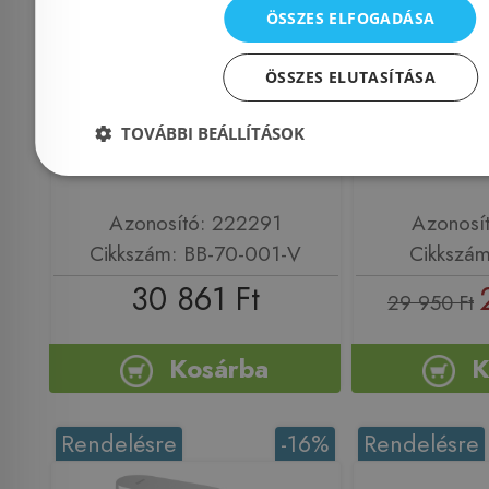
Invena ALONIA
Ferro 
ÖSSZES ELFOGADÁSA
bidécsaptelep, króm BB-
bidécsap
ÖSSZES ELUTASÍTÁSA
70-001-V
metál
TOVÁBBI BEÁLLÍTÁSOK
Azonosító: 222291
Azonosí
Cikkszám: BB-70-001-V
Cikkszá
30 861 Ft
29 950 Ft
Kosárba
K
Rendelésre
-16%
Rendelésre