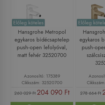
Előleg köteles
Előleg kötel
Hansgrohe Metropol
Hansgroh
egykaros bidécsaptelep
egykaros b
push-open lefolyóval,
push-open
matt fehér 32520700
szálcsis
325
Azonosító: 175389
Azonosí
Cikkszám: 32520700
Cikkszám
204 090 Ft
260 029 Ft
278 664 Ft