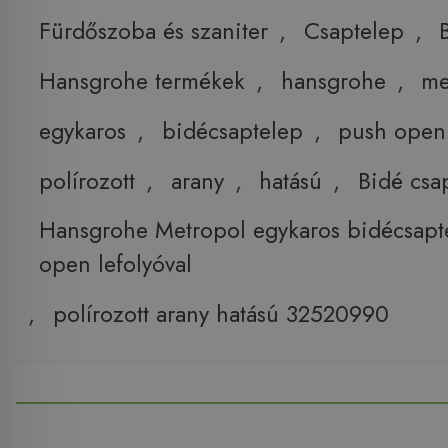
Fürdőszoba és szaniter
,
Csaptelep
,
Hansgrohe termékek
,
hansgrohe
,
me
egykaros
,
bidécsaptelep
,
push open
polírozott
,
arany
,
hatású
,
Bidé csa
Hansgrohe Metropol egykaros bidécsapt
open lefolyóval
,
polírozott arany hatású 32520990