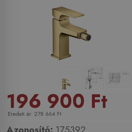
196 900 Ft
278 664 Ft
Azonosító:
175392