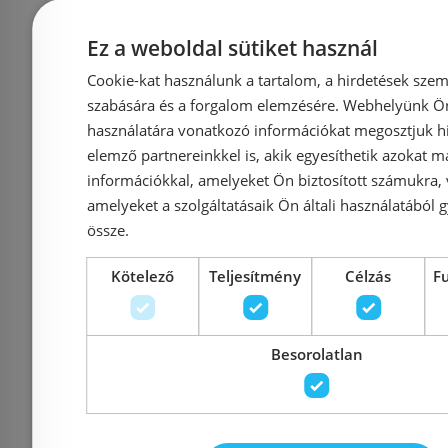
Azonosító: 222296
Azonosí
Ez a weboldal sütiket használ
Cikkszám: BB-70-009-V
Cikkszá
Cookie-kat használunk a tartalom, a hirdetések szem
37 846 Ft
szabására és a forgalom elemzésére. Webhelyünk Ön 
24 950 Ft
használatára vonatkozó információkat megosztjuk hi
elemző partnereinkkel is, akik egyesíthetik azokat m
Kosárba
K
információkkal, amelyeket Ön biztosított számukra,
amelyeket a szolgáltatásaik Ön általi használatából g
össze.
Rendelésre
Rendelésre
Kötelező
Teljesítmény
Célzás
F
Besorolatlan
Újdonság