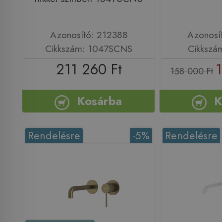
Azonosító: 212388
Azonosí
Cikkszám: 1047SCNS
Cikkszá
211 260 Ft
158 000 Ft
Kosárba
K
Rendelésre
-5%
Rendelésre