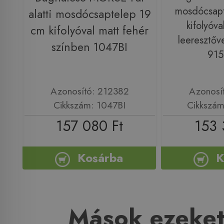
mosdócsapt
alatti mosdócsaptelep 19
kifolyóval
cm kifolyóval matt fehér
leeresztőve
színben 1047BI
915
Azonosító: 212382
Azonosí
Cikkszám: 1047BI
Cikkszám
157 080 Ft
153 
Kosárba
K
Mások ezeket