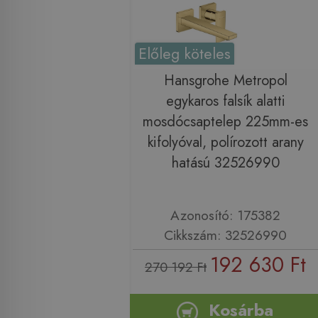
Előleg köteles
Hansgrohe Metropol
egykaros falsík alatti
mosdócsaptelep 225mm-es
kifolyóval, polírozott arany
hatású 32526990
Azonosító: 175382
Cikkszám: 32526990
192 630 Ft
270 192 Ft
Kosárba