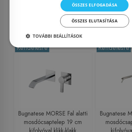
ÖSSZES ELFOGADÁSA
207 900 Ft
153 
ÖSSZES ELUTASÍTÁSA
Kosárba
K
TOVÁBBI BEÁLLÍTÁSOK
Rendelésre
Rendelésre
Bugnatese MORSE Fal alatti
Bugnatese MO
mosdócsaptelep 19 cm
mosdócsap
kifolyóval klikk-klakk
kifolyóva