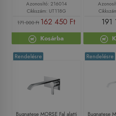
Azonosító: 216014
Azonosí
Cikkszám: UT118G
Cikkszá
162 450 Ft
191 
171 000 Ft
Kosárba
K
Rendelésre
Rendelésre
Bugnatese MORSE Fal alatti
Bugnatese MO