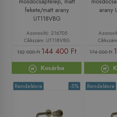
mosdócsaptelep, matt
mosdócsap
fekete/matt arany
arany
UT118VBG
Azonosító: 216705
Azonosí
Cikkszám: UT118VBG
Cikkszá
144 400 Ft
1
152 000 Ft
174 000 Ft
Kosárba
K
Rendelésre
-5%
Rendelésre