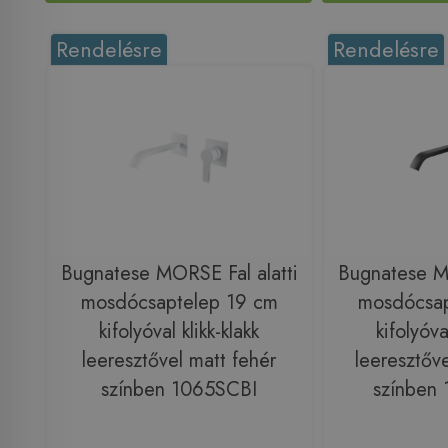
Rendelésre
Rendelésre
Bugnatese MORSE Fal alatti
Bugnatese MO
mosdócsaptelep 19 cm
mosdócsap
kifolyóval klikk-klakk
kifolyóva
leeresztővel matt fehér
leeresztőve
színben 1065SCBI
színben