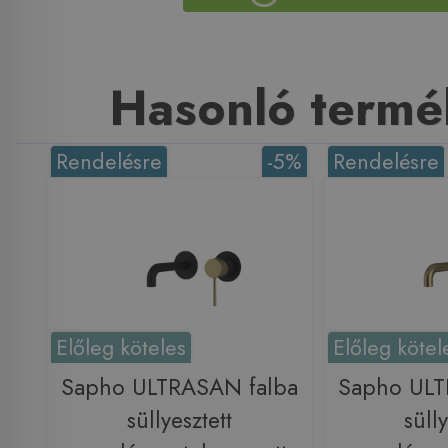
Hasonló termé
Rendelésre
-5%
Rendelésre
Előleg köteles
Előleg kötel
Sapho ULTRASAN falba
Sapho ULT
süllyesztett
sülly