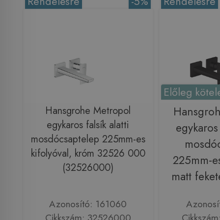
Rendelésre
-5%
Rendelésre
Előleg kötel
Hansgrohe Metropol
Hansgroh
egykaros falsík alatti
egykaros f
mosdócsaptelep 225mm-es
mosdóc
kifolyóval, króm 32526 000
225mm-es 
(32526000)
matt feke
Azonosító: 161060
Azonosí
Cikkszám: 32526000
Cikkszám