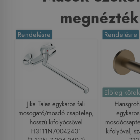
megnézték
Rendelésre
Rendelésre
Előleg kötel
Jika Talas egykaros fali
Hansgrohe
mosogató/mosdó csaptelep,
egykaros 
hosszú kifolyócsővel
mosdócsapte
H3111N70042401
kifolyóval, s