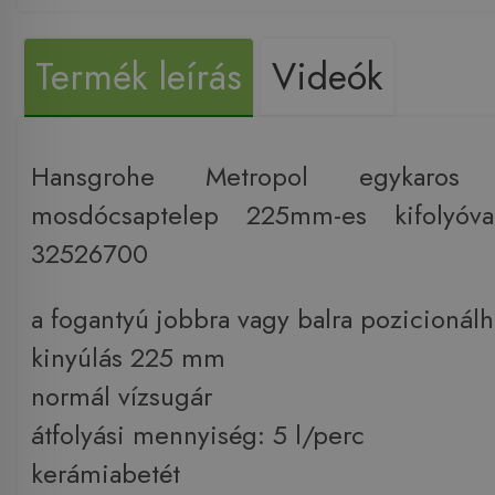
Termék leírás
Videók
Hansgrohe Metropol egykaros f
mosdócsaptelep 225mm-es kifolyóva
32526700
a fogantyú jobbra vagy balra pozicionálh
kinyúlás 225 mm
normál vízsugár
átfolyási mennyiség: 5 l/perc
kerámiabetét