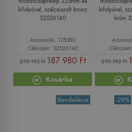
mosdócsaptelep 225mm-es
mosdócsapt
kifolyóval, szálcsiszolt bronz
kifolyóval, sz
32526140
króm 
Azonosító: 175380
Azonosí
Cikkszám: 32526140
Cikkszám
187 980 Ft
270 192 Ft
270 192 Ft
Kosárba
K
Rendelésre
-29%