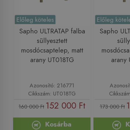
Előleg köteles
Előleg kötel
Sapho ULTRATAP falba
Sapho ULT
süllyesztett
sülly
mosdócsaptelep, matt
mosdócsap
arany UT018TG
arany
Azonosító: 216771
Azonosí
Cikkszám: UT018TG
Cikkszá
152 000 Ft
1
160 000 Ft
173 000 Ft
Kosárba
K