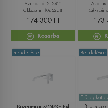
Azonosító: 212421
Azonosí
Cikkszám: 1065SCBI
Cikkszám
174 300 Ft
173 
Kosárba
K
Rendelésre
Rendelésre
Előleg kötel
Bugnatese MORSE Fal
Bugnatese Te