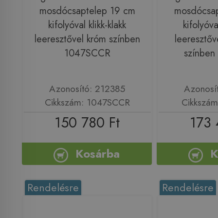
mosdócsaptelep 19 cm
mosdócsap
kifolyóval klikk-klakk
kifolyóva
leeresztővel króm színben
leeresztőv
1047SCCR
színben
Azonosító: 212385
Azonosí
Cikkszám: 1047SCCR
Cikkszám
150 780 Ft
173 
Kosárba
K
Rendelésre
Rendelésre