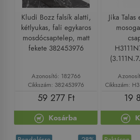
Kludi Bozz falsík alatti,
Jika Talas 
kétlyukas, fali egykaros
mosoga
mosdócsaptelep, matt
csa
fekete 382453976
H3111N
(3.111N.7
Azonosító: 182766
Azonosí
Cikkszám: 382453976
Cikkszám: H
59 277 Ft
19 
Kosárba
K
Rendelésre
-28%
Raktáron