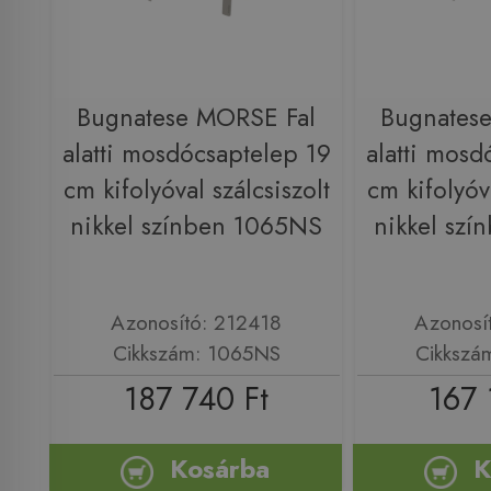
Bugnatese MORSE Fal
Bugnates
alatti mosdócsaptelep 19
alatti mosd
cm kifolyóval szálcsiszolt
cm kifolyóva
nikkel színben 1065NS
nikkel sz
Azonosító: 212418
Azonosí
Cikkszám: 1065NS
Cikkszá
187 740 Ft
167 
Kosárba
K