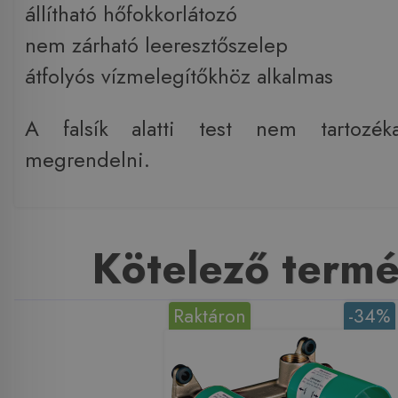
állítható hőfokkorlátozó
nem zárható leeresztőszelep
átfolyós vízmelegítőkhöz alkalmas
A falsík alatti test nem tartozék
megrendelni.
Kötelező term
Raktáron
-34%