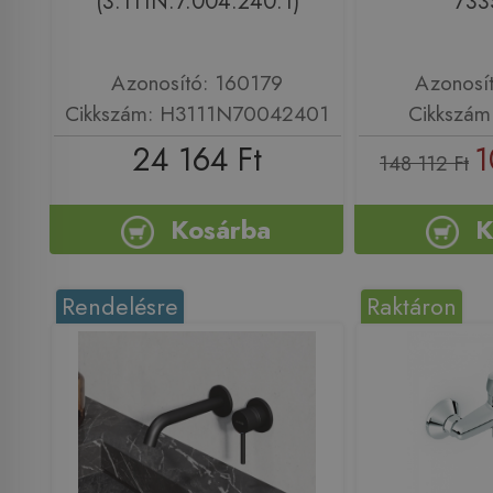
(3.111N.7.004.240.1)
733
Azonosító: 160179
Azonosí
Cikkszám: H3111N70042401
Cikkszám
24 164 Ft
1
148 112 Ft
Kosárba
K
Rendelésre
Raktáron