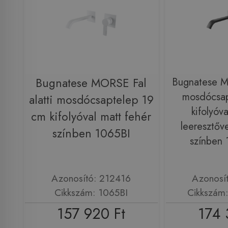
Bugnatese MORSE Fal
Bugnatese MO
mosdócsap
alatti mosdócsaptelep 19
kifolyóva
cm kifolyóval matt fehér
leeresztőve
színben 1065BI
színben
Azonosító: 212416
Azonosí
Cikkszám: 1065BI
Cikkszám
157 920 Ft
174 