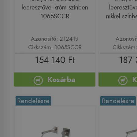
leeresztővel króm színben
leeresztőve
1065SCCR
nikkel szí
Azonosító: 212419
Azonosí
Cikkszám: 1065SCCR
Cikkszám
154 140 Ft
187 
Kosárba
K
Rendelésre
Rendelésre