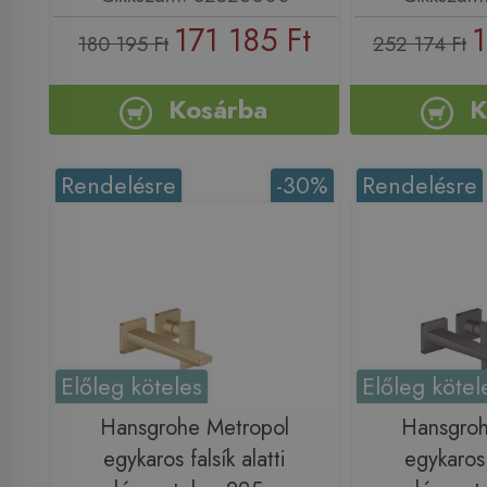
171 185 Ft
1
180 195 Ft
252 174 Ft
Kosárba
K
Rendelésre
-30%
Rendelésre
Előleg köteles
Előleg kötel
Hansgrohe Metropol
Hansgroh
egykaros falsík alatti
egykaros 