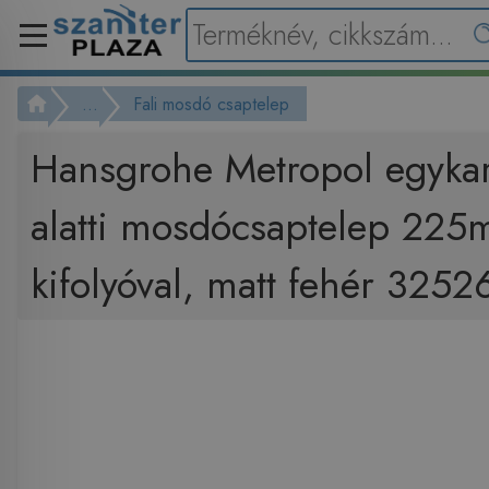
...
Fali mosdó csaptelep
Hansgrohe Metropol egykaro
alatti mosdócsaptelep 225
kifolyóval, matt fehér 325