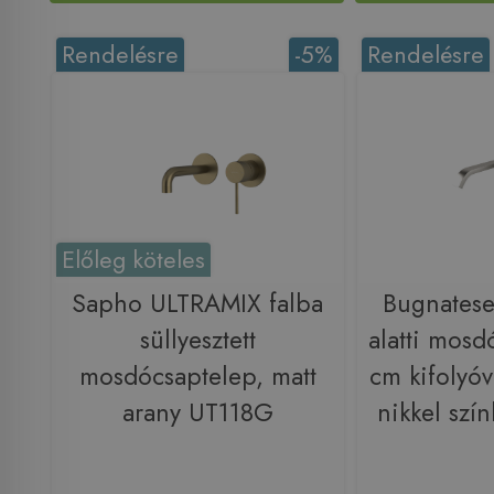
Rendelésre
-5%
Rendelésre
Előleg köteles
Sapho ULTRAMIX falba
Bugnates
süllyesztett
alatti mosd
mosdócsaptelep, matt
cm kifolyóva
arany UT118G
nikkel sz