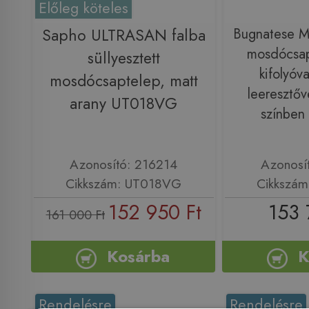
Előleg köteles
Sapho ULTRASAN falba
Bugnatese MO
mosdócsap
süllyesztett
kifolyóva
mosdócsaptelep, matt
leeresztőv
arany UT018VG
színben
Azonosító: 216214
Azonosí
Cikkszám: UT018VG
Cikkszám
152 950 Ft
153 
161 000 Ft
Kosárba
K
Rendelésre
Rendelésre