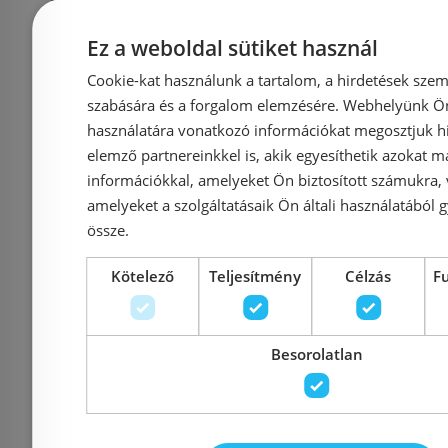
Ez a weboldal sütiket használ
Cookie-kat használunk a tartalom, a hirdetések szem
szabására és a forgalom elemzésére. Webhelyünk Ön 
használatára vonatkozó információkat megosztjuk hi
elemző partnereinkkel is, akik egyesíthetik azokat m
információkkal, amelyeket Ön biztosított számukra,
amelyeket a szolgáltatásaik Ön általi használatából g
Bugnatese MORSE Fal alatti
Bugnatese MO
össze.
mosdócsaptelep 19 cm
mosdócsap
kifolyóval klikk-klakk
kifolyóva
Kötelező
Teljesítmény
Célzás
F
leeresztővel szálcsiszolt
leeresztőve
nikkel színben 1065SCNS
színben
Besorolatlan
Azonosító: 212425
Azonosí
Cikkszám: 1065SCNS
Cikkszám