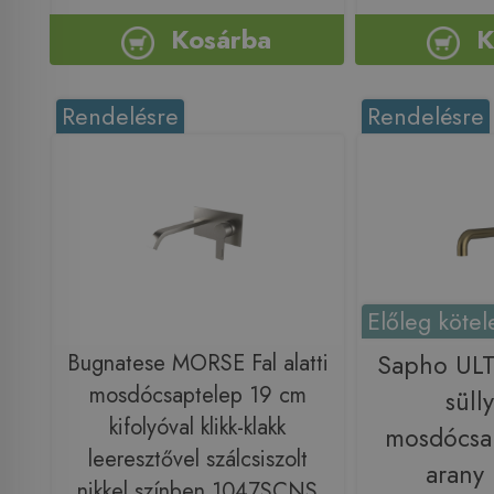
Kosárba
K
Rendelésre
Rendelésre
Előleg kötel
Bugnatese MORSE Fal alatti
Sapho ULT
mosdócsaptelep 19 cm
sülly
kifolyóval klikk-klakk
mosdócsap
leeresztővel szálcsiszolt
arany
nikkel színben 1047SCNS