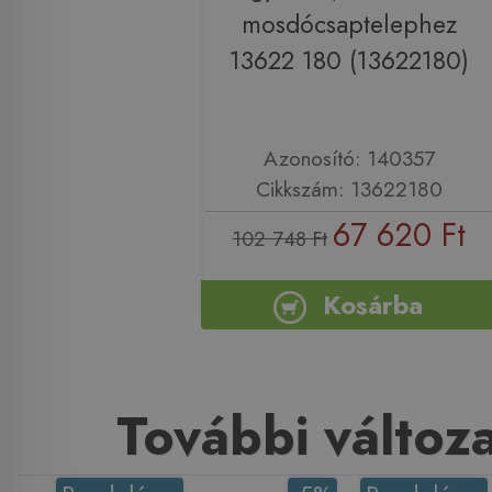
mosdócsaptelephez
13622 180 (13622180)
Azonosító: 140357
Cikkszám: 13622180
67 620 Ft
102 748 Ft
Kosárba
További változ