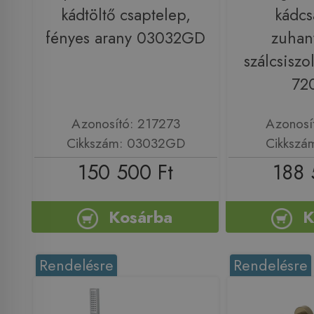
kádtöltő csaptelep,
kádcs
fényes arany 03032GD
zuhany
szálcsiszol
72
Azonosító: 217273
Azonosí
Cikkszám: 03032GD
Cikkszá
150 500 Ft
188 
Kosárba
K
Rendelésre
Rendelésre