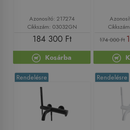
Azonosító: 217274
Azonosí
Cikkszám: 03032GN
Cikkszá
184 300 Ft
1
174 000 Ft
Kosárba
K
Rendelésre
Rendelésre