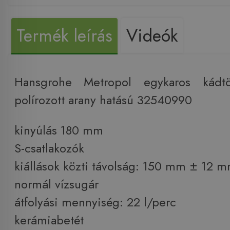
Termék leírás
Videók
Hansgrohe Metropol egykaros kádtöl
polírozott arany hatású 32540990
kinyúlás 180 mm
S-csatlakozók
kiállások közti távolság: 150 mm ± 12 
normál vízsugár
átfolyási mennyiség: 22 l/perc
kerámiabetét