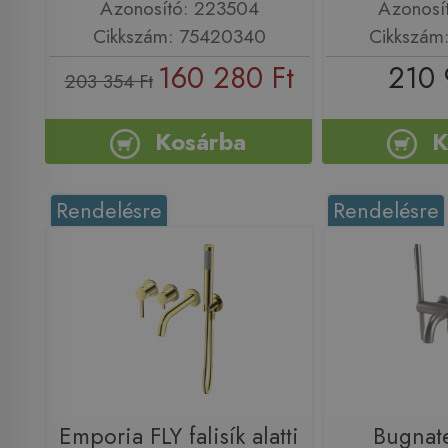
Azonosító: 223504
Azonosí
Cikkszám: 75420340
Cikkszám
160 280 Ft
210 
203 354 Ft
Kosárba
K
Rendelésre
Rendelésre
Emporia FLY falisík alatti
Bugnat