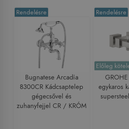
Rendelésre
Rendelésre
Előleg kötel
Bugnatese Arcadia
GROHE 
8300CR Kádcsaptelep
egykaros k
gégecsővel és
superste
zuhanyfejjel CR / KRÓM