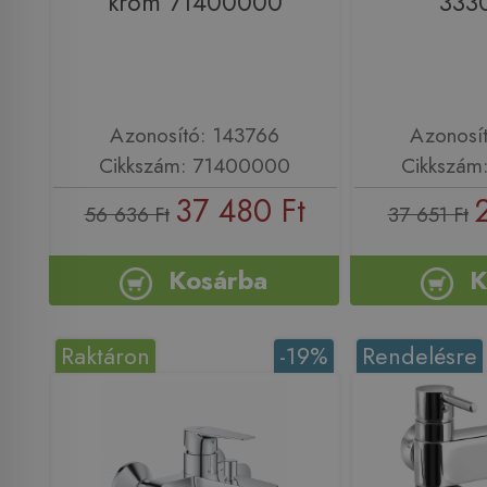
króm 71400000
333
Azonosító: 143766
Azonosí
Cikkszám: 71400000
Cikkszám
37 480 Ft
56 636 Ft
37 651 Ft
Kosárba
K
Raktáron
-19%
Rendelésre