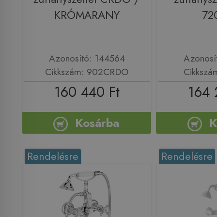
KRÓMARANY
72
Azonosító: 144564
Azonosí
Cikkszám: 902CRDO
Cikkszá
160 440 Ft
164 
Kosárba
K
Rendelésre
Rendelésre