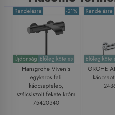
Rendelésre
-21%
Rendelésre
Újdonság
Előleg köteles
Előleg kötel
Hansgrohe Vivenis
GROHE Atr
egykaros fali
kádcsapt
kádcsaptelep,
243
szálcsiszolt fekete króm
75420340