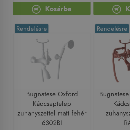
Kosárba
K
Rendelésre
Rendelésre
Bugnatese Oxford
Bugnatese
Kádcsaptelep
Kádcs
zuhanyszettel matt fehér
zuhanysz
6302BI
R