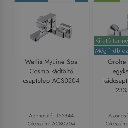
Kifutó term
Még 1 db ez
Wellis MyLine Spa
Grohe
Cosmo kádtöltő
egyka
csaptelep ACS0204
kádcsapt
233
Azonosító: 165844
Azonosí
Cikkszám: ACS0204
Cikkszám