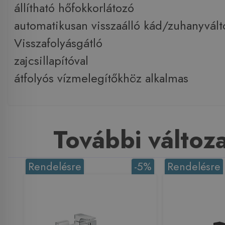
állítható hőfokkorlátozó
automatikusan visszaálló kád/zuhanyvált
Visszafolyásgátló
zajcsillapítóval
átfolyós vízmelegítőkhöz alkalmas
További változ
Rendelésre
-5%
Rendelésre