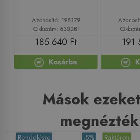
Azonosító: 198179
Azonosí
Cikkszám: 6302BI
Cikksz
185 640 Ft
191 
Kosárba
K
Mások ezeket
megnézték
Rendelésre
-5%
Raktáron