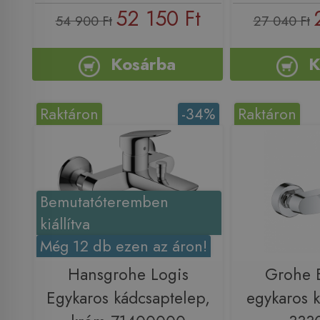
52 150 Ft
54 900 Ft
27 040 Ft
Kosárba
K
Raktáron
-34%
Raktáron
Bemutatóteremben
kiállítva
Még 12 db ezen az áron!
Hansgrohe Logis
Grohe 
Egykaros kádcsaptelep,
egykaros 