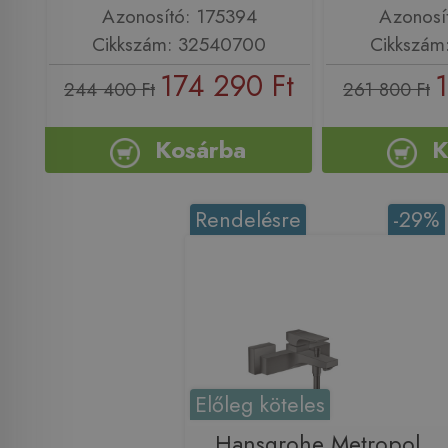
Azonosító: 175394
Azonosí
Cikkszám: 32540700
Cikkszám
174 290 Ft
244 400 Ft
261 800 Ft
Kosárba
K
Rendelésre
-29%
Előleg köteles
Hansgrohe Metropol