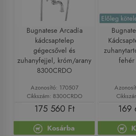
Előleg kötel
Bugnatese Arcadia
Bugnate
kádcsaptelep
Kádcsapte
gégecsővel és
zuhanytart
zuhanyfejjel, króm/arany
fehér
8300CRDO
Azonosító: 170507
Azonosí
Cikkszám: 8300CRDO
Cikkszá
175 560 Ft
169 
Kosárba
K