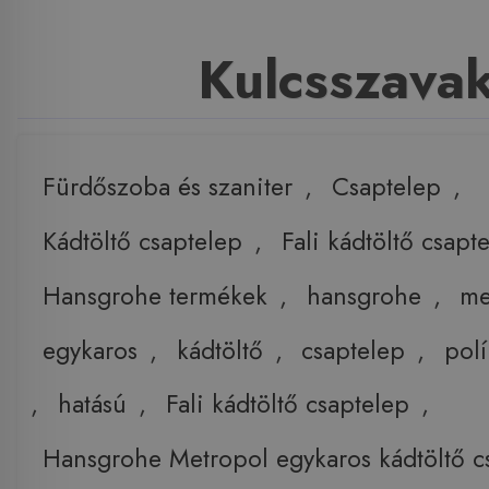
Kulcsszava
Fürdőszoba és szaniter
,
Csaptelep
,
Kádtöltő csaptelep
,
Fali kádtöltő csapt
Hansgrohe termékek
,
hansgrohe
,
me
egykaros
,
kádtöltő
,
csaptelep
,
polí
,
hatású
,
Fali kádtöltő csaptelep
,
Hansgrohe Metropol egykaros kádtöltő c