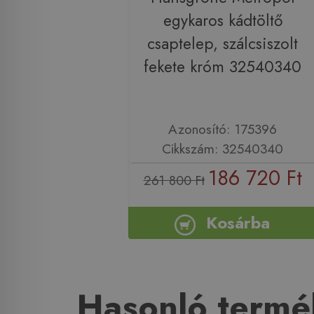
egykaros kádtöltő
csaptelep, szálcsiszolt
fekete króm 32540340
Azonosító: 175396
Cikkszám: 32540340
186 720 Ft
261 800 Ft
Kosárba
Hasonló termé