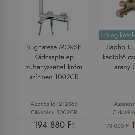
Előleg kötel
Bugnatese MORSE
Sapho UL
Kádcsaptelep
kádtöltő cs
zuhanyszettel króm
arany
színben 1002CR
Azonosító: 212363
Azonosí
Cikkszám: 1002CR
Cikkszá
194 880 Ft
1
173 000 Ft