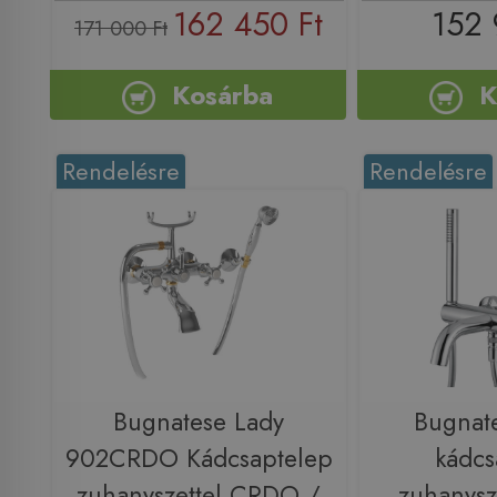
162 450 Ft
152 
171 000 Ft
Kosárba
K
Rendelésre
Rendelésre
Bugnatese Lady
Bugnat
902CRDO Kádcsaptelep
kádcs
zuhanyszettel CRDO /
zuhanysz