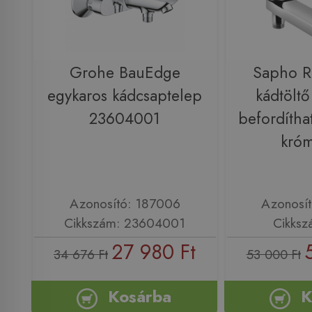
Grohe BauEdge
Sapho 
egykaros kádcsaptelep
kádtöltő
23604001
befordíthat
kró
Azonosító: 187006
Azonosí
Cikkszám: 23604001
Cikksz
27 980 Ft
34 676 Ft
53 000 Ft
Kosárba
K