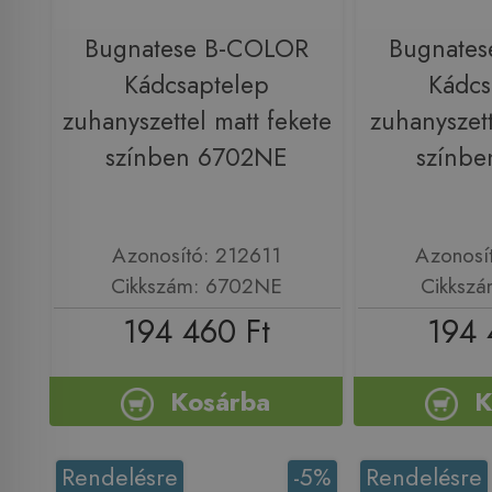
Bugnatese B-COLOR
Bugnate
Kádcsaptelep
Kádcs
zuhanyszettel matt fekete
zuhanyszett
színben 6702NE
színbe
Azonosító: 212611
Azonosí
Cikkszám: 6702NE
Cikkszá
194 460 Ft
194 
Kosárba
K
Rendelésre
-5%
Rendelésre