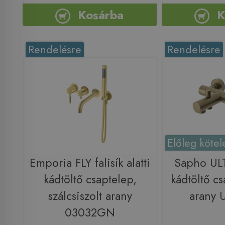
Kosárba
K
Rendelésre
Rendelésre
Előleg kötel
Emporia FLY falisík alatti
Sapho UL
kádtöltő csaptelep,
kádtöltő cs
szálcsiszolt arany
arany
03032GN