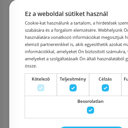
Termostatico
Kádcs
Ez a weboldal sütiket használ
Termosztátos
zuhanysz
Cookie-kat használunk a tartalom, a hirdetések szem
kádcsaptelep
B
szabására és a forgalom elemzésére. Webhelyünk Ön 
zuhanyszettel sárgaréz
használatára vonatkozó információkat megosztjuk hi
szín 6303ON
elemző partnereinkkel is, akik egyesíthetik azokat m
Azonosító: 206466
Azonosí
információkkal, amelyeket Ön biztosított számukra,
Cikkszám: 6303ON
Cikksz
amelyeket a szolgáltatásaik Ön általi használatából g
össze.
202 860 Ft
191 
Kötelező
Teljesítmény
Célzás
F
Kosárba
K
Besorolatlan
Rendelésre
Rendelésre