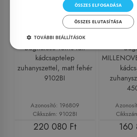
ÖSSZES ELFOGADÁSA
ÖSSZES ELUTASÍTÁSA
Előleg köteles
TOVÁBBI BEÁLLÍTÁSOK
Bugnatese Tetris fali
Bug
kádcsaptelep
MILLENOV
zuhanyszettel, matt fehér
kádcs
9102BI
zuhanysz
45
Azonosító: 196809
Azonosí
Cikkszám: 9102BI
Cikkszá
220 080 Ft
160 