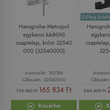
Előleg kötel
Hansgrohe Metropol
Hansgroh
egykaros kádtöltő
egykaro
csaptelep, króm 32540
csaptelep,
000 (32540000)
325
Azonosító: 163186
Azonosí
Cikkszám: 32540000
Cikkszám
165 834 Ft
174 562 Ft
244 400 Ft
Kosárba
K