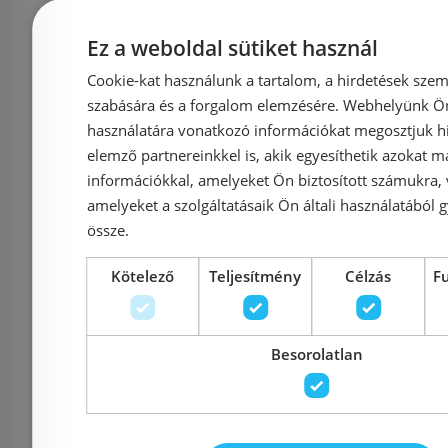
grafit
661
Ez a weboldal sütiket használ
Cookie-kat használunk a tartalom, a hirdetések szem
Azonosító: 215694
Azonosí
szabására és a forgalom elemzésére. Webhelyünk Ön 
használatára vonatkozó információkat megosztjuk hi
Cikkszám: 24365000
Cikkszám
elemző partnereinkkel is, akik egyesíthetik azokat m
210 900 Ft
198 
információkkal, amelyeket Ön biztosított számukra,
amelyeket a szolgáltatásaik Ön általi használatából g
össze.
Kosárba
K
Kötelező
Teljesítmény
Célzás
F
Rendelésre
-5%
Rendelésre
Besorolatlan