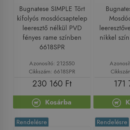
Bugnatese SIMPLE Tört
Bugnat
kifolyós mosdócsaptelep
Mosdóc
leeresztő nélkül PVD
leeresztőve
fényes rame színben
nikkel sz
6618SPR
Azonosító: 212550
Azonosí
Cikkszám: 6618SPR
Cikkszá
230 160 Ft
171 
Kosárba
K
Rendelésre
Rendelésre