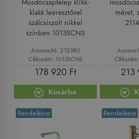
Mosdócsaptelep klikk-
mosdócsa
klakk leeresztővel
méret, 
szálcsiszolt nikkel
211
színben 1013SCNS
Azonosító: 212380
Azonosí
Cikkszám: 1013SCNS
Cikkszám
178 920 Ft
213 
Kosárba
K
Rendelésre
Rendelésre