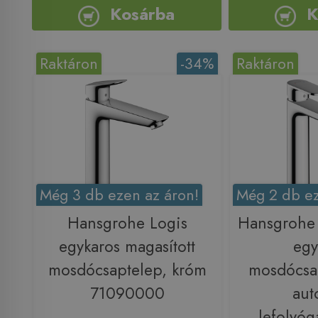
Kosárba
K
Raktáron
-34%
Raktáron
Még 3 db ezen az áron!
Még 2 db ez
Hansgrohe Logis
Hansgrohe 
egykaros magasított
egy
mosdócsaptelep, króm
mosdócsa
71090000
aut
lefolyóg