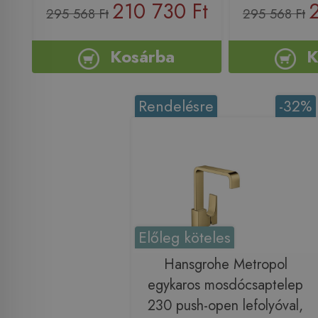
210 730 Ft
295 568 Ft
295 568 Ft
Kosárba
K
Rendelésre
-32%
Előleg köteles
Hansgrohe Metropol
egykaros mosdócsaptelep
230 push-open lefolyóval,