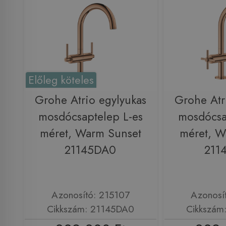
Előleg köteles
Grohe Atrio egylyukas
Grohe Atr
mosdócsaptelep L-es
mosdócsa
méret, Warm Sunset
méret, W
21145DA0
211
Azonosító: 215107
Azonosí
Cikkszám: 21145DA0
Cikkszám