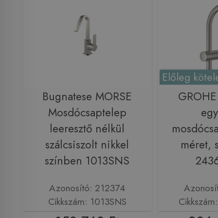
Előleg kötel
Bugnatese MORSE
GROHE 
Mosdócsaptelep
egy
leeresztő nélkül
mosdócsa
szálcsiszolt nikkel
méret, 
színben 1013SNS
243
Azonosító: 212374
Azonosí
Cikkszám: 1013SNS
Cikkszám