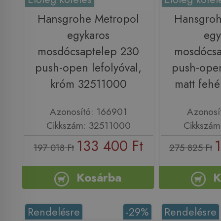
Hansgrohe Metropol
Hansgroh
egykaros
egy
mosdócsaptelep 230
mosdócsa
push-open lefolyóval,
push-open
króm 32511000
matt feh
Azonosító: 166901
Azonosí
Cikkszám: 32511000
Cikkszám
133 400 Ft
197 018 Ft
275 825 Ft
Kosárba
K
Rendelésre
-29%
Rendelésre