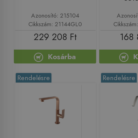
Azonosító: 215104
Azonosí
Cikkszám: 21144GL0
Cikkszám
229 208 Ft
168 
Kosárba
K
Rendelésre
Rendelésre