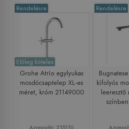
Rendelésre
Rendelésre
Előleg köteles
Grohe Atrio egylyukas
Bugnatese
mosdócsaptelep XL-es
kifolyós m
méret, króm 21149000
leeresztő 
színbe
Azonosító: 215110
Azonosí