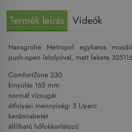
Termék leírás
Videók
Hansgrohe Metropol egykaros mosdó
push-open lefolyóval, matt fekete 3251
ComfortZone 230
kinyúlás 165 mm
normál vízsugár
átfolyási mennyiség: 5 l/perc
kerámiabetét
állítható hőfokkorlátozó