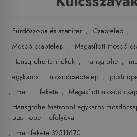
Kulcsszava
Fürdőszoba és szaniter
,
Csaptelep
,
Mosdó csaptelep
,
Magasított mosdó cs
Hansgrohe termékek
,
hansgrohe
,
me
egykaros
,
mosdócsaptelep
,
push op
,
matt
,
fekete
,
Magasított mosdó csa
Hansgrohe Metropol egykaros mosdócsa
push-open lefolyóval
,
matt fekete 32511670