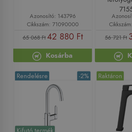
715
Azonosító: 143796
Azonosí
Cikkszám: 71090000
Cikkszám
42 880 Ft
65 068 Ft
56 721 Ft
Kosárba
K
Rendelésre
-2%
Raktáron
Kifutó termék