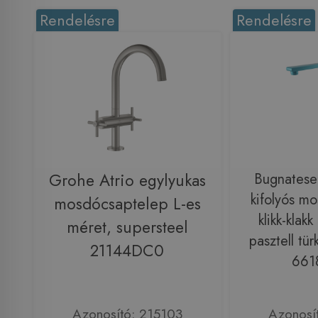
Rendelésre
Rendelésre
Grohe Atrio egylyukas
Bugnatese
kifolyós m
mosdócsaptelep L-es
klikk-klak
méret, supersteel
pasztell tür
21144DC0
661
Azonosító: 215103
Azonosí