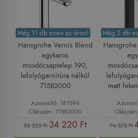
Még 11 db ezen az áron!
Még 2 db ez
Hansgrohe Vernis Blend
Hansgrohe 
egykaros
egy
mosdócsaptelep 190,
mosdócsa
lefolyógarnitúra nélkül
lefolyógar
71582000
matt feke
Azonosító: 187594
Azonosí
Cikkszám: 71582000
Cikkszám
34 220 Ft
53 225 Ft
74 573 Ft