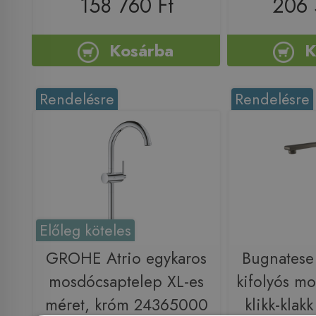
158 760 Ft
206 
Kosárba
K
Rendelésre
Rendelésre
Előleg köteles
GROHE Atrio egykaros
Bugnatese
mosdócsaptelep XL-es
kifolyós m
méret, króm 24365000
klikk-klakk