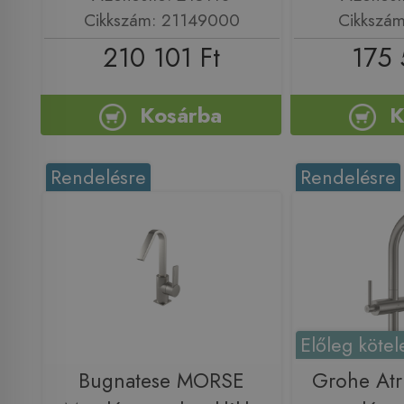
Cikkszám: 21149000
Cikkszá
210 101 Ft
175 
Kosárba
K
Rendelésre
Rendelésre
Előleg kötel
Bugnatese MORSE
Grohe Atr