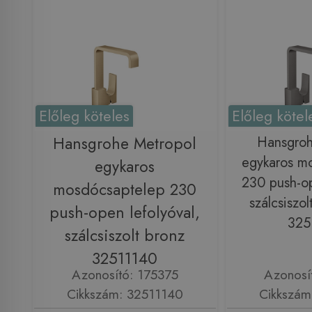
Előleg köteles
Előleg kötel
Hansgrohe Metropol
Hansgroh
egykaros m
egykaros
230 push-op
mosdócsaptelep 230
szálcsiszol
push-open lefolyóval,
325
szálcsiszolt bronz
32511140
Azonosító: 175375
Azonosí
Cikkszám: 32511140
Cikkszám