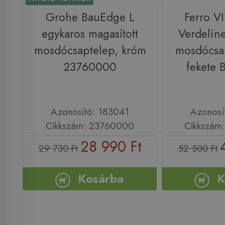
Grohe BauEdge L
Ferro V
egykaros magasított
Verdeline
mosdócsaptelep, króm
mosdócsap
23760000
fekete 
Azonosító: 183041
Azonosí
Cikkszám: 23760000
Cikkszám
28 990 Ft
29 730 Ft
52 500 Ft
Kosárba
K