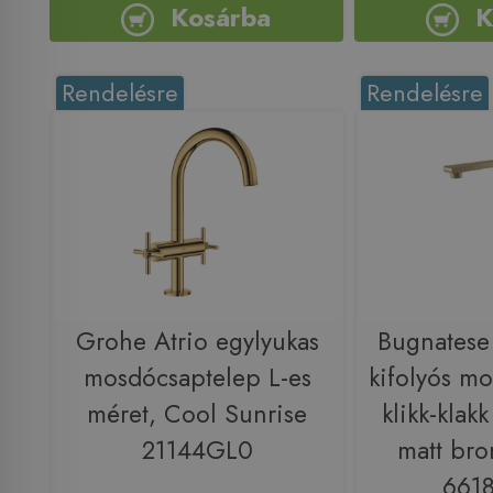
Kosárba
K
Rendelésre
Rendelésre
Grohe Atrio egylyukas
Bugnatese
mosdócsaptelep L-es
kifolyós m
méret, Cool Sunrise
klikk-klakk
21144GL0
matt bro
661