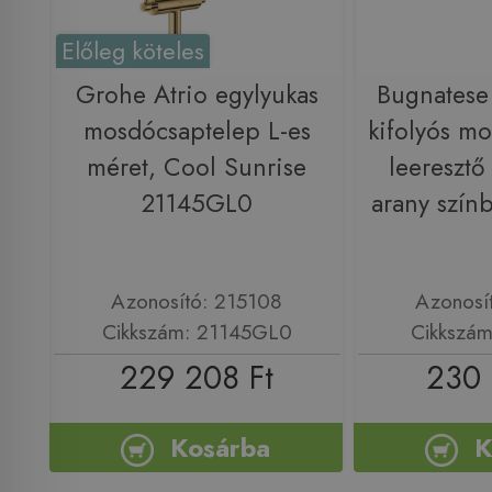
Előleg köteles
Grohe Atrio egylyukas
Bugnatese
mosdócsaptelep L-es
kifolyós m
méret, Cool Sunrise
leeresztő
21145GL0
arany szí
Azonosító: 215108
Azonosí
Cikkszám: 21145GL0
Cikkszá
229 208 Ft
230 
Kosárba
K