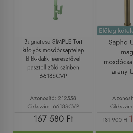
Előleg kötel
Bugnatese SIMPLE Tört
Sapho 
kifolyós mosdócsaptelep
maga
klikk-klakk leeresztővel
mosdócsap
pasztell zöld színben
arany
6618SCVP
Azonosító: 212558
Azonosí
Cikkszám: 6618SCVP
Cikkszá
167 580 Ft
1
181 900 Ft