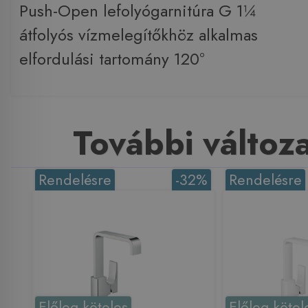
Push-Open lefolyógarnitúra G 1¼
átfolyós vízmelegítőkhöz alkalmas
elfordulási tartomány 120°
További változ
Rendelésre
-32%
Rendelésre
Előleg köteles
Előleg kötel