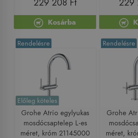
229 208 Ft
229 
Kosárba
K
Rendelésre
Rendelésre
Előleg köteles
Grohe Atrio egylyukas
Grohe Atr
mosdócsaptelep L-es
mosdócsa
méret, króm 21145000
méret, kr