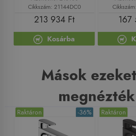
Cikkszám: 21144DC0
Cikkszám
213 934 Ft
167 
Kosárba
K
Mások ezeket
megnézték
Raktáron
-36%
Raktáron