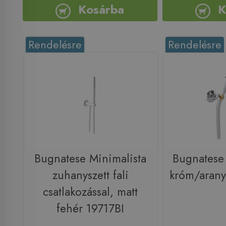
Kosárba
K
Rendelésre
Rendelésre
Bugnatese Minimalista
Bugnatese 
zuhanyszett fali
króm/aran
csatlakozással, matt
fehér 19717BI