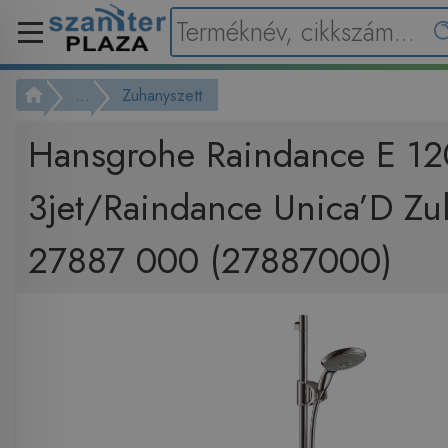
...
Zuhanyszett
Hansgrohe Raindance E 12
3jet/Raindance Unica’D Zu
27887 000 (27887000)