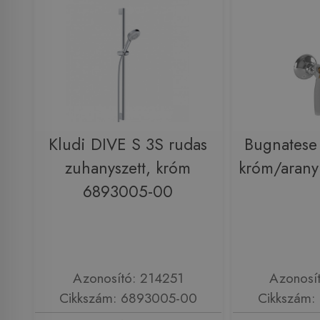
Kludi DIVE S 3S rudas
Bugnatese 
zuhanyszett, króm
króm/aran
6893005-00
Azonosító: 214251
Azonosí
Cikkszám: 6893005-00
Cikkszám