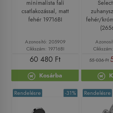
minimalista fali
Select
csatlakozással, matt
zuhanysz
fehér 19716BI
fehér/kró
(265
Azonosító: 205909
Azonosí
Cikkszám: 19716BI
Cikkszám
60 480 Ft
55 036 Ft
Kosárba
K
Rendelésre
-31%
Rendelésre