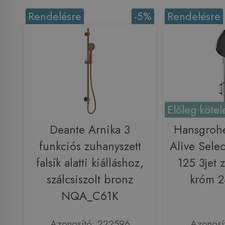
Rendelésre
-5%
Rendelésre
Előleg kötel
Deante Arnika 3
Hansgroh
funkciós zuhanyszett
Alive Sele
falsík alatti kiálláshoz,
125 3jet 
szálcsiszolt bronz
króm 
NQA_C61K
Azonosító: 222596
Azonosí