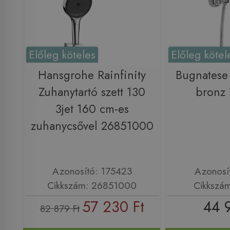
Előleg köteles
Előleg kötel
Hansgrohe Rainfinity
Bugnatese 
Zuhanytartó szett 130
bronz
3jet 160 cm-es
zuhanycsővel 26851000
Azonosító: 175423
Azonosí
Cikkszám: 26851000
Cikkszá
57 230 Ft
44 
82 879 Ft