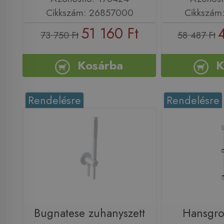
Cikkszám: 26857000
Cikkszám
51 160 Ft
73 750 Ft
58 487 Ft
Kosárba
K
Rendelésre
Rendelésre
Bugnatese zuhanyszett
Hansgr