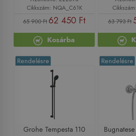
Cikkszám: NQA_C61K
Cikkszám
62 450 Ft
65 900 Ft
63 793 Ft
Kosárba
K
Rendelésre
Rendelésre
Grohe Tempesta 110
Bugnatese 