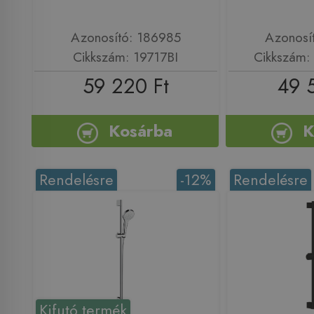
Azonosító: 186985
Azonosí
Cikkszám: 19717BI
Cikkszám
59 220 Ft
49 
Kosárba
K
Rendelésre
-12%
Rendelésre
Kifutó termék