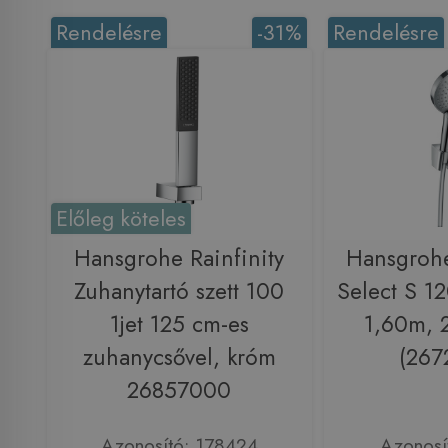
Rendelésre
-31%
Rendelésre
Előleg köteles
Hansgrohe Rainfinity
Hansgroh
Zuhanytartó szett 100
Select S 12
1jet 125 cm-es
1,60m, 
zuhanycsővel, króm
(267
26857000
Azonosító: 178424
Azonosí