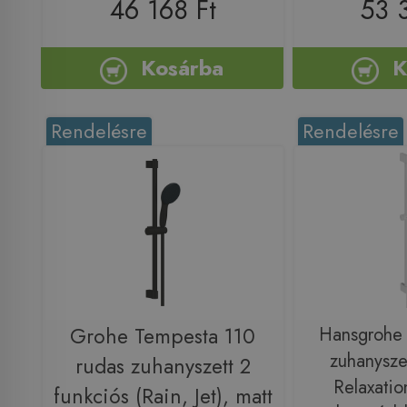
46 168 Ft
53 
Kosárba
K
Rendelésre
Rendelésre
Grohe Tempesta 110
Hansgrohe P
zuhanyszet
rudas zuhanyszett 2
Relaxatio
funkciós (Rain, Jet), matt