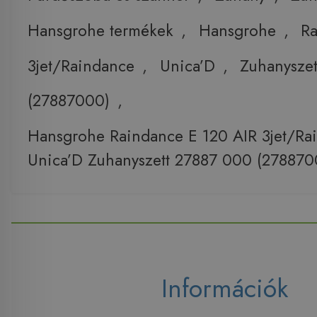
Hansgrohe termékek
,
Hansgrohe
,
R
3jet/Raindance
,
Unica’D
,
Zuhanyszet
(27887000)
,
Hansgrohe Raindance E 120 AIR 3jet/Ra
Unica’D Zuhanyszett 27887 000 (278870
Információk