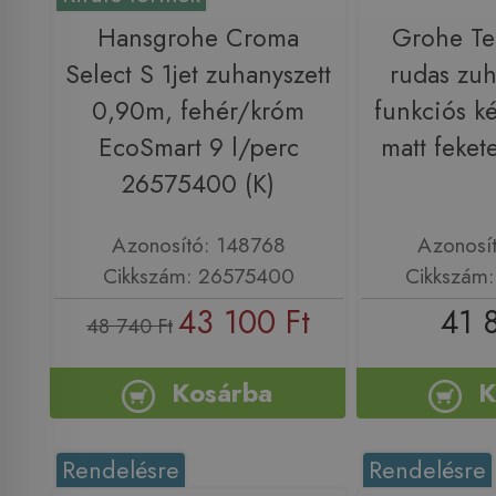
Hansgrohe Croma
Grohe Te
Select S 1jet zuhanyszett
rudas zuh
0,90m, fehér/króm
funkciós k
EcoSmart 9 l/perc
matt feke
26575400 (K)
Azonosító: 148768
Azonosí
Cikkszám: 26575400
Cikkszám
43 100 Ft
41 
48 740 Ft
Kosárba
K
Rendelésre
Rendelésre