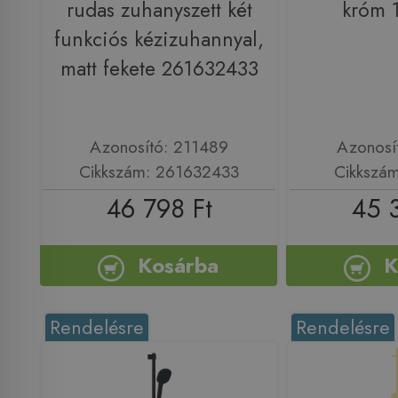
rudas zuhanyszett két
króm 
funkciós kézizuhannyal,
matt fekete 261632433
Azonosító: 211489
Azonosí
Cikkszám: 261632433
Cikkszá
46 798 Ft
45 
Kosárba
K
Rendelésre
Rendelésre