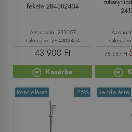
zuhanyrúdda
fekete 284382434
241
Azonosító: 213057
Azonosí
Cikkszám: 284382434
Cikkszám
43 900 Ft
75 967 Ft
Kosárba
K
Rendelésre
-26%
Rendelésre