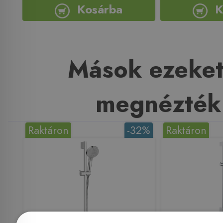
Kosárba
K
Mások ezeket
megnézték
Raktáron
-32%
Raktáron
Még 14 db ezen az áron!