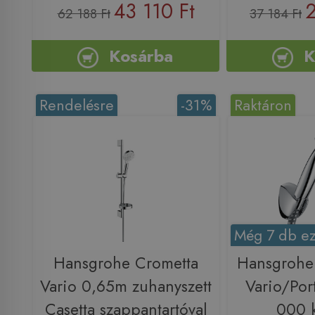
43 110 Ft
2
62 188 Ft
37 184 Ft
Kosárba
K
Rendelésre
-31%
Raktáron
Még 7 db ez
Hansgrohe Crometta
Hansgrohe
Vario 0,65m zuhanyszett
Vario/Por
Casetta szappantartóval
000 k