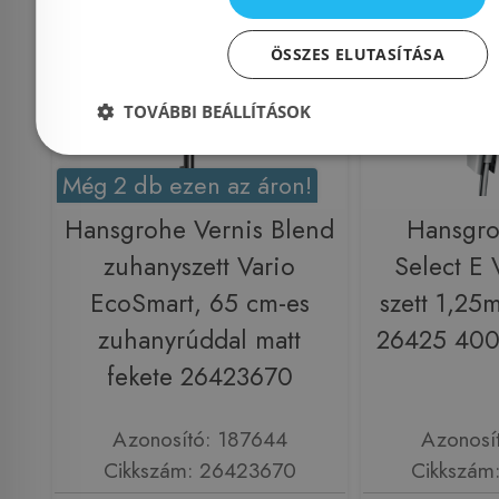
ÖSSZES ELUTASÍTÁSA
TOVÁBBI BEÁLLÍTÁSOK
Még 2 db ezen az áron!
Hansgrohe Vernis Blend
Hansgr
zuhanyszett Vario
Select E 
EcoSmart, 65 cm-es
szett 1,25
zuhanyrúddal matt
26425 400
fekete 26423670
Azonosító: 187644
Azonosí
Cikkszám: 26423670
Cikkszám