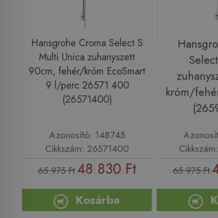
Hansgrohe Croma Select S
Hansgr
Multi Unica zuhanyszett
Select
90cm, fehér/króm EcoSmart
zuhanys
9 l/perc 26571 400
króm/fehé
(26571400)
(265
Azonosító: 148745
Azonosí
Cikkszám: 26571400
Cikkszám
48 830 Ft
65 975 Ft
65 975 Ft
Kosárba
K