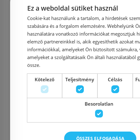
Ez a weboldal sütiket használ
Hansgrohe Vernis Blend
Hansgrohe
Cookie-kat használunk a tartalom, a hirdetések szem
zuhanyszett Vario
Vario
szabására és a forgalom elemzésére. Webhelyünk Ön 
EcoSmart, Crometta 65
zuhanysz
használatára vonatkozó információkat megosztjuk hi
cm-es zuhanyrúddal
277
elemző partnereinkkel is, akik egyesíthetik azokat m
információkkal, amelyeket Ön biztosított számukra,
26279000
amelyeket a szolgáltatásaik Ön általi használatából g
össze.
Azonosító: 187643
Azonosí
Cikkszám: 26279000
Cikkszám
Kötelező
Teljesítmény
Célzás
F
16 000 Ft
23 650 Ft
30 191 Ft
Besorolatlan
Kosárba
K
Raktáron
-31%
Rendelésre
ÖSSZES ELFOGADÁSA