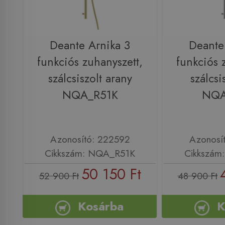
Deante Arnika 3
Deante
funkciós zuhanyszett,
funkciós 
szálcsiszolt arany
szálcsi
NQA_R51K
NQA
Azonosító: 222592
Azonosí
Cikkszám: NQA_R51K
Cikkszám
50 150 Ft
52 900 Ft
48 900 Ft
Kosárba
K