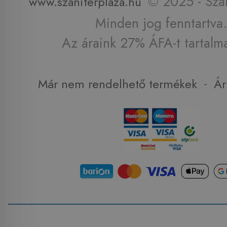
© 2025 - Szan
www.szaniterplaza.hu
Minden jog fenntartva.
Az áraink 27% ÁFA-t tartalm
-
Már nem rendelhető termékek
Ár