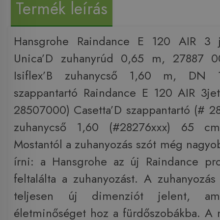
Termék leírás
Hansgrohe Raindance E 120 AIR 3 je
Unica’D zuhanyrúd 0,65 m, 27887 0
Isiflex’B zuhanycső 1,60 m, DN 1
szappantartó Raindance E 120 AIR 3je
28507000) Casetta’D szappantartó (# 28
zuhanycső 1,60 (#28276xxx) 65 cm
Mostantól a zuhanyozás szót még nagyob
írni: a Hansgrohe az új Raindance pr
feltalálta a zuhanyozást. A zuhanyozás
teljesen új dimenziót jelent, 
életminőséget hoz a fürdőszobákba. A