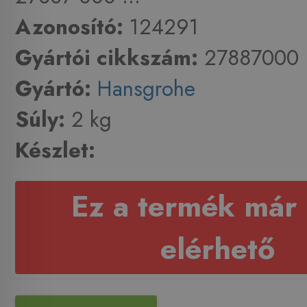
Azonosító:
124291
Gyártói cikkszám:
27887000
Gyártó:
Hansgrohe
Súly:
2 kg
Készlet:
Ez a termék már
elérhető