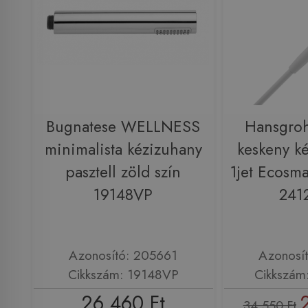
Bugnatese WELLNESS
Hansgroh
minimalista kézizuhany
keskeny k
pasztell zöld szín
1jet Ecosma
19148VP
241
Azonosító: 205661
Azonosí
Cikkszám: 19148VP
Cikkszám
26 460 Ft
34 550 Ft