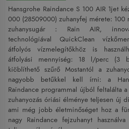
Hansgrohe Raindance S 100 AIR 1jet k
000 (28509000) zuhanyfej mérete: 100 
zuhanysugár : Rain AIR, innova
technológiával QuickClean vízkőment
átfolyós vízmelegítőkhöz is használ
átfolyási mennyiség: 18 l/perc (3 
kiöblíthető szűrő Mostantól a zuhan
nagyobb betűkkel kell írni: a Ha
Raindance programmal újból feltalálta a
zuhanyozás óriási élménye teljesen új d
ami még jobb életminőséget hoz a fü
nagy Raindance fejzuhanyt használva 