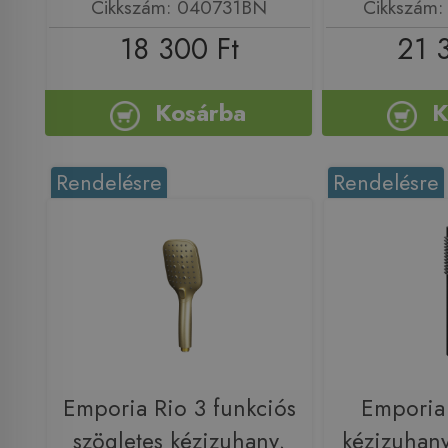
Cikkszám: 040731BN
Cikkszám
18 300 Ft
21 
Kosárba
K
Rendelésre
Rendelésre
Emporia Rio 3 funkciós
Emporia 
szögletes kézizuhany,
kézizuhany,