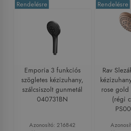
Rendelésre
Rendelésre
Emporia 3 funkciós
Rav Slezá
szögletes kézizuhany,
kézizuhany,
szálcsiszolt gunmetál
rose gol
040731BN
(régi 
PS00
Azonosító: 216842
Azonosí