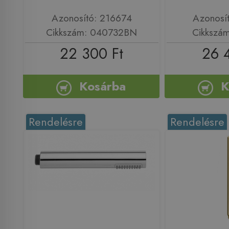
Azonosító: 216674
Azonosí
Cikkszám: 040732BN
Cikkszá
22 300 Ft
26 
Kosárba
K
Rendelésre
Rendelésre