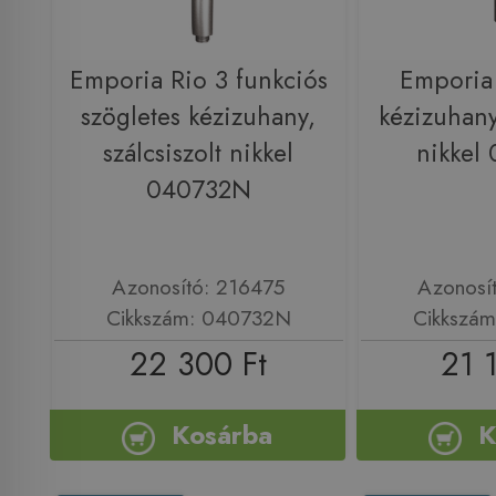
Emporia Rio 3 funkciós
Emporia 
szögletes kézizuhany,
kézizuhany,
szálcsiszolt nikkel
nikkel
040732N
Azonosító: 216475
Azonosí
Cikkszám: 040732N
Cikkszá
22 300 Ft
21 
Kosárba
K