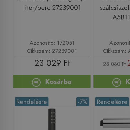
liter/perc 27239001
szálcsiszol
A5B1
Azonosító: 172051
Azonosí
Cikkszám: 27239001
Cikkszám:
23 029 Ft
28 080 Ft
Kosárba
K
Rendelésre
-7%
Rendelésre