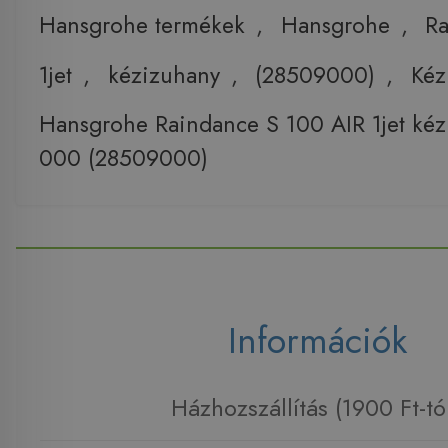
Hansgrohe termékek
,
Hansgrohe
,
R
1jet
,
kézizuhany
,
(28509000)
,
Kéz
Hansgrohe Raindance S 100 AIR 1jet ké
000 (28509000)
Információk
Házhozszállítás (1900 Ft-tó