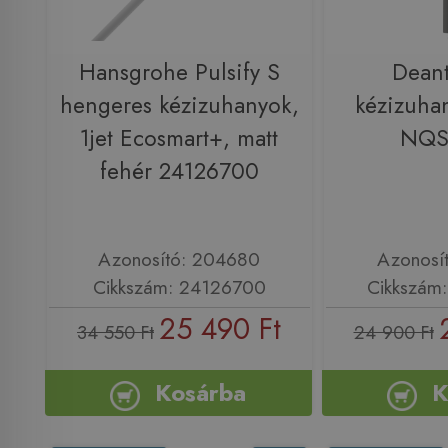
Hansgrohe Pulsify S
Deant
hengeres kézizuhanyok,
kézizuhan
1jet Ecosmart+, matt
NQS
fehér 24126700
Azonosító: 204680
Azonosí
Cikkszám: 24126700
Cikkszám
25 490 Ft
34 550 Ft
24 900 Ft
Kosárba
K