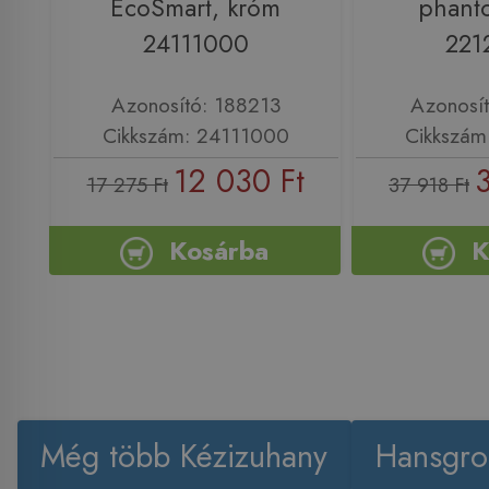
EcoSmart, króm
phant
24111000
221
Azonosító: 188213
Azonosí
Cikkszám: 24111000
Cikkszám
12 030 Ft
17 275 Ft
37 918 Ft
Kosárba
K
Még több Kézizuhany
Hansgro