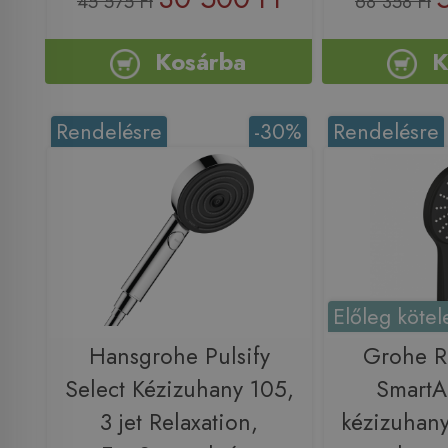
45 575 Ft
68 358 Ft
Kosárba
K
Rendelésre
-30%
Rendelésre
Előleg kötel
Hansgrohe Pulsify
Grohe R
Select Kézizuhany 105,
SmartA
3 jet Relaxation,
kézizuhany