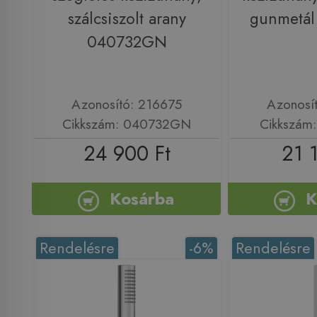
szálcsiszolt arany
gunmetá
040732GN
Azonosító: 216675
Azonosí
Cikkszám: 040732GN
Cikkszám
24 900 Ft
21 
Kosárba
K
Rendelésre
-6%
Rendelésre