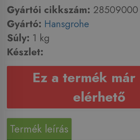
Gyártói cikkszám:
28509000
Gyártó:
Hansgrohe
Súly:
1 kg
Készlet:
Ez a termék már
elérhető
Termék leírás