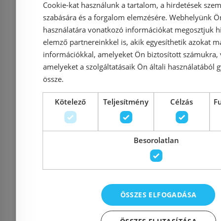
Cookie-kat használunk a tartalom, a hirdetések szem
Hansgrohe Croma
Hansgrohe
szabására és a forgalom elemzésére. Webhelyünk Ön 
Select E Vario
Vario Kézi
használatára vonatkozó információkat megosztjuk hi
kézizuhany 26812 400
000 (2
elemző partnereinkkel is, akik egyesíthetik azokat m
információkkal, amelyeket Ön biztosított számukra,
(26812400)
amelyeket a szolgáltatásaik Ön általi használatából g
össze.
Azonosító: 144278
Azonosí
Kötelező
Teljesítmény
Célzás
F
Cikkszám: 26812400
Cikkszám
16 860 Ft
24 844 Ft
11 351 Ft
Besorolatlan
Kosárba
K
ÖSSZES ELFOGADÁSA
Raktáron
-33%
Rendelésre