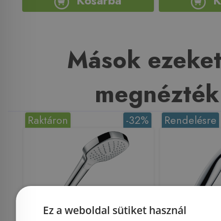
Kosárba
K
Mások ezeket
megnézték
Raktáron
-32%
Rendelésre
Ez a weboldal sütiket használ