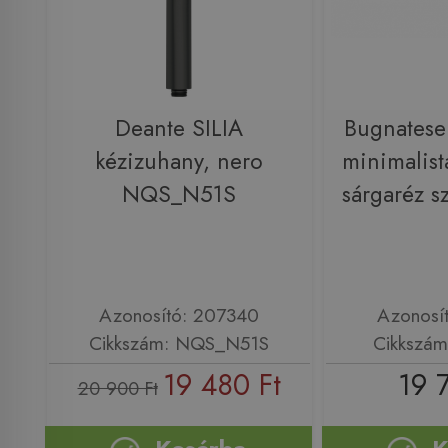
Deante SILIA
Bugnates
kézizuhany, nero
minimalist
NQS_N51S
sárgaréz 
Azonosító: 207340
Azonosí
Cikkszám: NQS_N51S
Cikkszá
19 480 Ft
19 
20 900 Ft