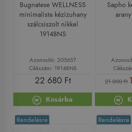
Bugnatese WELLNESS
Sapho k
minimalista kézizuhany
aran
szálcsiszolt nikkel
19148NS
Azonosító: 205657
Azonosí
Cikkszám: 19148NS
Cikksz
22 680 Ft
21 000 Ft
Kosárba
K
Rendelésre
Rendelésre