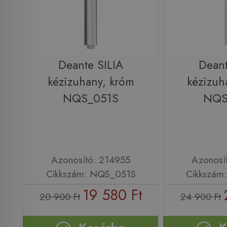
Deante SILIA
Deant
kézizuhany, króm
kézizuh
NQS_051S
NQS
Azonosító: 214955
Azonosí
Cikkszám: NQS_051S
Cikkszám
19 580 Ft
20 900 Ft
24 900 Ft