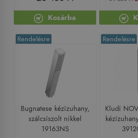
Kosárba
K
Rendelésre
Rendelésre
Bugnatese kézizuhany,
Kludi NO
szálcsiszolt nikkel
kézizuhany
19163NS
3912