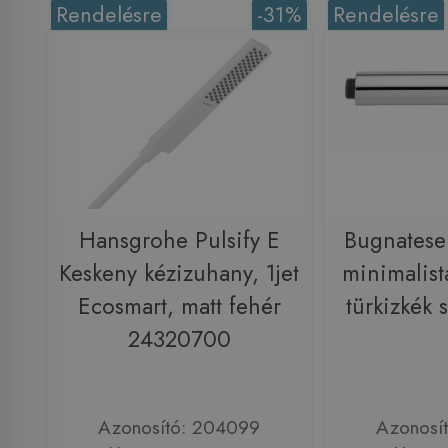
Rendelésre
-31%
Rendelésre
Hansgrohe Pulsify E
Bugnates
Keskeny kézizuhany, 1jet
minimalist
Ecosmart, matt fehér
türkizkék 
24320700
Azonosító: 204099
Azonosí