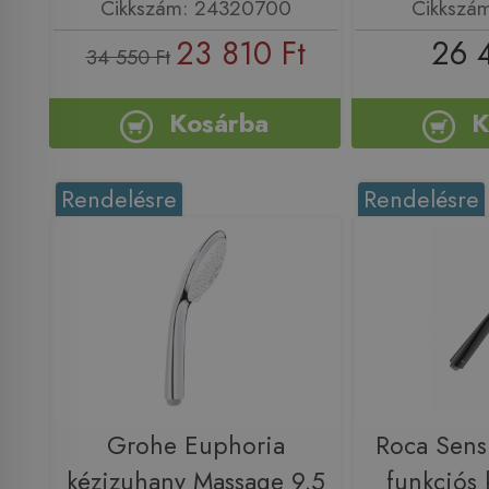
Cikkszám: 24320700
Cikkszá
23 810 Ft
26 
34 550 Ft
Kosárba
K
Rendelésre
Rendelésre
Grohe Euphoria
Roca Sen
kézizuhany Massage 9,5
funkciós 