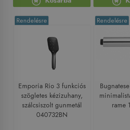
Kosárba
K
Rendelésre
Rendelésre
Emporia Rio 3 funkciós
Bugnates
szögletes kézizuhany,
minimalist
szálcsiszolt gunmetál
rame 
040732BN