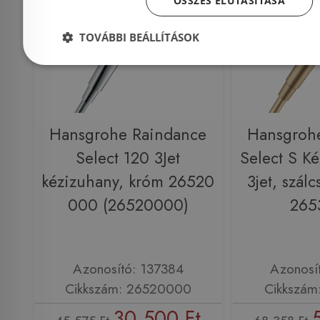
ÖSSZES ELUTASÍTÁSA
TOVÁBBI BEÁLLÍTÁSOK
Hansgrohe Raindance
Hansgroh
Select 120 3Jet
Select S K
kézizuhany, króm 26520
3jet, szálc
000 (26520000)
265
Azonosító: 137384
Azonosí
Cikkszám: 26520000
Cikkszám
30 500 Ft