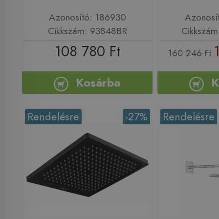
Azonosító: 186930
Azonosí
Cikkszám: 93848BR
Cikkszám
108 780 Ft
160 246 Ft
Kosárba
K
Rendelésre
-27%
Rendelésre