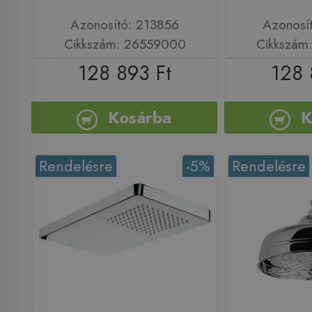
Azonosító: 213856
Azonosí
Cikkszám: 26559000
Cikkszám
128 893 Ft
128 
Kosárba
K
Rendelésre
-5%
Rendelésre