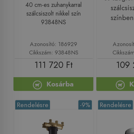
40 cm-es zuhanykarral
szálcsis
szálcsiszolt nikkel szín
színbe
93848NS
Azonosító: 186929
Azonosí
Cikkszám: 93848NS
Cikkszá
111 720 Ft
109 
Kosárba
K
Rendelésre
-9%
Rendelésre