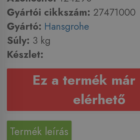
Gyártói cikkszám:
27471000
Gyártó:
Hansgrohe
Súly:
3 kg
Készlet:
Ez a termék már
elérhető
Termék leírás