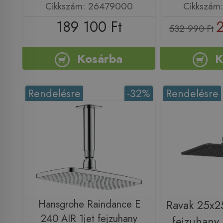
Cikkszám: 26479000
Cikkszám
189 100 Ft
2
532 990 Ft
Kosárba
K
Rendelésre
-32%
Rendelésre
Hansgrohe Raindance E
Ravak 25x2
240 AIR 1jet fejzuhany
fejzuhany