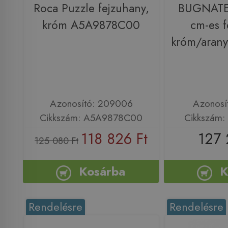
Roca Puzzle fejzuhany,
BUGNATE
króm A5A9878C00
cm-es f
króm/aran
Azonosító: 209006
Azonosí
Cikkszám: A5A9878C00
Cikkszám
118 826 Ft
127 
125 080 Ft
Kosárba
K
Rendelésre
Rendelésre