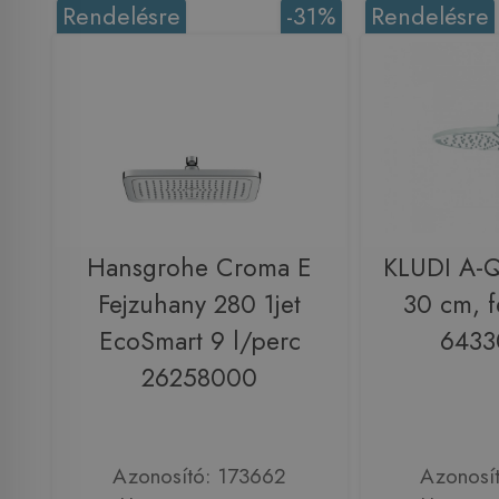
Rendelésre
-31%
Rendelésre
Hansgrohe Croma E
KLUDI A-Q
Fejzuhany 280 1jet
30 cm, 
EcoSmart 9 l/perc
6433
26258000
Azonosító: 173662
Azonosí