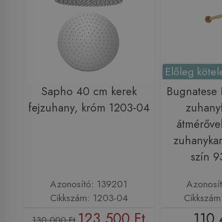
Előleg kötel
Sapho 40 cm kerek
Bugnatese
fejzuhany, króm 1203-04
zuhany
átmérőve
zuhanykar
szín 
Azonosító: 139201
Azonosí
Cikkszám: 1203-04
Cikkszá
123 500 Ft
110 
130 000 Ft