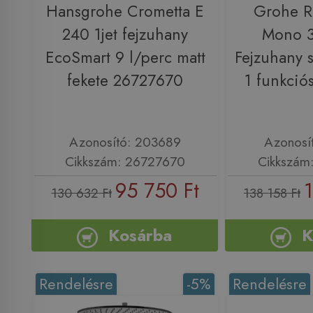
Hansgrohe Crometta E
Grohe R
240 1jet fejzuhany
Mono 
EcoSmart 9 l/perc matt
Fejzuhany 
fekete 26727670
1 funkci
Azonosító: 203689
Azonosí
Cikkszám: 26727670
Cikkszám
95 750 Ft
1
130 632 Ft
138 158 Ft
Kosárba
K
Rendelésre
-5%
Rendelésre