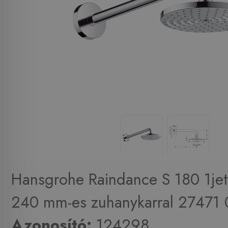
Hansgrohe Raindance S 180 1jet
240 mm-es zuhanykarral 27471 0
Azonosító:
124298