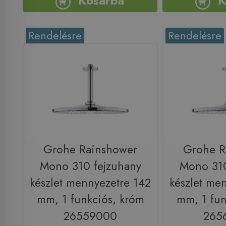
Kosárba
K
Rendelésre
Rendelésre
Grohe Rainshower
Grohe R
Mono 310 fejzuhany
Mono 310
készlet mennyezetre 142
készlet me
mm, 1 funkciós, króm
mm, 1 fun
26559000
265