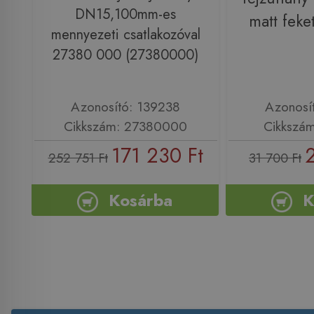
DN15,100mm-es
matt fek
mennyezeti csatlakozóval
27380 000 (27380000)
Azonosító: 139238
Azonosí
Cikkszám: 27380000
Cikkszá
171 230 Ft
252 751 Ft
31 700 Ft
Kosárba
K