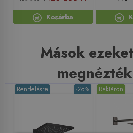
Kosárba
K
Mások ezeket
megnézték
Rendelésre
-26%
Raktáron