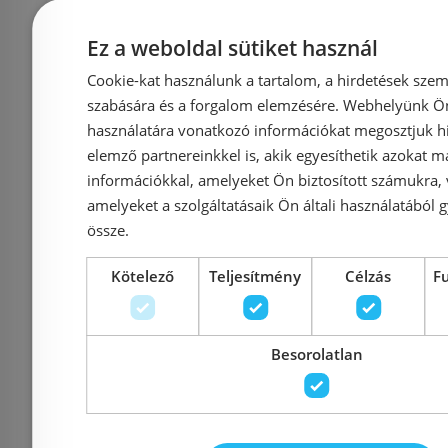
Előleg köteles
Még 1 db ez
Ez a weboldal sütiket használ
Hansgrohe Raindance E
Grohe Rai
Cookie-kat használunk a tartalom, a hirdetések szem
Fejzuhany 300 1jet
SmartAc
szabására és a forgalom elemzésére. Webhelyünk Ön 
használatára vonatkozó információkat megosztjuk hi
zuhanykarral, matt fekete
fejzuhany 
elemző partnereinkkel is, akik egyesíthetik azokat m
26238670
hard 
információkkal, amelyeket Ön biztosított számukra,
264
amelyeket a szolgáltatásaik Ön általi használatából g
össze.
Azonosító: 174405
Azonosí
Kötelező
Teljesítmény
Célzás
F
Cikkszám: 26238670
Cikkszám
288 500 Ft
2
390 170 Ft
302 556 Ft
Besorolatlan
Kosárba
K