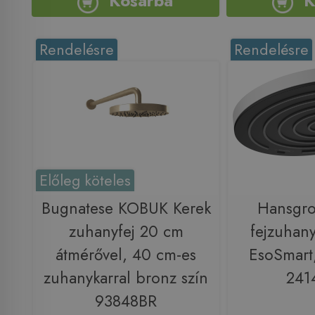
Kosárba
K
Rendelésre
Rendelésre
Előleg köteles
Bugnatese KOBUK Kerek
Hansgro
zuhanyfej 20 cm
fejzuhany
átmérővel, 40 cm-es
EsoSmart,
zuhanykarral bronz szín
241
93848BR