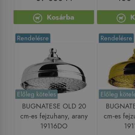
Kosárba
K
Rendelésre
Rendelésre
Előleg köteles
Előleg kötel
BUGNATESE OLD 20
BUGNATE
cm-es fejzuhany, arany
cm-es fejz
19116DO
19