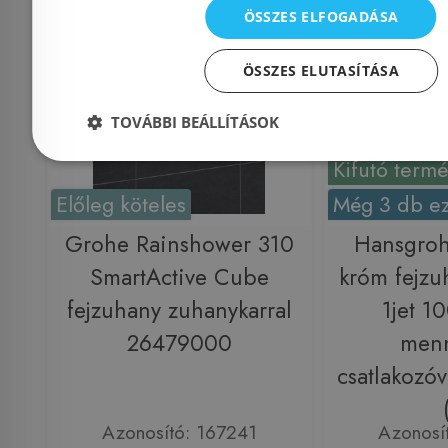
Rendelésre
Raktáron
ÖSSZES ELFOGADÁSA
ÖSSZES ELUTASÍTÁSA
TOVÁBBI BEÁLLÍTÁSOK
Kifutó term
Előleg köteles
Még 3 db ez
Grohe Rainshower 310
Hansgroh
SmartActive Cube
króm fejzu
fejzuhany zuhanykarral
1jet 1
26479000
menn
csatlakozó
Azonosító: 167241
Azonosí