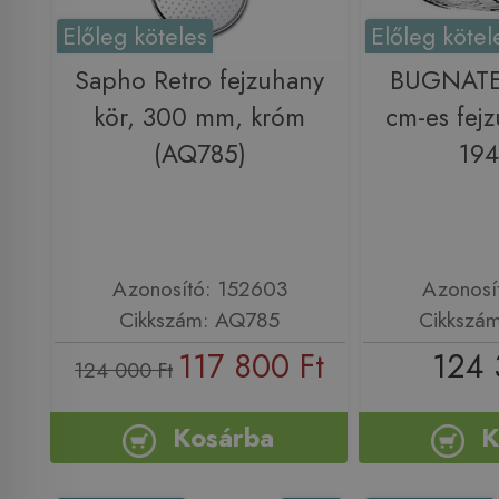
Előleg köteles
Előleg kötel
Sapho Retro fejzuhany
BUGNATE
kör, 300 mm, króm
cm-es fej
(AQ785)
19
Azonosító: 152603
Azonosí
Cikkszám: AQ785
Cikkszá
117 800 Ft
124 
124 000 Ft
Kosárba
K