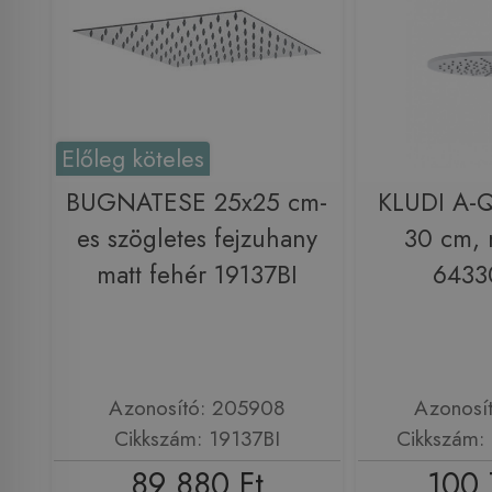
Előleg köteles
BUGNATESE 25x25 cm-
KLUDI A-Q
es szögletes fejzuhany
30 cm, 
matt fehér 19137BI
6433
Azonosító: 205908
Azonosí
Cikkszám: 19137BI
Cikkszám:
89 880 Ft
100 