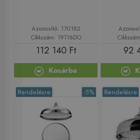
Azonosító: 170182
Azonosí
Cikkszám: 19116DO
Cikkszá
112 140 Ft
92 
Kosárba
K
Rendelésre
-5%
Rendelésre