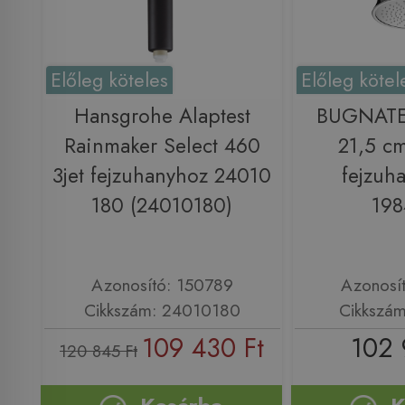
Előleg köteles
Előleg kötel
Hansgrohe Alaptest
BUGNATE
Rainmaker Select 460
21,5 cm
3jet fejzuhanyhoz 24010
fejzuh
180 (24010180)
19
Azonosító: 150789
Azonosí
Cikkszám: 24010180
Cikkszá
109 430 Ft
102 
120 845 Ft