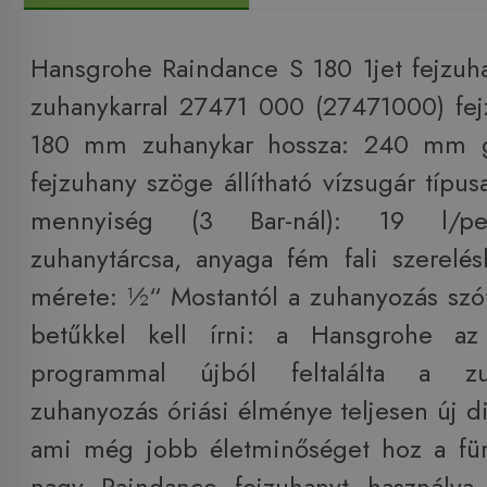
Hansgrohe Raindance S 180 1jet fejzu
zuhanykarral 27471 000 (27471000) fe
180 mm zuhanykar hossza: 240 mm g
fejzuhany szöge állítható vízsugár típusa
mennyiség (3 Bar-nál): 19 l/pe
zuhanytárcsa, anyaga fém fali szerelés
mérete: ½“ Mostantól a zuhanyozás sz
betűkkel kell írni: a Hansgrohe az
programmal újból feltalálta a z
zuhanyozás óriási élménye teljesen új d
ami még jobb életminőséget hoz a fü
nagy Raindance fejzuhanyt használva 