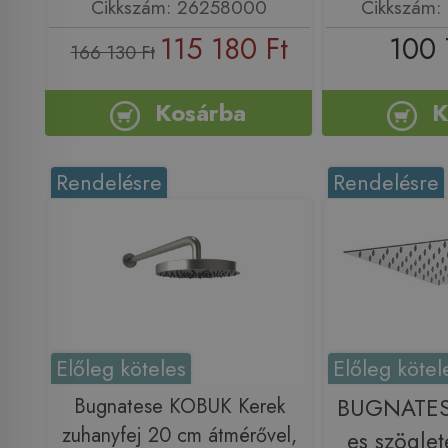
Cikkszám: 26258000
Cikkszám:
115 180 Ft
100 
166 130 Ft
Kosárba
K
Rendelésre
Rendelésre
Előleg köteles
Előleg kötel
Bugnatese KOBUK Kerek
BUGNATES
zuhanyfej 20 cm átmérővel,
es szöglet