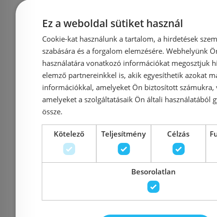
44 940 Ft
44 
Ez a weboldal sütiket használ
Kosárba
K
Cookie-kat használunk a tartalom, a hirdetések szem
szabására és a forgalom elemzésére. Webhelyünk Ön 
használatára vonatkozó információkat megosztjuk hi
Rendelésre
Rendelésre
elemző partnereinkkel is, akik egyesíthetik azokat m
információkkal, amelyeket Ön biztosított számukra,
amelyeket a szolgáltatásaik Ön általi használatából g
össze.
Kötelező
Teljesítmény
Célzás
F
Besorolatlan
Bugnatese klasszikus
Hansgroh
stílusú kézizuhany
Alive 
lézerrel maratott
kézizuhan