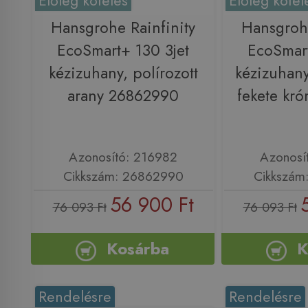
Előleg köteles
Előleg kötel
Hansgrohe Rainfinity
Hansgrohe
EcoSmart+ 130 3jet
EcoSmart
kézizuhany, polírozott
kézizuhany,
arany 26862990
fekete kr
Azonosító: 216982
Azonosí
Cikkszám: 26862990
Cikkszám
56 900 Ft
76 093 Ft
76 093 Ft
Kosárba
K
Rendelésre
Rendelésre