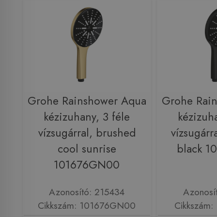
Grohe Rainshower Aqua
Grohe Rai
kézizuhany, 3 féle
kézizuha
vízsugárral, brushed
vízsugárr
cool sunrise
black 1
101676GN00
Azonosító: 215434
Azonosí
Cikkszám: 101676GN00
Cikkszám: