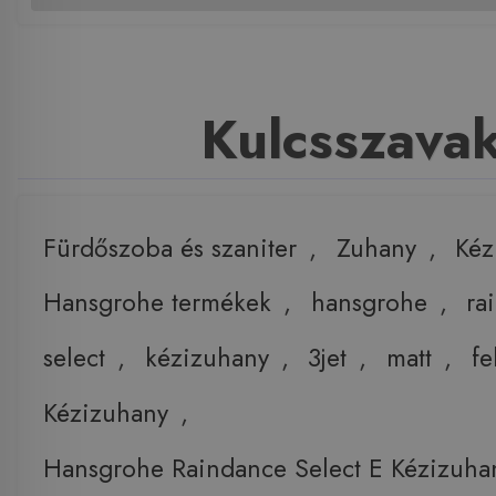
Kulcsszava
Fürdőszoba és szaniter
,
Zuhany
,
Kéz
Hansgrohe termékek
,
hansgrohe
,
ra
select
,
kézizuhany
,
3jet
,
matt
,
fe
Kézizuhany
,
Hansgrohe Raindance Select E Kézizuhan