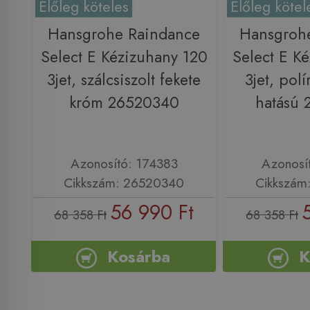
Előleg köteles
Előleg kötel
Hansgrohe Raindance
Hansgroh
Select E Kézizuhany 120
Select E K
3jet, szálcsiszolt fekete
3jet, polí
króm 26520340
hatású
Azonosító: 174383
Azonosí
Cikkszám: 26520340
Cikkszám
56 990 Ft
68 358 Ft
68 358 Ft
Kosárba
K