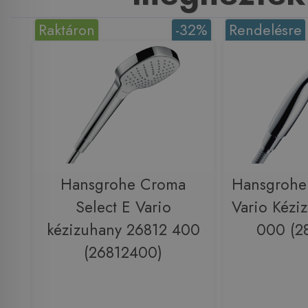
Raktáron
-32%
Rendelésre
Hansgrohe Croma
Hansgrohe
Select E Vario
Vario Kézi
kézizuhany 26812 400
000 (2
(26812400)