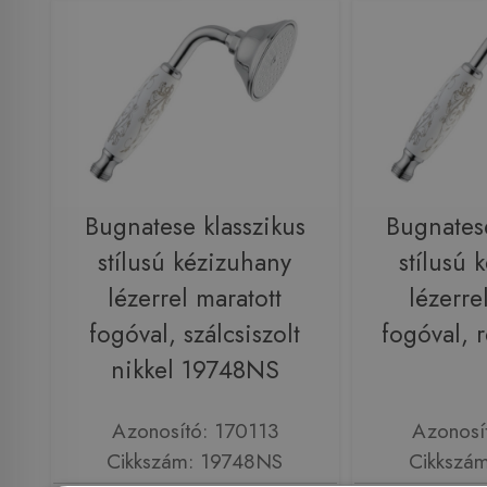
Bugnatese klasszikus
Bugnatese
stílusú kézizuhany
stílusú 
lézerrel maratott
lézerre
fogóval, szálcsiszolt
fogóval, 
nikkel 19748NS
Azonosító: 170113
Azonosí
Cikkszám: 19748NS
Cikkszá