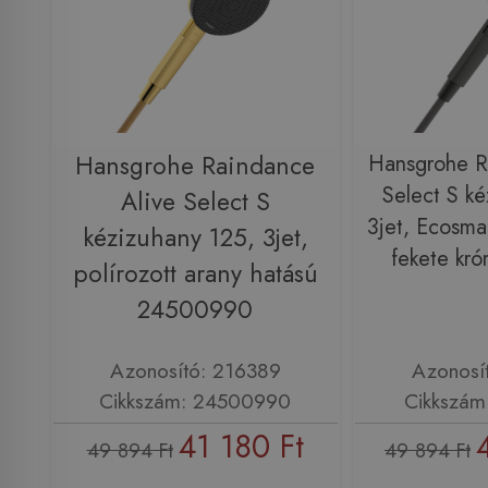
Hansgrohe Raindance
Hansgrohe R
Select S ké
Alive Select S
3jet, Ecosmar
kézizuhany 125, 3jet,
fekete kr
polírozott arany hatású
24500990
Azonosító: 216389
Azonosí
Cikkszám: 24500990
Cikkszám
41 180 Ft
49 894 Ft
49 894 Ft