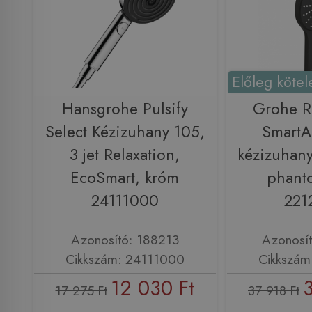
Előleg kötel
Hansgrohe Pulsify
Grohe R
Select Kézizuhany 105,
SmartA
3 jet Relaxation,
kézizuhany
EcoSmart, króm
phant
24111000
221
Azonosító: 188213
Azonosí
Cikkszám: 24111000
Cikkszám
12 030 Ft
17 275 Ft
37 918 Ft