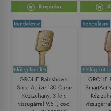
Kosárba
K
Rendelésre
Rendelésre
Előleg köteles
Előleg kötel
GROHE Rainshower
GROHE R
SmartActive 130 Cube
SmartActi
Kézizuhany, 3 féle
Kézizuha
vízsugárral 9,5 l, cool
vízsugárra