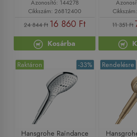
Azonosító: 144278
Azonosí
Cikkszám: 26812400
Cikkszám
16 860 Ft
24 844 Ft
11 351 Ft
Kosárba
K
Raktáron
-33%
Rendelésre
Hansgrohe Raindance
Hansgroh