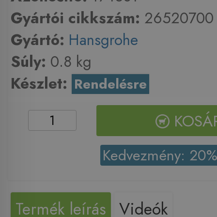
Gyártói cikkszám:
26520700
Gyártó:
Hansgrohe
Súly:
0.8 kg
Készlet:
Rendelésre
KOSÁ
Kedvezmény: 20
Termék leírás
Videók