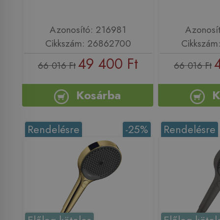
Azonosító: 216981
Azonosí
Cikkszám: 26862700
Cikkszám
49 400 Ft
66 016 Ft
66 016 Ft
Kosárba
K
Rendelésre
-25%
Rendelésre