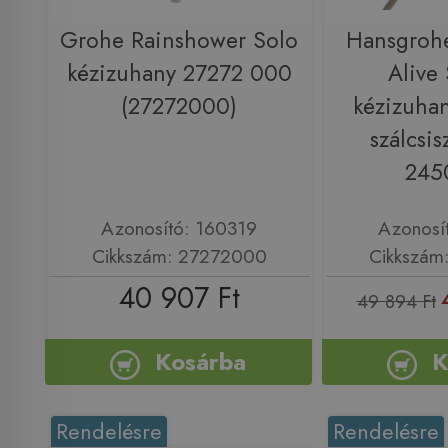
Grohe Rainshower Solo
Hansgroh
kézizuhany 27272 000
Alive 
(27272000)
kézizuhan
szálcsis
245
Azonosító: 160319
Azonosí
Cikkszám: 27272000
Cikkszám
40 907 Ft
49 894 Ft
Kosárba
K
Rendelésre
Rendelésre