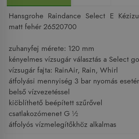
Hansgrohe Raindance Select E Kézizu
matt fehér 26520700
zuhanyfej mérete: 120 mm
kényelmes vízsugár választás a Select 
vízsugár fajta: RainAir, Rain, Whirl
átfolyási mennyiség 3 bar nyomás esetén
belső vízvezetéssel
kiöblíthető beépített szűrővel
csatlakozómenet G ½
átfolyós vízmelegítőkhöz alkalmas