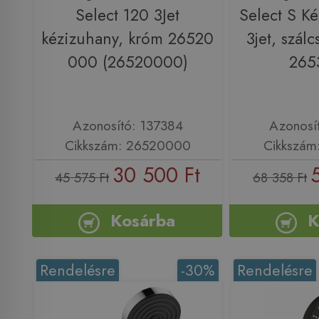
Select 120 3Jet
Select S K
kézizuhany, króm 26520
3jet, szálc
000 (26520000)
265
Azonosító: 137384
Azonosí
Cikkszám: 26520000
Cikkszám
30 500 Ft
45 575 Ft
68 358 Ft
Kosárba
K
Rendelésre
-30%
Rendelésre