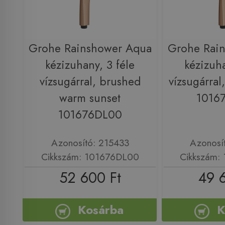
Grohe Rainshower Aqua
Grohe Rai
kézizuhany, 3 féle
kézizuha
vízsugárral, brushed
vízsugárral
warm sunset
1016
101676DL00
Azonosító: 215433
Azonosí
Cikkszám: 101676DL00
Cikkszám:
52 600 Ft
49 
Kosárba
K