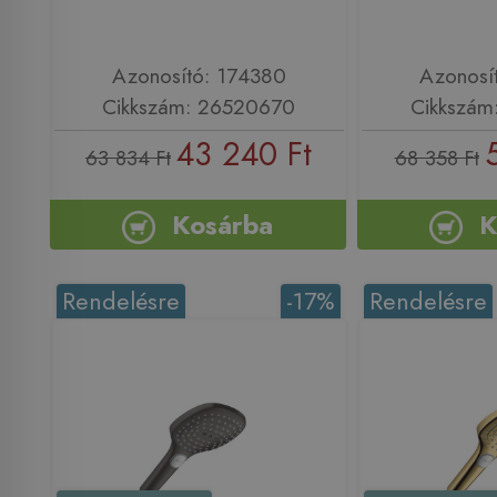
Azonosító: 174380
Azonosí
Cikkszám: 26520670
Cikkszám
43 240 Ft
63 834 Ft
68 358 Ft
Kosárba
K
Rendelésre
-17%
Rendelésre