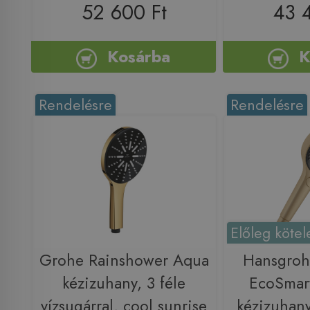
52 600 Ft
43 
Kosárba
K
Rendelésre
Rendelésre
Előleg kötel
Grohe Rainshower Aqua
Hansgrohe
kézizuhany, 3 féle
EcoSmart
vízsugárral, cool sunrise
kézizuhany,