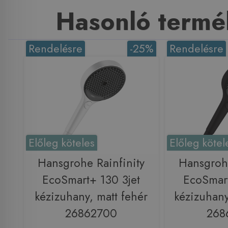
Hasonló termé
Rendelésre
-25%
Rendelésre
Előleg köteles
Előleg kötel
Hansgrohe Rainfinity
Hansgrohe
EcoSmart+ 130 3jet
EcoSmart
kézizuhany, matt fehér
kézizuhany
26862700
268