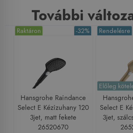
További változ
Raktáron
-32%
Rendelésre
Előleg kötel
Hansgrohe Raindance
Hansgroh
Select E Kézizuhany 120
Select E K
3jet, matt fekete
3jet, szálc
26520670
265