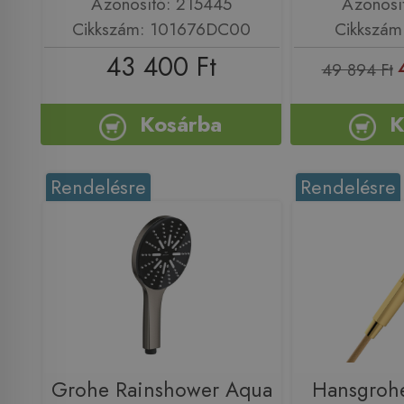
Azonosító: 215445
Azonosí
Cikkszám: 101676DC00
Cikkszám
43 400 Ft
49 894 Ft
Kosárba
K
Rendelésre
Rendelésre
Grohe Rainshower Aqua
Hansgroh