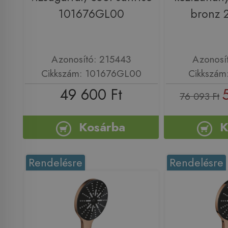
101676GL00
bronz 
Azonosító: 215443
Azonosí
Cikkszám: 101676GL00
Cikkszám
49 600 Ft
76 093 Ft
Kosárba
K
Rendelésre
Rendelésre