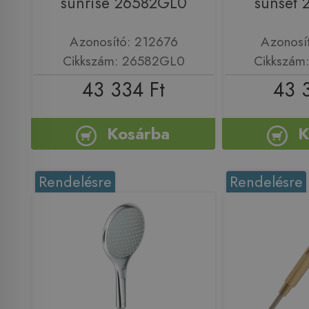
sunrise 26582GL0
sunset
Azonosító: 212676
Azonosí
Cikkszám: 26582GL0
Cikkszám
43 334 Ft
43 
Kosárba
K
Rendelésre
Rendelésre