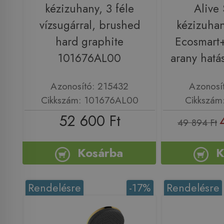
kézizuhany, 3 féle
Alive 
vízsugárral, brushed
kézizuhan
hard graphite
Ecosmart+
101676AL00
arany hat
Azonosító: 215432
Azonosí
Cikkszám: 101676AL00
Cikkszám
52 600 Ft
49 894 Ft
Kosárba
K
Rendelésre
-17%
Rendelésre