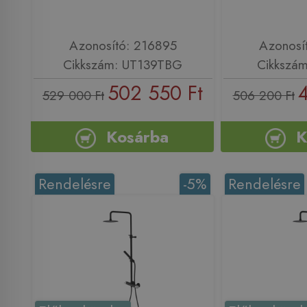
Azonosító: 216895
Azonosí
Cikkszám: UT139TBG
Cikkszá
502 550 Ft
529 000 Ft
506 200 Ft
Kosárba
K
Rendelésre
-5%
Rendelésre