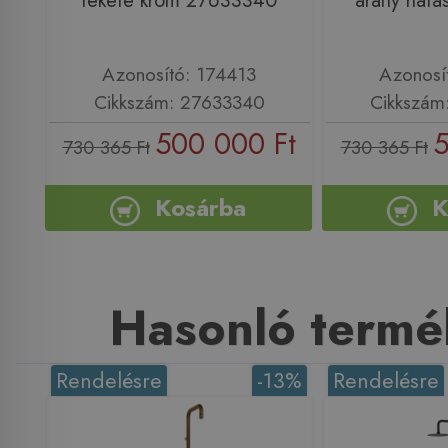
fekete króm 27633340
arany hat
Azonosító: 174413
Azonosí
Cikkszám: 27633340
Cikkszám
500 000 Ft
5
730 365 Ft
730 365 Ft
Kosárba
K
Hasonló termé
Rendelésre
-13%
Rendelésre