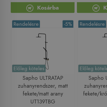
Kosárba
K
Rendelésre
-5%
Rendelésre
Előleg köteles
Előleg kötel
Sapho ULTRATAP
Sapho 
zuhanyrendszer, matt
zuhanyren
fekete/matt arany
fekete/k
UT139TBG