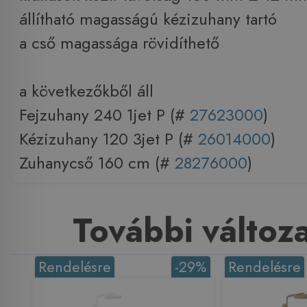
állítható magasságú kézizuhany tartó
a cső magassága rövidíthető
a következőkből áll
Fejzuhany 240 1jet P (#
27623000
)
Kézizuhany 120 3jet P (#
26014000
)
Zuhanycső 160 cm (#
28276000
)
További változ
Rendelésre
-29%
Rendelésre