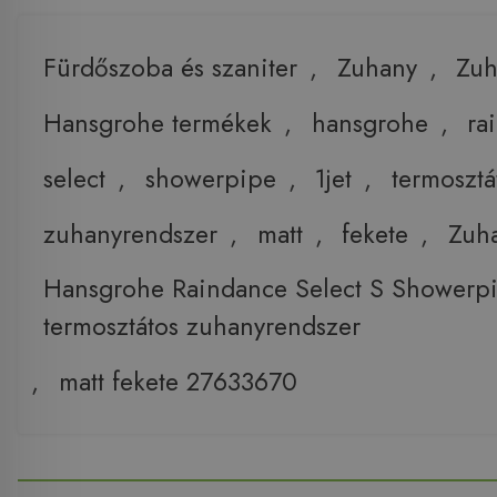
Fürdőszoba és szaniter
,
Zuhany
,
Zuh
Hansgrohe termékek
,
hansgrohe
,
ra
select
,
showerpipe
,
1jet
,
termosztá
zuhanyrendszer
,
matt
,
fekete
,
Zuh
Hansgrohe Raindance Select S Showerpi
termosztátos zuhanyrendszer
,
matt fekete 27633670