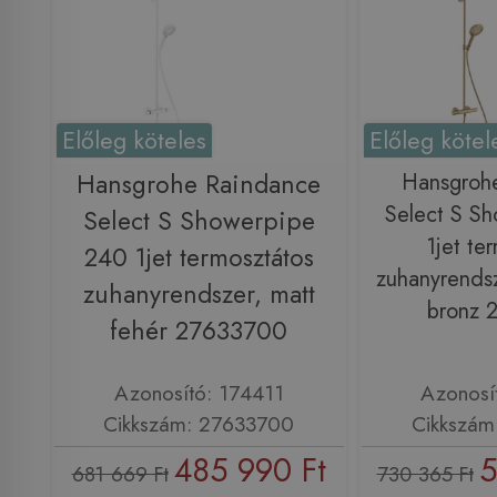
Előleg köteles
Előleg kötel
Hansgrohe Raindance
Hansgroh
Select S S
Select S Showerpipe
1jet te
240 1jet termosztátos
zuhanyrendsze
zuhanyrendszer, matt
bronz 
fehér 27633700
Azonosító: 174411
Azonosí
Cikkszám: 27633700
Cikkszám
485 990 Ft
5
681 669 Ft
730 365 Ft