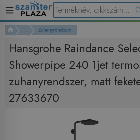
...
Zuhanyrendszer
Hansgrohe Raindance Selec
Showerpipe 240 1jet termo
zuhanyrendszer, matt feket
27633670