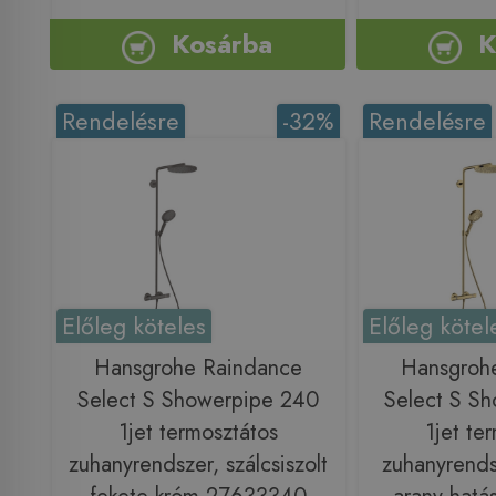
Kosárba
K
Rendelésre
-32%
Rendelésre
Előleg köteles
Előleg kötel
Hansgrohe Raindance
Hansgroh
Select S Showerpipe 240
Select S S
1jet termosztátos
1jet te
zuhanyrendszer, szálcsiszolt
zuhanyrendsz