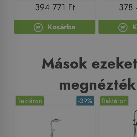
394 771 Ft
378 
Kosárba
K
Mások ezeket
megnézték
Raktáron
-39%
Raktáron