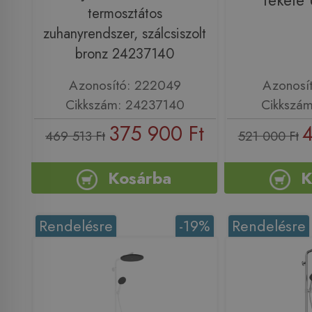
fekete
termosztátos
zuhanyrendszer, szálcsiszolt
bronz 24237140
Azonosító: 222049
Azonosí
Cikkszám: 24237140
Cikkszá
375 900 Ft
4
469 513 Ft
521 000 Ft
Kosárba
K
Rendelésre
-19%
Rendelésre