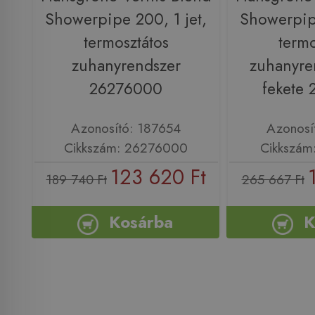
Showerpipe 200, 1 jet,
Showerpipe
termosztátos
termo
zuhanyrendszer
zuhanyre
26276000
fekete
Azonosító: 187654
Azonosí
Cikkszám: 26276000
Cikkszám
123 620 Ft
189 740 Ft
265 667 Ft
Kosárba
K