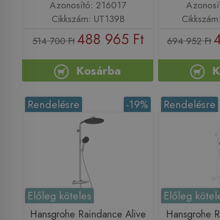
Azonosító: 216017
Azonosí
Cikkszám: UT139B
Cikkszám
488 965 Ft
514 700 Ft
694 952 Ft
Kosárba
K
Rendelésre
-19%
Rendelésre
Előleg köteles
Előleg kötel
Hansgrohe Raindance Alive
Hansgrohe R