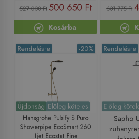
500 650 Ft
4
527 000 Ft
631 775 Ft
Kosárba
K
Rendelésre
-20%
Rendelésre
Újdonság
Előleg köteles
Előleg kötel
Hansgrohe Pulsify S Puro
Sapho 
Showerpipe EcoSmart 260
zuhanyren
1jet Ecostat Fine