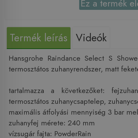
Ez a termék el
Termék leírás
Videók
Hansgrohe Raindance Select S Showe
termosztátos zuhanyrendszer, matt fek
tartalmazza a következőket: fejzuhan
termosztátos zuhanycsaptelep, zuhanycs
maximális átfolyási mennyiség 3 bar mell
zuhanyfej mérete: 240 mm
vízsugár fajta: PowderRain