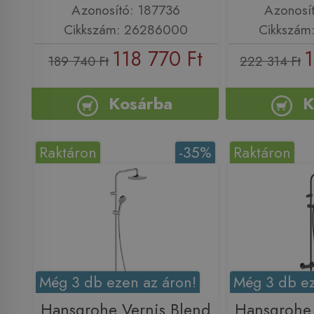
Azonosító: 187736
Azonosí
Cikkszám: 26286000
Cikkszám
118 770 Ft
1
189 740 Ft
222 314 Ft
Kosárba
K
Raktáron
-35%
Raktáron
Még 3 db ezen az áron!
Még 3 db ez
Hansgrohe Vernis Blend
Hansgrohe 