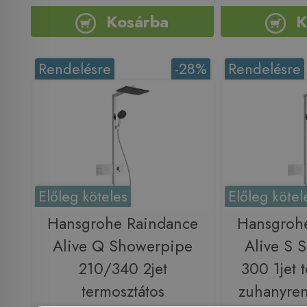
Kosárba
K
Rendelésre
-28%
Rendelésre
Előleg köteles
Előleg kötel
Hansgrohe Raindance
Hansgroh
Alive Q Showerpipe
Alive S 
210/340 2jet
300 1jet 
termosztátos
zuhanyren