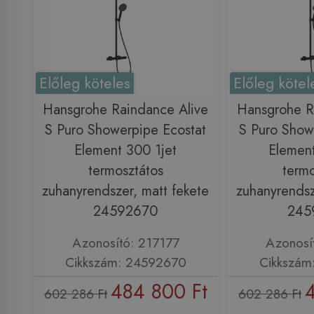
Előleg köteles
Előleg kötel
Hansgrohe Raindance Alive
Hansgrohe R
S Puro Showerpipe Ecostat
S Puro Show
Element 300 1jet
Element
termosztátos
termo
zuhanyrendszer, matt fekete
zuhanyrendsz
24592670
245
Azonosító: 217177
Azonosí
Cikkszám: 24592670
Cikkszám
484 800 Ft
602 286 Ft
602 286 Ft