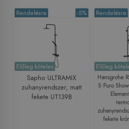
Rendelésre
-5%
Rendelésre
Előleg köteles
Előleg kötel
Sapho ULTRAMIX
Hansgrohe R
S Puro Show
zuhanyrendszer, matt
Element
fekete UT139B
termo
zuhanyrendsze
fekete kr