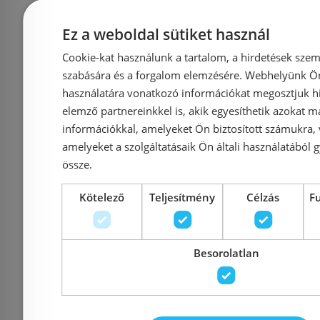
zuhanyrendszer, króm
245
24590000
Ez a weboldal sütiket használ
Azonosító: 217159
Azonosí
Cookie-kat használunk a tartalom, a hirdetések szem
Cikkszám: 24590000
Cikkszám
szabására és a forgalom elemzésére. Webhelyünk Ön 
512 740 Ft
5
használatára vonatkozó információkat megosztjuk hi
707 582 Ft
631 775 Ft
elemző partnereinkkel is, akik egyesíthetik azokat m
információkkal, amelyeket Ön biztosított számukra,
Kosárba
K
amelyeket a szolgáltatásaik Ön általi használatából g
össze.
Rendelésre
Rendelésre
Kötelező
Teljesítmény
Célzás
F
Besorolatlan