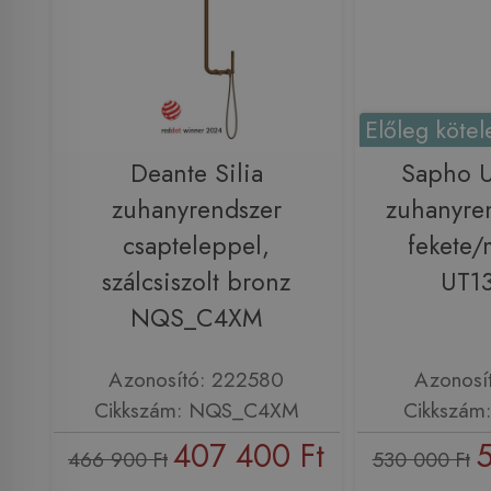
Előleg kötel
Deante Silia
Sapho 
zuhanyrendszer
zuhanyren
csapteleppel,
fekete/
szálcsiszolt bronz
UT1
NQS_C4XM
Azonosító: 222580
Azonosí
Cikkszám: NQS_C4XM
Cikkszám
407 400 Ft
5
466 900 Ft
530 000 Ft