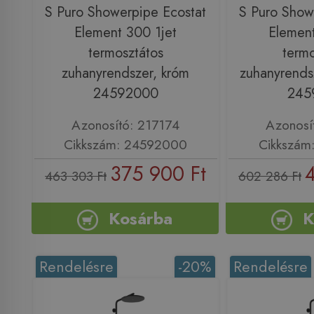
S Puro Showerpipe Ecostat
S Puro Show
Element 300 1jet
Element
termosztátos
termo
zuhanyrendszer, króm
zuhanyrendsz
24592000
245
Azonosító: 217174
Azonosí
Cikkszám: 24592000
Cikkszám
375 900 Ft
463 303 Ft
602 286 Ft
Kosárba
K
Rendelésre
-20%
Rendelésre