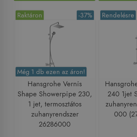
Raktáron
-37%
Rendelésre
Még 1 db ezen az áron!
Hansgrohe Vernis
Hansgrohe
Shape Showerpipe 230,
240 1jet
1 jet, termosztátos
zuhanyren
zuhanyrendszer
000 (2
26286000