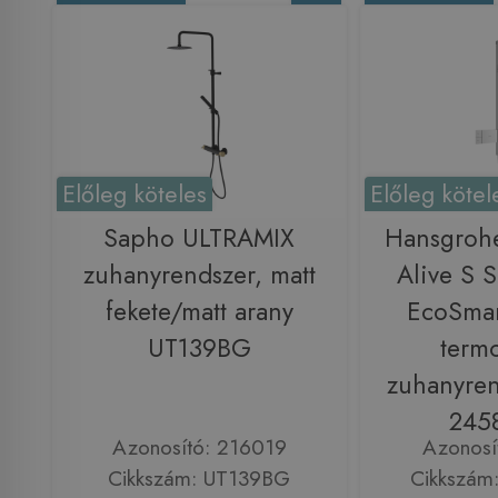
Előleg köteles
Előleg kötel
Sapho ULTRAMIX
Hansgroh
zuhanyrendszer, matt
Alive S 
fekete/matt arany
EcoSmar
UT139BG
termo
zuhanyren
245
Azonosító: 216019
Azonosí
Cikkszám: UT139BG
Cikkszám