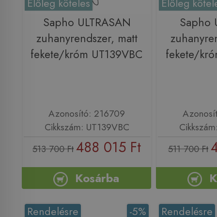
Előleg köteles
Előleg kötel
Sapho ULTRASAN
Sapho 
zuhanyrendszer, matt
zuhanyren
fekete/króm UT139VBC
fekete/kr
Azonosító: 216709
Azonosí
Cikkszám: UT139VBC
Cikkszám
488 015 Ft
4
513 700 Ft
511 700 Ft
Kosárba
K
Rendelésre
-5%
Rendelésre