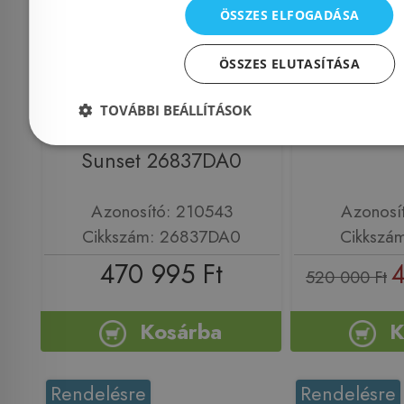
Előleg köteles
Előleg kötel
ÖSSZES ELFOGADÁSA
Grohe Rainshower
Sapho 
ÖSSZES ELUTASÍTÁSA
SmartActive 310 Cube
zuhanyren
termosztátos
fekete
TOVÁBBI BEÁLLÍTÁSOK
zuhanyrendszer, Warm
Sunset 26837DA0
Azonosító: 210543
Azonosí
Cikkszám: 26837DA0
Cikkszá
470 995 Ft
4
520 000 Ft
Kosárba
K
Rendelésre
Rendelésre