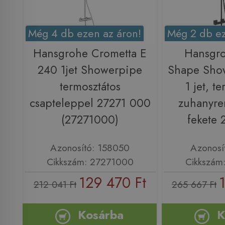
Még 4 db ezen az áron!
Még 2 db ez
Hansgrohe Crometta E
Hansgro
240 1jet Showerpipe
Shape Sho
termosztátos
1 jet, t
csapteleppel 27271 000
zuhanyre
(27271000)
fekete
Azonosító: 158050
Azonosí
Cikkszám: 27271000
Cikkszám
129 470 Ft
212 041 Ft
265 667 Ft
Kosárba
K