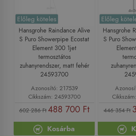
Előleg köteles
Előleg kötel
Hansgrohe Raindance Alive
Hansgrohe R
S Puro Showerpipe Ecostat
S Puro Show
Element 300 1jet
Element
termosztátos
termo
zuhanyrendszer, matt fehér
zuhanyren
24593700
245
Azonosító: 217539
Azonosí
Cikkszám: 24593700
Cikkszám
488 700 Ft
602 286 Ft
446 354 Ft
Kosárba
K