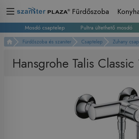
Fürdőszoba
Konyh
Mosdó csaptelep
Pultra ültethető mosdó
Fürdőszoba és szaniter
Csaptelep
Zuhany csap
Hansgrohe Talis Classi