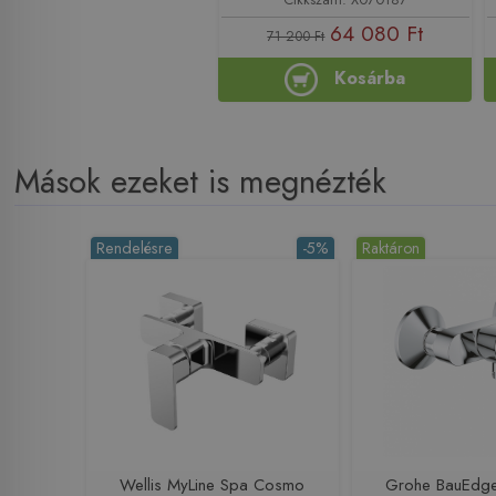
64 080 Ft
71 200 Ft
Kosárba
Mások ezeket is megnézték
Rendelésre
-5%
Raktáron
Wellis MyLine Spa Cosmo
Grohe BauEdge