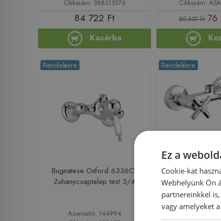
Cikkszám: 388315376
Cikkszám: A5
84 722 Ft
76 
80 637 Ft
Kosárba
Ko
Rendelésre
Rendelésre
Ez a webolda
Bugnatese Oxford 6336CR
Bugnatese Rod
Cookie-kat haszná
Zuhanycsaptelep test 3/4
Zuhanycsaptele
Webhelyünk Ön ál
csatlakozású 
partnereinkkel is
vagy amelyeket a 
Azonosító: 144994
Azonosító: 