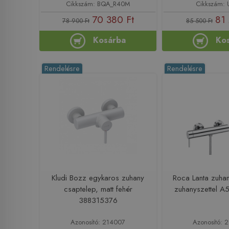
Cikkszám: BQA_R40M
Cikkszám:
70 380 Ft
81 
78 900 Ft
85 500 Ft
Kosárba
Ko
Rendelésre
Rendelésre
Kludi Bozz egykaros zuhany
Roca Lanta zuha
csaptelep, matt fehér
zuhanyszettel 
388315376
Azonosító: 214007
Azonosító: