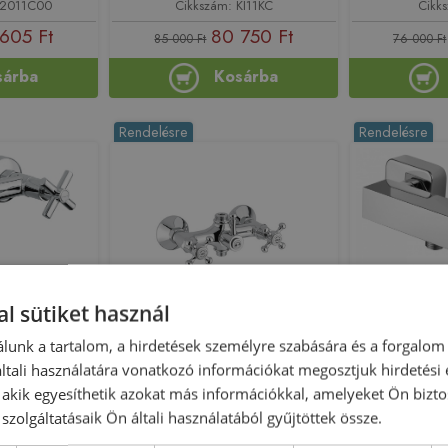
A2011C00
Cikkszám: KI11KC
Cikk
605 Ft
80 750 Ft
85 000 Ft
76 000 Ft
sárba
Kosárba
Rendelésre
Rendelésre
l sütiket használ
os 7347CR
Bugnatese Lady 903CR
Sapho LATUS 
lunk a tartalom, a hirdetések személyre szabására és a forgalom
p test 3/4
Zuhanycsaptelep test 3/4
kró
tali használatára vonatkozó információkat megosztjuk hirdetési
CR / KRÓM
, akik egyesíthetik azokat más információkkal, amelyeket Ön bizto
szolgáltatásaik Ön általi használatából gyűjtöttek össze.
145580
Azonosító: 144544
Azono