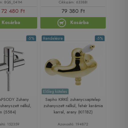
ám: BQS_041M
Cikkszám: 6338BI
72 480 Ft
79 380 Ft
Kosárba
Kosárba
-5%
Rendelésre
-5%
Előleg köteles
APSODY Zuhany
Sapho KIRKÉ zuhanycsaptelep
uhanyszett nélkül,
zuhanyszett nélkül, fehér kerámia
m (5584)
karral, arany (KI11BZ)
sító: 152359
Azonosító: 194872