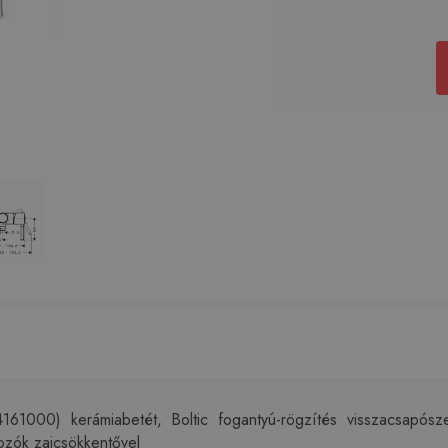
1000) kerámiabetét, Boltic fogantyú-rögzítés visszacsapószel
ozók zajcsökkentővel