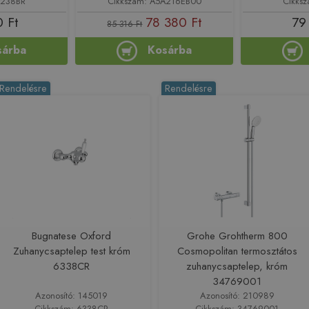
2238BR
Cikkszám: A5A216EB00
Cikks
 Ft
78 380 Ft
79
85 316 Ft
sárba
Kosárba
Rendelésre
Rendelésre
Bugnatese Oxford
Grohe Grohtherm 800
Zuhanycsaptelep test króm
Cosmopolitan termosztátos
6338CR
zuhanycsaptelep, króm
34769001
Azonosító: 145019
Azonosító: 210989
Cikkszám: 6338CR
Cikkszám: 34769001