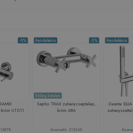
-5%
Rendelésre
-5%
Rendelésre
Előleg köteles
RAMIX
Sapho TRAX zuhanycsaptelep,
Deante SILIA
, króm UT011
króm 686
zuhanyszett
215878
Azonosító: 215248
Azono