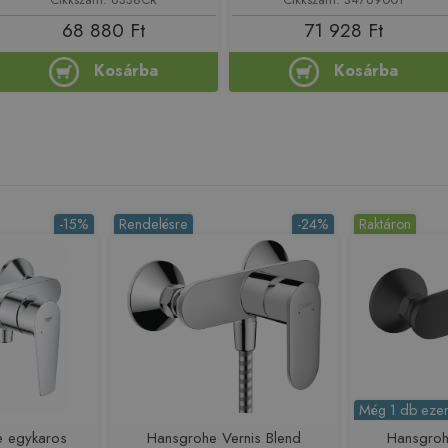
68 880 Ft
71 928 Ft
Kosárba
Kosárba
-15%
Rendelésre
-24%
Raktáron
Még 1 db ezen
 egykaros
Hansgrohe Vernis Blend
Hansgroh