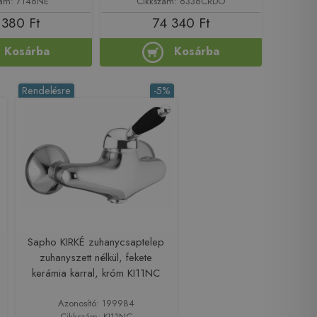
zám: 7146NE
Cikkszám: 6336CRDO
 380 Ft
74 340 Ft
Kosárba
Kosárba
Rendelésre
-5%
Sapho KIRKÉ zuhanycsaptelep
zuhanyszett nélkül, fekete
kerámia karral, króm KI11NC
Azonosító: 199984
Cikkszám: KI11NC