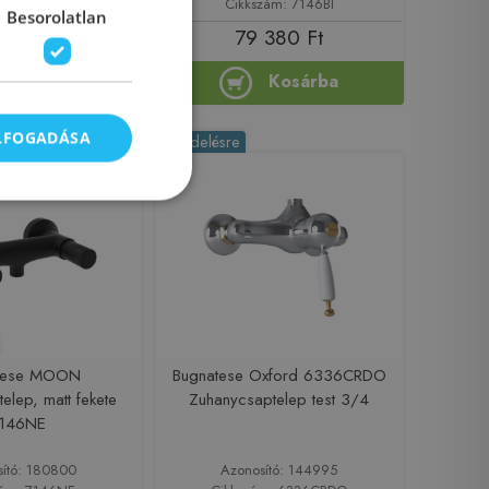
zám: 1102-71
Cikkszám: 7146BI
Besorolatlan
65 550 Ft
79 380 Ft
t
Kosárba
Kosárba
ELFOGADÁSA
Rendelésre
tese MOON
Bugnatese Oxford 6336CRDO
elep, matt fekete
Zuhanycsaptelep test 3/4
146NE
sító: 180800
Azonosító: 144995