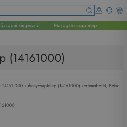
őszobai kiegészítő
Mosogató csaptelep
ep (14161000)
c 14161 000 zuhanycsaptelep (14161000) kerámiabetét, Boltic
161000