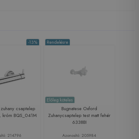
-13%
Rendelésre
Előleg köteles
 zuhany csaptelep
Bugnatese Oxford
el, króm BQS_041M
Zuhanycsaptelep test matt fehér
6338BI
sító: 214796
Azonosító: 205984