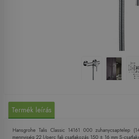
Termék leírás
Hansgrohe Talis Classic 14161 000 zuhanycsaptelep (1416
mennyiség 22 l/perc fali csatlakozás 150 ± 16 mm S-csatlak