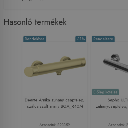
Hasonló termékek
Rendelésre
-11%
Rendelésre
Előleg köteles
Deante Arnika zuhany csaptelep,
Sapho ULT
szálcsiszolt arany BQA_R40M
zuhanycsaptelep
Azonosító: 223359
Azonosító: 