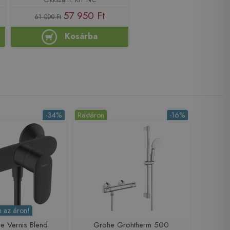
57 950 Ft
61 000 Ft
Kosárba
-34%
Raktáron
-16%
 az áron!
e Vernis Blend
Grohe Grohtherm 500