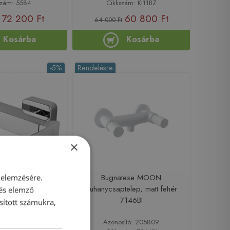
szám: 5584
Cikkszám: KI11BZ
72 200 Ft
60 800 Ft
64 000 Ft
Kosárba
Kosárba
-5%
Rendelésre
×
zuhany csaptelep,
Bugnatese MOON
 elemzésére.
m 1102-71
zuhanycsaptelep, matt fehér
 és elemző
7146BI
sított számukra,
sító: 203430
Azonosító: 205809