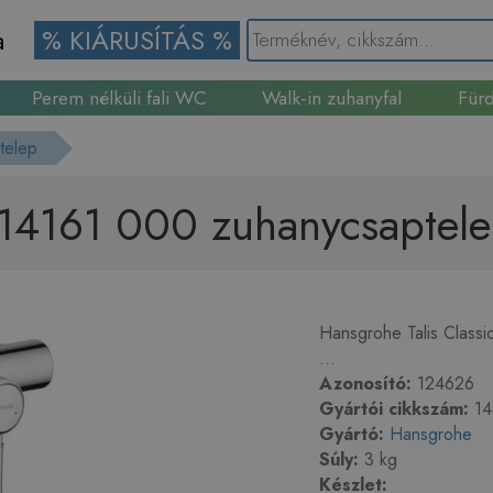
a
% KIÁRUSÍTÁS %
Perem nélküli fali WC
Walk-in zuhanyfal
Fürd
Gránit mosogató
telep
c 14161 000 zuhanycsaptel
Hansgrohe Talis Classi
...
Azonosító:
124626
Gyártói cikkszám:
14
Gyártó:
Hansgrohe
Súly:
3 kg
Készlet: