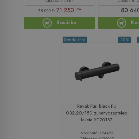
Cikkszám: 5884
Cikkszám: 
71 250 Ft
80 640
75 000 Ft
Kosárba
Ko
Rendelésre
-10%
Ravak Puri black PU
032.20/150 zuhanycsaptelep
fekete X070187
Azonosító: 194453
Cikkszám: X070187