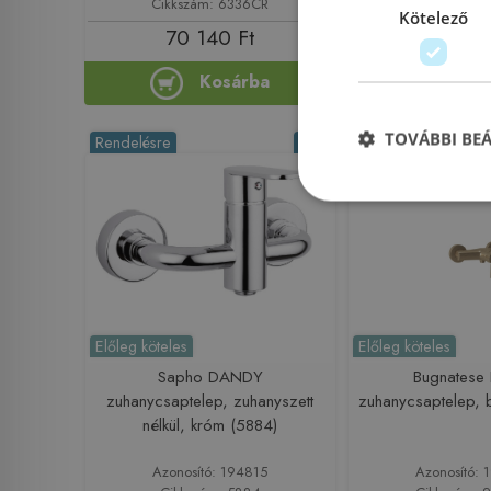
Cikkszám: 6336CR
Cikkszám: 
Kötelező
70 140 Ft
58 800
Kosárba
Ko
TOVÁBBI BE
Rendelésre
-5%
Rendelésre
Előleg köteles
Előleg köteles
Sapho DANDY
Bugnatese
zuhanycsaptelep, zuhanyszett
zuhanycsaptelep,
nélkül, króm (5884)
Azonosító: 194815
Azonosító: 