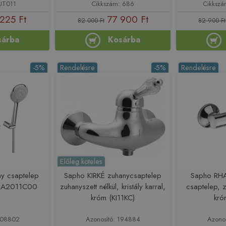
 UT011
Cikkszám: 686
Cikksz
225 Ft
77 900 Ft
82 000 Ft
82 900 Ft
sárba
Kosárba
-5%
Rendelésre
-5%
Rendelésre
Előleg köteles
ny csaptelep
Sapho KIRKÉ zuhanycsaptelep
Sapho RH
A5A2011C00
zuhanyszett nélkül, kristály karral,
csaptelep, z
króm (KI11KC)
kró
 208802
Azonosító: 194884
Azono