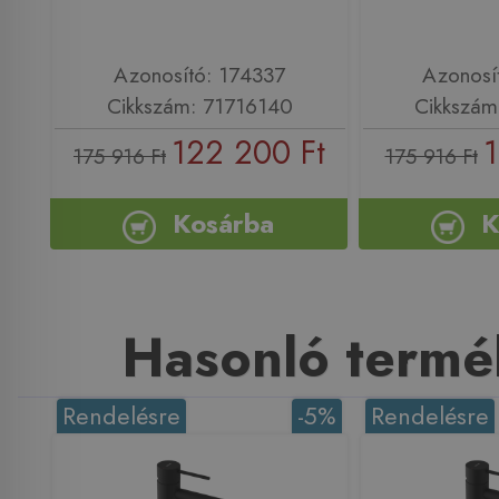
Azonosító: 174337
Azonosí
Cikkszám: 71716140
Cikkszám
122 200 Ft
1
175 916 Ft
175 916 Ft
Kosárba
K
Hasonló termé
Rendelésre
-5%
Rendelésre