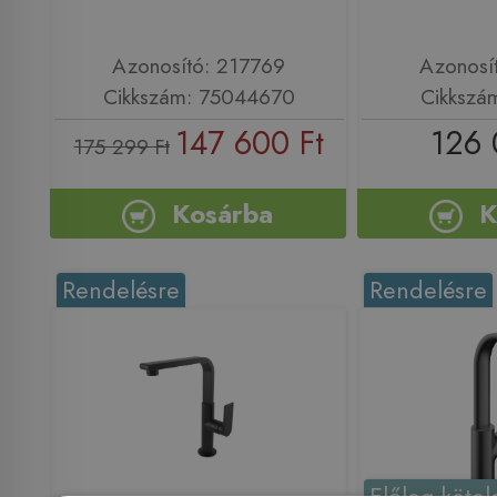
Azonosító: 217769
Azonosí
Cikkszám: 75044670
Cikkszá
147 600 Ft
126 
175 299 Ft
Kosárba
K
Rendelésre
Rendelésre
Előleg kötel