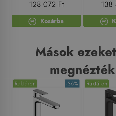
128 072 Ft
138 
Kosárba
K
Mások ezeket
megnézték
Raktáron
-36%
Raktáron