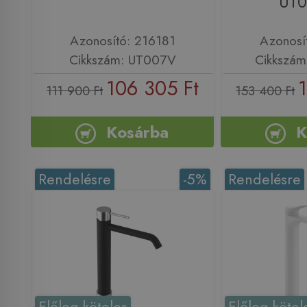
UT
Azonosító: 216181
Azonosí
Cikkszám: UT007V
Cikkszá
106 305 Ft
111 900 Ft
153 400 Ft
Kosárba
K
Rendelésre
-5%
Rendelésre
Előleg köteles
Előleg kötel