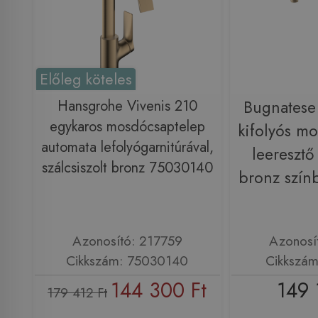
Előleg köteles
Hansgrohe Vivenis 210
Bugnatese
egykaros mosdócsaptelep
kifolyós m
automata lefolyógarnitúrával,
leeresztő
szálcsiszolt bronz 75030140
bronz szí
Azonosító: 217759
Azonosí
Cikkszám: 75030140
Cikkszá
144 300 Ft
149 
179 412 Ft