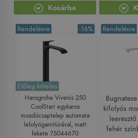
Kosárba
K
Rendelésre
-16%
Rendelésre
Előleg köteles
Hansgrohe Vivenis 250
Bugnatese
CoolStart egykaros
kifolyós m
mosdócsaptelep automata
leeresztő
lefolyógarnitúrával, matt
fehér szí
fekete 75044670