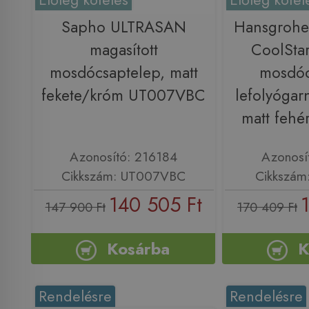
Sapho ULTRASAN
Hansgrohe
magasított
CoolStar
mosdócsaptelep, matt
mosdóc
fekete/króm UT007VBC
lefolyógarn
matt feh
Azonosító: 216184
Azonosí
Cikkszám: UT007VBC
Cikkszám
140 505 Ft
147 900 Ft
170 409 Ft
Kosárba
K
Rendelésre
Rendelésre