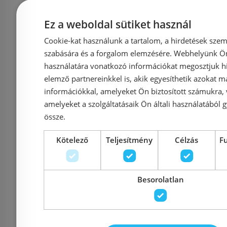
Bugnatese SIMPLE Tört
Hansgrohe
Ez a weboldal sütiket használ
egykaros m
kifolyós mosdócsaptelep
Cookie-kat használunk a tartalom, a hirdetések szem
automata lefo
klikk-klakk leeresztővel
szabására és a forgalom elemzésére. Webhelyünk Ön 
szálcsiszol
használatára vonatkozó információkat megosztjuk hi
matt fekete színben
750
elemző partnereinkkel is, akik egyesíthetik azokat m
6618SCNE
információkkal, amelyeket Ön biztosított számukra,
amelyeket a szolgáltatásaik Ön általi használatából g
Azonosító: 212554
Azonosí
össze.
Cikkszám: 6618SCNE
Cikkszám
Kötelező
Teljesítmény
Célzás
F
142 380 Ft
1
179 412 Ft
Kosárba
K
Besorolatlan
Rendelésre
Rendelésre