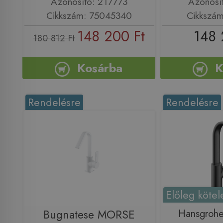
Azonosító: 217773
Azonosí
Cikkszám: 75045340
Cikkszá
148 200 Ft
148 
180 812 Ft
Kosárba
K
Rendelésre
Rendelésre
Előleg kötel
Bugnatese MORSE
Hansgrohe