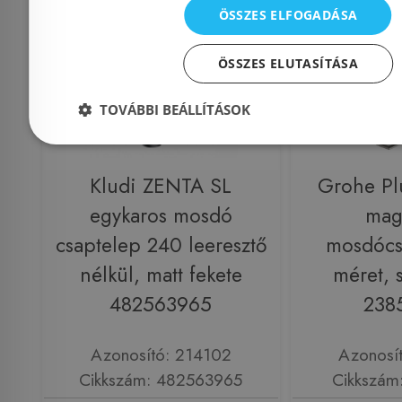
ÖSSZES ELFOGADÁSA
ÖSSZES ELUTASÍTÁSA
TOVÁBBI BEÁLLÍTÁSOK
Kludi ZENTA SL
Grohe Pl
egykaros mosdó
maga
csaptelep 240 leeresztő
mosdócs
nélkül, matt fekete
méret, 
482563965
238
Azonosító: 214102
Azonosí
Cikkszám: 482563965
Cikkszám