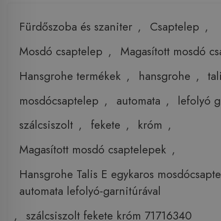
Fürdőszoba és szaniter
,
Csaptelep
,
Mosdó csaptelep
,
Magasított mosdó cs
Hansgrohe termékek
,
hansgrohe
,
tal
mosdócsaptelep
,
automata
,
lefolyó g
szálcsiszolt
,
fekete
,
króm
,
Magasított mosdó csaptelepek
,
Hansgrohe Talis E egykaros mosdócsapt
automata lefolyó-garnitúrával
,
szálcsiszolt fekete króm 71716340