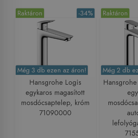
Raktáron
-34%
Raktáron
Még 3 db ezen az áron!
Még 2 db ez
Hansgrohe Logis
Hansgrohe 
egykaros magasított
egy
mosdócsaptelep, króm
mosdócsa
71090000
aut
lefolyóg
715