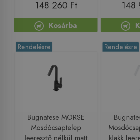
148 260 Ft
148 
Kosárba
K
Rendelésre
Rendelésre
Bugnatese MORSE
Bugnat
Mosdócsaptelep
Mosdócsap
leeresztő nélkül matt
klakk leer