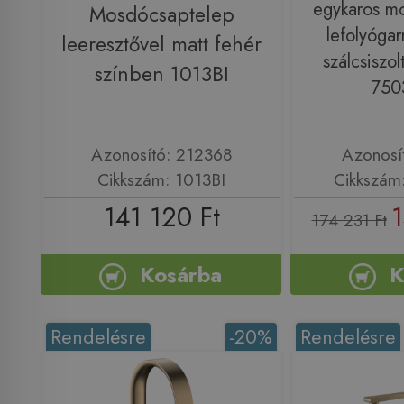
egykaros m
Mosdócsaptelep
lefolyógar
leeresztővel matt fehér
szálcsiszol
színben 1013BI
750
Azonosító: 212368
Azonosí
Cikkszám: 1013BI
Cikkszám
141 120 Ft
1
174 231 Ft
Kosárba
K
Rendelésre
-20%
Rendelésre