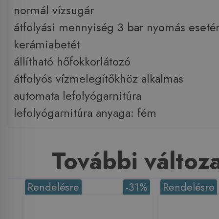
normál vízsugár
átfolyási mennyiség 3 bar nyomás esetén
kerámiabetét
állítható hőfokkorlátozó
átfolyós vízmelegítőkhöz alkalmas
automata lefolyógarnitúra
lefolyógarnitúra anyaga: fém
További változ
Rendelésre
-31%
Rendelésre