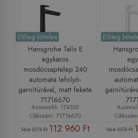
Előleg köteles
Előleg kötel
Hansgrohe Talis E
Hansgro
egykaros
egy
mosdócsaptelep 240
mosdócsa
automata lefolyó-
automat
garnitúrával, matt fekete
garnitúráva
71716670
717
Azonosító: 174335
Azonosí
Cikkszám: 71716670
Cikkszám
112 960 Ft
164 073 Ft
164 073 Ft