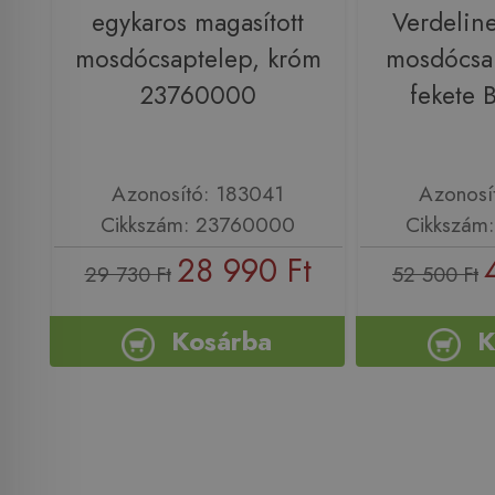
egykaros magasított
Verdeline
mosdócsaptelep, króm
mosdócsap
23760000
fekete 
Azonosító: 183041
Azonosí
Cikkszám: 23760000
Cikkszám
28 990 Ft
29 730 Ft
52 500 Ft
Kosárba
K