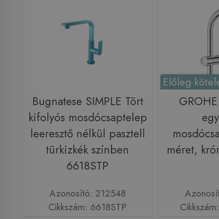
Előleg kötel
Bugnatese SIMPLE Tört
GROHE 
kifolyós mosdócsaptelep
egy
leeresztő nélkül pasztell
mosdócsa
türkizkék színben
méret, kr
6618STP
Azonosító: 212548
Azonosí
Cikkszám: 6618STP
Cikkszám