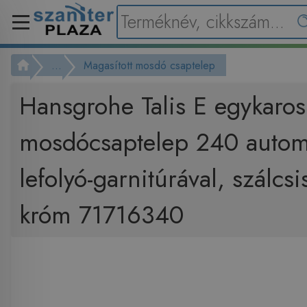
...
Magasított mosdó csaptelep
Hansgrohe Talis E egykaros
mosdócsaptelep 240 autom
lefolyó-garnitúrával, szálcsi
króm 71716340