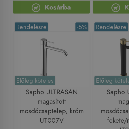
Kosárba
K
Rendelésre
-5%
Rendelésre
Előleg köteles
Előleg kötel
Sapho ULTRASAN
Sapho 
magasított
maga
mosdócsaptelep, króm
mosdócsap
UT007V
fekete/