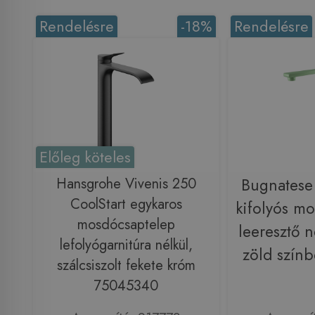
Rendelésre
-18%
Rendelésre
Előleg köteles
Hansgrohe Vivenis 250
Bugnatese
CoolStart egykaros
kifolyós m
mosdócsaptelep
leeresztő n
lefolyógarnitúra nélkül,
zöld szín
szálcsiszolt fekete króm
75045340