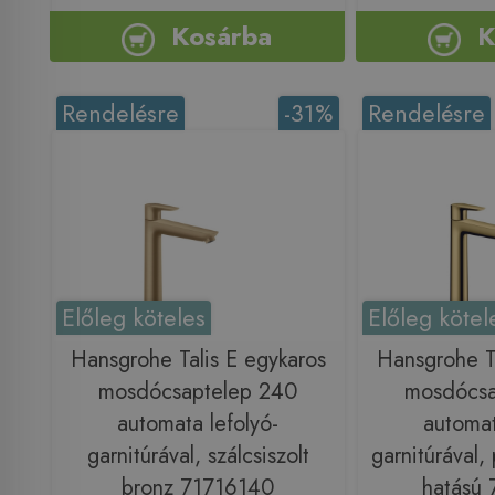
Kosárba
K
Rendelésre
-31%
Rendelésre
Előleg köteles
Előleg kötel
Hansgrohe Talis E egykaros
Hansgrohe Ta
mosdócsaptelep 240
mosdócsa
automata lefolyó-
automat
garnitúrával, szálcsiszolt
garnitúrával, 
bronz 71716140
hatású