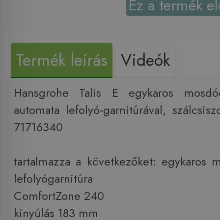
Ez a termék el
Termék leírás
Videók
Hansgrohe Talis E egykaros mosdó
automata lefolyó-garnitúrával, szálcsis
71716340
tartalmazza a következőket: egykaros 
lefolyógarnitúra
ComfortZone 240
kinyúlás 183 mm