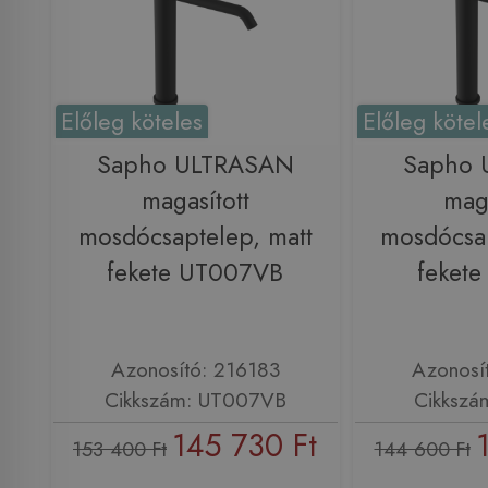
Előleg köteles
Előleg kötel
Sapho ULTRASAN
Sapho 
magasított
maga
mosdócsaptelep, matt
mosdócsap
fekete UT007VB
feket
Azonosító: 216183
Azonosí
Cikkszám: UT007VB
Cikkszá
145 730 Ft
153 400 Ft
144 600 Ft