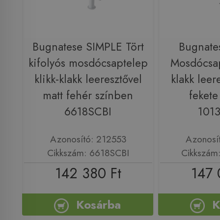
Bugnatese SIMPLE Tört
Bugnat
kifolyós mosdócsaptelep
Mosdócsap
klikk-klakk leeresztővel
klakk leer
matt fehér színben
fekete
6618SCBI
101
Azonosító: 212553
Azonosí
Cikkszám: 6618SCBI
Cikkszám
142 380 Ft
147 
Kosárba
K