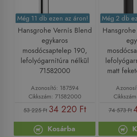
Még 11 db ezen az áron!
Még 2 db ez
Hansgrohe Vernis Blend
Hansgrohe 
egykaros
egy
mosdócsaptelep 190,
mosdócsa
lefolyógarnitúra nélkül
lefolyógar
71582000
matt feke
Azonosító: 187594
Azonosí
Cikkszám: 71582000
Cikkszám
34 220 Ft
53 225 Ft
74 573 Ft
Kosárba
K