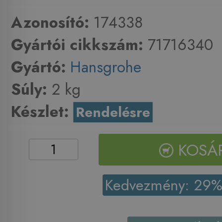
Azonosító:
174338
Gyártói cikkszám:
71716340
Gyártó:
Hansgrohe
Súly:
2 kg
Készlet:
Rendelésre
KOSÁ
Kedvezmény: 29