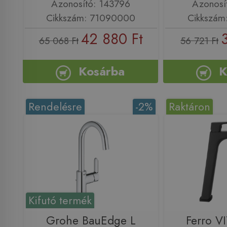
Azonosító: 143796
Azonosí
Cikkszám: 71090000
Cikkszám
42 880 Ft
65 068 Ft
56 721 Ft
Kosárba
K
Rendelésre
-2%
Raktáron
Kifutó termék
Grohe BauEdge L
Ferro V