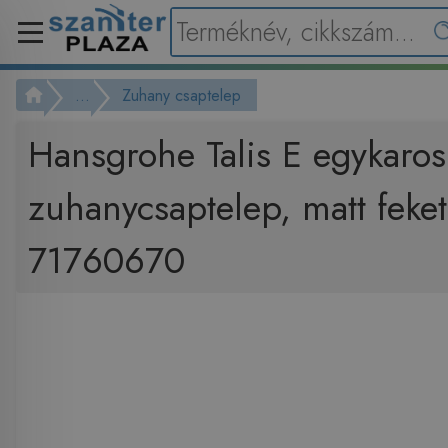
...
Zuhany csaptelep
Hansgrohe Talis E egykaros
zuhanycsaptelep, matt feke
71760670