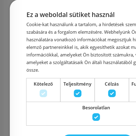
Cikkszám: 5884
Cikkszá
71 250 Ft
80 
Ez a weboldal sütiket használ
75 000 Ft
Cookie-kat használunk a tartalom, a hirdetések szem
szabására és a forgalom elemzésére. Webhelyünk Ön 
Kosárba
K
használatára vonatkozó információkat megosztjuk hi
elemző partnereinkkel is, akik egyesíthetik azokat m
információkkal, amelyeket Ön biztosított számukra,
Rendelésre
-8%
Rendelésre
amelyeket a szolgáltatásaik Ön általi használatából g
össze.
Kötelező
Teljesítmény
Célzás
F
Besorolatlan
Előleg kötel
Roca Cala zuhany
Bugnat
csaptelep, matt fehér
zuhanycsa