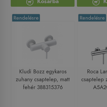
Kosárba
K
Rendelésre
Rendelésre
Kludi Bozz egykaros
Roca La
zuhany csaptelep, matt
csaptelep 
fehér 388315376
A5A2