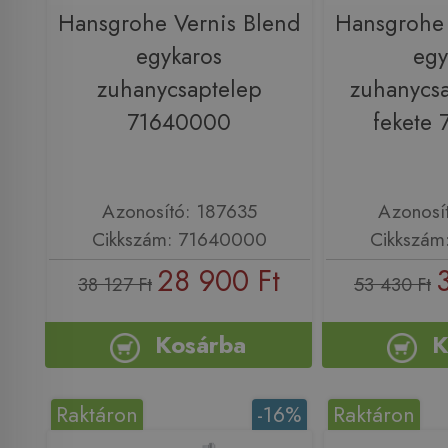
Hansgrohe Vernis Blend
Hansgrohe 
egykaros
egy
zuhanycsaptelep
zuhanycsa
71640000
fekete
Azonosító: 187635
Azonosí
Cikkszám: 71640000
Cikkszám
28 900 Ft
38 127 Ft
53 430 Ft
Kosárba
K
Raktáron
-16%
Raktáron