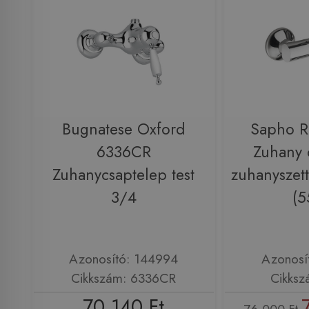
Bugnatese Oxford
Sapho 
6336CR
Zuhany 
Zuhanycsaptelep test
zuhanyszett
3/4
(5
Azonosító: 144994
Azonosí
Cikkszám: 6336CR
Cikksz
70 140 Ft