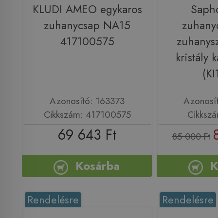
KLUDI AMEO egykaros
Saph
zuhanycsap NA15
zuhany
417100575
zuhanysz
kristály 
(KI
Azonosító: 163373
Azonosí
Cikkszám: 417100575
Cikkszá
69 643 Ft
85 000 Ft
Kosárba
K
Rendelésre
Rendelésre