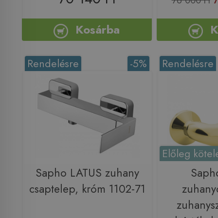
76 000 Ft
Kosárba
K
Rendelésre
-5%
Rendelésre
Előleg kötel
Sapho LATUS zuhany
Saph
csaptelep, króm 1102-71
zuhany
zuhanysz