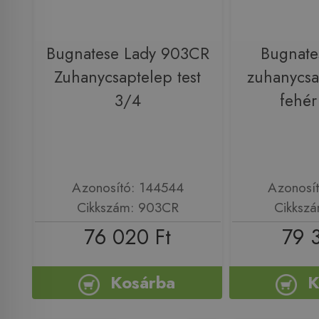
Bugnatese Lady 903CR
Bugnat
Zuhanycsaptelep test
zuhanycsa
3/4
fehér
Azonosító: 144544
Azonosí
Cikkszám: 903CR
Cikkszá
76 020 Ft
79 
Kosárba
K