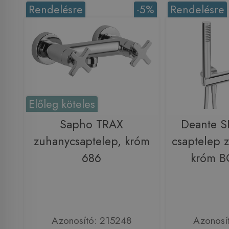
Rendelésre
-5%
Rendelésre
Előleg köteles
Sapho TRAX
Deante S
zuhanycsaptelep, króm
csaptelep z
686
króm 
Azonosító: 215248
Azonosí