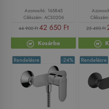
Azonosító: 165845
Azonosí
Cikkszám: ACS0206
Cikkszám
42 650 Ft
44 900 Ft
25 490 Ft
Kosárba
K
Rendelésre
-24%
Rendelésre