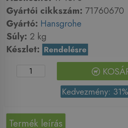
Gyártói cikkszám:
71760670
Gyártó:
Hansgrohe
Súly:
2 kg
Készlet:
Rendelésre
KOSÁ
Kedvezmény: 31
Termék leírás