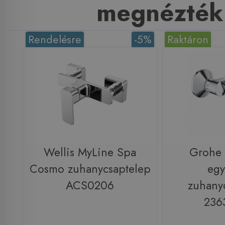
megnézték
Rendelésre
-5%
Raktáron
Wellis MyLine Spa
Grohe
Cosmo zuhanycsaptelep
egy
ACS0206
zuhany
236