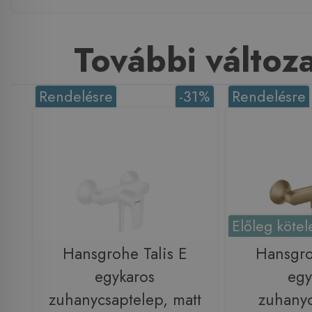
További változ
Rendelésre
-31%
Rendelésre
Előleg kötel
Hansgrohe Talis E
Hansgro
egykaros
egy
zuhanycsaptelep, matt
zuhanyc