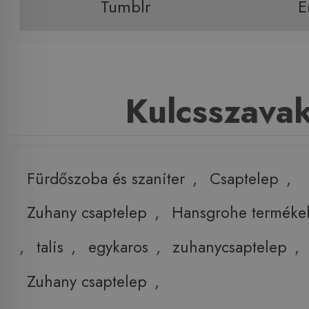
Tumblr
E
Kulcsszava
Fürdőszoba és szaniter
,
Csaptelep
,
Zuhany csaptelep
,
Hansgrohe terméke
,
talis
,
egykaros
,
zuhanycsaptelep
,
Zuhany csaptelep
,