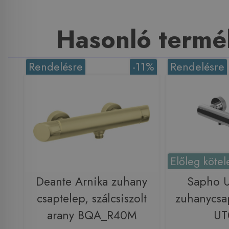
Hasonló termé
Rendelésre
-11%
Rendelésre
Előleg kötel
Deante Arnika zuhany
Sapho 
csaptelep, szálcsiszolt
zuhanycsa
arany BQA_R40M
UT