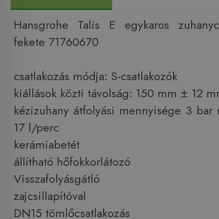
Hansgrohe Talis E egykaros zuhanyc
fekete 71760670
csatlakozás módja: S-csatlakozók
kiállások közti távolság: 150 mm ± 12 
kézizuhany átfolyási mennyisége 3 bar
17 l/perc
kerámiabetét
állítható hőfokkorlátozó
Visszafolyásgátló
zajcsillapítóval
DN15 tömlőcsatlakozás