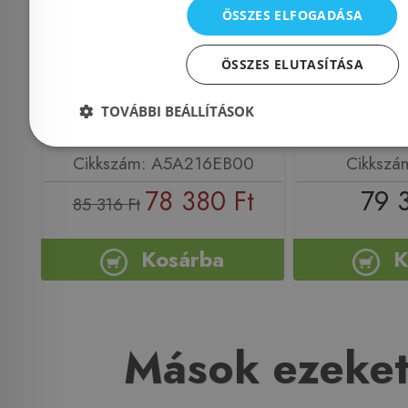
ÖSSZES ELFOGADÁSA
A5A216EB00
feket
ÖSSZES ELUTASÍTÁSA
TOVÁBBI BEÁLLÍTÁSOK
Azonosító: 208807
Azonosí
Cikkszám: A5A216EB00
Cikkszá
78 380 Ft
79 
85 316 Ft
Kosárba
K
Mások ezeket