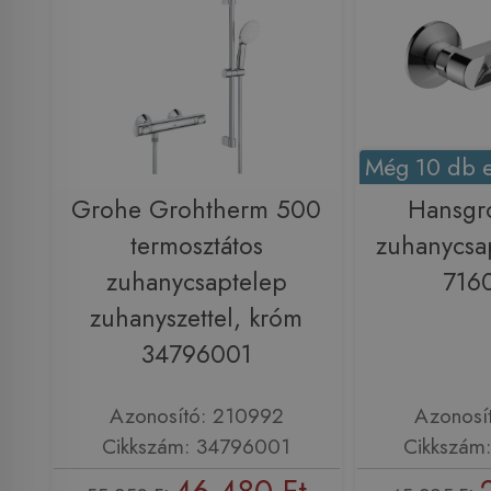
Még 10 db e
Grohe Grohtherm 500
Hansgr
termosztátos
zuhanycsa
zuhanycsaptelep
716
zuhanyszettel, króm
34796001
Azonosító: 210992
Azonosí
Cikkszám: 34796001
Cikkszám