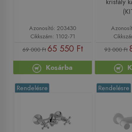
kristály k
(KI
Azonosító: 203430
Azonosí
Cikkszám: 1102-71
Cikkszá
65 550 Ft
69 000 Ft
93 000 Ft
Kosárba
K
Rendelésre
Rendelésre