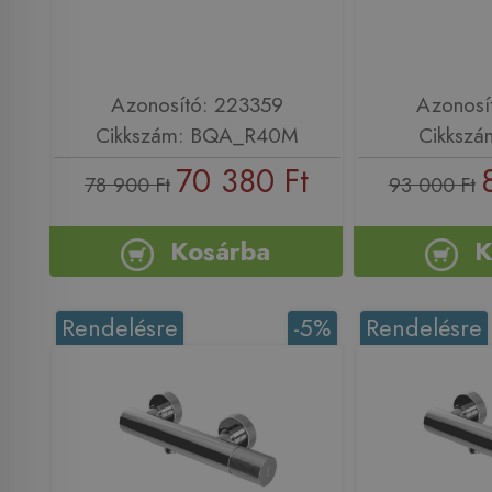
Azonosító: 223359
Azonosí
Cikkszám: BQA_R40M
Cikkszá
70 380 Ft
78 900 Ft
93 000 Ft
Kosárba
K
Rendelésre
-5%
Rendelésre