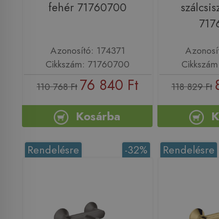
fehér 71760700
szálcsis
717
Azonosító: 174371
Azonosí
Cikkszám: 71760700
Cikkszám
76 840 Ft
110 768 Ft
118 829 Ft
Kosárba
K
Rendelésre
-32%
Rendelésre