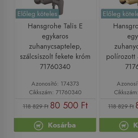
Előleg köteles
Előleg kötel
Hansgrohe Talis E
Hansgro
egykaros
egy
zuhanycsaptelep,
zuhanyc
szálcsiszolt fekete króm
polírozott
71760340
717
Azonosító: 174373
Azonosí
Cikkszám: 71760340
Cikkszám
80 500 Ft
118 829 Ft
118 829 Ft
Kosárba
K