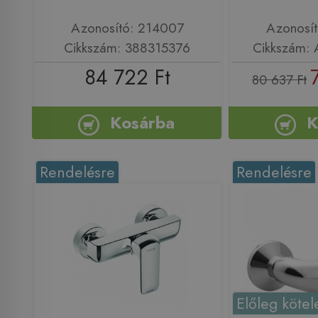
Azonosító: 214007
Azonosí
Cikkszám: 388315376
Cikkszám:
84 722 Ft
80 637 Ft
Kosárba
K
Rendelésre
Rendelésre
Előleg kötel