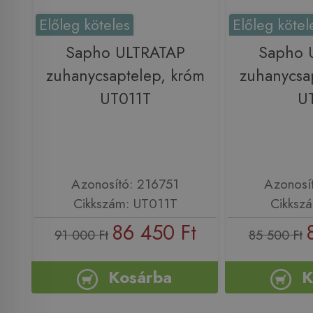
Előleg köteles
Előleg kötel
Sapho ULTRATAP
Sapho 
zuhanycsaptelep, króm
zuhanycsa
UT011T
U
Azonosító: 216751
Azonosí
Cikkszám: UT011T
Cikksz
86 450 Ft
91 000 Ft
85 500 Ft
Kosárba
K