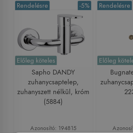
Rendelésre
-5%
Rendelésre
Előleg köteles
Előleg kötel
Sapho DANDY
Bugnat
zuhanycsaptelep,
zuhanycsap
zuhanyszett nélkül, króm
22
(5884)
Azonosító: 194815
Azonosí