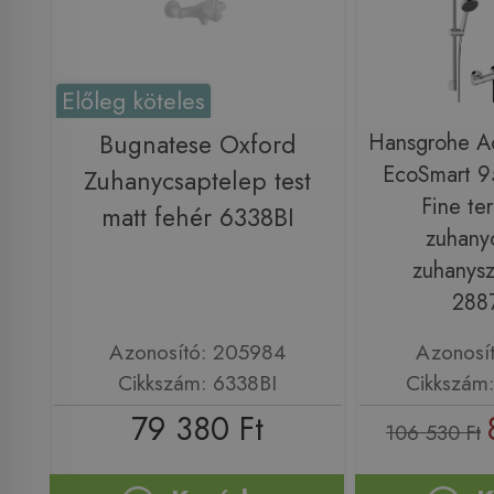
Előleg köteles
Bugnatese Oxford
Hansgrohe Ac
EcoSmart 95
Zuhanycsaptelep test
Fine te
matt fehér 6338BI
zuhany
zuhanysz
288
Azonosító: 205984
Azonosí
Cikkszám: 6338BI
Cikkszám
79 380 Ft
106 530 Ft