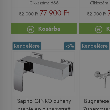
Cikkszám: 686
Cikkszám
77 900 Ft
82 000 Ft
82 900 Ft
Kosárba
K
Rendelésre
-5%
Rendelésre
Sapho GINKO zuhany
Bugnatese
csaptelep zuhanyszett
Zuhanycsap