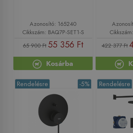
Azonosító: 165240
Azonosí
Cikkszám: BAQ7P-SET1-S
Cikkszám
55 356 Ft
65 900 Ft
422 377 Ft
Kosárba
K
Rendelésre
-5%
Rendelésre