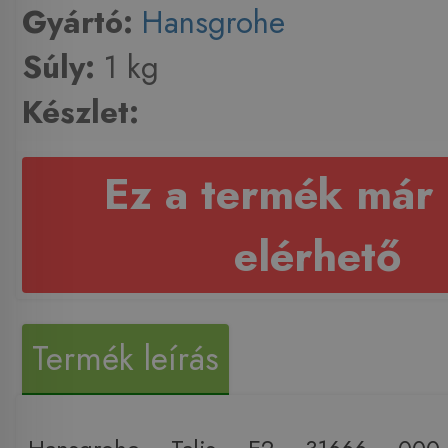
Gyártó:
Hansgrohe
Súly:
1 kg
Készlet:
Ez a termék már
elérhető
Termék leírás