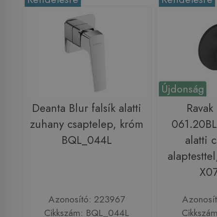
Újdonság
Deanta Blur falsík alatti
Ravak
zuhany csaptelep, króm
061.20BL
BQL_044L
alatti 
alaptesttel
X0
Azonosító: 223967
Azonosí
Cikkszám: BQL_044L
Cikkszá