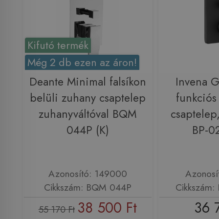
Kifutó termék
Még 2 db ezen az áron!
Deante Minimal falsíkon
Invena G
belüli zuhany csaptelep
funkciós f
zuhanyváltóval BQM
csaptelep,
044P (K)
BP-0
Azonosító: 149000
Azonosí
Cikkszám: BQM 044P
Cikkszám:
38 500 Ft
36 
55 170 Ft