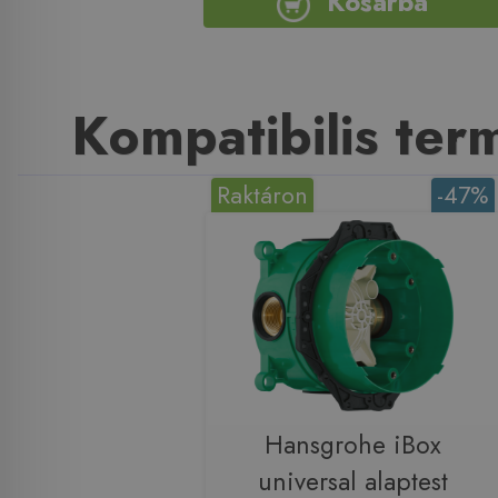
Kosárba
Kompatibilis te
Raktáron
-47%
Hansgrohe iBox
universal alaptest