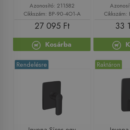
Azonosító: 211582
Azonosí
Cikkszám: BP-90-4O1-A
Cikkszám:
27 095 Ft
33 
Kosárba
K
Rendelésre
Raktáron
Invena Siros egy
Invena 