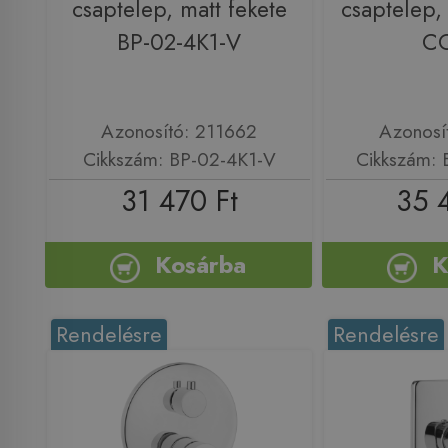
csaptelep, matt fekete
csaptelep,
BP-02-4K1-V
C
Azonosító: 211662
Azonosí
Cikkszám: BP-02-4K1-V
Cikkszám:
31 470 Ft
35 
Kosárba
K
Rendelésre
Rendelésre