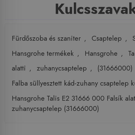
Kulcsszava
Fürdőszoba és szaniter
,
Csaptelep
,
Hansgrohe termékek
,
Hansgrohe
,
Ta
alatti
,
zuhanycsaptelep
,
(31666000)
Falba süllyesztett kád-zuhany csaptelep k
Hansgrohe Talis E2 31666 000 Falsík alat
zuhanycsaptelep (31666000)