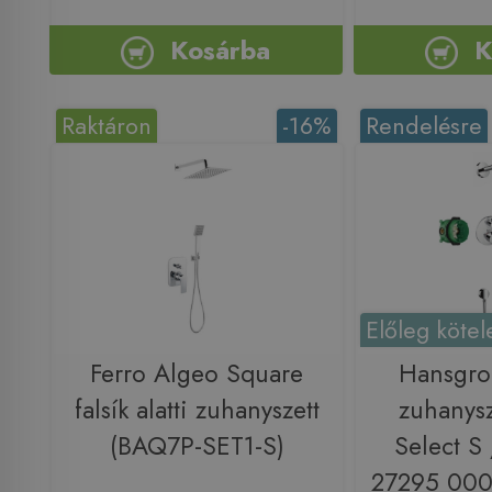
Kosárba
K
Raktáron
-16%
Rendelésre
Előleg kötel
Ferro Algeo Square
Hansgro
falsík alatti zuhanyszett
zuhanys
(BAQ7P-SET1-S)
Select S 
27295 000