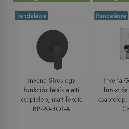
Rendelésre
Rendelésre
Invena Siros egy
Invena G
funkciós falsík alatti
funkciós f
csaptelep, matt fekete
csaptelep,
BP-90-4O1-A
C