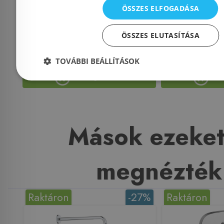
Azonosító: 210841
Azonosí
ÖSSZES ELFOGADÁSA
Cikkszám: 29044000
Cikkszám:
ÖSSZES ELUTASÍTÁSA
28 904 Ft
32 
TOVÁBBI BEÁLLÍTÁSOK
Kosárba
K
Mások ezeket
megnézték
Raktáron
-27%
Raktáron