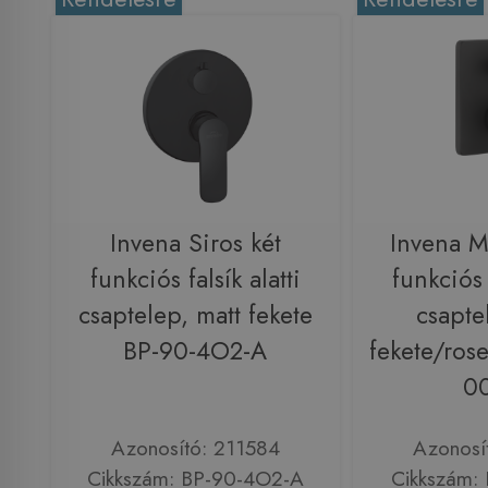
Invena Siros két
Invena M
funkciós falsík alatti
funkciós f
csaptelep, matt fekete
csapte
BP-90-4O2-A
fekete/ros
0
Azonosító: 211584
Azonosí
Cikkszám: BP-90-4O2-A
Cikkszám: