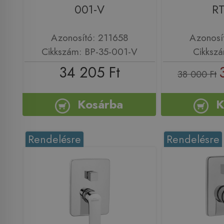
001-V
R
Azonosító: 211658
Azonosí
Cikkszám: BP-35-001-V
Cikksz
34 205 Ft
38 000 Ft
Kosárba
K
Rendelésre
Rendelésre