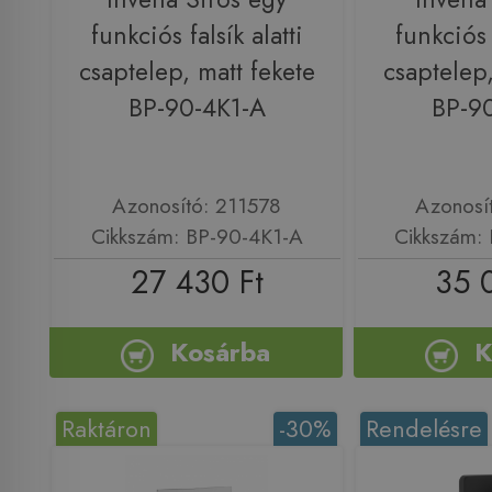
funkciós falsík alatti
funkciós f
csaptelep, matt fekete
csaptelep,
BP-90-4K1-A
BP-9
Azonosító: 211578
Azonosí
Cikkszám: BP-90-4K1-A
Cikkszám:
27 430 Ft
35 
Kosárba
K
Raktáron
-30%
Rendelésre