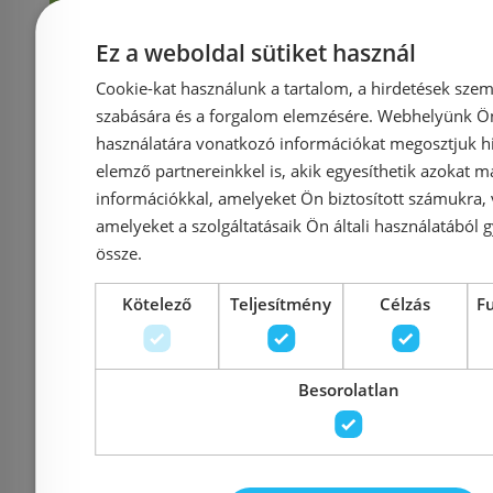
Ez a weboldal sütiket használ
Rendelésre
Rendelésre
Cookie-kat használunk a tartalom, a hirdetések szem
szabására és a forgalom elemzésére. Webhelyünk Ön 
használatára vonatkozó információkat megosztjuk hi
elemző partnereinkkel is, akik egyesíthetik azokat m
információkkal, amelyeket Ön biztosított számukra,
amelyeket a szolgáltatásaik Ön általi használatából g
össze.
Grohe BauCurve
Invena 
Kötelező
Teljesítmény
Célzás
F
egykaros falba épített
funkciós f
zuhanycsaptelep, króm
csaptelep,
Besorolatlan
29044000
BP-8