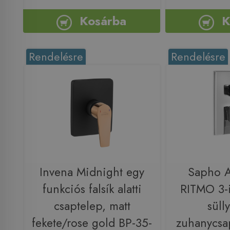
Kosárba
K
Rendelésre
Rendelésre
Invena Midnight egy
Sapho 
funkciós falsík alatti
RITMO 3-i
csaptelep, matt
sülly
fekete/rose gold BP-35-
zuhanycsa