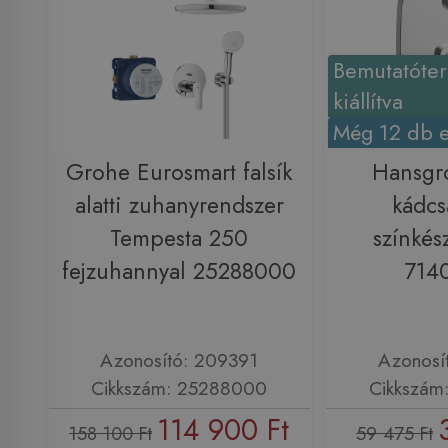
Bemutatóte
kiállítva
Még 12 db e
Grohe Eurosmart falsík
Hansgr
alatti zuhanyrendszer
kádcs
Tempesta 250
színkés
fejzuhannyal 25288000
714
Azonosító: 209391
Azonosí
Cikkszám: 25288000
Cikkszám
114 900 Ft
158 100 Ft
59 475 Ft