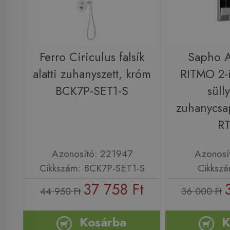
Ferro Ciriculus falsík
Sapho 
alatti zuhanyszett, króm
RITMO 2-i
BCK7P-SET1-S
sülly
zuhanycsa
R
Azonosító: 221947
Azonosí
Cikkszám: BCK7P-SET1-S
Cikksz
37 758 Ft
44 950 Ft
36 000 Ft
Kosárba
K