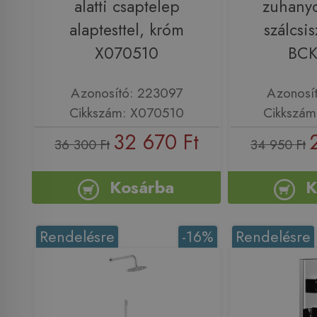
alatti csaptelep
zuhanyc
alaptesttel, króm
szálcsis
X070510
BC
Azonosító: 223097
Azonosí
Cikkszám: X070510
Cikkszá
32 670 Ft
36 300 Ft
34 950 Ft
Kosárba
K
Rendelésre
-16%
Rendelésre