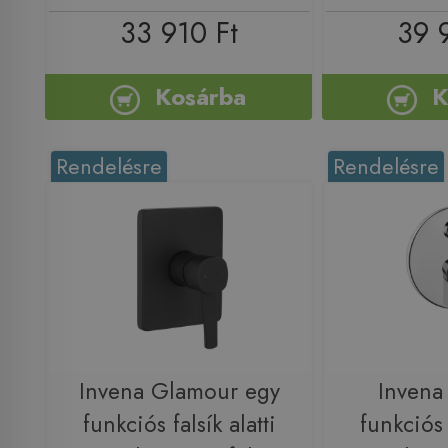
33 910 Ft
39 
Kosárba
K
Rendelésre
Rendelésre
Invena Glamour egy
Invena 
funkciós falsík alatti
funkciós f