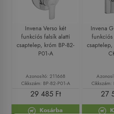
Invena Verso két
Invena G
funkciós falsík alatti
funkciós f
csaptelep, króm BP-82-
csaptelep,
P01-A
C
Azonosító: 211668
Azonosí
Cikkszám: BP-82-P01-A
Cikkszám:
29 485 Ft
27 
Kosárba
K