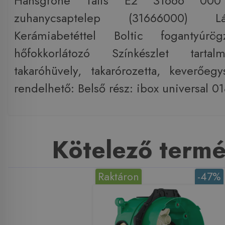
Hansgrohe Talis E2 31666 000 F
zuhanycsaptelep (31666000) Lá
Kerámiabetéttel Boltic fogantyúrögz
hőfokkorlátozó Színkészlet tartal
takaróhüvely, takarórozetta, keverőe
rendelhető: Belső rész: ibox universal 
Kötelező term
Raktáron
-47%