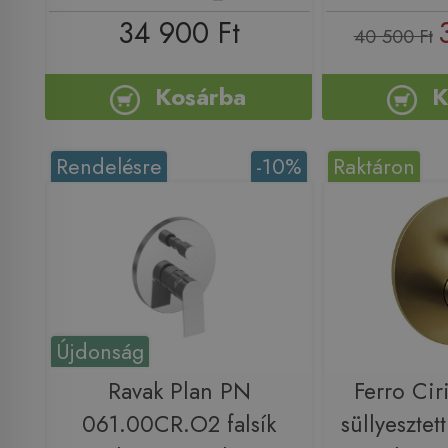
34 900 Ft
40 500 Ft
Kosárba
K
Rendelésre
-10%
Raktáron
Újdonság
Ravak Plan PN
Ferro Cir
061.00CR.O2 falsík
süllyesztet