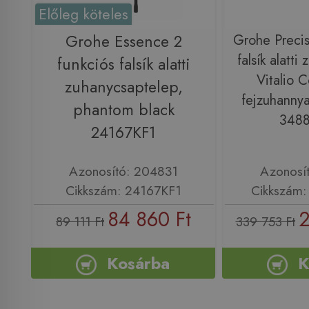
Előleg köteles
Grohe Essence 2
Grohe Precis
falsík alatti
funkciós falsík alatti
Vitalio 
zuhanycsaptelep,
fejzuhannya
phantom black
348
24167KF1
Azonosító: 204831
Azonosí
Cikkszám: 24167KF1
Cikkszám
84 860 Ft
2
89 111 Ft
339 753 Ft
Kosárba
K