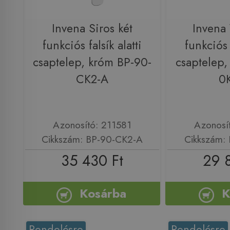
Invena Siros két
Invena 
funkciós falsík alatti
funkciós f
csaptelep, króm BP-90-
csaptelep,
CK2-A
0
Azonosító: 211581
Azonosí
Cikkszám: BP-90-CK2-A
Cikkszám:
35 430 Ft
29 
Kosárba
K
Rendelésre
Rendelésre