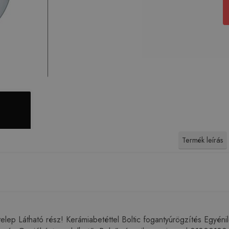
Termék leírás
elep Látható rész! Kerámiabetéttel Boltic fogantyúrögzítés Egyénil