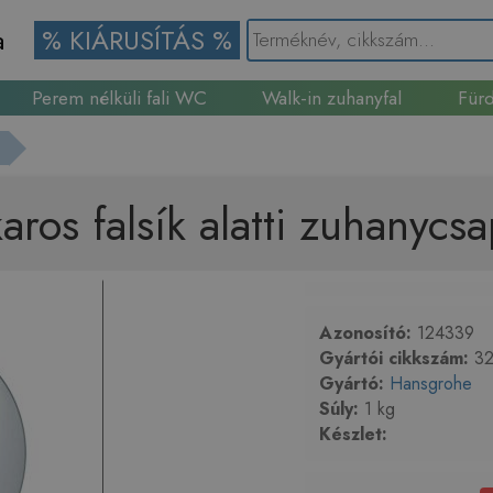
a
% KIÁRUSÍTÁS %
Perem nélküli fali WC
Walk-in zuhanyfal
Fürd
Gránit mosogató
aros falsík alatti zuhanyc
Azonosító:
124339
Gyártói cikkszám:
32
Gyártó:
Hansgrohe
Súly:
1 kg
Készlet: