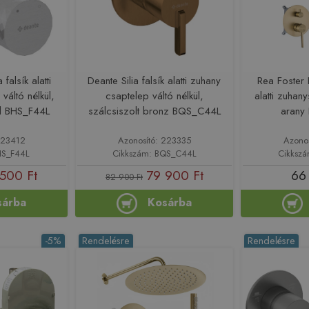
falsík alatti
Deante Silia falsík alatti zuhany
Rea Foster 
váltó nélkül,
csaptelep váltó nélkül,
alatti zuhany
él BHS_F44L
szálcsiszolt bronz BQS_C44L
arany
223412
Azonosító: 223335
Azono
HS_F44L
Cikkszám: BQS_C44L
Cikkszá
500 Ft
79 900 Ft
66
82 900 Ft
sárba
Kosárba
-5%
Rendelésre
Rendelésre