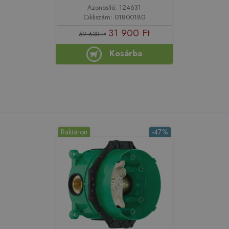
Azonosító: 124631
Cikkszám: 01800180
31 900 Ft
59 630 Ft
Kosárba
Raktáron
-47%