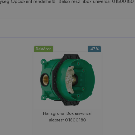
egység Opcióként rendelhető: Belső rész: ibox universal 01800180
Raktáron
-47%
Hansgrohe iBox universal
alaptest 01800180