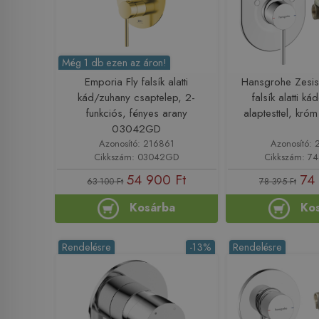
Még 1 db ezen az áron!
Emporia Fly falsík alatti
Hansgrohe Zesis
kád/zuhany csaptelep, 2-
falsík alatti k
funkciós, fényes arany
alaptesttel, kr
03042GD
Azonosító: 216861
Azonosító: 
Cikkszám: 03042GD
Cikkszám: 7
54 900 Ft
74 
63 100 Ft
78 395 Ft
Kosárba
Ko
Rendelésre
-13%
Rendelésre