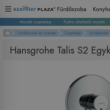
Fürdőszoba
Konyh
Mosdó csaptelep
Pultra ültethető mosdó
Fürdőszoba és szaniter
Csaptelep
Színkészlet
Hansgrohe Talis S2 Egyk