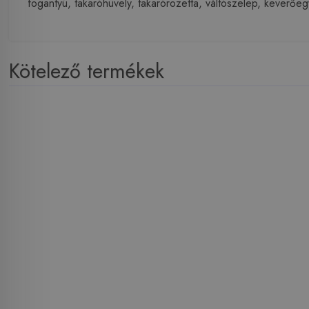
fogantyú, takaróhüvely, takarórozetta, váltószelep, keverő
Kötelező termékek