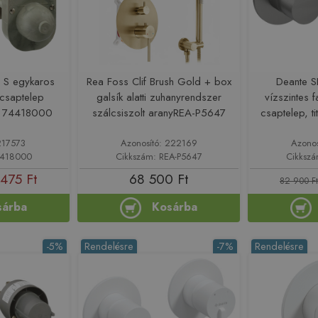
 S egykaros
Rea Foss Clif Brush Gold + box
Deante SI
ádcsaptelep
galsík alatti zuhanyrendszer
vízszintes f
óm 74418000
szálcsiszolt aranyREA-P5647
csaptelep, 
217573
Azonosító: 222169
Azono
4418000
Cikkszám: REA-P5647
Cikksz
475 Ft
68 500 Ft
82 900 Ft
sárba
Kosárba
-5%
Rendelésre
-7%
Rendelésre