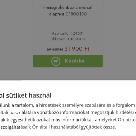
Hansgrohe iBox universal
alaptest 01800180
Azonosító: 124631
Cikkszám: 01800180
31 900 Ft
59 630 Ft
Kosárba
l sütiket használ
lunk a tartalom, a hirdetések személyre szabására és a forgalom
-5%
Rendelésre
-6%
Rendelésre
tali használatára vonatkozó információkat megosztjuk hirdetési
, akik egyesíthetik azokat más információkkal, amelyeket Ön bizto
szolgáltatásaik Ön általi használatából gyűjtöttek össze.