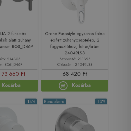
LIA 2 funkciós
Grohe Eurostyle egykaros falba
alsík alatti zuhany
épített zuhanycsaptelep, 2
titanium BQS_D46P
fogyasztóhoz, fehér/króm
24049LS3
sító: 214805
Azonosító: 213895
ám: BQS_D46P
Cikkszám: 24049LS3
73 660 Ft
68 420 Ft
Kosárba
Kosárba
-13%
Rendelésre
-13%