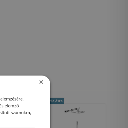
×
 elemzésére.
-15%
Rendelésre
 és elemző
sított számukra,