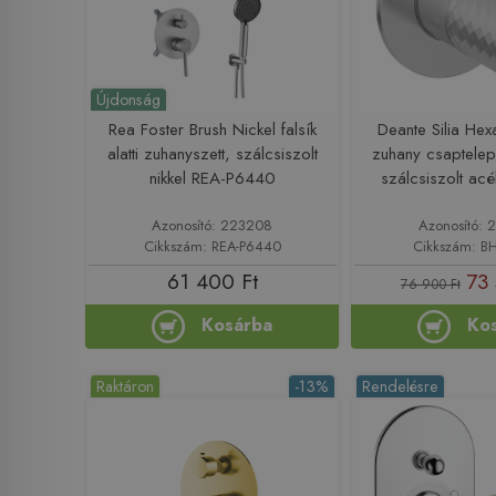
Újdonság
Rea Foster Brush Nickel falsík
Deante Silia Hexa 
alatti zuhanyszett, szálcsiszolt
zuhany csaptelep 
nikkel REA-P6440
szálcsiszolt ac
Azonosító: 223208
Azonosító: 
Cikkszám: REA-P6440
Cikkszám: B
61 400 Ft
73 
76 900 Ft
Kosárba
Ko
Raktáron
-13%
Rendelésre