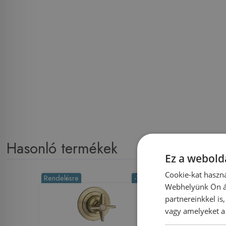
Hasonló termékek
Ez a webolda
Cookie-kat haszná
Rendelésre
-10%
Rendelésre
Webhelyünk Ön ál
partnereinkkel is
vagy amelyeket a 