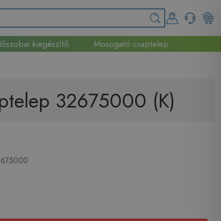
őszobai kiegészítő
Mosogató csaptelep
saptelep 32675000 (K)
675000