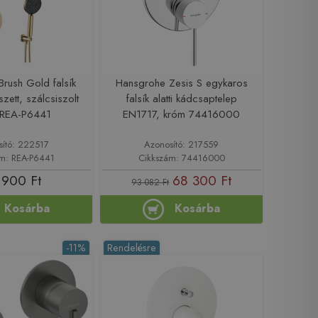
Brush Gold falsík
Hansgrohe Zesis S egykaros
szett, szálcsiszolt
falsík alatti kádcsaptelep
 REA-P6441
EN1717, króm 74416000
sító: 222517
Azonosító: 217559
m: REA-P6441
Cikkszám: 74416000
 900 Ft
68 300 Ft
93 082 Ft
Kosárba
Kosárba
-11%
Rendelésre