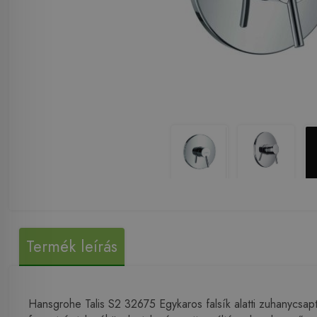
Termék leírás
Hansgrohe Talis S2 32675 Egykaros falsík alatti zuhanycsapt