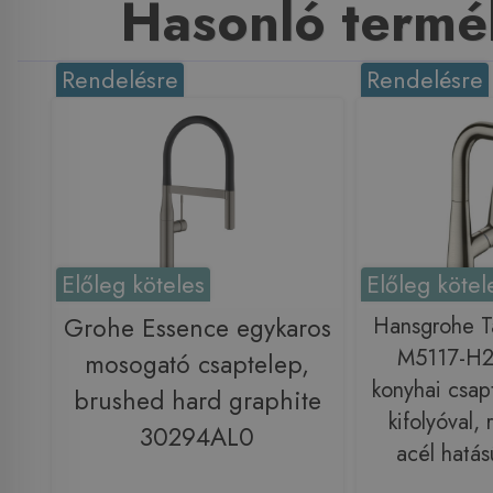
Hasonló termé
Rendelésre
Rendelésre
Előleg köteles
Előleg kötel
Grohe Essence egykaros
Hansgrohe Ta
M5117-H2
mosogató csaptelep,
konyhai csap
brushed hard graphite
kifolyóval,
30294AL0
acél hatá