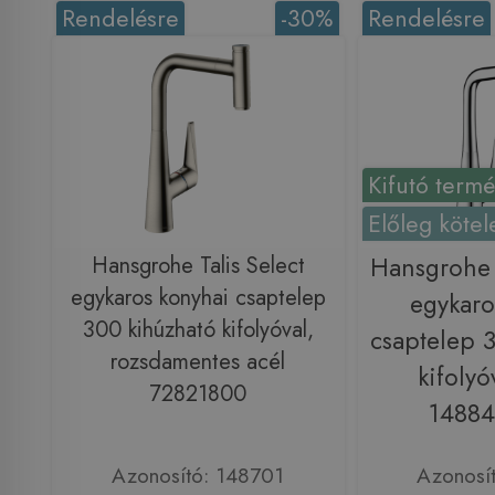
Rendelésre
-30%
Rendelésre
Kifutó term
Előleg kötel
Hansgrohe Talis Select
Hansgrohe 
egykaros konyhai csaptelep
egykaro
300 kihúzható kifolyóval,
csaptelep 
rozsdamentes acél
kifolyó
72821800
14884
Azonosító: 148701
Azonosí