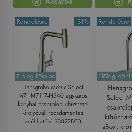
Kosárba
K
Rendelésre
-31%
Rendelésre
Előleg köteles
Előleg kötel
Hansgrohe Metris Select
Hansgr
M71 M7117-H240 egykaros
Select M
konyhai csaptelep kihúzható
csaptele
kifolyóval, rozsdamentes
kihúzható
acél hatású 73822800
sBox, kr