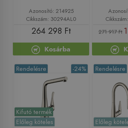
Azonosító: 214925
Azonosí
Cikkszám: 30294AL0
Cikkszám
264 298 Ft
1
271 917 Ft
Kosárba
K
Rendelésre
-24%
Rendelésre
Kifutó termék
Előleg köteles
Előleg kötel