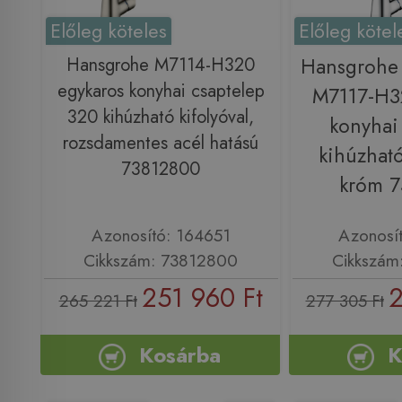
Előleg köteles
Előleg kötel
Hansgrohe M7114-H320
Hansgrohe 
egykaros konyhai csaptelep
M7117-H3
320 kihúzható kifolyóval,
konyhai
rozsdamentes acél hatású
kihúzható
73812800
króm 
Azonosító: 164651
Azonosí
Cikkszám: 73812800
Cikkszám
251 960 Ft
2
265 221 Ft
277 305 Ft
Kosárba
K