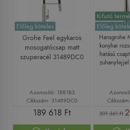
Kifutó term
Előleg köteles
Előleg kötel
Grohe Feel egykaros
Hansgrohe M
konyhai roz
mosogatócsap matt
hatású csapt
szuperacél 31489DC0
zuhanyfejje
Azonosító: 188183
Azonosí
Cikkszám: 31489DC0
Cikkszám
189 618 Ft
2
301 361 Ft