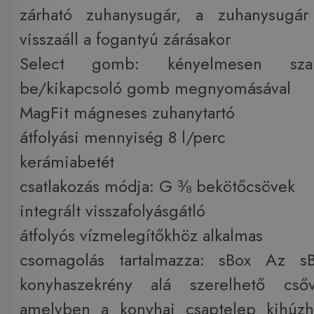
zárható zuhanysugár, a zuhanysugár
visszaáll a fogantyú zárásakor
Select gomb: kényelmesen szab
be/kikapcsoló gomb megnyomásával
MagFit mágneses zuhanytartó
átfolyási mennyiség 8 l/perc
kerámiabetét
csatlakozás módja: G ⅜ bekötőcsövek
integrált visszafolyásgátló
átfolyós vízmelegítőkhöz alkalmas
csomagolás tartalmazza: sBox Az s
konyhaszekrény alá szerelhető cső
amelyben a konyhai csaptelep kihúz