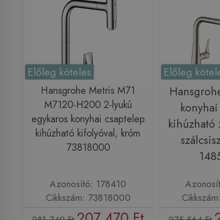
Előleg köteles
Előleg kötel
Hansgrohe Metris M71
Hansgrohe
M7120-H200 2-lyukú
konyhai
egykaros konyhai csaptelep
kihúzható 
kihúzható kifolyóval, króm
szálcsisz
73818000
148
Azonosító: 178410
Azonosí
Cikkszám: 73818000
Cikkszám
207 470 Ft
281 749 Ft
275 564 Ft