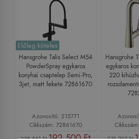
Előleg köteles
Hansgrohe Talis Select M54
Hansgrohe Ta
PowderSpray egykaros
egykaros kon
konyhai csaptelep Semi-Pro,
220 kihúzha
3jet, matt fekete 72861670
rozsdamente
728
Azonosító: 215771
Azonosí
Cikkszám: 72861670
Cikkszám
192 500 Ft
1
238 561 Ft
271 797 Ft