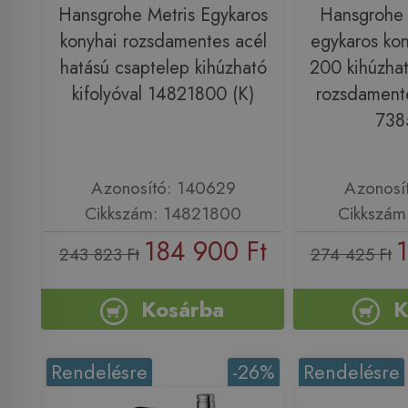
Hansgrohe Metris Egykaros
Hansgrohe
konyhai rozsdamentes acél
egykaros kon
hatású csaptelep kihúzható
200 kihúzhat
kifolyóval 14821800 (K)
rozsdamente
738
Azonosító: 140629
Azonosí
Cikkszám: 14821800
Cikkszám
184 900 Ft
243 823 Ft
274 425 Ft
Kosárba
K
Rendelésre
-26%
Rendelésre