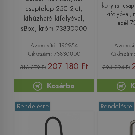
konyhai csap
csaptelep 250 2jet,
kifolyóval,
kihúzható kifolyóval,
acél 
sBox, króm 73830000
Azonosító: 192954
Azonosí
Cikkszám: 73830000
Cikkszám
207 180 Ft
316 379 Ft
294 294 Ft
Kosárba
K
Rendelésre
Rendelésre