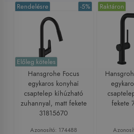
Rendelésre
-5%
Raktáron
Előleg köteles
Hansgrohe Focus
Hansgroh
egykaros konyhai
egykaro
csaptelep kihúzható
csaptele
zuhannyal, matt fekete
fekete
31815670
Azonosító: 174488
Azonosí