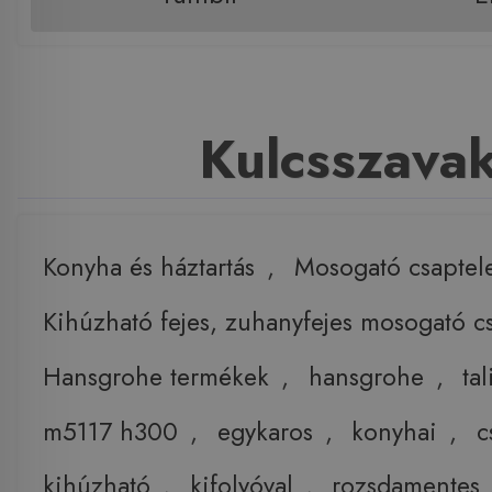
Kulcsszava
Konyha és háztartás
,
Mosogató csaptel
Kihúzható fejes, zuhanyfejes mosogató c
Hansgrohe termékek
,
hansgrohe
,
tal
m5117 h300
,
egykaros
,
konyhai
,
c
kihúzható
,
kifolyóval
,
rozsdamentes