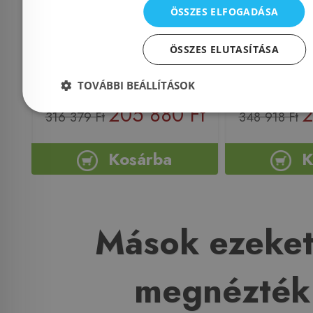
kihúzható fejjel, 3jet
acél 
ÖSSZES ELFOGADÁSA
króm 73837000
ÖSSZES ELUTASÍTÁSA
Azonosító: 189456
Azonosí
Cikkszám: 73837000
Cikkszám
TOVÁBBI BEÁLLÍTÁSOK
205 880 Ft
2
316 379 Ft
348 918 Ft
Kosárba
K
Mások ezeket
megnézték