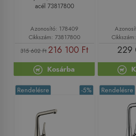
acél 73817800
Azonosító: 178409
Azonosí
Cikkszám: 73817800
Cikkszám
216 100 Ft
229 
315 602 Ft
Kosárba
K
Rendelésre
-5%
Rendelésre