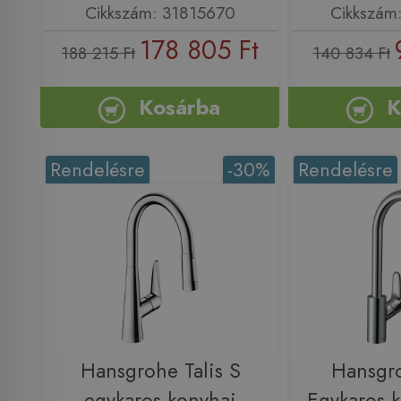
Cikkszám: 31815670
Cikkszám
178 805 Ft
188 215 Ft
140 834 Ft
Kosárba
K
Rendelésre
-30%
Rendelésre
Hansgrohe Talis S
Hansgr
egykaros konyhai
Egykaros 