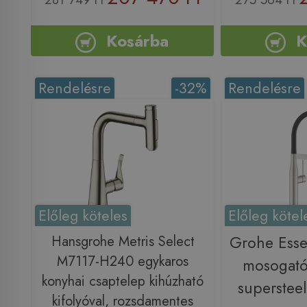
Kosárba
K
Rendelésre
-32%
Rendelésre
Előleg köteles
Előleg kötel
Hansgrohe Metris Select
Grohe Esse
M7117-H240 egykaros
mosogató
konyhai csaptelep kihúzható
superste
kifolyóval, rozsdamentes