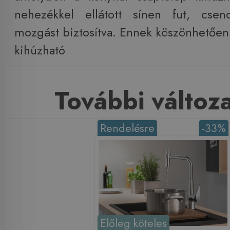
nehezékkel ellátott sínen fut, cse
mozgást biztosítva. Ennek köszönhetően
kihúzható
További változ
Rendelésre
-33%
Előleg köteles