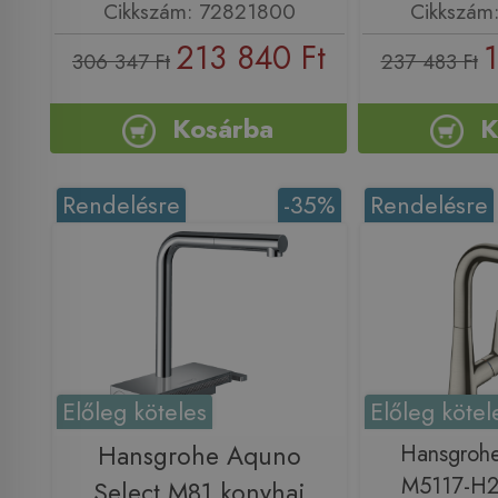
Cikkszám: 72821800
Cikkszám
213 840 Ft
1
306 347 Ft
237 483 Ft
Kosárba
K
Rendelésre
-35%
Rendelésre
Előleg köteles
Előleg kötel
Hansgrohe Aquno
Hansgrohe 
M5117-H2
Select M81 konyhai