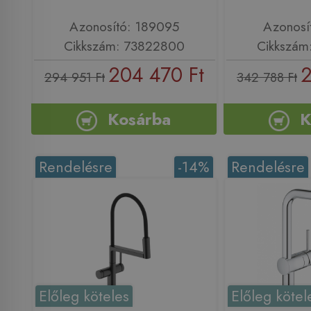
Azonosító: 189095
Azonosí
Cikkszám: 73822800
Cikkszám
204 470 Ft
2
294 951 Ft
342 788 Ft
Kosárba
K
Rendelésre
-14%
Rendelésre
Előleg köteles
Előleg kötel