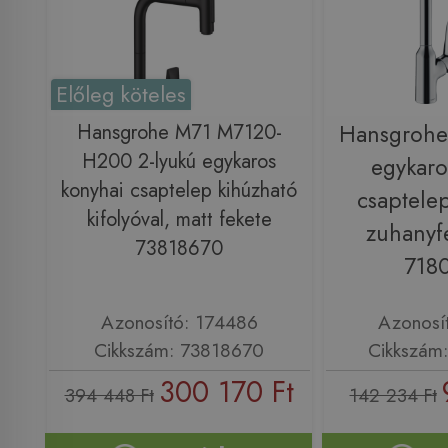
Előleg köteles
Hansgrohe M71 M7120-
Hansgroh
H200 2-lyukú egykaros
egykaro
konyhai csaptelep kihúzható
csaptele
kifolyóval, matt fekete
zuhanyfe
73818670
718
Azonosító: 174486
Azonosí
Cikkszám: 73818670
Cikkszám
300 170 Ft
394 448 Ft
142 234 Ft