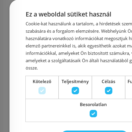
Ez a weboldal sütiket használ
Kosárba
K
Cookie-kat használunk a tartalom, a hirdetések szem
szabására és a forgalom elemzésére. Webhelyünk Ön 
Rendelésre
-35%
Rendelésre
használatára vonatkozó információkat megosztjuk hi
elemző partnereinkkel is, akik egyesíthetik azokat m
információkkal, amelyeket Ön biztosított számukra,
amelyeket a szolgáltatásaik Ön általi használatából g
össze.
Kötelező
Teljesítmény
Célzás
F
Előleg köteles
Előleg kötel
Hansgrohe Aquno
Hansgrohe 
Besorolatlan
M7117-H3
Select M81 egykaros
konyhai csap
konyhai csaptelep 170,
kifolyóval,