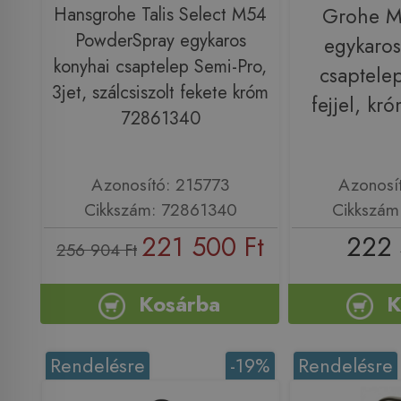
Hansgrohe Talis Select M54
Grohe M
PowderSpray egykaros
egykaro
konyhai csaptelep Semi-Pro,
csaptele
3jet, szálcsiszolt fekete króm
fejjel, k
72861340
Azonosító: 215773
Azonosí
Cikkszám: 72861340
Cikkszám
221 500 Ft
222 
256 904 Ft
Kosárba
K
Rendelésre
-19%
Rendelésre