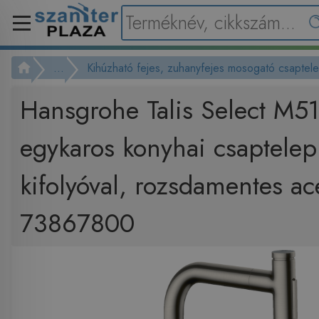
...
Kihúzható fejes, zuhanyfejes mosogató csaptel
Hansgrohe Talis Select M5
egykaros konyhai csaptelep
kifolyóval, rozsdamentes ac
73867800