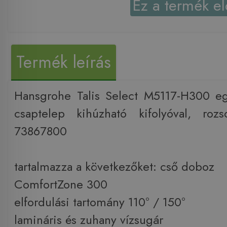
Ez a termék el
Termék leírás
Hansgrohe Talis Select M5117-H300 eg
csaptelep kihúzható kifolyóval, roz
73867800
tartalmazza a következőket: cső doboz
ComfortZone 300
elfordulási tartomány 110° / 150°
lamináris és zuhany vízsugár