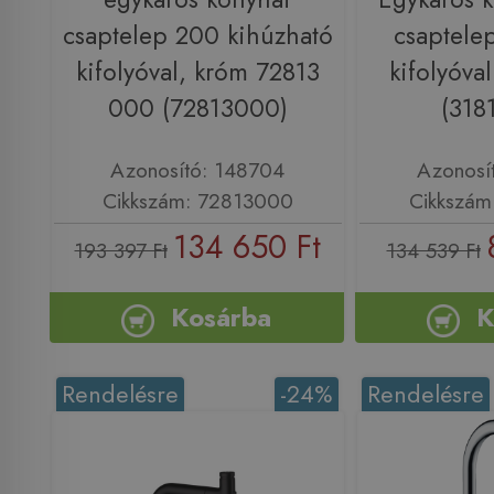
csaptelep 200 kihúzható
csaptele
kifolyóval, króm 72813
kifolyóva
000 (72813000)
(318
Azonosító: 148704
Azonosí
Cikkszám: 72813000
Cikkszám
134 650 Ft
193 397 Ft
134 539 Ft
Kosárba
K
Rendelésre
-24%
Rendelésre