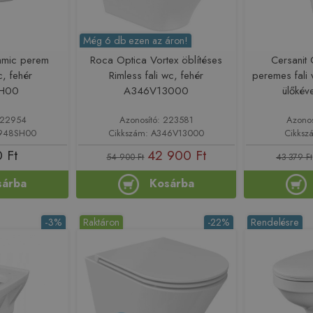
Még 6 db ezen az áron!
amic perem
Roca Optica Vortex öblítéses
Cersanit 
wc, fehér
Rimless fali wc, fehér
peremes fali
SH00
A346V13000
ülőkév
 222954
Azonosító: 223581
Azono
2948SH00
Cikkszám: A346V13000
Cikksz
 Ft
42 900 Ft
54 900 Ft
43 379 Ft
sárba
Kosárba
-3%
Raktáron
-22%
Rendelésre