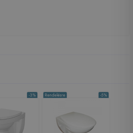
-3%
Rendelésre
-5%