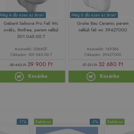
Még 4 db ezen az áron!
Még 6 db ezen az áron!
Geberit Selnova Pro Fali Wc
Grohe Bau Ceramic perem
ovális, Rimfree, perem nélkül
nélküli fali wc 39427000
501.045.00.7
Azonosító: 206607
Azonosító: 169386
Cikkszám: 501.045.00.7
Cikkszám: 39427000
39 900 Ft
32 680 Ft
58 442 Ft
37 311 Ft
Kosárba
Kosárba
-11%
Raktáron
-5%
Raktáron