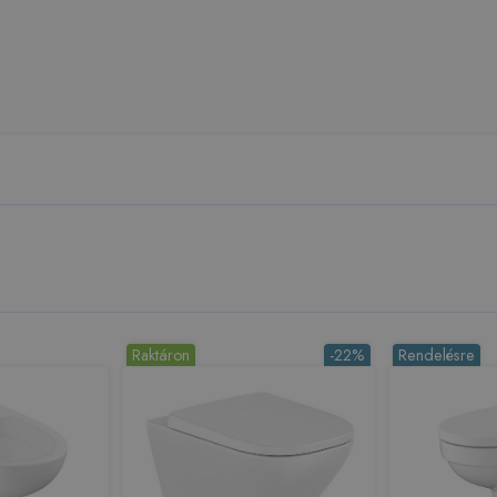
Raktáron
-22%
Rendelésre