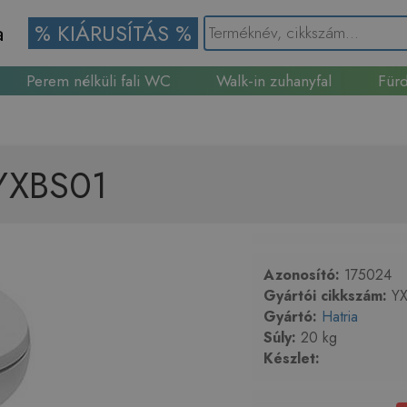
a
% KIÁRUSÍTÁS %
Perem nélküli fali WC
Walk-in zuhanyfal
Fürd
Gránit mosogató
 YXBS01
Azonosító:
175024
Gyártói cikkszám:
YX
Gyártó:
Hatria
Súly:
20 kg
Készlet: