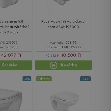
Cersania nyitott
Roca Adele fali wc ülőkével
 wc lassú záródású
szett A34H195000
el S701-557
sító: 203056
Azonosító: 208193
ám: S701-557
Cikkszám: A34H195000
42 077 Ft
40 500 Ft
42 632 Ft
Kosárba
Kosárba
-3%
Raktáron
-24%