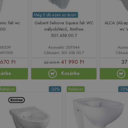
Még 5 db ezen az áron!
mic fali wc
Geberit Selnova Square fali WC
ALCA (Alcapl
000
mélyöblítésű, Rimfree
wc 
501.458.00.7
168209
Azonosító: 207044
Azono
9491000
Cikkszám: 501.458.00.7
Cikksz
670 Ft
41 990 Ft
37
62 610 Ft
sárba
Kosárba
Raktáron
-32%
Raktáron
-12