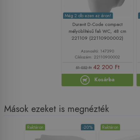
Még 2 db ezen az áron!
Duravit D-Code compact
mélyöblítésű fali WC, 48 cm
221109 (22110900002)
Azonosító: 147390
Cikkszám: 22110900002
42 200 Ft
51 032 Ft
Kosárba
Mások ezeket is megnézték
Raktáron
-20%
Raktáron