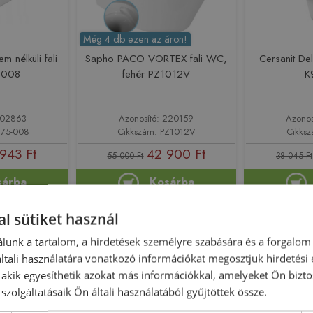
Még 4 db ezen az áron!
m nélküli fali
Sapho PACO VORTEX fali WC,
Cersanit Del
-008
fehér PZ1012V
K
 202863
Azonosító: 220159
Azonos
675-008
Cikkszám: PZ1012V
Cikks
943 Ft
42 900 Ft
55 000 Ft
38 045 Ft
sárba
Kosárba
l sütiket használ
-7%
Raktáron
-16%
Raktáron
lunk a tartalom, a hirdetések személyre szabására és a forgalom
tali használatára vonatkozó információkat megosztjuk hirdetési
, akik egyesíthetik azokat más információkkal, amelyeket Ön bizto
szolgáltatásaik Ön általi használatából gyűjtöttek össze.