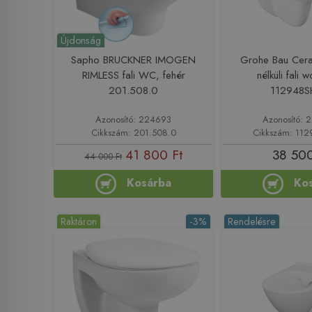
Újdonság
Sapho BRUCKNER IMOGEN
Grohe Bau Cer
RIMLESS fali WC, fehér
nélküli fali 
201.508.0
112948
Azonosító: 224693
Azonosító:
Cikkszám: 201.508.0
Cikkszám: 11
41 800 Ft
38 500
44 000 Ft
Kosárba
Ko
Raktáron
-3%
Rendelésre