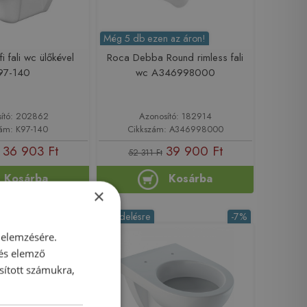
Még 5 db ezen az áron!
fi fali wc ülőkével
Roca Debba Round rimless fali
97-140
wc A346998000
ító: 202862
Azonosító: 182914
zám: K97-140
Cikkszám: A346998000
36 903 Ft
39 900 Ft
52 311 Ft
Kosárba
Kosárba
×
-5%
Rendelésre
-7%
 elemzésére.
 és elemző
sított számukra,