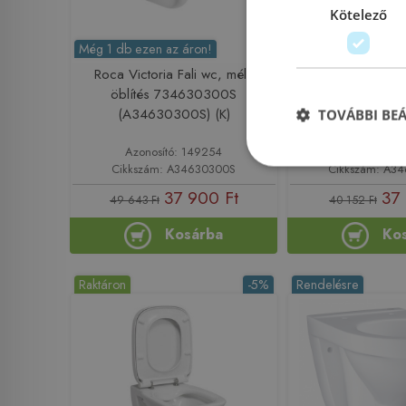
Kötelező
Még 1 db ezen az áron!
Roca Victoria Fali wc, mély
Roca Debba Fal
öblítés 734630300S
7346997000 (A
(A34630300S) (K)
TOVÁBBI BE
Azonosító: 149254
Azonosító: 
Cikkszám: A34630300S
Cikkszám: A3
37 900 Ft
37 
49 643 Ft
40 152 Ft
Kosárba
Ko
Raktáron
-5%
Rendelésre