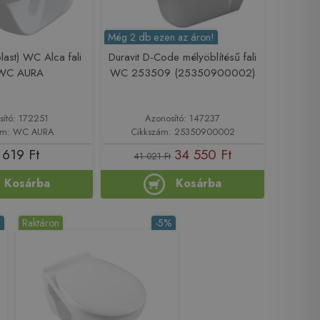
Még 2 db ezen az áron!
ast) WC Alca fali
Duravit D-Code mélyöblítésű fali
WC AURA
WC 253509 (25350900002)
sító: 172251
Azonosító: 147237
ám: WC AURA
Cikkszám: 25350900002
 619 Ft
34 550 Ft
41 021 Ft
Kosárba
Kosárba
%
Raktáron
-5%