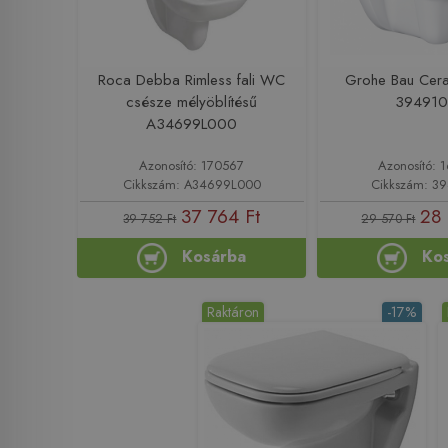
Roca Debba Rimless fali WC
Grohe Bau Cera
csésze mélyöblítésű
39491
A34699L000
Azonosító: 170567
Azonosító: 
Cikkszám: A34699L000
Cikkszám: 3
37 764 Ft
28 
39 752 Ft
29 570 Ft
Kosárba
Ko
Raktáron
-17%