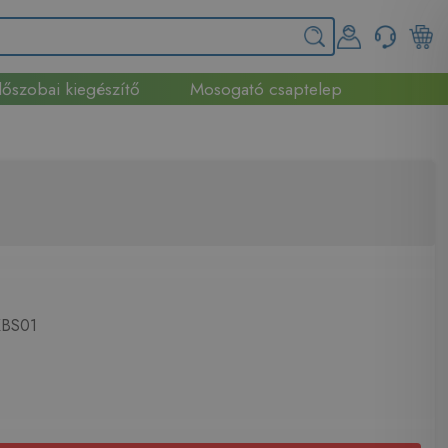
őszobai kiegészítő
Mosogató csaptelep
BS01