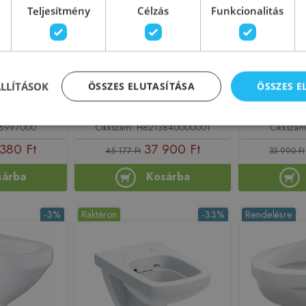
Teljesítmény
Célzás
Funkcionalitás
i Wc csésze
Jika Lyra Plus rimless - perem
Roca Victor
346997000)
nélküli fali wc
A34
H8213840000001
ÁLLÍTÁSOK
ÖSSZES ELUTASÍTÁSA
ÖSSZES 
149439
Azonosító: 173213
Azono
46997000
Cikkszám: H8213840000001
Cikkszá
380 Ft
37 900 Ft
45 177 Ft
33 990 Ft
sárba
Kosárba
-3%
Raktáron
-33%
Rendelésre