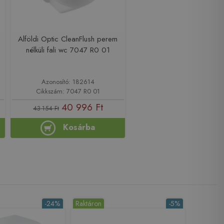
Alföldi Optic CleanFlush perem
nélküli fali wc 7047 R0 01
Azonosító: 182614
Cikkszám: 7047 R0 01
40 996 Ft
43 154 Ft
Kosárba
-24%
Raktáron
-5%