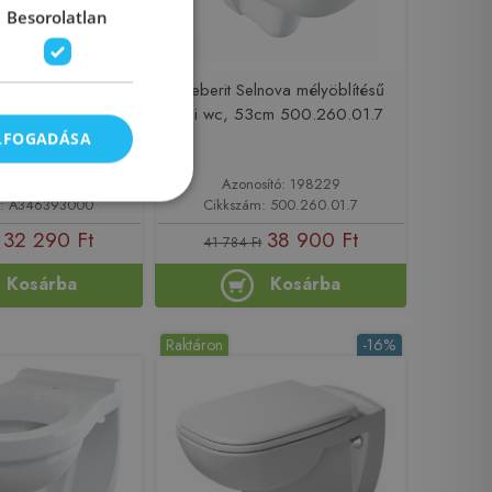
Besorolatlan
ia rimless fali wc
Geberit Selnova mélyöblítésű
6393000
fali wc, 53cm 500.260.01.7
ELFOGADÁSA
sító: 186800
Azonosító: 198229
m: A346393000
Cikkszám: 500.260.01.7
32 290 Ft
38 900 Ft
41 784 Ft
Kosárba
Kosárba
Raktáron
-16%