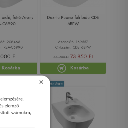
i bidé, fehér/arany
Deante Peonia fali bide CDE
A-C6990
6BPW
ító: 208466
Azonosító: 169557
m: REA-C6990
Cikkszám: CDE_6BPW
 000 Ft
73 850 Ft
77 900 Ft
Kosárba
Kosárba
×
Rendelésre
 elemzésére.
 és elemző
sított számukra,