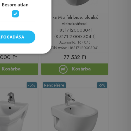
Besorolatlan
ali bidé, fehér REA-
Jika Mio fali bide, oldalsó
C6501
vízbekötéssel
H8317120003041
(8.3171.2.000.304.1)
ELFOGADÁSA
ító: 208468
Azonosító: 164075
m: REA-C6501
Cikkszám: H8317120003041
 000 Ft
77 532 Ft
Kosárba
Kosárba
-3%
Rendelésre
-5%