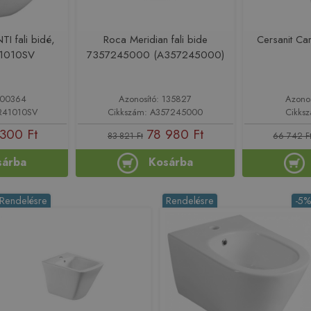
I fali bidé,
Roca Meridian fali bide
Cersanit Car
41010SV
7357245000 (A357245000)
 200364
Azonosító: 135827
Azono
AR41010SV
Cikkszám: A357245000
Cikks
300 Ft
78 980 Ft
83 821 Ft
66 742 F
sárba
Kosárba
Rendelésre
Rendelésre
-5