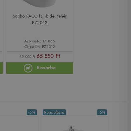
Sapho PACO fali bidé, fehér
PZ2012
Azonosító: 171866
Cikkszám: PZ2012
65 550 Ft
69 000 Ft
Kosárba
-6%
Rendelésre
-5%