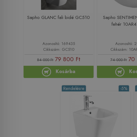
Sapho GLANC fali bidé GC510
Sapho SENTIMENT
fehér 10AR
Azonosító: 169435
Azonosító:
Cikkszám: GC510
Cikkszám: 10
79 800 Ft
70 
84 000 Ft
74 000 Ft
Kosárba
Ko
Rendelésre
-5%