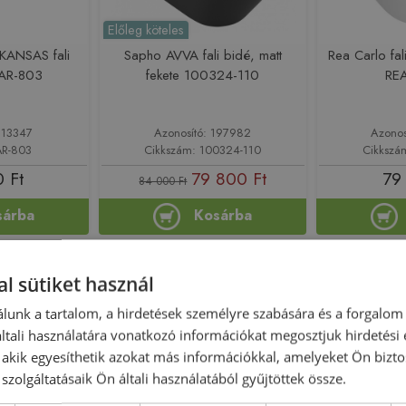
Előleg köteles
KANSAS fali
Sapho AVVA fali bidé, matt
Rea Carlo fal
 AR-803
fekete 100324-110
RE
213347
Azonosító: 197982
Azonos
AR-803
Cikkszám: 100324-110
Cikkszá
 Ft
79 800 Ft
79
84 000 Ft
sárba
Kosárba
-5%
Rendelésre
-6%
Rendelésre
l sütiket használ
lunk a tartalom, a hirdetések személyre szabására és a forgalom
tali használatára vonatkozó információkat megosztjuk hirdetési
, akik egyesíthetik azokat más információkkal, amelyeket Ön bizto
szolgáltatásaik Ön általi használatából gyűjtöttek össze.