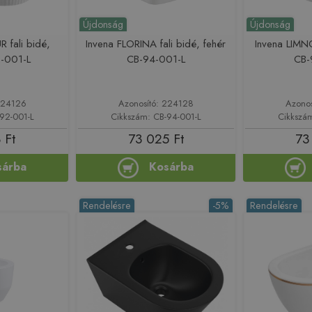
Újdonság
Újdonság
 fali bidé,
Invena FLORINA fali bidé, fehér
Invena LIMNO
2-001-L
CB-94-001-L
CB-
224126
Azonosító: 224128
Azono
92-001-L
Cikkszám: CB-94-001-L
Cikkszá
 Ft
73 025 Ft
73
sárba
Kosárba
Rendelésre
-5%
Rendelésre