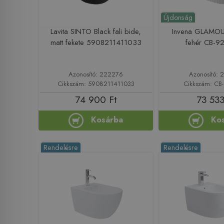
Újdonság
Lavita SINTO Black fali bide,
Invena GLAMOUR
matt fekete 5908211411033
fehér CB-9
Azonosító: 222276
Azonosító: 
Cikkszám: 5908211411033
Cikkszám: CB-
74 900 Ft
73 533
Kosárba
Ko
Rendelésre
Rendelésre