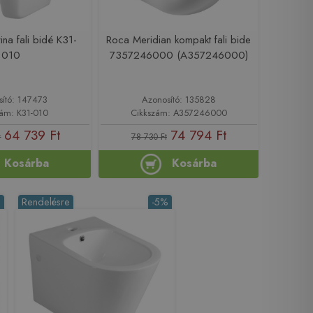
ina fali bidé K31-
Roca Meridian kompakt fali bide
010
7357246000 (A357246000)
sító: 147473
Azonosító: 135828
zám: K31-010
Cikkszám: A357246000
64 739 Ft
74 794 Ft
t
78 730 Ft
Kosárba
Kosárba
%
Rendelésre
-5%