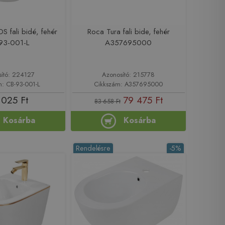
S fali bidé, fehér
Roca Tura fali bide, fehér
93-001-L
A357695000
sító: 224127
Azonosító: 215778
m: CB-93-001-L
Cikkszám: A357695000
 025 Ft
79 475 Ft
83 658 Ft
Kosárba
Kosárba
Rendelésre
-5%