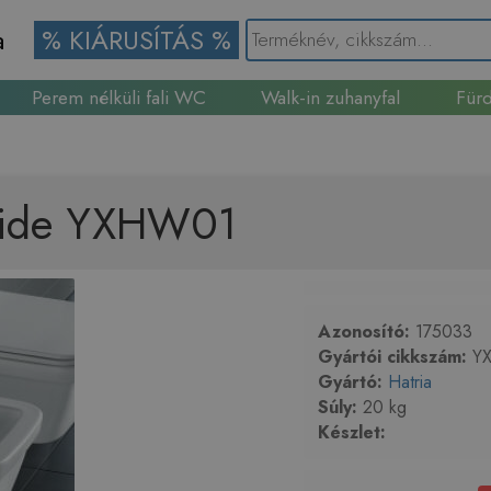
a
% KIÁRUSÍTÁS %
Perem nélküli fali WC
Walk-in zuhanyfal
Fürd
Gránit mosogató
i bide YXHW01
Azonosító:
175033
Gyártói cikkszám:
Y
Gyártó:
Hatria
Súly:
20 kg
Készlet: