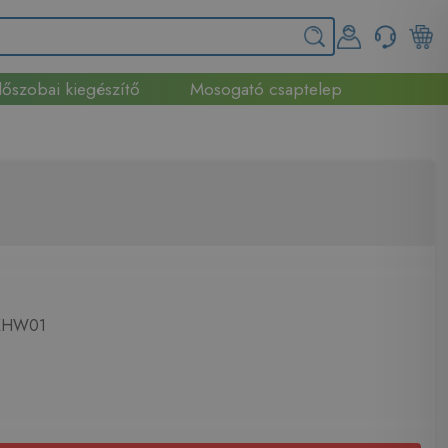
őszobai kiegészítő
Mosogató csaptelep
XHW01