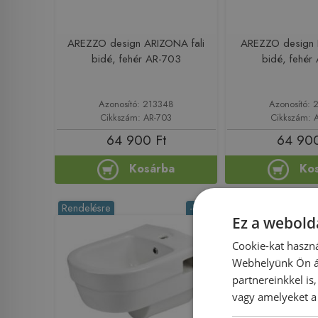
AREZZO design ARIZONA fali
AREZZO design 
bidé, fehér AR-703
bidé, fehér
Azonosító: 213348
Azonosító: 
Cikkszám: AR-703
Cikkszám: 
64 900 Ft
64 900
Kosárba
Ko
Rendelésre
-17%
Rendelésre
Ez a webolda
Cookie-kat haszná
Webhelyünk Ön ál
partnereinkkel is
vagy amelyeket a 