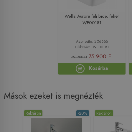
Wellis Aurora fali bide, fehér
WF00181
Azonosító: 206655
Cikkszám: WF00181
75 900 Ft
79 900 Ft
Kosárba
Mások ezeket is megnézték
Raktáron
-20%
Raktáron