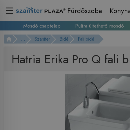
Fürdőszoba
Konyh
Mosdó csaptelep
Pultra ültethető mosdó
...
Szaniter
Bidé
Fali bidé
Hatria Erika Pro Q fal