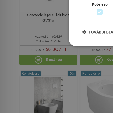
Kötelező
Sanotechnik JADE fali bidé
Sapho INFINITY fa
GV316
10NF41
TOVÁBBI BE
Azonosító: 162429
Azonosító: 
Cikkszám: GV316
Cikkszám: 1
68 807 Ft
77 
82 900 Ft
82 000 Ft
Kosárba
Ko
Rendelésre
-5%
Rendelésre