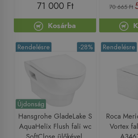
71 000 Ft
70 665 Ft
Kosárba
K
Rendelésre
-28%
Rendelésre
Újdonság
Hansgrohe GladeLake S
Roca Meri
AquaHelix Flush fali wc
Vortex fa
SoftClose ülőkével,
A346