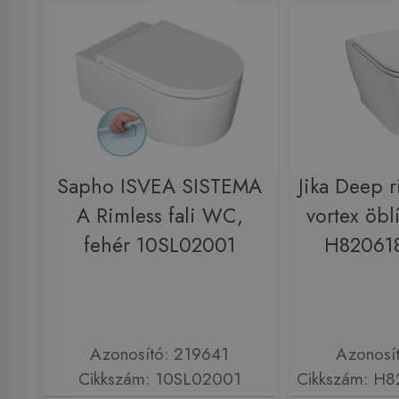
Sapho ISVEA SISTEMA
Jika Deep r
A Rimless fali WC,
vortex öblí
fehér 10SL02001
H82061
Azonosító: 219641
Azonosí
Cikkszám: 10SL02001
Cikkszám: H