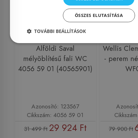
ÖSSZES ELUTASÍTÁSA
TOVÁBBI BEÁLLÍTÁSOK
Alföldi Saval
Wellis Cle
mélyöblítésű fali WC
- perem né
4056 59 01 (40565901)
WF
Azonosító: 123567
Azonosí
Cikkszám: 4056 59 01
Cikkszá
29 924 Ft
31 499 Ft
79 900 Ft