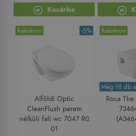
Kosárba
K
Raktáron
-5%
Raktáron
Még 18 db e
Alföldi Optic
Roca The 
CleanFlush perem
7346
nélküli fali wc 7047 R0
(A346
01