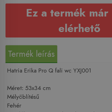
Ez a termék már
elérhető
Termék leírás
Hatria Erika Pro Q fali wc YXJ001
Méret: 53x34 cm
Mélyöblítésű
Fehér