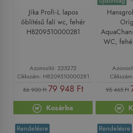
Újdonság
Jika Profi-L lapos
Hansgro
öblítésű fali wc, fehér
Orig
H8209510000281
AquaChanne
WC, fehé
Azonosító: 225272
Azonosí
Cikkszám: H8209510000281
Cikkszám
79 948 Ft
86 900 Ft
95 465 Ft
Kosárba
K
Rendelésre
Rendelésre