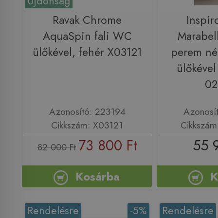
Újdonság
Ravak Chrome
Inspir
AquaSpin fali WC
Marabel
ülőkével, fehér X03121
perem nél
ülőkével
02
Azonosító: 223194
Azonosí
Cikkszám: X03121
Cikkszám
73 800 Ft
55 
82 000 Ft
Kosárba
K
Rendelésre
-5%
Rendelésre