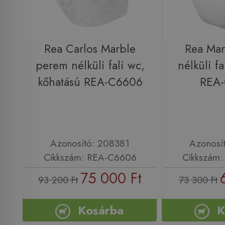
Rea Carlos Marble
Rea Mar
perem nélküli fali wc,
nélküli fa
kőhatású REA-C6606
REA
Azonosító: 208381
Azonosí
Cikkszám: REA-C6606
Cikkszám
75 000 Ft
93 200 Ft
73 300 Ft
Kosárba
K