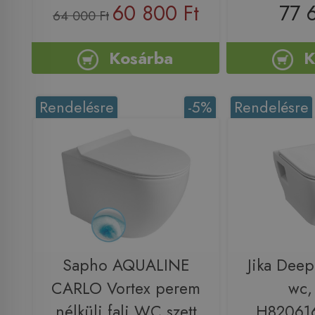
60 800 Ft
77 
64 000 Ft
Kosárba
K
Rendelésre
-5%
Rendelésre
Sapho AQUALINE
Jika Deep 
CARLO Vortex perem
wc,
nélküli fali WC szett
H82061