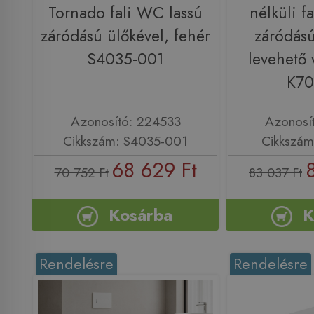
Tornado fali WC lassú
nélküli fa
záródású ülőkével, fehér
záródás
S4035-001
levehető 
K70
Azonosító: 224533
Azonosí
Cikkszám: S4035-001
Cikkszám
68 629 Ft
70 752 Ft
83 037 Ft
Kosárba
K
Rendelésre
Rendelésre