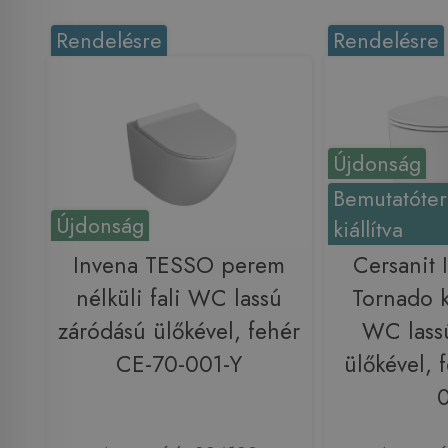
Rendelésre
Rendelésre
Újdonság
Bemutatóte
Újdonság
kiállítva
Invena TESSO perem
Cersanit
nélküli fali WC lassú
Tornado k
záródású ülőkével, fehér
WC lass
CE-70-001-Y
ülőkével, 