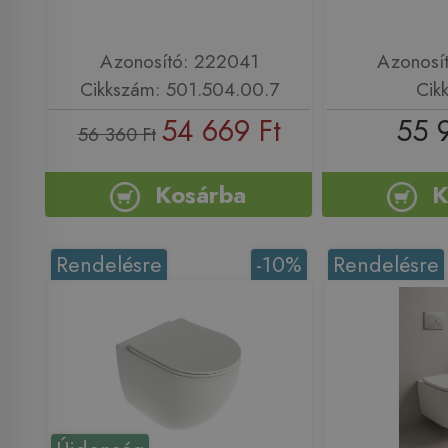
Azonosító: 222041
Azonosí
Cikkszám: 501.504.00.7
Cik
54 669 Ft
55 
56 360 Ft
Kosárba
K
Rendelésre
-10%
Rendelésre