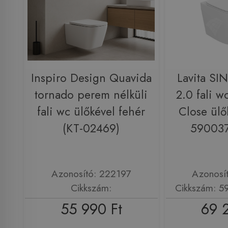
Inspiro Design Quavida
Lavita SI
tornado perem nélküli
2.0 fali w
fali wc ülőkével fehér
Close ülő
(KT-02469)
59003
Azonosító: 222197
Azonosí
Cikkszám:
Cikkszám: 
55 990 Ft
69 