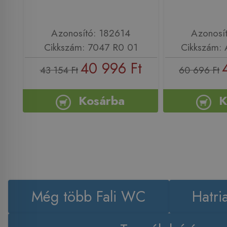
Azonosító: 182614
Azonosí
Cikkszám: 7047 R0 01
Cikkszám:
40 996 Ft
43 154 Ft
60 696 Ft
Kosárba
K
Még több Fali WC
Hatri