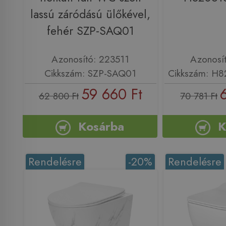
lassú záródású ülőkével,
fehér SZP-SAQ01
Azonosító: 223511
Azonosí
Cikkszám: SZP-SAQ01
Cikkszám: H
59 660 Ft
62 800 Ft
70 781 Ft
Kosárba
K
Rendelésre
-20%
Rendelésre