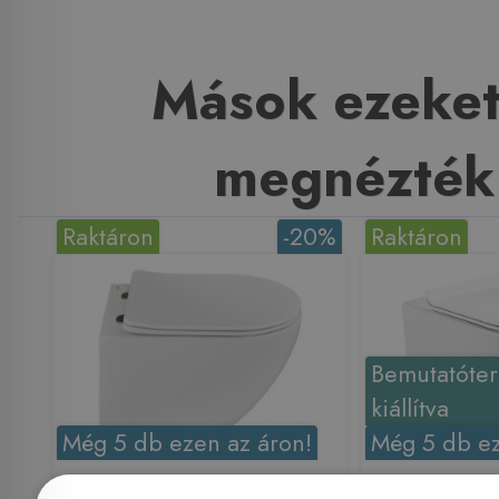
Mások ezeket
megnézték
Raktáron
-20%
Raktáron
Bemutatóte
kiállítva
Még 5 db ezen az áron!
Még 5 db ez
Strohm Teka Manacor
Mofém 