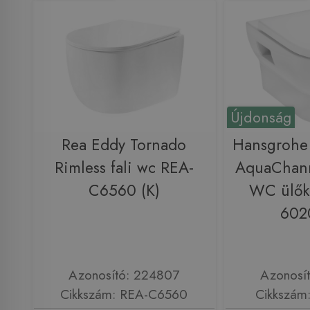
Újdonság
Rea Eddy Tornado
Hansgrohe
Rimless fali wc REA-
AquaChanne
C6560 (K)
WC ülőké
602
Azonosító: 224807
Azonosí
Cikkszám: REA-C6560
Cikkszám