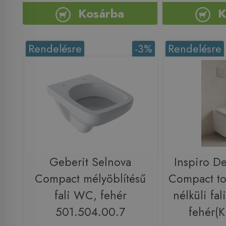
Kosárba
K
Rendelésre
-3%
Rendelésre
Geberit Selnova
Inspiro D
Compact mélyöblítésű
Compact t
fali WC, fehér
nélküli fal
501.504.00.7
fehér(