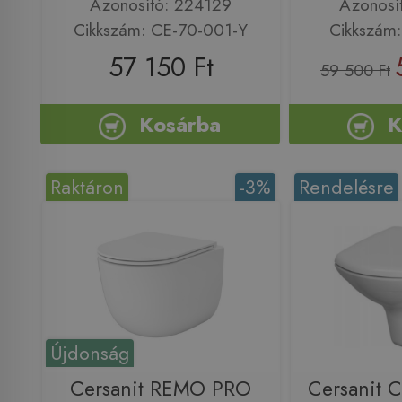
Azonosító: 224129
Azonosí
Cikkszám: CE-70-001-Y
Cikkszám
57 150 Ft
59 500 Ft
Kosárba
K
Raktáron
-3%
Rendelésre
Újdonság
Cersanit REMO PRO
Cersanit 