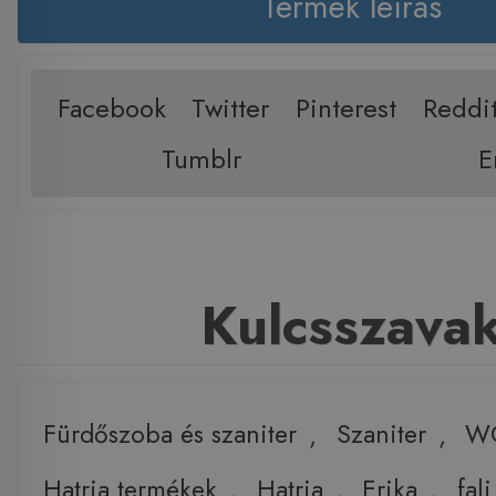
Termék leírás
Facebook
Twitter
Pinterest
Reddi
Tumblr
E
Kulcsszava
Fürdőszoba és szaniter
,
Szaniter
,
W
Hatria termékek
,
Hatria
,
Erika
,
fali