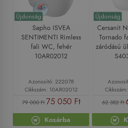
Újdonság
Újdonság
Sapho ISVEA
Cersanit
SENTIMENTI Rimless
Tornado f
fali WC, fehér
záródású ül
10AR02012
S40
Azonosító: 222078
Azonosí
Cikkszám: 10AR02012
Cikkszám
75 050 Ft
79 000 Ft
62 382 Ft
Kosárba
K