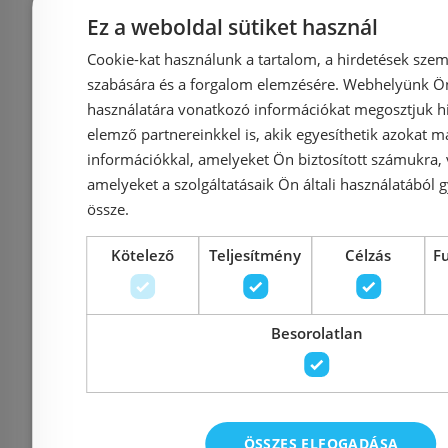
Rimless fali wc ülőkével
nélküli f
Ez a weboldal sütiket használ
117320002
Close 
Cookie-kat használunk a tartalom, a hirdetések szem
(11.732.00.02)
700
szabására és a forgalom elemzésére. Webhelyünk Ön 
használatára vonatkozó információkat megosztjuk hi
elemző partnereinkkel is, akik egyesíthetik azokat m
információkkal, amelyeket Ön biztosított számukra,
Azonosító: 177615
Azonosí
amelyeket a szolgáltatásaik Ön általi használatából g
Cikkszám: 117320002
Cikkszám
össze.
63 200 Ft
79 290 Ft
52 900 Ft
Kötelező
Teljesítmény
Célzás
F
Kosárba
K
Besorolatlan
Raktáron
-5%
Raktáron
ÖSSZES ELFOGADÁSA