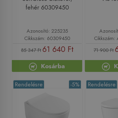
fehér 60309450
Azonosító: 225235
Azonosí
Cikkszám: 60309450
Cikkszám:
61 640 Ft
85 347 Ft
71 900 Ft
Kosárba
K
Rendelésre
-5%
Rendelésre