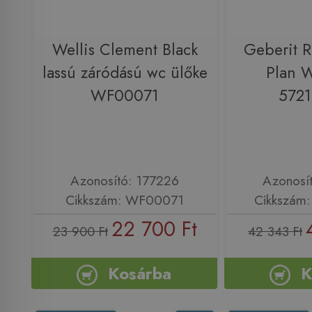
Wellis Clement Black
Geberit R
lassú záródású wc ülőke
Plan 
WF00071
572
Azonosító: 177226
Azonosí
Cikkszám: WF00071
Cikkszám
22 700 Ft
23 900 Ft
42 343 Ft
Kosárba
K