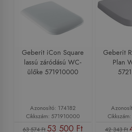
Geberit iCon Square
Geberit R
lassú záródású WC-
Plan 
ülőke 571910000
572
Azonosító: 174182
Azonosí
Cikkszám: 571910000
Cikkszám
53 500 Ft
63 574 Ft
42 343 Ft