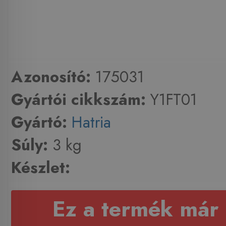
Azonosító:
175031
Gyártói cikkszám:
Y1FT01
Gyártó:
Hatria
Súly:
3 kg
Készlet:
Ez a termék már