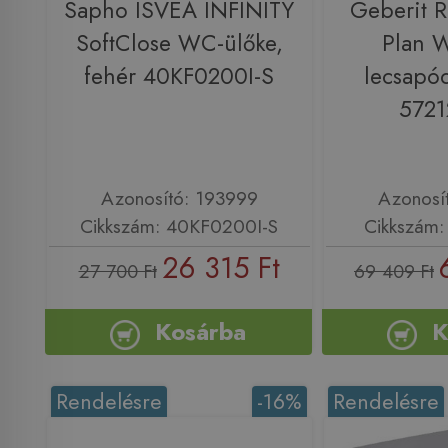
Sapho ISVEA INFINITY
Geberit R
SoftClose WC-ülőke,
Plan 
fehér 40KF0200I-S
lecsapód
572
Azonosító: 193999
Azonosí
Cikkszám: 40KF0200I-S
Cikkszám
26 315 Ft
27 700 Ft
69 409 Ft
Kosárba
K
Rendelésre
-16%
Rendelésre