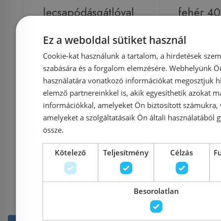
lecsapódásgátlóval
fehér 4
572120000
Ez a weboldal sütiket használ
Cookie-kat használunk a tartalom, a hirdetések szem
szabására és a forgalom elemzésére. Webhelyünk Ön 
Azonosító: 195095
Azonosí
használatára vonatkozó információkat megosztjuk hi
Cikkszám: 572120000
Cikkszám:
elemző partnereinkkel is, akik egyesíthetik azokat m
67 327 Ft
információkkal, amelyeket Ön biztosított számukra,
69 409 Ft
27 700 Ft
amelyeket a szolgáltatásaik Ön általi használatából g
össze.
Kosárba
K
Kötelező
Teljesítmény
Célzás
F
Besorolatlan