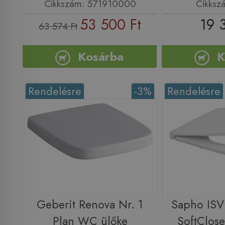
Cikkszám: 571910000
Cikksz
53 500 Ft
19 
63 574 Ft
Kosárba
K
Rendelésre
-3%
Rendelésre
Geberit Renova Nr. 1
Sapho ISV
Plan WC ülőke
SoftClos