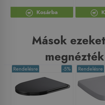
Kosárba
K
Mások ezeket
megnézték
Rendelésre
-5%
Rendelésre