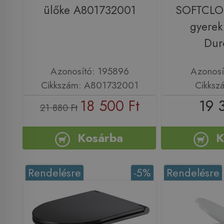
ülőke A801732001
SOFTCLOS
gyerek 
Dur
Azonosító: 195896
Azonosí
Cikkszám: A801732001
Cikksz
18 500 Ft
19 
21 880 Ft
Kosárba
K
Rendelésre
-5%
Rendelésre