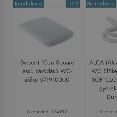
Rendelésre
-16%
Rendelésre
Geberit iCon Square
ALCA (Alc
lassú záródású WC-
WC ülőke 
ülőke 571910000
SOFTCLOS
gyerek 
Dur
Azonosító: 174182
Azonosí