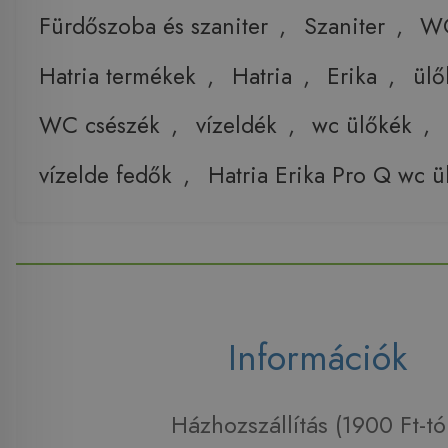
Fürdőszoba és szaniter
,
Szaniter
,
W
Hatria termékek
,
Hatria
,
Erika
,
ülő
WC csészék
,
vízeldék
,
wc ülőkék
,
vízelde fedők
,
Hatria Erika Pro Q wc ü
Információk
Házhozszállítás (1900 Ft-tó