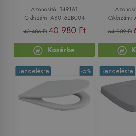
Azonosító: 149161
Azonosí
Cikkszám: A80162B004
Cikkszám:
40 980 Ft
43 486 Ft
64 902 Ft
Kosárba
K
Rendelésre
-5%
Rendelésre