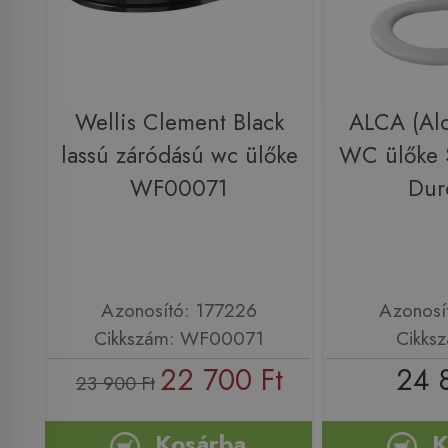
Wellis Clement Black
ALCA (Alc
lassú záródású wc ülőke
WC ülőke
WF00071
Dur
Azonosító: 177226
Azonosí
Cikkszám: WF00071
Cikks
22 700 Ft
24 
23 900 Ft
Kosárba
K