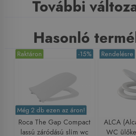
További változ
Hasonló termé
Raktáron
-15%
Rendelésre
Még 2 db ezen az áron!
Roca The Gap Compact
ALCA (Alc
lassú záródású slim wc
WC ülőke 