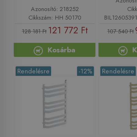
Azonosí
Azonosító: 218252
Cik
Cikkszám: HH 50170
BIL126053
121 772 Ft
128 181 Ft
107 540 Ft
Kosárba
K
Rendelésre
-12%
Rendelésre