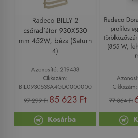
Radeco BILLY 2
Radeco Dor
profilos e
csőradiátor 930X530
törölközőszár
mm 452W, bézs (Saturn
(855 W, fe
4)
Azonosító: 219438
Cikkszám:
Azonosí
BIL093053SA4GD0000000
Cikkszám
85 623 Ft
97 299 Ft
77 864 Ft
Kosárba
K