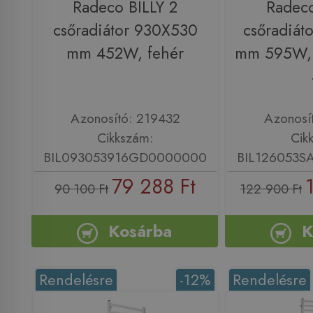
Radeco BILLY 2
Radeco
csőradiátor 930X530
csőradiát
mm 452W, fehér
mm 595W, 
Azonosító: 219432
Azonosí
Cikkszám:
Cik
BIL093053916GD0000000
BIL126053
79 288 Ft
90 100 Ft
122 900 Ft
Kosárba
K
Rendelésre
-12%
Rendelésre