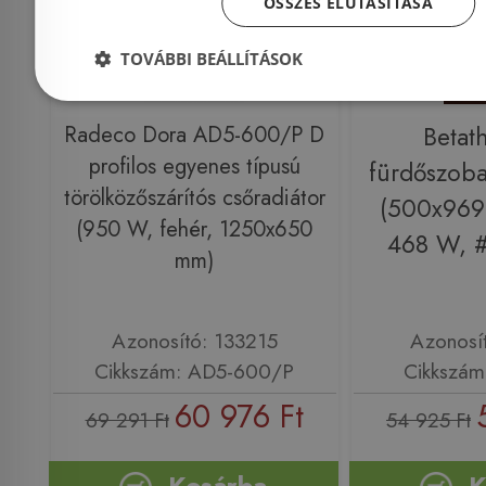
ÖSSZES ELUTASÍTÁSA
TOVÁBBI BEÁLLÍTÁSOK
Radeco Dora AD5-600/P D
Betat
profilos egyenes típusú
fürdőszoba
törölközőszárítós csőradiátor
(500x969
(950 W, fehér, 1250x650
468 W, 
mm)
Azonosító: 133215
Azonosí
Cikkszám: AD5-600/P
Cikkszám
60 976 Ft
69 291 Ft
54 925 Ft
Kosárba
K