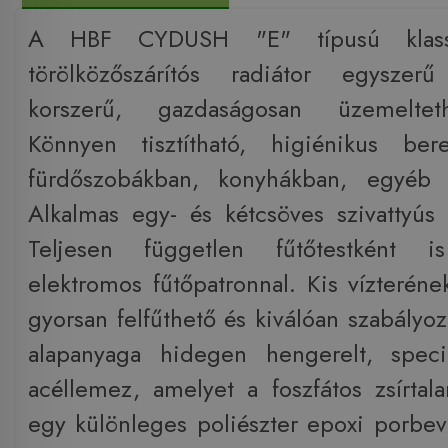
A HBF CYDUSH "E" típusú klasszi
törölközőszárítós radiátor egyszer
korszerű, gazdaságosan üzemelteth
Könnyen tisztítható, higiénikus ber
fürdőszobákban, konyhákban, egyéb 
Alkalmas egy- és kétcsöves szivattyús
Teljesen független fűtőtestként is
elektromos fűtőpatronnal. Kis vízterén
gyorsan felfűthető és kiválóan szabályoz
alapanyaga hidegen hengerelt, speciá
acéllemez, amelyet a foszfátos zsírtala
egy különleges poliészter epoxi porbe