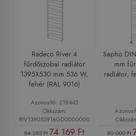
Radeco River 4
Sapho DI
fürdőszobai radiátor
mm für
1395X530 mm 536 W,
radiátor, 
fehér (RAL 9016)
Azonosító: 219443
Cikkszám:
Azonosí
RIV139053916GD0000000
Cikkszá
74 169 Ft
84 283 Ft
80 000 Ft