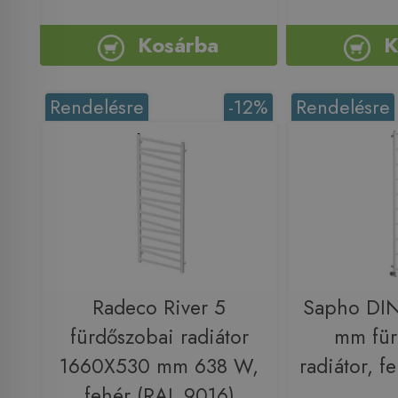
Kosárba
K
Rendelésre
-12%
Rendelésre
Radeco River 5
Sapho DI
fürdőszobai radiátor
mm für
1660X530 mm 638 W,
radiátor, 
fehér (RAL 9016)