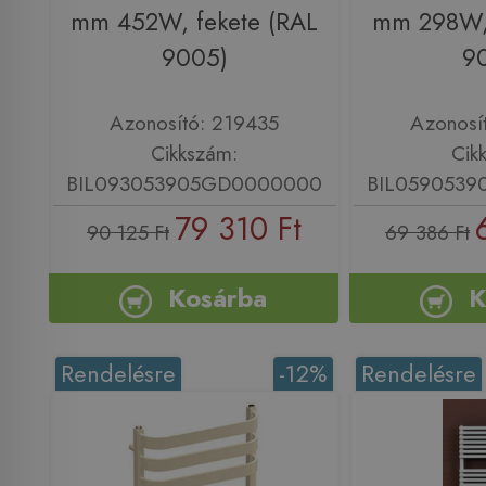
mm 452W, fekete (RAL
mm 298W, 
9005)
9
Azonosító: 219435
Azonosí
Cikkszám:
Cik
BIL093053905GD0000000
BIL059053
79 310 Ft
90 125 Ft
69 386 Ft
Kosárba
K
Rendelésre
-12%
Rendelésre