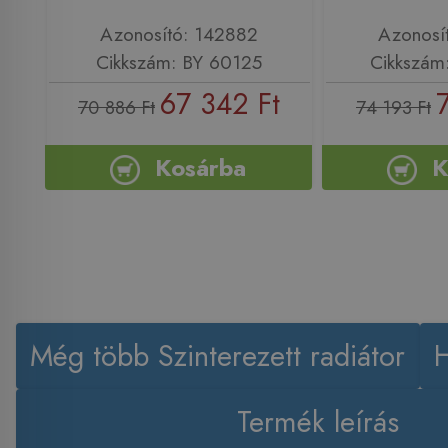
Azonosító: 142882
Azonosí
Cikkszám: BY 60125
Cikkszám
67 342 Ft
70 886 Ft
74 193 Ft
Kosárba
K
Még több Szinterezett radiátor
Termék leírás