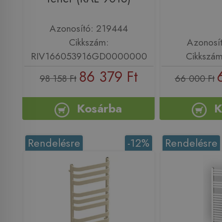
Azonosító: 219444
Cikkszám:
Azonosí
RIV166053916GD0000000
Cikkszá
86 379 Ft
98 158 Ft
66 000 Ft
Kosárba
K
Rendelésre
-12%
Rendelésre