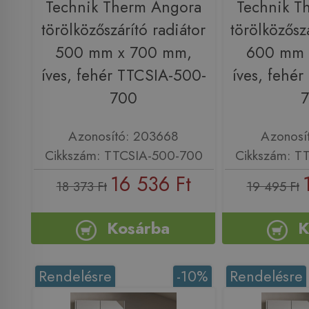
Technik Therm Angora
Technik T
törölközőszárító radiátor
törölközőszá
500 mm x 700 mm,
600 mm 
íves, fehér TTCSIA-500-
íves, fehé
700
Azonosító: 203668
Azonosí
Cikkszám: TTCSIA-500-700
Cikkszám: T
16 536 Ft
18 373 Ft
19 495 Ft
Kosárba
K
Rendelésre
-10%
Rendelésre