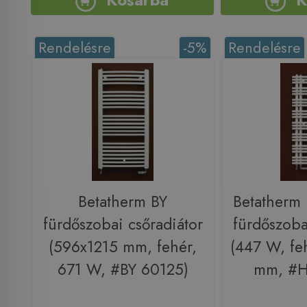
Rendelésre
-5%
Rendelésre
Betatherm BY
Betatherm
fürdőszobai csőradiátor
fürdőszoba
(596x1215 mm, fehér,
(447 W, fe
671 W, #BY 60125)
mm, #H