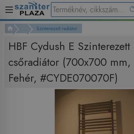
...
Szinterezett radiátor
HBF Cydush E Szinterezett
csőradiátor (700x700 mm,
Fehér, #CYDE070070F)