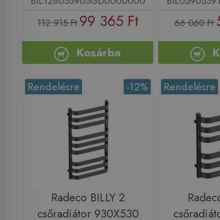
BIL126053905GD0000000
BIL059053
99 365 Ft
112 915 Ft
66 060 Ft
Kosárba
K
Rendelésre
-12%
Rendelésre
Radeco BILLY 2
Radeco
csőradiátor 930X530
csőradiá