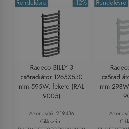
Rendelésre
-12%
Rendelésre
Radeco BILLY 3
Radeco
csőradiátor 1265X530
csőradiá
mm 595W, fekete (RAL
mm 298W,
9005)
9
Azonosító: 219436
Azonosí
Cikkszám:
Cik