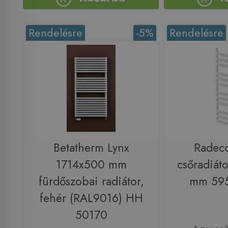
Rendelésre
-5%
Rendelésre
Betatherm Lynx
Radeco
1714x500 mm
csőradiát
fürdőszobai radiátor,
mm 595
fehér (RAL9016) HH
50170