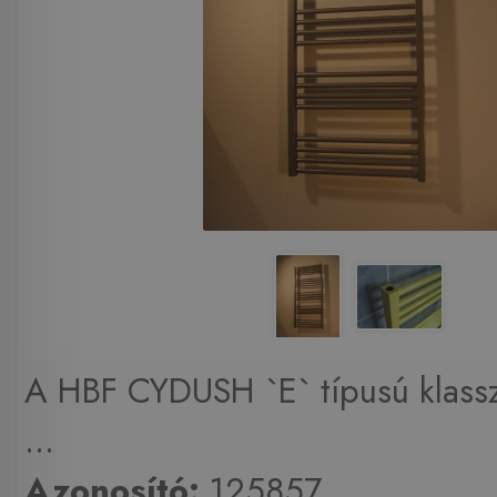
A HBF CYDUSH `E` típusú klasszi
...
Azonosító:
125857