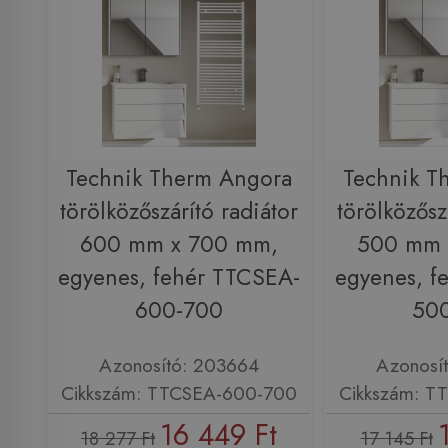
Technik Therm Angora
Technik T
törölközőszárító radiátor
törölközősz
600 mm x 700 mm,
500 mm 
egyenes, fehér TTCSEA-
egyenes, f
600-700
50
Azonosító: 203664
Azonosí
Cikkszám: TTCSEA-600-700
Cikkszám: T
16 449 Ft
18 277 Ft
17 145 Ft