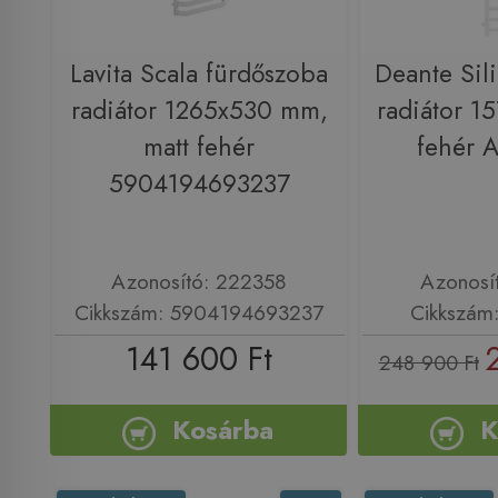
Lavita Scala fürdőszoba
Deante Sil
radiátor 1265x530 mm,
radiátor 
matt fehér
fehér 
5904194693237
Azonosító: 222358
Azonosí
Cikkszám: 5904194693237
Cikkszám
141 600 Ft
248 900 Ft
Kosárba
K