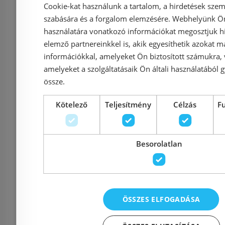
Cookie-kat használunk a tartalom, a hirdetések szem
500x1025 mm, fehér
(600x1251
szabására és a forgalom elemzésére. Webhelyünk Ön 
HQ 50100
810 W, 
használatára vonatkozó információkat megosztjuk hi
elemző partnereinkkel is, akik egyesíthetik azokat m
információkkal, amelyeket Ön biztosított számukra,
amelyeket a szolgáltatásaik Ön általi használatából g
Azonosító: 169728
Azonosí
össze.
Cikkszám: HQ 50100
Cikkszám
86 778 Ft
Kötelező
Teljesítmény
Célzás
F
91 345 Ft
91 180 Ft
Kosárba
K
Besorolatlan
Rendelésre
-12%
Rendelésre
ÖSSZES ELFOGADÁSA