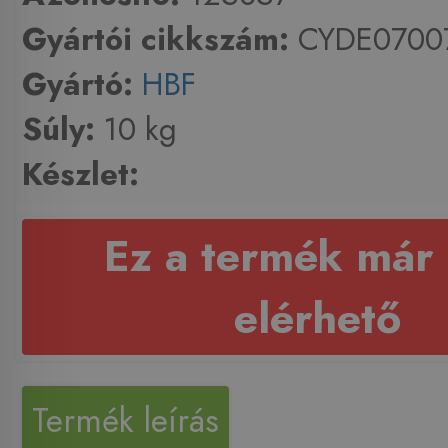
Gyártói cikkszám:
CYDE0700
Gyártó:
HBF
Súly:
10 kg
Készlet:
Ez a termék már
elérhető
Termék leírás