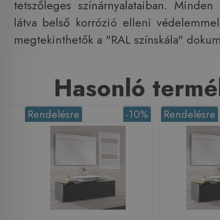
tetszőleges színárnyalataiban. Minden 
látva belső korrózió elleni védelemmel
megtekinthetők a "RAL színskála" dok
Hasonló termé
Rendelésre
-10%
Rendelésre