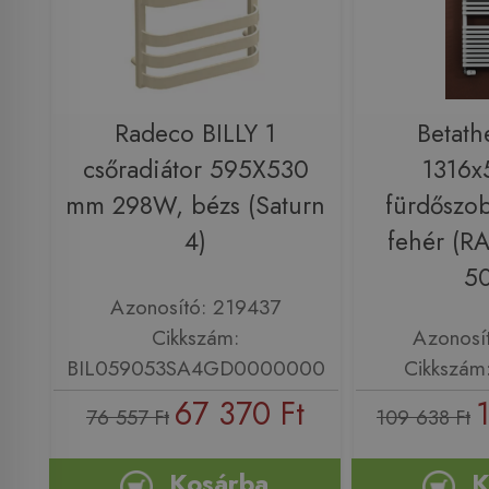
Radeco BILLY 1
Betath
csőradiátor 595X530
1316
mm 298W, bézs (Saturn
fürdőszob
4)
fehér (R
5
Azonosító: 219437
Cikkszám:
Azonosí
BIL059053SA4GD0000000
Cikkszám
67 370 Ft
76 557 Ft
109 638 Ft
Kosárba
K