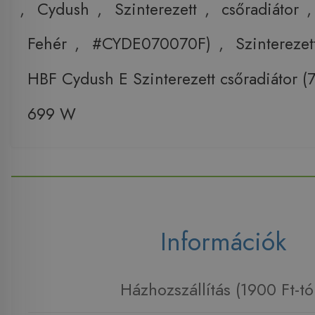
,
Cydush
,
Szinterezett
,
csőradiátor
Fehér
,
#CYDE070070F)
,
Szinterezet
HBF Cydush E Szinterezett csőradiátor
699 W
Információk
Házhozszállítás (1900 Ft-tó