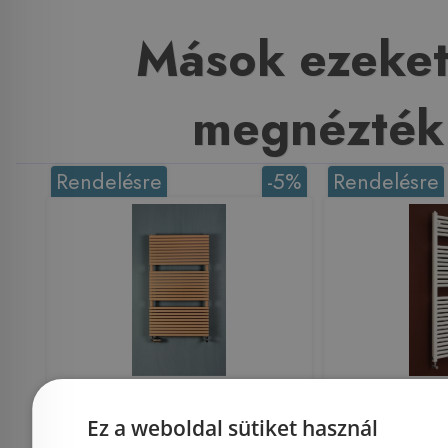
Mások ezeket
megnézték
Rendelésre
-5%
Rendelésre
Betatherm HQ Hydra
Betat
Ez a weboldal sütiket használ
fürdőszobai csőradiátor
fürdőszoba