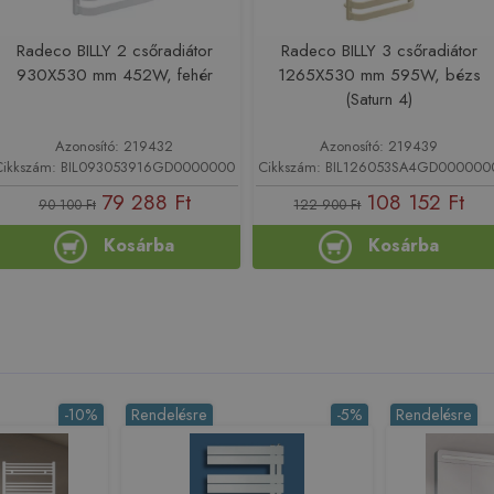
Radeco BILLY 2 csőradiátor
Radeco BILLY 3 csőradiátor
930X530 mm 452W, fehér
1265X530 mm 595W, bézs
(Saturn 4)
Azonosító: 219432
Azonosító: 219439
Cikkszám: BIL093053916GD0000000
Cikkszám: BIL126053SA4GD000000
79 288 Ft
108 152 Ft
90 100 Ft
122 900 Ft
Kosárba
Kosárba
-10%
Rendelésre
-5%
Rendelésre