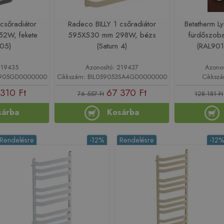
csőradiátor
Radeco BILLY 1 csőradiátor
Betatherm 
2W, fekete
595X530 mm 298W, bézs
fürdőszobai
05)
(Saturn 4)
(RAL90
219435
Azonosító: 219437
Azono
53905GD0000000
Cikkszám: BIL059053SA4GD0000000
Cikksz
310 Ft
67 370 Ft
76 557 Ft
128 181 Ft
sárba
Kosárba
Rendelésre
-12%
Rendelésre
-12