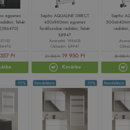
emo egyenes
Sapho AQUALINE DIRECT
Sapho AQ
adiátor, fehér
450x960mm egyenes
500x640mm 
(386470)
fürdőszobai radiátor, fehér
radiátor
ILR94T
151152
Azonosító: 198605
Azono
386470
Cikkszám: ILR94T
Cikks
 357 Ft
19 950 Ft
21 000 Ft
30 000 Ft
sárba
Kosárba
-10%
Rendelésre
-10%
Rendelésre