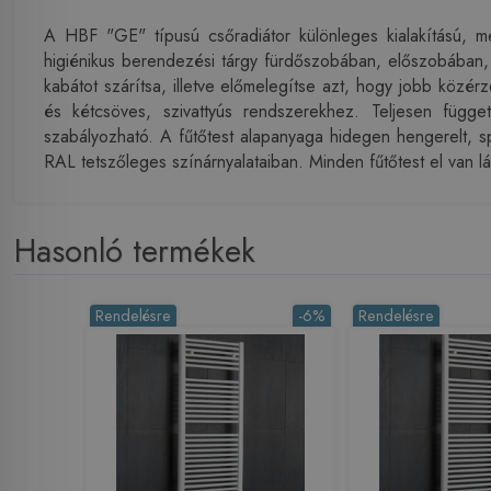
A HBF "GE" típusú csőradiátor különleges kialakítású, meg
higiénikus berendezési tárgy fürdőszobában, előszobában, 
kabátot szárítsa, illetve előmelegítse azt, hogy jobb közé
és kétcsöves, szivattyús rendszerekhez. Teljesen függet
szabályozható. A fűtőtest alapanyaga hidegen hengerelt, sp
RAL tetszőleges színárnyalataiban. Minden fűtőtest el van lá
Hasonló termékek
Rendelésre
-6%
Rendelésre