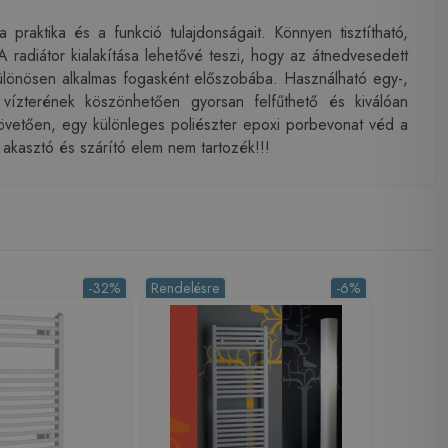
praktika és a funkció tulajdonságait. Könnyen tisztítható,
radiátor kialakítása lehetővé teszi, hogy az átnedvesedett
 különösen alkalmas fogasként előszobába. Használható egy-,
s vízterének köszönhetően gyorsan felfűthető és kiválóan
 követően, egy különleges poliészter epoxi porbevonat véd a
 akasztó és szárító elem nem tartozék!!!
-32%
Rendelésre
-6%