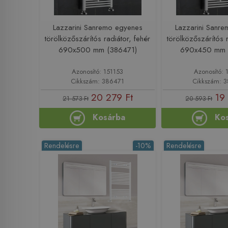
Lazzarini Sanremo egyenes
Lazzarini Sanr
törölközőszárítós radiátor, fehér
törölközőszárítós r
690x500 mm (386471)
690x450 mm 
Azonosító: 151153
Azonosító: 
Cikkszám: 386471
Cikkszám: 
20 279 Ft
19
21 573 Ft
20 593 Ft
Kosárba
Ko
Rendelésre
-10%
Rendelésre