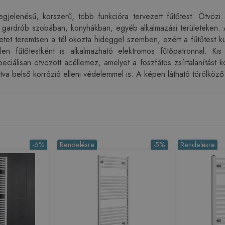
jelenésű, korszerű, több funkcióra tervezett fűtőtest. Ötvözi a 
gardrób szobában, konyhákban, egyéb alkalmazási területeken. A 
rzetet teremtsen a tél okozta hideggel szemben, ezért a fűtőtest
len fűtőtestként is alkalmazható elektromos fűtőpatronnal. Ki
eciálisan ötvözött acéllemez, amelyet a foszfátos zsírtalanítást
tva belső korrózió elleni védelemmel is. A képen látható törölköző
-6%
Rendelésre
-5%
Rendelésre