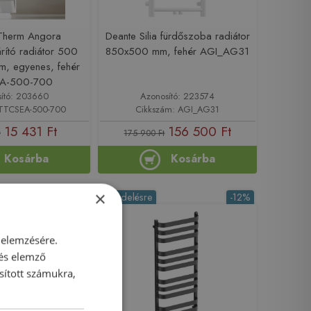
 Therm Angora
Deante Silia fürdőszoba radiátor
rító radiátor 500
850x500 mm, fehér AGI_AG31
, egyenes, fehér
A-500-700
ító: 203660
Azonosító: 223574
 TTCSEA-500-700
Cikkszám: AGI_AG31
15 431 Ft
156 500 Ft
t
175 900 Ft
Kosárba
Kosárba
×
-12%
Rendelésre
-12%
 elemzésére.
 és elemző
sított számukra,