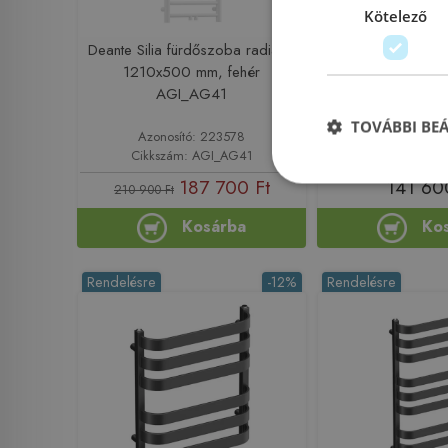
Kötelező
Deante Silia fürdőszoba radiátor
Lavita Scala fürdő
1210x500 mm, fehér
1265x530 mm, 
AGI_AG41
59041946
TOVÁBBI BE
Azonosító: 223578
Azonosító: 
Cikkszám: AGI_AG41
Cikkszám: 590
187 700 Ft
141 60
210 900 Ft
Kosárba
Ko
Rendelésre
-12%
Rendelésre