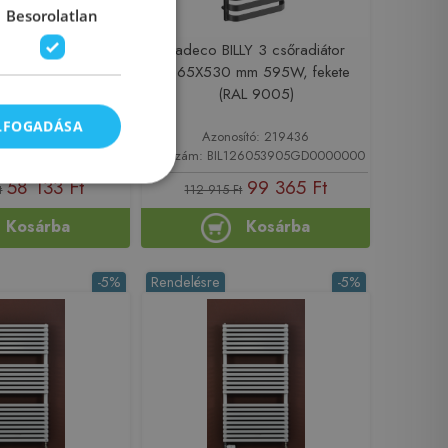
Besorolatlan
LY 1 csőradiátor
Radeco BILLY 3 csőradiátor
298W, fehér (RAL
1265X530 mm 595W, fekete
9016)
(RAL 9005)
ELFOGADÁSA
sító: 219431
Azonosító: 219436
059053916GD0000000
Cikkszám: BIL126053905GD0000000
58 133 Ft
99 365 Ft
t
112 915 Ft
Kosárba
Kosárba
-5%
Rendelésre
-5%