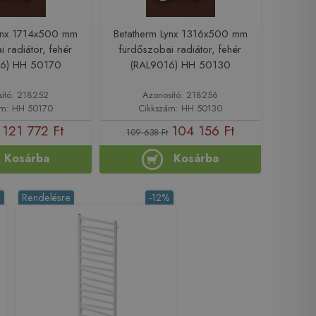
Lynx 1714x500 mm
Betatherm Lynx 1316x500 mm
 radiátor, fehér
fürdőszobai radiátor, fehér
16) HH 50170
(RAL9016) HH 50130
sító: 218252
Azonosító: 218256
ám: HH 50170
Cikkszám: HH 50130
121 772 Ft
104 156 Ft
109 638 Ft
Kosárba
Kosárba
%
Rendelésre
-12%