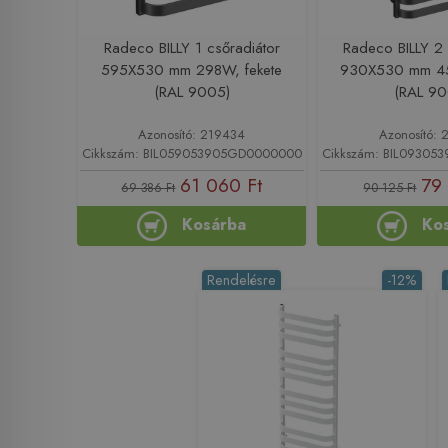
Radeco BILLY 1 csőradiátor
Radeco BILLY 2 
595X530 mm 298W, fekete
930X530 mm 45
(RAL 9005)
(RAL 90
Azonosító: 219434
Azonosító: 
Cikkszám: BIL059053905GD0000000
Cikkszám: BIL0930
61 060 Ft
79 
69 386 Ft
90 125 Ft
Kosárba
Ko
Rendelésre
-12%