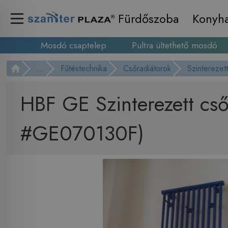
Fürdőszoba
Konyh
Mosdó csaptelep
Pultra ültethető mosdó
...
Fűtéstechnika
Csőradiátorok
Szinterezett
HBF GE Szinterezett cs
#GE070130F)