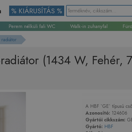
a
% KIÁRUSÍTÁS %
Perem nélküli fali WC
Walk-in zuhanyfal
Fürd
Gránit mosogató
 radiátor
őradiátor (1434 W, Fehér,
A HBF `GE` típusú csőr
Azonosító:
124606
Gyártói cikkszám:
GE
Gyártó:
HBF