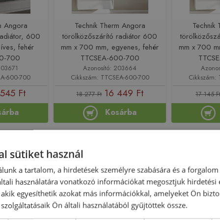
m Angora
Technik Therm Angora
Technik
radiátor, 600
törölközőszárító radiátor 600
törölközőszá
ves, fehér
mm x 700 mm, egyenes, fehér
mm x 700 mm
00-700
TTCSEA-600-700
TTCSE
203671
Azonosító: 203664
Azonos
IA-600-700
Cikkszám: TTCSEA-600-700
Cikkszám:
 545 Ft
16 449 Ft
18 277 Ft
17 145 F
sárba
Kosárba
Rendelésre
-12%
Rendelésre
l sütiket használ
lunk a tartalom, a hirdetések személyre szabására és a forgalom
tali használatára vonatkozó információkat megosztjuk hirdetési
, akik egyesíthetik azokat más információkkal, amelyeket Ön bizto
szolgáltatásaik Ön általi használatából gyűjtöttek össze.