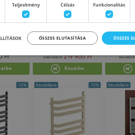
Teljesítmény
Célzás
Funkcionalitás
szoba radiátor
Deante Silia fürdőszoba radiátor
Radeco BIL
matt fehér
1570x500 mm, fehér
595X530 mm 
93237
AGI_AG51
ÁLLÍTÁSOK
ÖSSZES ELUTASÍTÁSA
ÖSSZES 
222358
Azonosító: 223710
Azono
4194693237
Cikkszám: AGI_AG51
Cikkszám: BIL
0 Ft
219 900 Ft
248 900 Ft
66 060 F
sárba
Kosárba
-12%
Rendelésre
-12%
Rendelésre