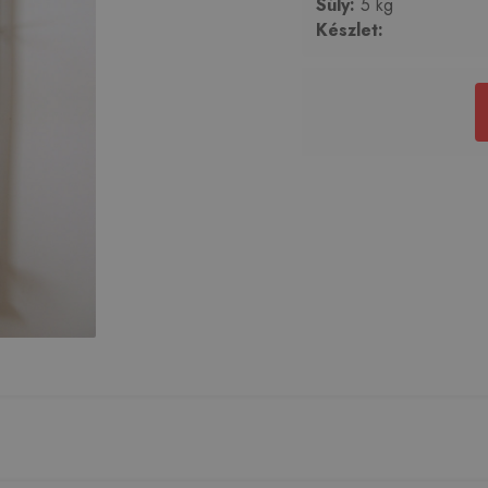
Súly:
5 kg
Készlet: