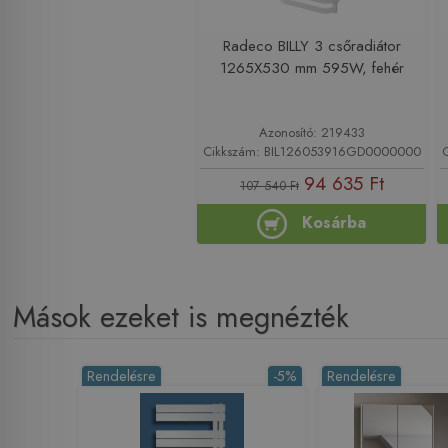
Radeco BILLY 3 csőradiátor
1265X530 mm 595W, fehér
Azonosító: 219433
Cikkszám: BIL126053916GD0000000
94 635 Ft
107 540 Ft
Kosárba
Mások ezeket is megnézték
Rendelésre
-5%
Rendelésre