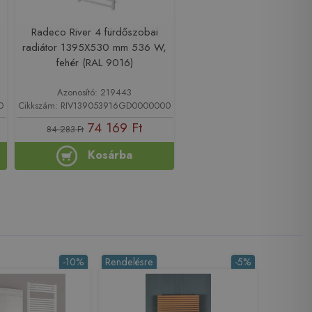
Radeco River 4 fürdőszobai
radiátor 1395X530 mm 536 W,
fehér (RAL 9016)
Azonosító: 219443
0
Cikkszám: RIV139053916GD0000000
74 169 Ft
84 283 Ft
Kosárba
-10%
Rendelésre
-5%