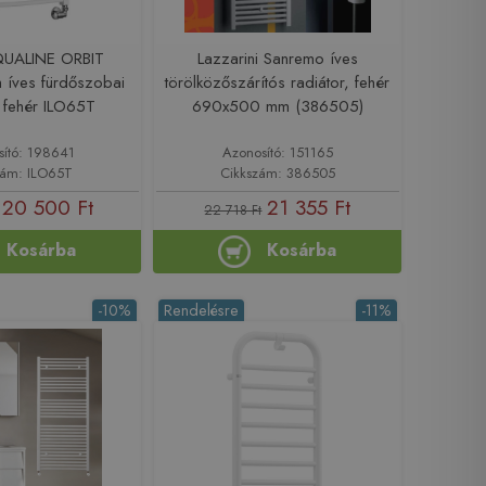
UALINE ORBIT
Lazzarini Sanremo íves
íves fürdőszobai
törölközőszárítós radiátor, fehér
, fehér ILO65T
690x500 mm (386505)
sító: 198641
Azonosító: 151165
zám: ILO65T
Cikkszám: 386505
20 500 Ft
21 355 Ft
22 718 Ft
Kosárba
Kosárba
-10%
Rendelésre
-11%