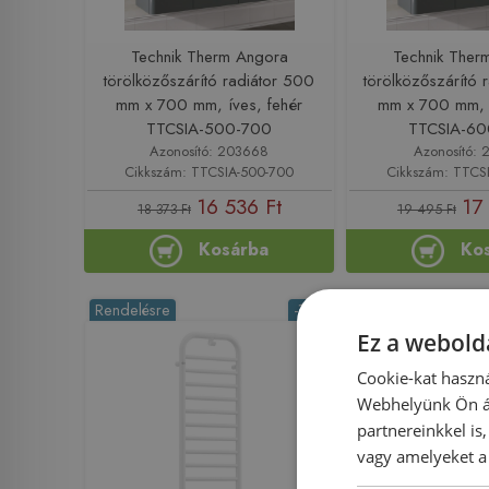
Technik Therm Angora
Technik Ther
törölközőszárító radiátor 500
törölközőszárító 
mm x 700 mm, íves, fehér
mm x 700 mm, í
TTCSIA-500-700
TTCSIA-6
Azonosító: 203668
Azonosító: 
Cikkszám: TTCSIA-500-700
Cikkszám: TTCS
16 536 Ft
17
18 373 Ft
19 495 Ft
Kosárba
Ko
Rendelésre
-11%
Rendelésre
Ez a webolda
Cookie-kat haszná
Webhelyünk Ön ál
partnereinkkel is
vagy amelyeket a 