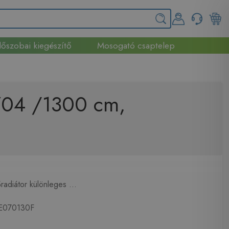
őszobai kiegészítő
Mosogató csaptelep
 704 /1300 cm,
adiátor különleges ...
070130F