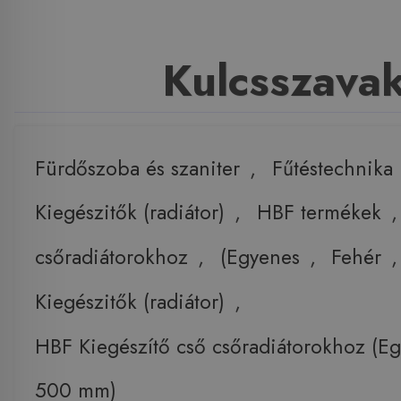
Kulcsszava
Fürdőszoba és szaniter
,
Fűtéstechnika
Kiegészitők (radiátor)
,
HBF termékek
csőradiátorokhoz
,
(Egyenes
,
Fehér
,
Kiegészitők (radiátor)
,
HBF Kiegészítő cső csőradiátorokhoz (E
500 mm)