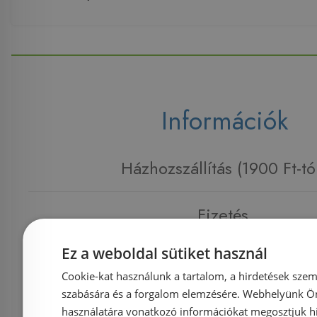
Információk
Házhozszállítás (1900 Ft-tó
Fizetés
Ez a weboldal sütiket használ
Kapcsolat
Cookie-kat használunk a tartalom, a hirdetések szem
szabására és a forgalom elemzésére. Webhelyünk Ön 
Adatvédelmi tájékoztató
használatára vonatkozó információkat megosztjuk hi