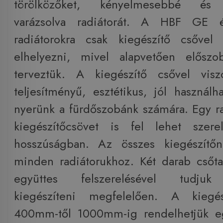
törölközőket, kényelmesebbé és 
varázsolva radiátorát. A HBF GE
radiátorokra csak kiegészítő csővel 
elhelyezni, mivel alapvetően előszob
terveztük. A kiegészítő csővel vis
teljesítményű, esztétikus, jól használh
nyerünk a fürdőszobánk számára. Egy r
kiegészítőcsövet is fel lehet szere
hosszúságban. Az összes kiegészítőn
minden radiátorukhoz. Két darab csőt
együttes felszerelésével tudjuk 
kiegészíteni megfelelően. A kiegés
400mm-től 1000mm-ig rendelhetjük e