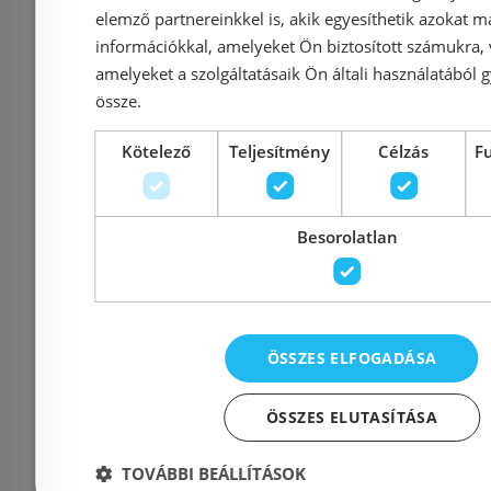
elemző partnereinkkel is, akik egyesíthetik azokat m
információkkal, amelyeket Ön biztosított számukra,
Általános Szerződési Feltételek
amelyeket a szolgáltatásaik Ön általi használatából g
össze.
Impresszum
Kötelező
Teljesítmény
Célzás
F
Besorolatlan
Elérhetőségek
1135 Budapest, Reitter F
Cím:
ÖSSZES ELFOGADÁSA
56.
Nyitvatartás:
Hétfő - Péntek: 9-17 :: S
ÖSSZES ELUTASÍTÁSA
2026. 08.08. ZÁRVA
TOVÁBBI BEÁLLÍTÁSOK