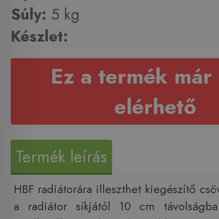
Súly:
5 kg
Készlet:
Ez a termék már
elérhető
Termék leírás
HBF radiátorára illeszthet kiegészítő cs
a radiátor síkjától 10 cm távolságba