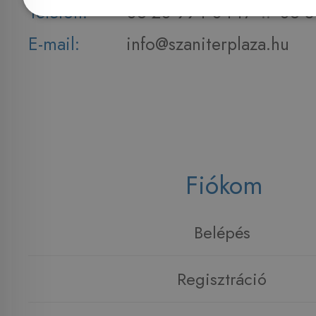
Telefon:
06 20 994 0447
::
06 3
E-mail:
info@szaniterplaza.hu
Fiókom
Belépés
Regisztráció