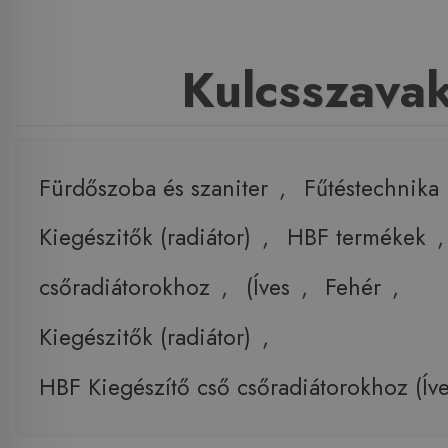
Kulcsszava
Fürdőszoba és szaniter
,
Fűtéstechnika
Kiegészitők (radiátor)
,
HBF termékek
csőradiátorokhoz
,
(Íves
,
Fehér
,
Kiegészitők (radiátor)
,
HBF Kiegészítő cső csőradiátorokhoz (Ív