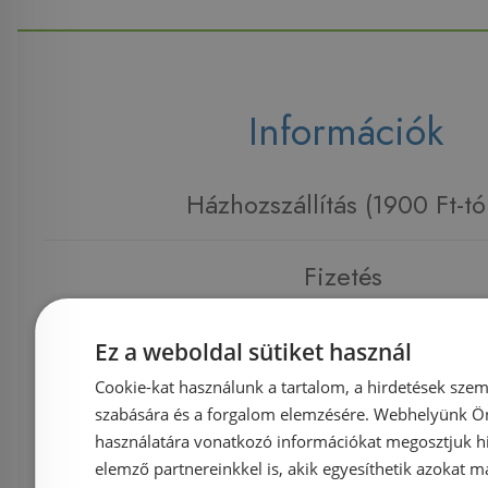
Információk
Házhozszállítás (1900 Ft-tó
Fizetés
Kapcsolat
Ez a weboldal sütiket használ
Cookie-kat használunk a tartalom, a hirdetések szem
Adatvédelmi tájékoztató
szabására és a forgalom elemzésére. Webhelyünk Ön 
használatára vonatkozó információkat megosztjuk hi
elemző partnereinkkel is, akik egyesíthetik azokat m