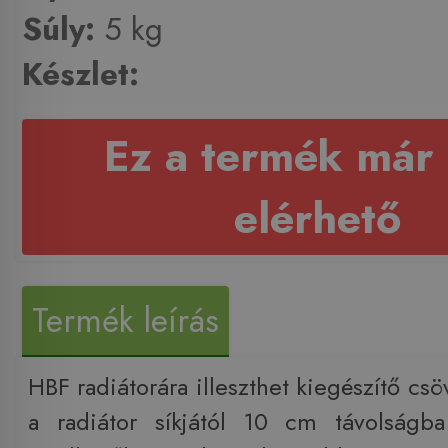
Súly:
5 kg
Készlet:
Ez a termék már
elérhető
Termék leírás
HBF radiátorára illeszthet kiegészítő cs
a radiátor síkjától 10 cm távolságba