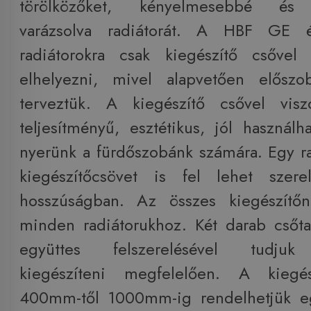
törölközőket, kényelmesebbé és 
varázsolva radiátorát. A HBF GE
radiátorokra csak kiegészítő csővel 
elhelyezni, mivel alapvetően előszob
terveztük. A kiegészítő csővel vis
teljesítményű, esztétikus, jól használh
nyerünk a fürdőszobánk számára. Egy r
kiegészítőcsövet is fel lehet szere
hosszúságban. Az összes kiegészítőn
minden radiátorukhoz. Két darab csőt
együttes felszerelésével tudjuk 
kiegészíteni megfelelően. A kiegés
400mm-től 1000mm-ig rendelhetjük e