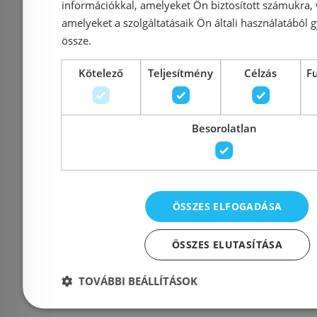
Általános Szerződési Feltételek
információkkal, amelyeket Ön biztosított számukra,
amelyeket a szolgáltatásaik Ön általi használatából g
össze.
Impresszum
Kötelező
Teljesítmény
Célzás
F
Besorolatlan
Elérhetőségek
1135 Budapest, Reitter F
Cím:
56.
ÖSSZES ELFOGADÁSA
Nyitvatartás:
Hétfő - Péntek: 9-17 :: S
ÖSSZES ELUTASÍTÁSA
2026. 08.08. ZÁRVA
TOVÁBBI BEÁLLÍTÁSOK
Telefon:
06 20 994 0447
::
06 3