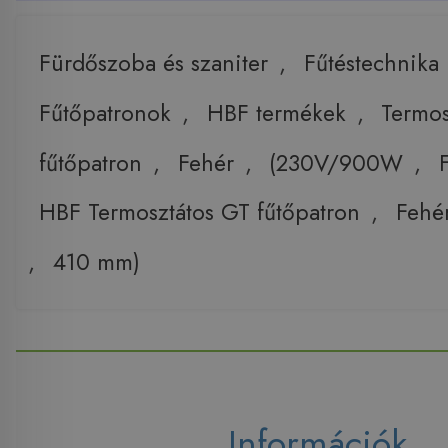
Fürdőszoba és szaniter
,
Fűtéstechnika
Fűtőpatronok
,
HBF termékek
,
Termos
fűtőpatron
,
Fehér
,
(230V/900W
,
HBF Termosztátos GT fűtőpatron
,
Fehé
,
410 mm)
Információk