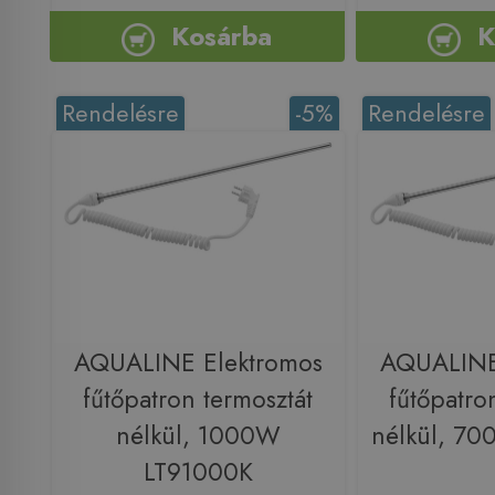
Kosárba
K
Rendelésre
-5%
Rendelésre
AQUALINE Elektromos
AQUALINE
fűtőpatron termosztát
fűtőpatro
nélkül, 1000W
nélkül, 7
LT91000K