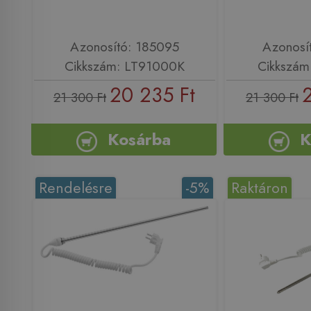
Azonosító: 185095
Azonosí
Cikkszám: LT91000K
Cikkszám
20 235 Ft
21 300 Ft
21 300 Ft
Kosárba
K
Rendelésre
-5%
Raktáron