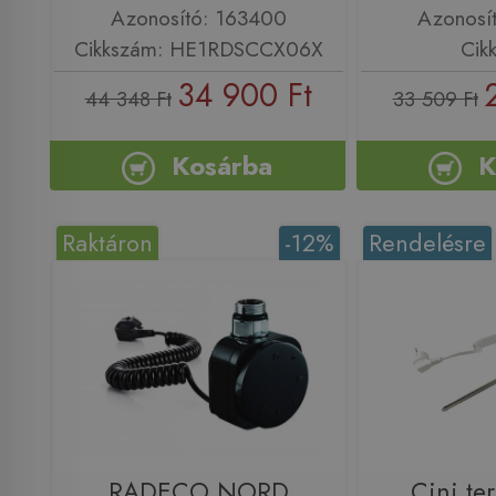
Azonosító: 163400
Azonosí
Cikkszám: HE1RDSCCX06X
Cik
34 900 Ft
44 348 Ft
33 509 Ft
Kosárba
K
Raktáron
-12%
Rendelésre
RADECO NORD
Cini te