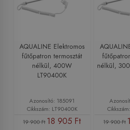
AQUALINE Elektromos
AQUALINE
fűtőpatron termosztát
fűtőpatro
nélkül, 400W
nélkül, 3
LT90400K
Azonosító: 185091
Azonosí
Cikkszám: LT90400K
Cikkszám
18 905 Ft
19 900 Ft
19 900 Ft