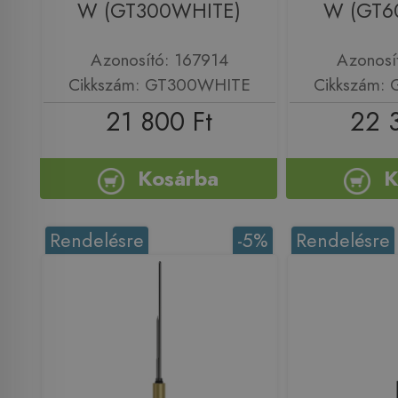
W (GT300WHITE)
W (GT6
Azonosító: 167914
Azonosí
Cikkszám: GT300WHITE
Cikkszám:
21 800 Ft
22 
Kosárba
K
Rendelésre
-5%
Rendelésre