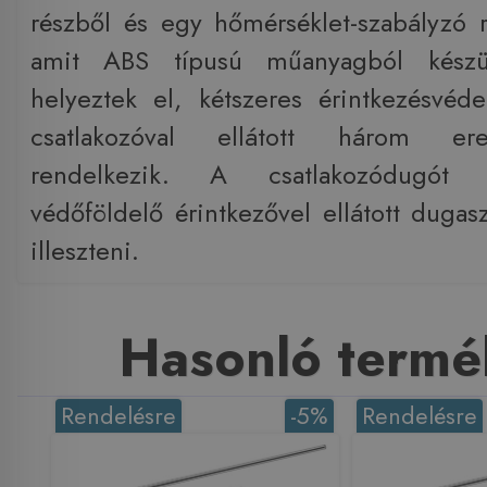
részből és egy hőmérséklet-szabályzó r
amit ABS típusú műanyagból készül
helyeztek el, kétszeres érintkezésvéde
csatlakozóval ellátott három er
rendelkezik. A csatlakozódugót 
védőföldelő érintkezővel ellátott dugasz
illeszteni.
Hasonló termé
Rendelésre
-5%
Rendelésre