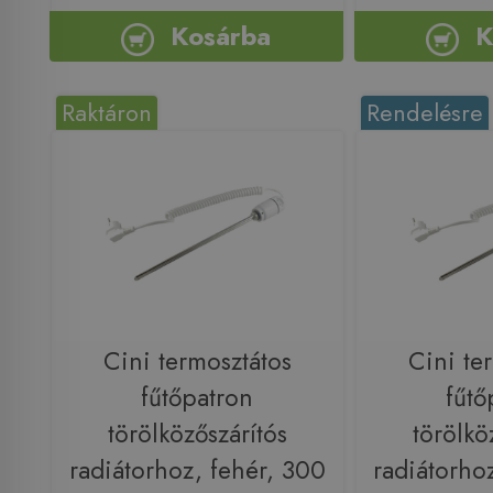
Kosárba
K
Raktáron
Rendelésre
Cini termosztátos
Cini te
fűtőpatron
fűtő
törölközőszárítós
törölkö
radiátorhoz, fehér, 300
radiátorho