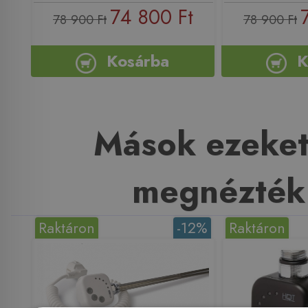
74 800 Ft
78 900 Ft
78 900 Ft
Kosárba
K
Mások ezeket
megnézték
Raktáron
-12%
Raktáron