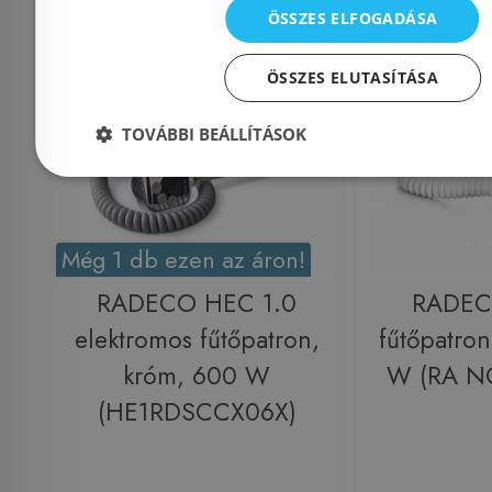
ÖSSZES ELFOGADÁSA
Raktáron
-21%
Raktáron
ÖSSZES ELUTASÍTÁSA
TOVÁBBI BEÁLLÍTÁSOK
Még 1 db ezen az áron!
RADECO HEC 1.0
RADE
elektromos fűtőpatron,
fűtőpatron
króm, 600 W
W (RA 
(HE1RDSCCX06X)