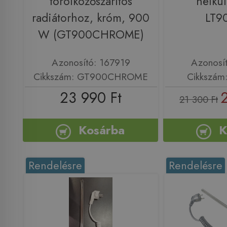
törölközőszárítós
nélkü
radiátorhoz, króm, 900
LT9
W (GT900CHROME)
Azonosító: 167919
Azonosí
Cikkszám: GT900CHROME
Cikkszám
23 990 Ft
21 300 Ft
Kosárba
K
Rendelésre
Rendelésre