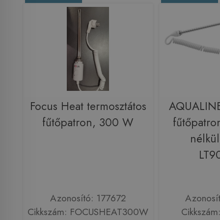
Focus Heat termosztátos
AQUALINE
fűtőpatron, 300 W
fűtőpatro
nélkü
LT9
Azonosító: 177672
Azonosí
Cikkszám: FOCUSHEAT300W
Cikkszám