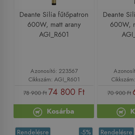
Deante Silia fűtőpatron
Deante Sil
600W, matt arany
600W, m
AGI_R601
AGI
Azonosító: 223567
Azonosí
Cikkszám: AGI_R601
Cikkszám
74 800 Ft
78 900 Ft
70 900 Ft
Kosárba
K
Rendelésre
-5%
Rendelésre