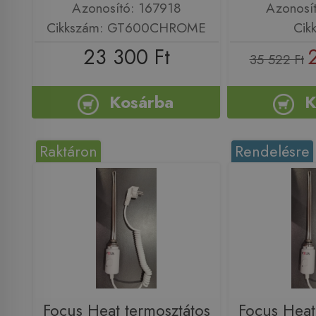
Azonosító: 167918
Azonosí
Cikkszám: GT600CHROME
Cik
23 300 Ft
35 522 Ft
Kosárba
K
Raktáron
Rendelésre
Focus Heat termosztátos
Focus Heat