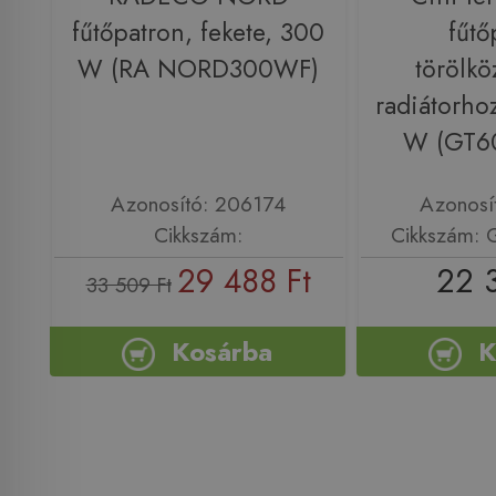
fűtőpatron, fekete, 300
fűtő
W (RA NORD300WF)
törölkö
radiátorho
W (GT6
Azonosító: 206174
Azonosí
Cikkszám:
Cikkszám:
29 488 Ft
22 
33 509 Ft
Kosárba
K