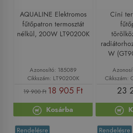
AQUALINE Elektromos
Cini te
fűtőpatron termosztát
fűtő
nélkül, 200W LT90200K
törölkö
radiátorho
W (GT9
Azonosító: 185089
Azonosí
Cikkszám: LT90200K
Cikkszám:
18 905 Ft
23 
19 900 Ft
Kosárba
K
Rendelésre
Rendelésre