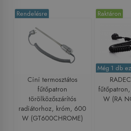
Rendelésre
Raktáron
Még 1 db ez
Cini termosztátos
RADE
fűtőpatron
fűtőpatron,
törölközőszárítós
W (RA N
radiátorhoz, króm, 600
W (GT600CHROME)