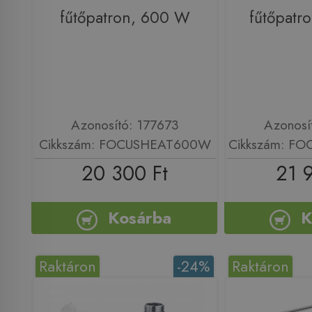
fűtőpatron, 600 W
fűtőpatr
Azonosító: 177673
Azonosí
Cikkszám: FOCUSHEAT600W
Cikkszám: F
20 300 Ft
21 
Kosárba
K
Raktáron
-24%
Raktáron