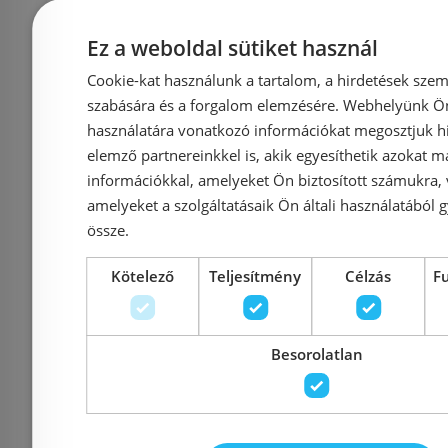
Bemutatóteremben
Ez a weboldal sütiket használ
Még 2 db ez
kiállítva
Cookie-kat használunk a tartalom, a hirdetések szem
RADECO HEC 1.0
RADECO
szabására és a forgalom elemzésére. Webhelyünk Ön 
használatára vonatkozó információkat megosztjuk hi
elektromos fűtőpatron,
elektromos
elemző partnereinkkel is, akik egyesíthetik azokat m
fehér, 600 W
feket
információkkal, amelyeket Ön biztosított számukra,
(HE1RDSCWX06X)
(HE1RD
amelyeket a szolgáltatásaik Ön általi használatából g
össze.
Kötelező
Teljesítmény
Célzás
F
Azonosító: 163397
Azonosí
Cikkszám: HE1RDSCWX06X
Cikkszám: 
Besorolatlan
30 824 Ft
35 027 Ft
35 027 Ft
Kosárba
K