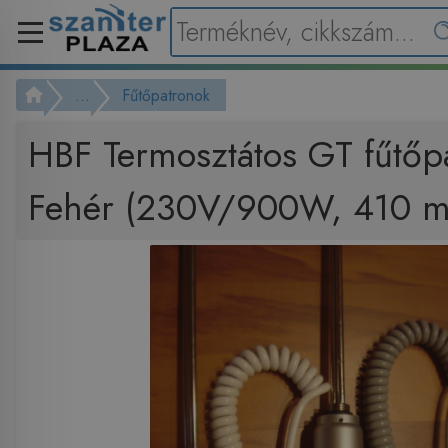
...
Fűtőpatronok
HBF Termosztátos GT fűtőp
Fehér (230V/900W, 410 