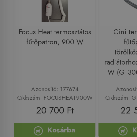
Focus Heat termosztátos
Cini te
fűtőpatron, 900 W
fűtő
törölkö
radiátorho
W (GT3
Azonosító: 177674
Azonosí
Cikkszám: FOCUSHEAT900W
Cikkszám:
20 700 Ft
22 
Kosárba
K