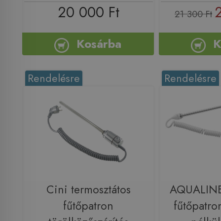
20 000 Ft
21 300 Ft
Kosárba
K
Rendelésre
Rendelésre
Cini termosztátos
AQUALINE
fűtőpatron
fűtőpatro