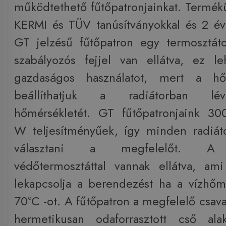
működtethető fűtőpatronjainkat. Termék
KERMI és TÜV tanúsítványokkal és 2 év
GT jelzésű fűtőpatron egy termosztát
szabályozós fejjel van ellátva, ez l
gazdaságos használatot, mert a hőf
beállíthatjuk a radiátorban lé
hőmérsékletét. GT fűtőpatronjaink 30
W teljesítményűek, így minden radiát
választani a megfelelőt. A f
védőtermosztáttal vannak ellátva, am
lekapcsolja a berendezést ha a vízhőmé
70°C -ot. A fűtőpatron a megfelelő csav
hermetikusan odaforrasztott cső ala