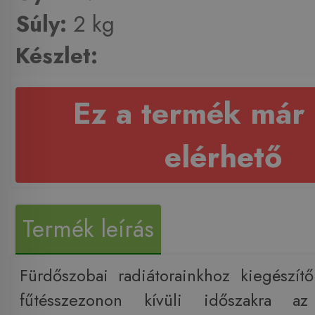
Súly:
2 kg
Készlet:
Ez a termék már
elérhető
Termék leírás
Fürdőszobai radiátorainkhoz kiegészítő
fűtésszezonon kívüli időszakra az