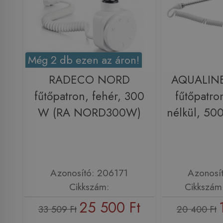
Még 2 db ezen az áron!
RADECO NORD
AQUALINE
fűtőpatron, fehér, 300
fűtőpatro
W (RA NORD300W)
nélkül, 5
Azonosító: 206171
Azonosí
Cikkszám:
Cikkszám
25 500 Ft
33 509 Ft
20 400 Ft