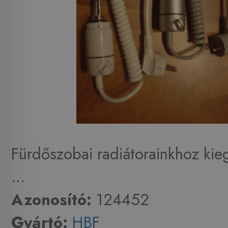
Fürdőszobai radiátorainkhoz kie
...
Azonosító:
124452
Gyártó:
HBF