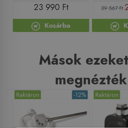
23 990 Ft
39 567 Ft
Kosárba
K
Mások ezeket
megnézték
Raktáron
-12%
Raktáron