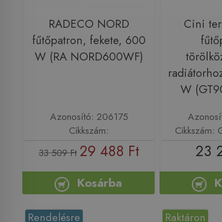
RADECO NORD
Cini te
fűtőpatron, fekete, 600
fűtő
W (RA NORD600WF)
törölkö
radiátorho
W (GT9
Azonosító: 206175
Azonosí
Cikkszám:
Cikkszám:
29 488 Ft
23 
33 509 Ft
Kosárba
K
Rendelésre
Raktáron