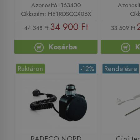
Azonosító: 163400
Azonosí
Cikkszám: HE1RDSCCX06X
Cik
34 900 Ft
44 348 Ft
33 509 Ft
Kosárba
K
Raktáron
-12%
Rendelésre
RADECO NORD
Cini te