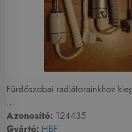
Fürdőszobai radiátorainkhoz kie
...
Azonosító:
124435
Gyártó:
HBF