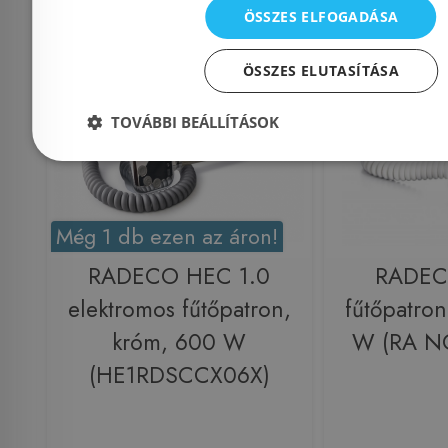
ÖSSZES ELFOGADÁSA
Raktáron
-21%
Raktáron
ÖSSZES ELUTASÍTÁSA
TOVÁBBI BEÁLLÍTÁSOK
Még 1 db ezen az áron!
RADECO HEC 1.0
RADE
elektromos fűtőpatron,
fűtőpatron
króm, 600 W
W (RA 
(HE1RDSCCX06X)