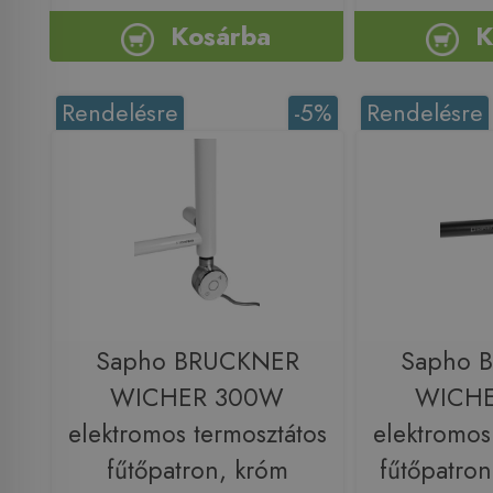
Kosárba
K
Rendelésre
-5%
Rendelésre
Sapho BRUCKNER
Sapho 
WICHER 300W
WICH
elektromos termosztátos
elektromos
fűtőpatron, króm
fűtőpatron