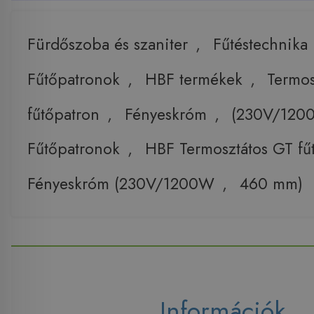
Fürdőszoba és szaniter
,
Fűtéstechnika
Fűtőpatronok
,
HBF termékek
,
Termos
fűtőpatron
,
Fényeskróm
,
(230V/120
Fűtőpatronok
,
HBF Termosztátos GT fű
Fényeskróm (230V/1200W
,
460 mm)
Információk