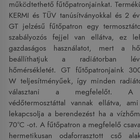
működtethető fűtőpatronjainkat. Termék
KERMI és TÜV tanúsítványokkal és 2 év
GT jelzésű fűtőpatron egy termosztát
szabályozós fejjel van ellátva, ez l
gazdaságos használatot, mert a hőf
beállíthatjuk a radiátorban lé
hőmérsékletét. GT fűtőpatronjaink 30
W teljesítményűek, így minden radiát
választani a megfelelőt. A f
védőtermosztáttal vannak ellátva, am
lekapcsolja a berendezést ha a vízhőmé
70°C -ot. A fűtőpatron a megfelelő csav
hermetikusan odaforrasztott cső ala