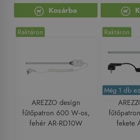
Kosárba
K
Raktáron
Raktáron
Még 1 db ez
AREZZO design
AREZZ
fűtőpatron 600 W-os,
fűtőpatro
fehér AR-RD10W
fekete