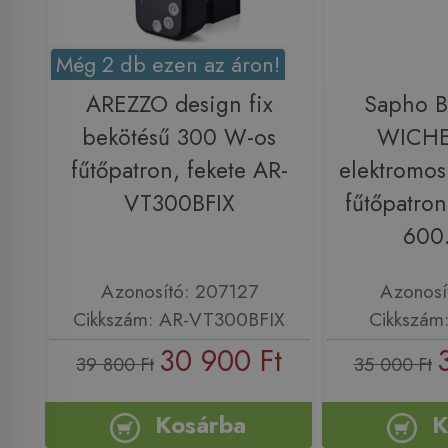
Még 2 db ezen az áron!
AREZZO design fix
Sapho 
bekötésű 300 W-os
WICH
fűtőpatron, fekete AR-
elektromos
VT300BFIX
fűtőpatron
600
Azonosító: 207127
Azonosí
Cikkszám: AR-VT300BFIX
Cikkszám
30 900 Ft
39 800 Ft
35 000 Ft
Kosárba
K