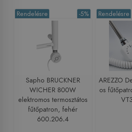
Rendelésre
-5%
Rendelésre
Sapho BRUCKNER
AREZZO De
WICHER 800W
os fűtőpatr
elektromos termosztátos
VT
fűtőpatron, fehér
600.206.4