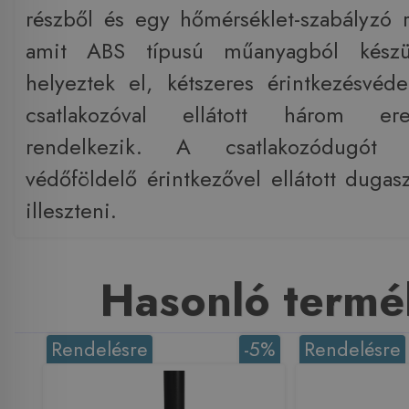
részből és egy hőmérséklet-szabályzó r
amit ABS típusú műanyagból készül
helyeztek el, kétszeres érintkezésvéde
csatlakozóval ellátott három er
rendelkezik. A csatlakozódugót 
védőföldelő érintkezővel ellátott dugasz
illeszteni.
Hasonló termé
Rendelésre
-5%
Rendelésre