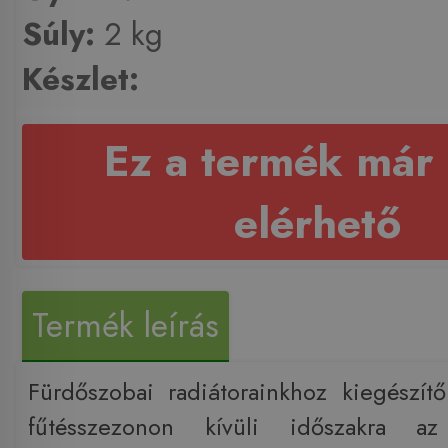
Súly:
2 kg
Készlet:
Ez a termék már
elérhető
Termék leírás
Fürdőszobai radiátorainkhoz kiegészítő
fűtésszezonon kívüli időszakra az