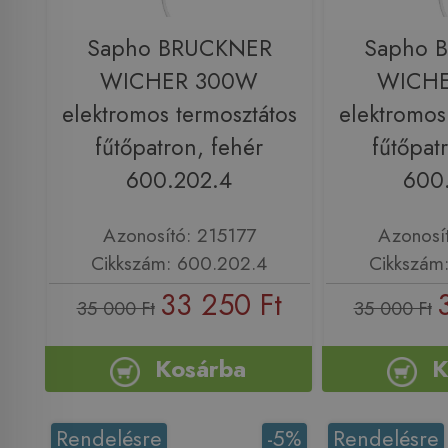
Sapho BRUCKNER
Sapho 
WICHER 300W
WICH
elektromos termosztátos
elektromos
fűtőpatron, fehér
fűtőpat
600.202.4
600
Azonosító: 215177
Azonosí
Cikkszám: 600.202.4
Cikkszám
33 250 Ft
35 000 Ft
35 000 Ft
Kosárba
K
Rendelésre
-5%
Rendelésre