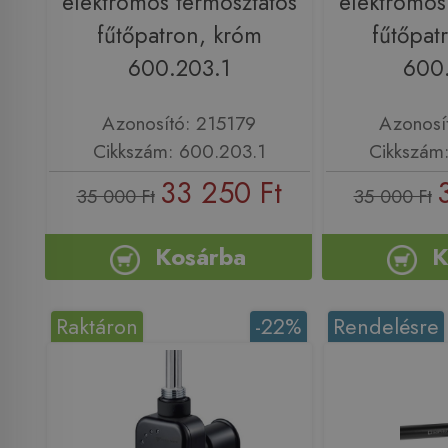
elektromos termosztátos
elektromos
fűtőpatron, króm
fűtőpat
600.203.1
600
Azonosító: 215179
Azonosí
Cikkszám: 600.203.1
Cikkszám
33 250 Ft
35 000 Ft
35 000 Ft
Kosárba
K
Raktáron
-22%
Rendelésre