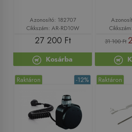
Azonosító: 182707
Azonosí
Cikkszám: AR-RD10W
Cikkszám
27 200 Ft
2
31 100 Ft
Kosárba
K
Raktáron
-12%
Raktáron