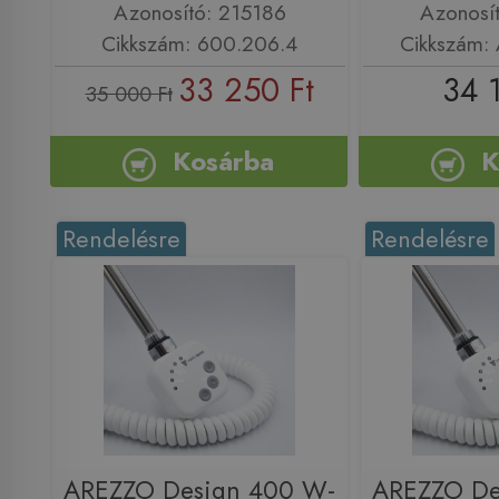
Azonosító: 215186
Azonosí
Cikkszám: 600.206.4
Cikkszám
33 250 Ft
34 
35 000 Ft
Kosárba
K
Rendelésre
Rendelésre
AREZZO Design 400 W-
AREZZO De