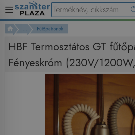
...
Fűtőpatronok
HBF Termosztátos GT fűtőp
Fényeskróm (230V/1200W