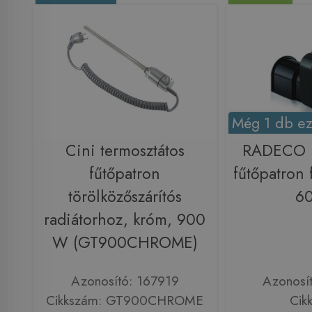
Még 1 db ez
Cini termosztátos
RADECO N
fűtőpatron
fűtőpatron 
törölközőszárítós
6
radiátorhoz, króm, 900
W (GT900CHROME)
Azonosító: 167919
Azonosí
Cikkszám: GT900CHROME
Cik