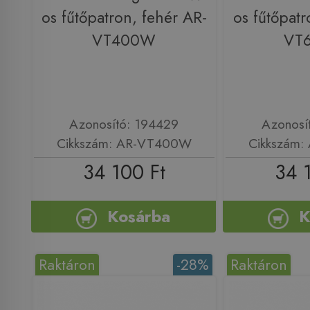
os fűtőpatron, fehér AR-
os fűtőpatr
VT400W
VT
Azonosító: 194429
Azonosí
Cikkszám: AR-VT400W
Cikkszám
34 100 Ft
34 
Kosárba
K
Raktáron
-28%
Raktáron