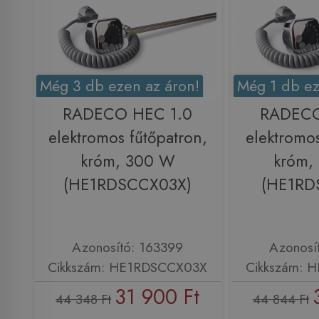
Még 3 db ezen az áron!
Még 1 db ez
RADECO HEC 1.0
RADECO
elektromos fűtőpatron,
elektromos
króm, 300 W
króm,
(HE1RDSCCX03X)
(HE1RD
Azonosító: 163399
Azonosí
Cikkszám: HE1RDSCCX03X
Cikkszám: 
31 900 Ft
44 348 Ft
44 844 Ft