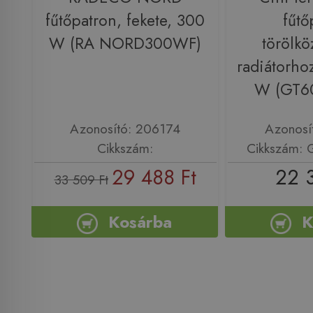
fűtőpatron, fekete, 300
fűtő
W (RA NORD300WF)
törölkö
radiátorho
W (GT6
Azonosító: 206174
Azonosí
Cikkszám:
Cikkszám:
29 488 Ft
22 
33 509 Ft
Kosárba
K