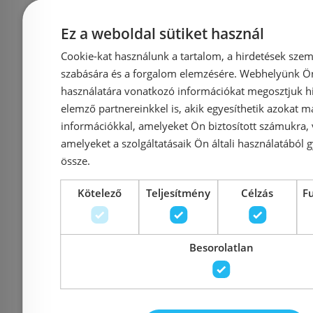
Bemutatóteremben
Ez a weboldal sütiket használ
Még 2 db ez
kiállítva
Cookie-kat használunk a tartalom, a hirdetések szem
RADECO HEC 1.0
RADECO
szabására és a forgalom elemzésére. Webhelyünk Ön 
használatára vonatkozó információkat megosztjuk hi
elektromos fűtőpatron,
elektromos
elemző partnereinkkel is, akik egyesíthetik azokat m
fehér, 600 W
feket
információkkal, amelyeket Ön biztosított számukra,
(HE1RDSCWX06X)
(HE1RD
amelyeket a szolgáltatásaik Ön általi használatából g
össze.
Kötelező
Teljesítmény
Célzás
F
Azonosító: 163397
Azonosí
Cikkszám: HE1RDSCWX06X
Cikkszám: 
Besorolatlan
30 824 Ft
35 027 Ft
35 027 Ft
Kosárba
K