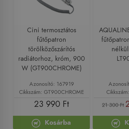
Cini termosztátos
AQUALINE
fűtőpatron
fűtőpatro
törölközőszárítós
nélkü
radiátorhoz, króm, 900
LT9
W (GT900CHROME)
Azonosító: 167919
Azonosí
Cikkszám: GT900CHROME
Cikkszám
23 990 Ft
21 300 Ft
Kosárba
K