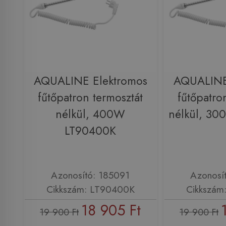
AQUALINE Elektromos
AQUALINE
fűtőpatron termosztát
fűtőpatro
nélkül, 400W
nélkül, 3
LT90400K
Azonosító: 185091
Azonosí
Cikkszám: LT90400K
Cikkszám
18 905 Ft
19 900 Ft
19 900 Ft