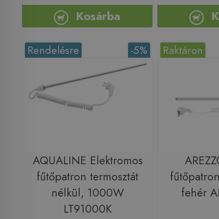
Kosárba
K
Rendelésre
-5%
Raktáron
AQUALINE Elektromos
AREZZ
fűtőpatron termosztát
fűtőpatro
nélkül, 1000W
fehér 
LT91000K