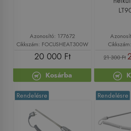
nélkü
LT9
Azonosító: 177672
Azonosí
Cikkszám: FOCUSHEAT300W
Cikkszám
20 000 Ft
21 300 Ft
Kosárba
K
Rendelésre
Rendelésre