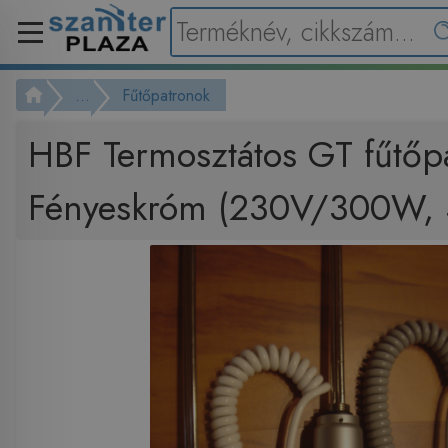
...
Fűtőpatronok
HBF Termosztátos GT fűtőp
Fényeskróm (230V/300W,