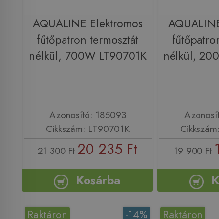
AQUALINE Elektromos
AQUALINE
fűtőpatron termosztát
fűtőpatro
nélkül, 700W LT90701K
nélkül, 2
Azonosító: 185093
Azonosí
Cikkszám: LT90701K
Cikkszám
20 235 Ft
21 300 Ft
19 900 Ft
Kosárba
K
Raktáron
-14%
Raktáron