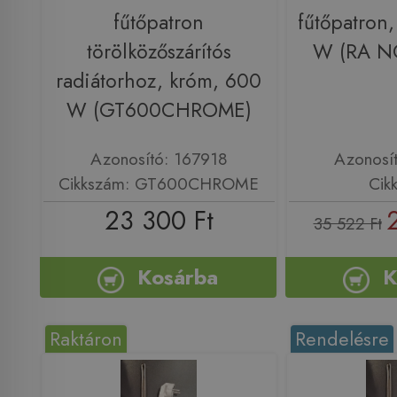
fűtőpatron
fűtőpatron,
törölközőszárítós
W (RA N
radiátorhoz, króm, 600
W (GT600CHROME)
Azonosító: 167918
Azonosí
Cikkszám: GT600CHROME
Cik
23 300 Ft
35 522 Ft
Kosárba
K
Raktáron
Rendelésre