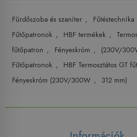
Fürdőszoba és szaniter
,
Fűtéstechnika
Fűtőpatronok
,
HBF termékek
,
Termos
fűtőpatron
,
Fényeskróm
,
(230V/30
Fűtőpatronok
,
HBF Termosztátos GT fű
Fényeskróm (230V/300W
,
312 mm)
Információk