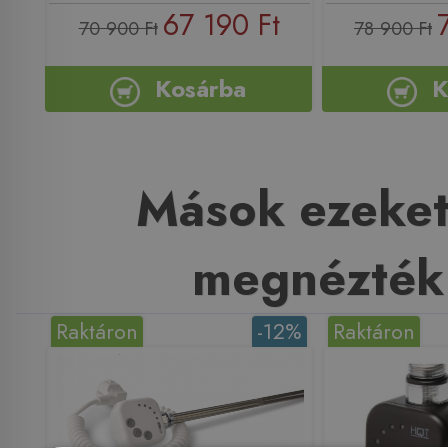
67 190 Ft
70 900 Ft
78 900 Ft
Kosárba
K
Mások ezeket
megnézték
Raktáron
-12%
Raktáron