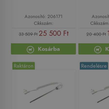
Azonosító: 206171
Azonosí
Cikkszám:
Cikkszám
25 500 Ft
33 509 Ft
20 400 Ft
Kosárba
K
Raktáron
Rendelésre