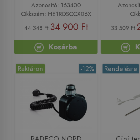
Azonosító: 163400
Azonosí
Cikkszám: HE1RDSCCX06X
Cik
34 900 Ft
44 348 Ft
33 509 Ft
Kosárba
K
Raktáron
-12%
Rendelésre
RADECO NORD
Cini te