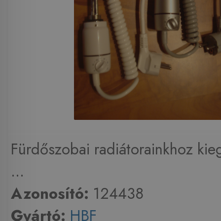
Fürdőszobai radiátorainkhoz kie
...
Azonosító:
124438
Gyártó:
HBF