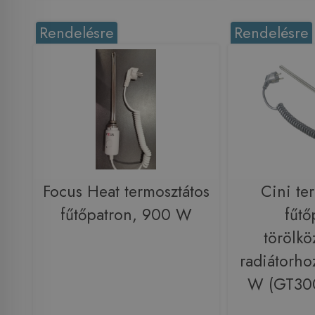
Rendelésre
Rendelésre
Focus Heat termosztátos
Cini te
fűtőpatron, 900 W
fűtő
törölkö
radiátorho
W (GT3