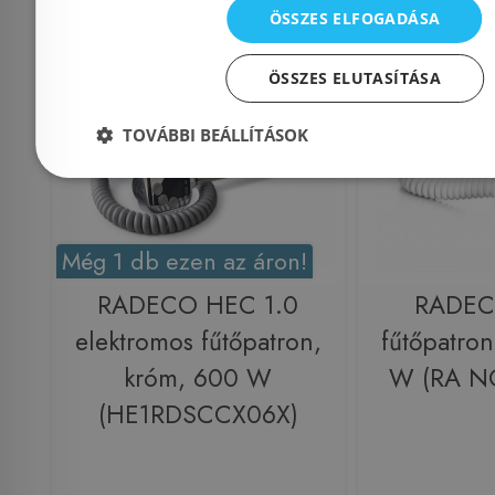
ÖSSZES ELFOGADÁSA
Raktáron
-21%
Raktáron
ÖSSZES ELUTASÍTÁSA
TOVÁBBI BEÁLLÍTÁSOK
Még 1 db ezen az áron!
RADECO HEC 1.0
RADE
elektromos fűtőpatron,
fűtőpatron
króm, 600 W
W (RA 
(HE1RDSCCX06X)