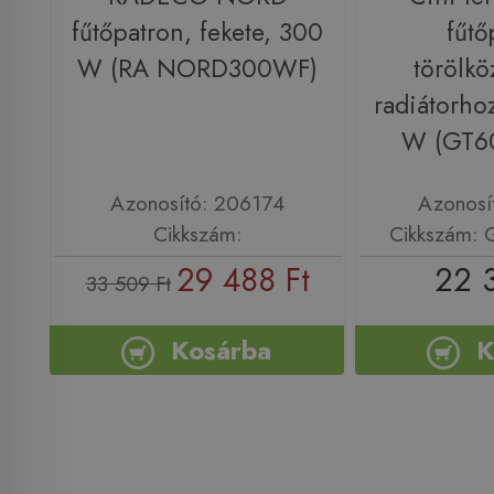
fűtőpatron, fekete, 300
fűtő
W (RA NORD300WF)
törölkö
radiátorho
W (GT6
Azonosító: 206174
Azonosí
Cikkszám:
Cikkszám:
29 488 Ft
22 
33 509 Ft
Kosárba
K