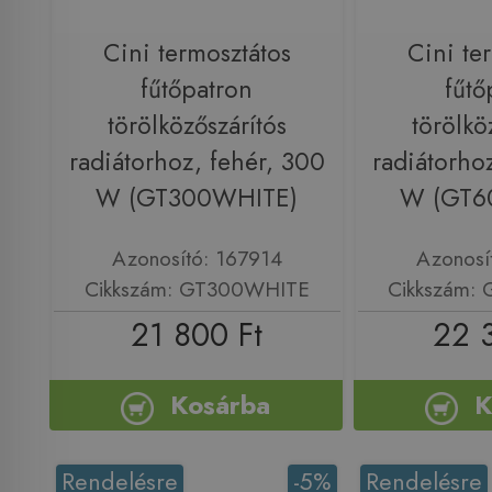
Cini termosztátos
Cini te
fűtőpatron
fűtő
törölközőszárítós
törölkö
radiátorhoz, fehér, 300
radiátorho
W (GT300WHITE)
W (GT6
Azonosító: 167914
Azonosí
Cikkszám: GT300WHITE
Cikkszám:
21 800 Ft
22 
Kosárba
K
Rendelésre
-5%
Rendelésre