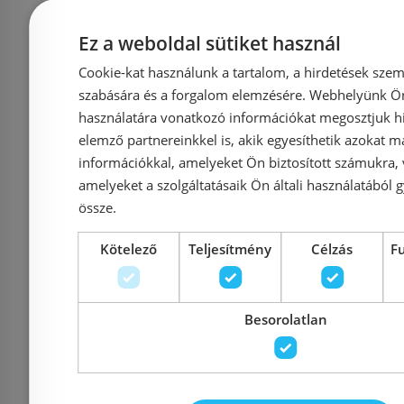
Bemutatóteremben
Ez a weboldal sütiket használ
Még 2 db ez
kiállítva
Cookie-kat használunk a tartalom, a hirdetések szem
RADECO HEC 1.0
RADECO
szabására és a forgalom elemzésére. Webhelyünk Ön 
használatára vonatkozó információkat megosztjuk hi
elektromos fűtőpatron,
elektromos
elemző partnereinkkel is, akik egyesíthetik azokat m
fehér, 600 W
feket
információkkal, amelyeket Ön biztosított számukra,
(HE1RDSCWX06X)
(HE1RD
amelyeket a szolgáltatásaik Ön általi használatából g
össze.
Kötelező
Teljesítmény
Célzás
F
Azonosító: 163397
Azonosí
Cikkszám: HE1RDSCWX06X
Cikkszám: 
Besorolatlan
30 824 Ft
35 027 Ft
35 027 Ft
Kosárba
K