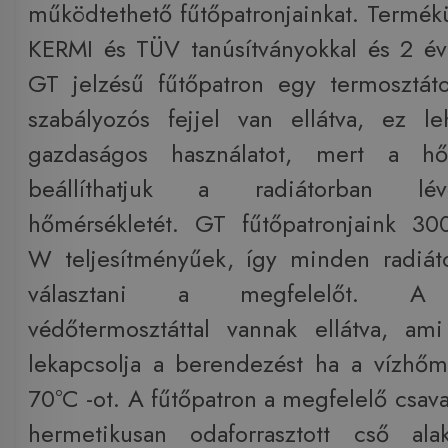
működtethető fűtőpatronjainkat. Termék
KERMI és TÜV tanúsítványokkal és 2 év
GT jelzésű fűtőpatron egy termosztát
szabályozós fejjel van ellátva, ez l
gazdaságos használatot, mert a hőf
beállíthatjuk a radiátorban lé
hőmérsékletét. GT fűtőpatronjaink 30
W teljesítményűek, így minden radiát
választani a megfelelőt. A f
védőtermosztáttal vannak ellátva, am
lekapcsolja a berendezést ha a vízhőmé
70°C -ot. A fűtőpatron a megfelelő csav
hermetikusan odaforrasztott cső ala