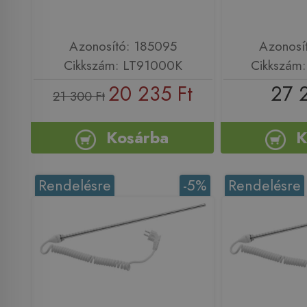
Azonosító: 185095
Azonosí
Cikkszám: LT91000K
Cikkszám
20 235 Ft
27 
21 300 Ft
Kosárba
K
Rendelésre
-5%
Rendelésre