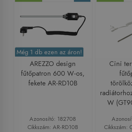
Még 1 db ezen az áron!
AREZZO design
Cini te
fűtőpatron 600 W-os,
fűtő
fekete AR-RD10B
törölkö
radiátorho
W (GT9
Azonosító: 182708
Azonosí
Cikkszám: AR-RD10B
Cikkszám: