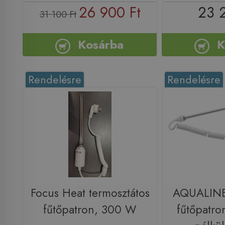
26 900 Ft
23 
31 100 Ft
Kosárba
K
Rendelésre
Rendelésre
Focus Heat termosztátos
AQUALINE
fűtőpatron, 300 W
fűtőpatro