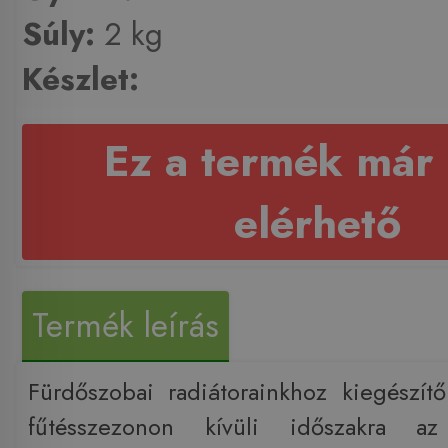
Súly:
2 kg
Készlet:
Ez a termék már
elérhető
Termék leírás
Fürdőszobai radiátorainkhoz kiegészítő
fűtésszezonon kívüli időszakra az