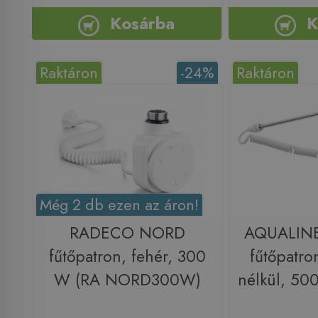
Kosárba
K
Raktáron
-24%
Raktáron
Még 2 db ezen az áron!
RADECO NORD
AQUALINE
fűtőpatron, fehér, 300
fűtőpatro
W (RA NORD300W)
nélkül, 5