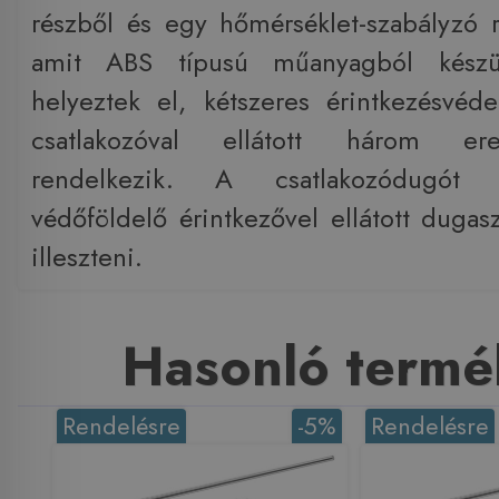
részből és egy hőmérséklet-szabályzó r
amit ABS típusú műanyagból készül
helyeztek el, kétszeres érintkezésvéde
csatlakozóval ellátott három er
rendelkezik. A csatlakozódugót 
védőföldelő érintkezővel ellátott dugasz
illeszteni.
Hasonló termé
Rendelésre
-5%
Rendelésre