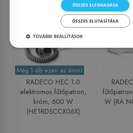
ÖSSZES ELFOGADÁSA
Raktáron
-21%
Raktáron
ÖSSZES ELUTASÍTÁSA
TOVÁBBI BEÁLLÍTÁSOK
Még 1 db ezen az áron!
RADECO HEC 1.0
RADE
elektromos fűtőpatron,
fűtőpatron
króm, 600 W
W (RA 
(HE1RDSCCX06X)