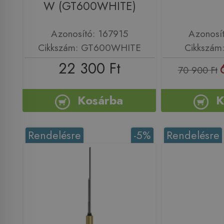
W (GT600WHITE)
Azonosító: 167915
Azonosí
Cikkszám: GT600WHITE
Cikkszám
22 300 Ft
70 900 Ft
Kosárba
K
Rendelésre
-5%
Rendelésre