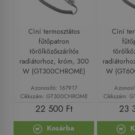
Cini termosztátos
Cini te
fűtőpatron
fűtő
törölközőszárítós
törölkö
radiátorhoz, króm, 300
radiátorho
W (GT300CHROME)
W (GT6
Azonosító: 167917
Azonosí
Cikkszám: GT300CHROME
Cikkszám:
22 500 Ft
23 
Kosárba
K