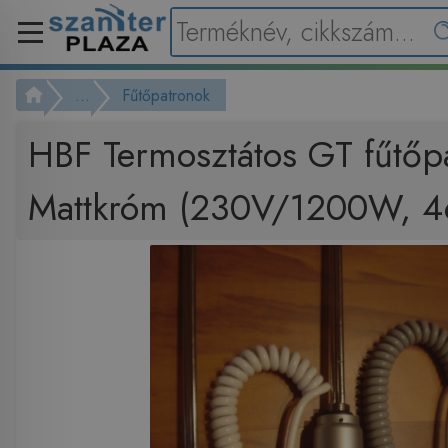
...
Fűtőpatronok
HBF Termosztátos GT fűtőp
Mattkróm (230V/1200W, 