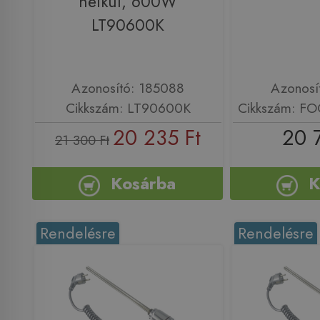
nélkül, 600W
LT90600K
Azonosító: 185088
Azonosí
Cikkszám: LT90600K
Cikkszám: 
20 235 Ft
20 
21 300 Ft
Kosárba
K
Rendelésre
Rendelésre