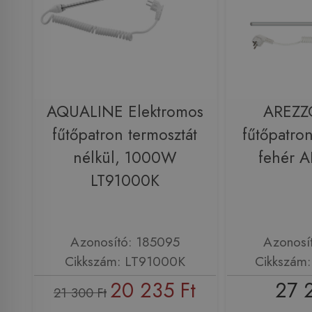
AQUALINE Elektromos
AREZZ
fűtőpatron termosztát
fűtőpatro
nélkül, 1000W
fehér 
LT91000K
Azonosító: 185095
Azonosí
Cikkszám: LT91000K
Cikkszám
20 235 Ft
27 
21 300 Ft