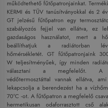
működtethető fűtőpatronjainkat. Termék
KERMI és TÜV tanúsítványokkal és 2 év
GT jelzésű fűtőpatron egy termosztát
szabályozós fejjel van ellátva, ez l
gazdaságos használatot, mert a hőf
beállíthatjuk a radiátorban lé
hőmérsékletét. GT fűtőpatronjaink 30
W teljesítményűek, így minden radiát
választani a megfelelőt. A f
védőtermosztáttal vannak ellátva, am
lekapcsolja a berendezést ha a vízhőmé
70°C -ot. A fűtőpatron a megfelelő csav
hermetikusan odaforrasztott cső ala