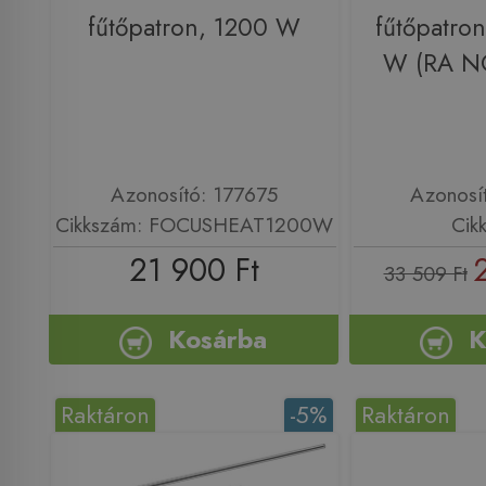
fűtőpatron, 1200 W
fűtőpatron
W (RA 
Azonosító: 177675
Azonosí
Cikkszám: FOCUSHEAT1200W
Cik
21 900 Ft
33 509 Ft
Kosárba
K
Raktáron
-5%
Raktáron