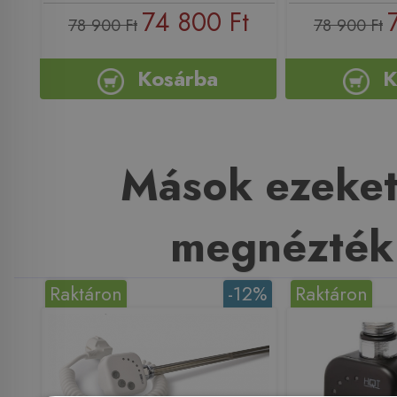
74 800 Ft
78 900 Ft
78 900 Ft
Kosárba
K
Mások ezeket
megnézték
Raktáron
-12%
Raktáron