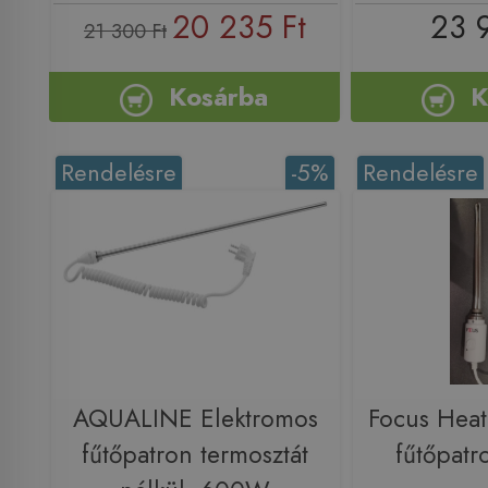
20 235 Ft
23 
21 300 Ft
Kosárba
K
Rendelésre
-5%
Rendelésre
AQUALINE Elektromos
Focus Heat
fűtőpatron termosztát
fűtőpat