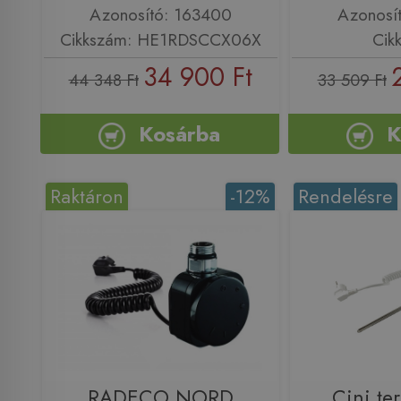
Azonosító: 163400
Azonosí
Cikkszám: HE1RDSCCX06X
Cik
34 900 Ft
44 348 Ft
33 509 Ft
Kosárba
K
Raktáron
-12%
Rendelésre
RADECO NORD
Cini te