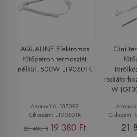
AQUALINE Elektromos
Cini te
fűtőpatron termosztát
fűtő
nélkül, 500W LT90501K
törölkö
radiátorho
W (GT3
Azonosító: 185092
Azonosí
Cikkszám: LT90501K
Cikkszám:
19 380 Ft
21 
20 400 Ft