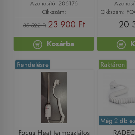
Azonosító: 206176
Azonosí
Cikkszám:
Cikkszám: 
23 900 Ft
20 
35 522 Ft
Kosárba
K
Rendelésre
Raktáron
Még 2 db ez
Focus Heat termosztátos
RADE