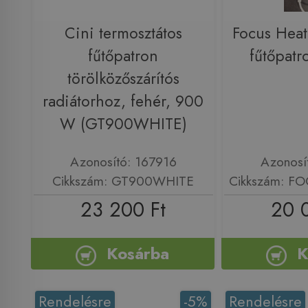
Cini termosztátos
Focus Heat
fűtőpatron
fűtőpat
törölközőszárítós
radiátorhoz, fehér, 900
W (GT900WHITE)
Azonosító: 167916
Azonosí
Cikkszám: GT900WHITE
Cikkszám: 
23 200 Ft
20 
Kosárba
K
Rendelésre
-5%
Rendelésre