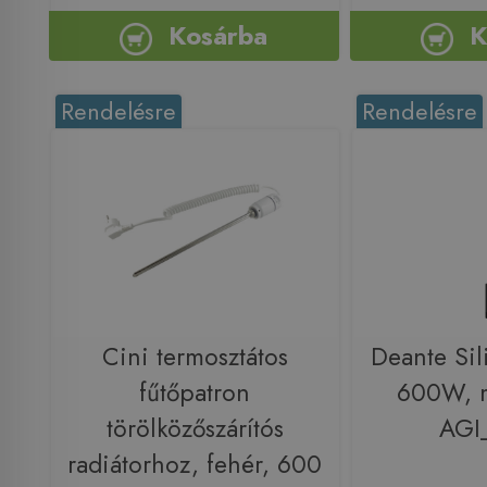
Kosárba
K
Rendelésre
Rendelésre
Cini termosztátos
Deante Sil
fűtőpatron
600W, m
törölközőszárítós
AGI
radiátorhoz, fehér, 600