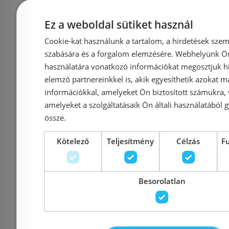
Bemutatóteremben
Ez a weboldal sütiket használ
Még 2 db ez
kiállítva
Cookie-kat használunk a tartalom, a hirdetések szem
RADECO HEC 1.0
RADECO
szabására és a forgalom elemzésére. Webhelyünk Ön 
használatára vonatkozó információkat megosztjuk hi
elektromos fűtőpatron,
elektromos
elemző partnereinkkel is, akik egyesíthetik azokat m
fehér, 600 W
feket
információkkal, amelyeket Ön biztosított számukra,
(HE1RDSCWX06X)
(HE1RD
amelyeket a szolgáltatásaik Ön általi használatából g
össze.
Kötelező
Teljesítmény
Célzás
F
Azonosító: 163397
Azonosí
Cikkszám: HE1RDSCWX06X
Cikkszám: 
Besorolatlan
30 824 Ft
35 027 Ft
35 027 Ft
Kosárba
K