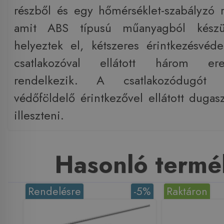
részből és egy hőmérséklet-szabályzó r
amit ABS típusú műanyagból készül
helyeztek el, kétszeres érintkezésvéde
csatlakozóval ellátott három er
rendelkezik. A csatlakozódugót 
védőföldelő érintkezővel ellátott dugasz
illeszteni.
Hasonló termé
Rendelésre
-5%
Raktáron