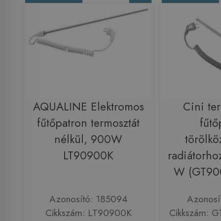
AQUALINE Elektromos
Cini te
fűtőpatron termosztát
fűtő
nélkül, 900W
törölkö
LT90900K
radiátorho
W (GT9
Azonosító: 185094
Azonosí
Cikkszám: LT90900K
Cikkszám: