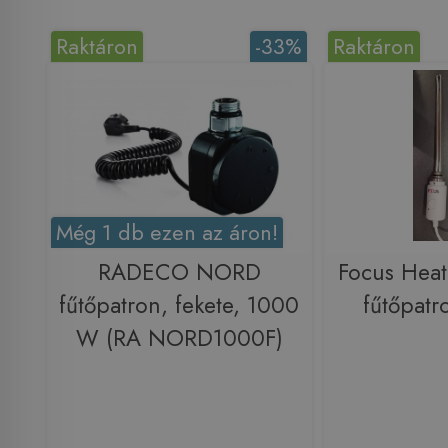
Raktáron
-33%
Raktáron
Még 1 db ezen az áron!
RADECO NORD
Focus Heat
fűtőpatron, fekete, 1000
fűtőpat
W (RA NORD1000F)