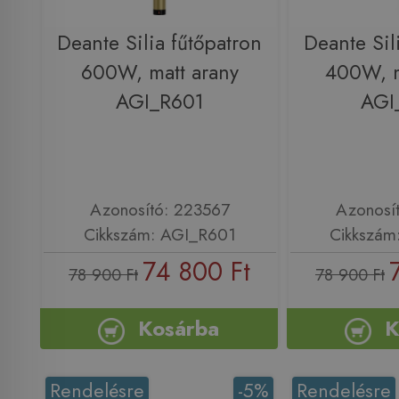
Deante Silia fűtőpatron
Deante Sil
600W, matt arany
400W, m
AGI_R601
AGI
Azonosító: 223567
Azonosí
Cikkszám: AGI_R601
Cikkszám
74 800 Ft
78 900 Ft
78 900 Ft
Kosárba
K
Rendelésre
-5%
Rendelésre