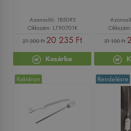
Azonosító: 185093
Azonosí
Cikkszám: LT90701K
Cikkszám
20 235 Ft
2
21 300 Ft
31 100 Ft
Kosárba
K
Raktáron
Rendelésre