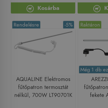
Kosárba
K
Rendelésre
-5%
Raktáron
Még 1 db ez
AQUALINE Elektromos
AREZZ
fűtőpatron termosztát
fűtőpatro
nélkül, 700W LT90701K
fekete