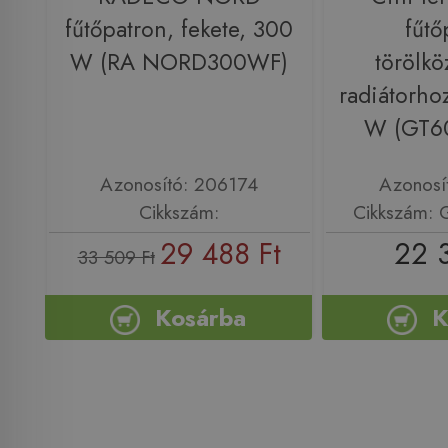
fűtőpatron, fekete, 300
fűtő
W (RA NORD300WF)
törölkö
radiátorho
W (GT6
Azonosító: 206174
Azonosí
Cikkszám:
Cikkszám:
29 488 Ft
22 
33 509 Ft
Kosárba
K