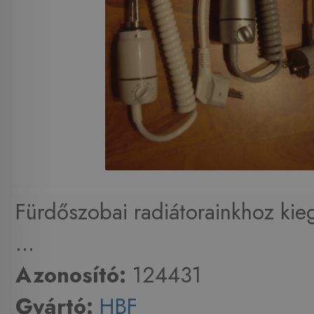
Fürdőszobai radiátorainkhoz kie
...
Azonosító:
124431
Gyártó:
HBF