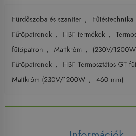
Fürdőszoba és szaniter
,
Fűtéstechnika
Fűtőpatronok
,
HBF termékek
,
Termos
fűtőpatron
,
Mattkróm
,
(230V/1200
Fűtőpatronok
,
HBF Termosztátos GT fű
Mattkróm (230V/1200W
,
460 mm)
Információk