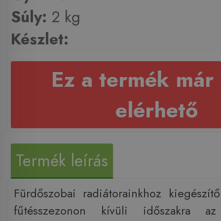
Súly:
2 kg
Készlet:
Ez a termék már
elérhető
Termék leírás
Fürdőszobai radiátorainkhoz kiegészítő
fűtésszezonon kívüli időszakra az