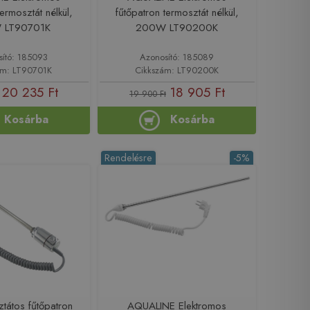
termosztát nélkül,
fűtőpatron termosztát nélkül,
 LT90701K
200W LT90200K
sító: 185093
Azonosító: 185089
ám: LT90701K
Cikkszám: LT90200K
20 235 Ft
18 905 Ft
19 900 Ft
Kosárba
Kosárba
Rendelésre
-5%
ztátos fűtőpatron
AQUALINE Elektromos