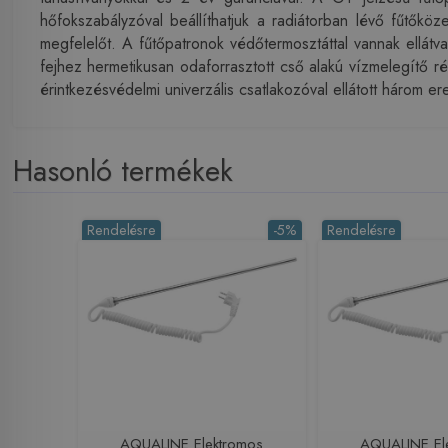
hőfokszabályzóval beállíthatjuk a radiátorban lévő fűtők
megfelelőt. A fűtőpatronok védőtermosztáttal vannak ellátv
fejhez hermetikusan odaforrasztott cső alakú vízmelegítő r
érintkezésvédelmi univerzális csatlakozóval ellátott három e
Hasonló termékek
Rendelésre
-5%
Rendelésre
AQUALINE Elektromos
AQUALINE El