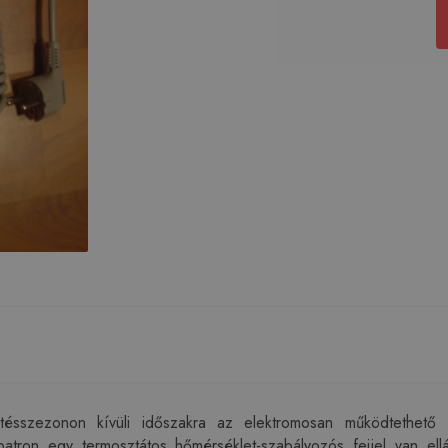
 fűtésszezonon kívüli időszakra az elektromosan működtethető
patron egy termosztátos hőmérséklet-szabályozós fejjel van ell