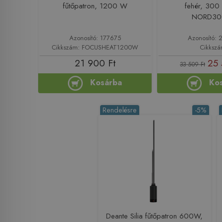
fűtőpatron, 1200 W
fehér, 300
NORD30
Azonosító: 177675
Azonosító: 
Cikkszám: FOCUSHEAT1200W
Cikkszá
21 900 Ft
25 
33 509 Ft
Kosárba
Ko
Rendelésre
-5%
Deante Silia fűtőpatron 600W,