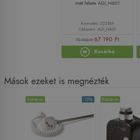
matt fekete AGI_N601
Azonosító: 223569
Cikkszám: AGI_N601
67 190 Ft
70 900 Ft
Kosárba
Mások ezeket is megnézték
Raktáron
-12%
Raktáron