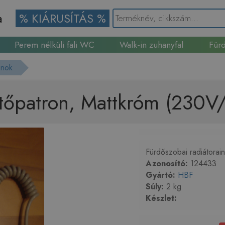
a
% KIÁRUSÍTÁS %
Perem nélküli fali WC
Walk-in zuhanyfal
Fürd
Gránit mosogató
onok
űtőpatron, Mattkróm (23
Fürdőszobai radiátorain
Azonosító:
124433
Gyártó:
HBF
Súly:
2 kg
Készlet: