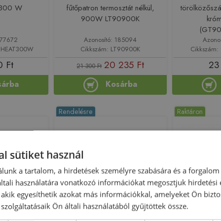
, 300 W
fűtőpatron termosztát nélkül,
törölközőszá
900W LT90900K
kró
(GT9
177672
Azonosító: 185094
Azono
USHEAT300W
Cikkszám: LT90900K
Cikkszám
 Ft
20 235 Ft
23
21 300 Ft
sárba
Kosárba
Rendelésre
Raktáron
l sütiket használ
lunk a tartalom, a hirdetések személyre szabására és a forgalom
tali használatára vonatkozó információkat megosztjuk hirdetési
, akik egyesíthetik azokat más információkkal, amelyeket Ön bizto
Még 1 db ezen
szolgáltatásaik Ön általi használatából gyűjtöttek össze.
s fűtőpatron
Cini termosztátos fűtőpatron
RADECO NO