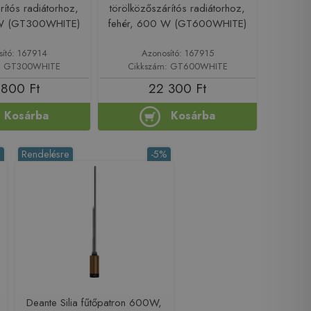
rítós radiátorhoz,
törölközőszárítós radiátorhoz,
 W (GT300WHITE)
fehér, 600 W (GT600WHITE)
sító: 167914
Azonosító: 167915
m: GT300WHITE
Cikkszám: GT600WHITE
 800 Ft
22 300 Ft
Kosárba
Kosárba
%
Rendelésre
-5%
Deante Silia fűtőpatron 600W,