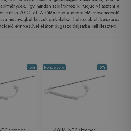
sítményűek, így minden radiátorhoz ki tudjuk választani a
let eléri a 70°C -ot. A fűtőpatron a megfelelő csavarmenetű
pusú műanyagból készült burkolatban helyeztek el, kétszeres
elő érintkezővel ellátott dugaszolóaljzatba kell illeszteni.
-5%
Rendelésre
-5%
E Elektromos
AQUALINE Elektromos