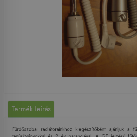
Termék leírás
Fürdőszobai radiátorainkhoz kiegészítőként ajánljuk a
tanúsítványokkal és 2 év garanciával. A GT jelzésű fűtő