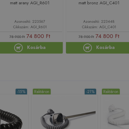
matt arany AGI_R601
matt bronz AGI_C401
Azonosító: 223567
Azonosító: 223448
Cikkszám: AGI_R601
Cikkszám: AGI_C401
74 800 Ft
74 800 Ft
78 900 Ft
78 900 Ft
Kosárba
Kosárba
-15%
Raktáron
-21%
Raktáron