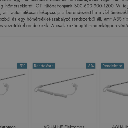
özeg hőmérsékletét. GT fűtőpatronjaink 300-600-900-1200 W telje
a, ami automatikusan lekapcsolja a berendezést ha a vízhőmérsék
észből és egy hőmérséklet-szabályzó rendszerből áll, amit ABS tí
res vezetékkel rendelkezik. A csatlakozódugót mindenképpen védőföld
-5%
Rendelésre
-5%
Rendelésre
ektromos
AQUALINE Elektromos
AQUALIN