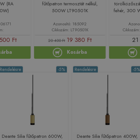
 W (RA
fűtőpatron termosztát nélkül,
törölközőszá
0W)
500W LT90501K
fehér, 300
206171
Azonosító: 185092
Azono
m:
Cikkszám: LT90501K
Cikkszá
500 Ft
19 380 Ft
21
20 400 Ft
sárba
Kosárba
Rendelésre
-5%
Rendelésre
-5
Deante Silia fűtőpatron 600W,
Deante Silia fűtőpatron 400W,