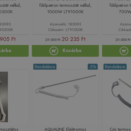
ztát nélkül,
fűtőpatron termosztát nélkül,
fűtőpatron 
0300K
1000W LT91000K
700W
185090
Azonosító: 185095
Azono
T90300K
Cikkszám: LT91000K
Cikksz
905 Ft
20 235 Ft
21 300 Ft
21 300 Ft
sárba
Kosárba
Rendelésre
-5%
Rendelésre
rmosztátos
AQUALINE Elektromos
Cini termos