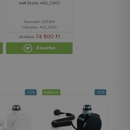
matt bronz AGI_C601
Azonosító: 223566
Cikkszám: AGI_C601
74 800 Ft
78 900 Ft
Kosárba
-12%
Raktáron
-12%