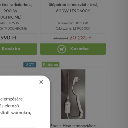
rítós radiátorhoz,
fűtőpatron termosztát nélkül,
m, 900 W
600W LT90600K
00CHROME)
sító: 167919
Azonosító: 185088
: GT900CHROME
Cikkszám: LT90600K
 990 Ft
20 235 Ft
21 300 Ft
Kosárba
Kosárba
-33%
Raktáron
×
 elemzésére.
 és elemző
sított számukra,
 az áron!
RD fűtőpatron,
Focus Heat termosztátos