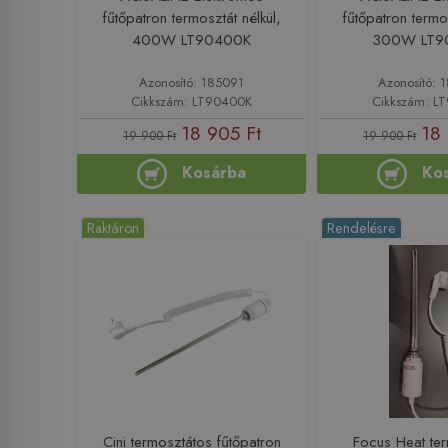
fűtőpatron termosztát nélkül,
fűtőpatron termos
400W LT90400K
300W LT9
Azonosító: 185091
Azonosító: 
Cikkszám: LT90400K
Cikkszám: L
18 905 Ft
18 
19 900 Ft
19 900 Ft
Kosárba
Ko
Raktáron
Rendelésre
Cini termosztátos fűtőpatron
Focus Heat te