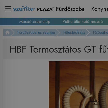
Fürdőszoba
Konyh
Mosdó csaptelep
Pultra ültethető mosdó
Fürdőszoba és szaniter
Fűtéstechnika
Fűtőpatr
HBF Termosztátos GT f