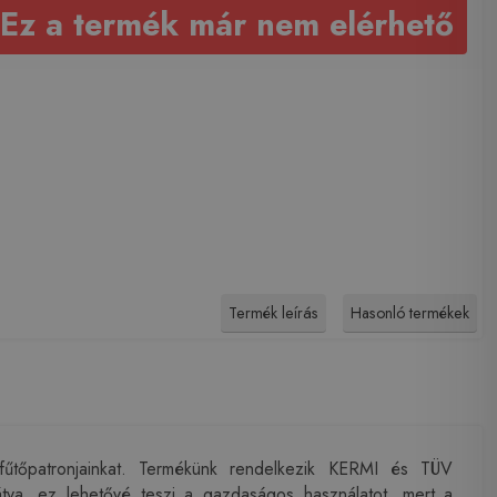
Ez a termék már nem elérhető
Termék leírás
Hasonló termékek
 fűtőpatronjainkat. Termékünk rendelkezik KERMI és TÜV
átva, ez lehetővé teszi a gazdaságos használatot, mert a