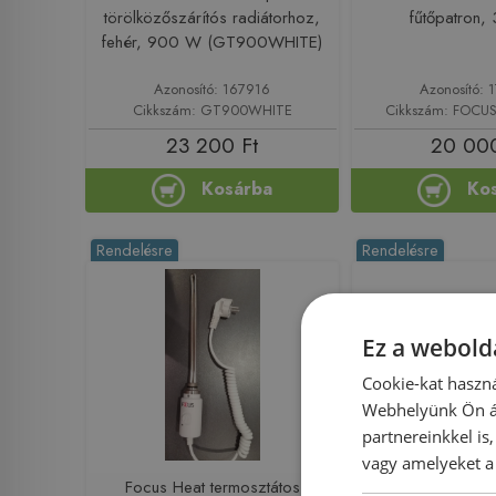
törölközőszárítós radiátorhoz,
fűtőpatron
fehér, 900 W (GT900WHITE)
Azonosító: 167916
Azonosító: 
Cikkszám: GT900WHITE
Cikkszám: FOC
23 200 Ft
20 000
Kosárba
Ko
Rendelésre
Rendelésre
Ez a webolda
Cookie-kat haszná
Webhelyünk Ön ál
partnereinkkel is
vagy amelyeket a 
Focus Heat termosztátos
Cini termosztáto