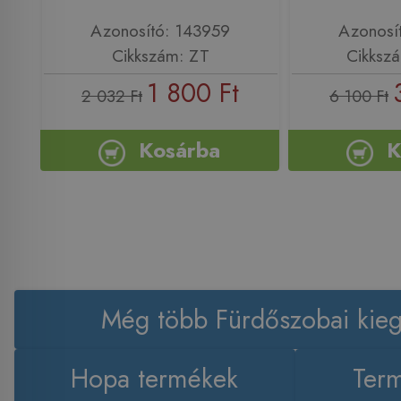
Azonosító: 143959
Azonosí
Cikkszám: ZT
Cikksz
1 800 Ft
2 032 Ft
6 100 Ft
Kosárba
K
Még több Fürdőszobai kieg
Hopa termékek
Term