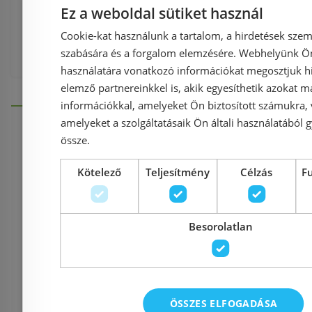
szett
,
Fürdőszoba kiegészítő
,
Ez a weboldal sütiket használ
Cookie-kat használunk a tartalom, a hirdetések szem
Hopa Korfu fürdőszobai szett
szabására és a forgalom elemzésére. Webhelyünk Ön 
használatára vonatkozó információkat megosztjuk hi
elemző partnereinkkel is, akik egyesíthetik azokat m
információkkal, amelyeket Ön biztosított számukra,
amelyeket a szolgáltatásaik Ön általi használatából g
össze.
Információk
Kötelező
Teljesítmény
Célzás
F
Házhozszállítás (1900 Ft-tó
Besorolatlan
Fizetés
ÖSSZES ELFOGADÁSA
Kapcsolat