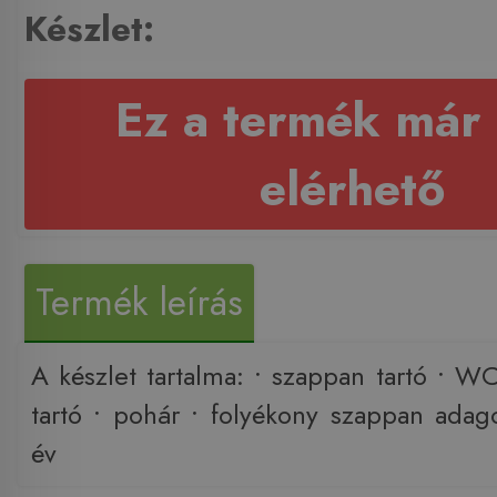
Készlet:
Ez a termék már
elérhető
Termék leírás
A készlet tartalma: • szappan tartó • W
tartó • pohár • folyékony szappan adag
év