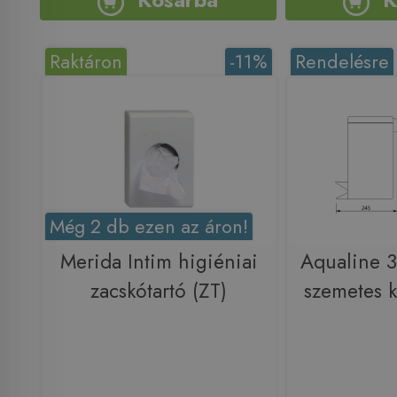
Raktáron
-11%
Rendelésre
Még 2 db ezen az áron!
Merida Intim higiéniai
Aqualine 3 
zacskótartó (ZT)
szemetes k