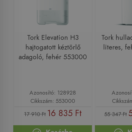
Tork Elevation H3
Tork hulla
hajtogatott kéztörlő
literes, 
adagoló, fehér 553000
Azonosító: 128928
Azonosí
Cikkszám: 553000
Cikkszá
16 835 Ft
17 910 Ft
55 347 Ft
Kosárba
K