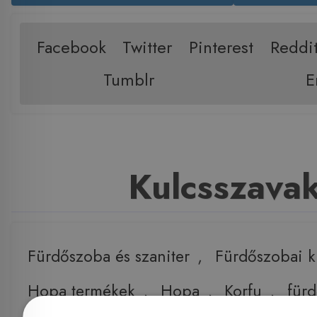
Facebook
Twitter
Pinterest
Reddi
Tumblr
E
Kulcsszava
Fürdőszoba és szaniter
,
Fürdőszobai k
Hopa termékek
,
Hopa
,
Korfu
,
für