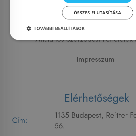
ÖSSZES ELUTASÍTÁSA
Adatvédelmi tájékoztató
TOVÁBBI BEÁLLÍTÁSOK
Általános Szerződési Feltételek
Impresszum
Elérhetőségek
1135 Budapest, Reitter F
Cím:
56.