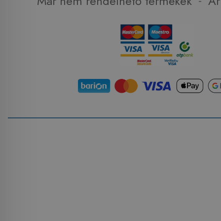
-
Már nem rendelhető termékek
Ár