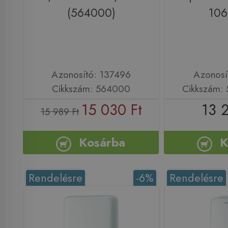
(564000)
106
Azonosító: 137496
Azonosí
Cikkszám: 564000
Cikkszám:
15 030 Ft
13 
15 989 Ft
Kosárba
K
Rendelésre
-6%
Rendelésre