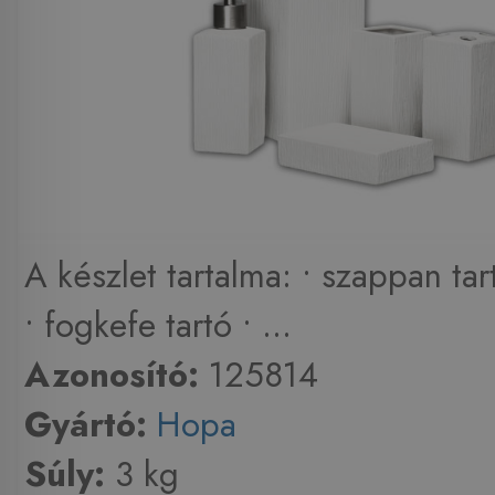
A készlet tartalma: • szappan ta
• fogkefe tartó • ...
Azonosító:
125814
Gyártó:
Hopa
Súly:
3 kg