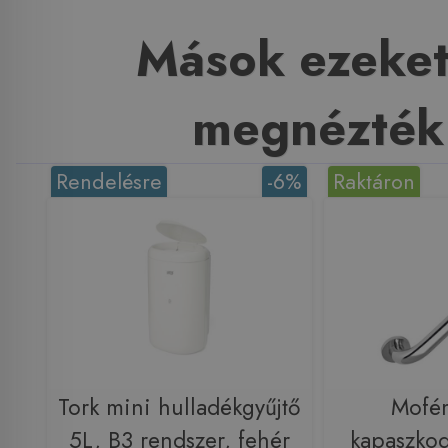
Mások ezeket
megnézték
Rendelésre
-6%
Raktáron
Tork mini hulladékgyűjtő
Mofém
5L, B3 rendszer, fehér
kapaszkod