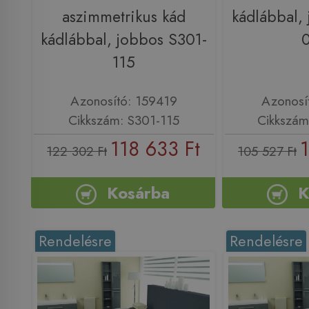
aszimmetrikus kád
kádlábbal,
kádlábbal, jobbos S301-
115
Azonosító: 159419
Azonosí
Cikkszám: S301-115
Cikkszám
118 633 Ft
122 302 Ft
105 527 Ft
Kosárba
K
Rendelésre
Rendelésre