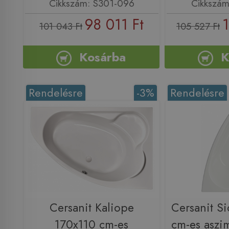
Cikkszám: S301-096
Cikkszám
98 011 Ft
101 043 Ft
105 527 Ft
Kosárba
K
Rendelésre
-3%
Rendelésre
Cersanit Kaliope
Cersanit Si
170x110 cm-es
cm-es aszi