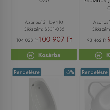
036
kádlábbal,
Azonosító: 159410
Azonosí
Cikkszám: S301-036
Cikkszám
100 907 Ft
104 028 Ft
93 462 Ft
Kosárba
K
Rendelésre
-3%
Rendelésre