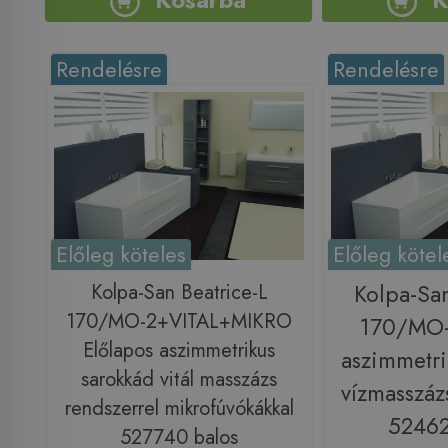
Rendelésre
Rendelésre
Előleg köteles
Előleg kötel
Kolpa-San Beatrice-L
Kolpa-San
170/MO-2+VITAL+MIKRO
170/MO-
Előlapos aszimmetrikus
aszimmetri
sarokkád vitál masszázs
vízmasszáz
rendszerrel mikrofúvókákkal
52462
527740 balos