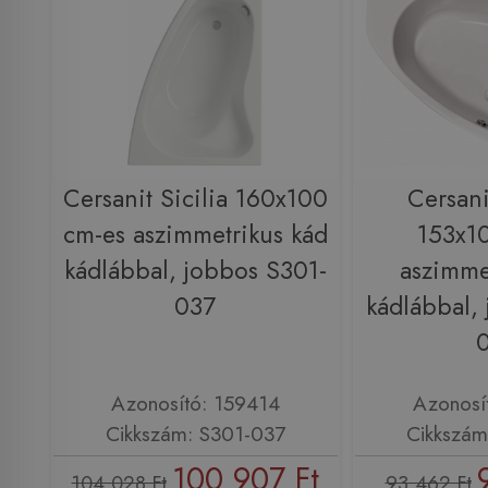
Cersanit Sicilia 160x100
Cersani
cm-es aszimmetrikus kád
153x1
kádlábbal, jobbos S301-
aszimme
037
kádlábbal,
Azonosító: 159414
Azonosí
Cikkszám: S301-037
Cikkszám
100 907 Ft
104 028 Ft
93 462 Ft