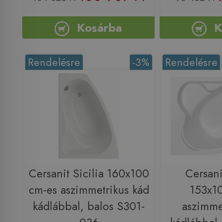
Kosárba
K
Rendelésre
-3%
Rendelésre
Cersanit Sicilia 160x100
Cersani
cm-es aszimmetrikus kád
153x1
kádlábbal, balos S301-
aszimme