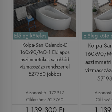
Előleg köteles
Előleg kötel
Kolpa-San Calando-D
Kolpa-Sa
160x90/MO-1 Előlapos
160x90/MO
aszimmetrikus sarokkád
aszimmetri
vízmasszázs rendszerrel
vízmasszáz
527760 jobbos
57193
Azonosító: 172917
Azonosí
Cikkszám: 527760
Cikkszá
1 139 300 Ft
1 139