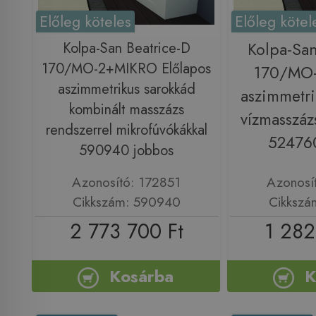
Előleg köteles
Előleg kötel
Kolpa-San Beatrice-D
Kolpa-San
170/MO-2+MIKRO Előlapos
170/MO-
aszimmetrikus sarokkád
aszimmetri
kombinált masszázs
vízmasszáz
rendszerrel mikrofúvókákkal
52476
590940 jobbos
Azonosító: 172851
Azonosí
Cikkszám: 590940
Cikkszá
2 773 700 Ft
1 282
Kosárba
K