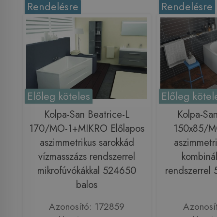
Rendelésre
Rendelésre
Előleg köteles
Előleg kötel
Kolpa-San Beatrice-L
Kolpa-Sa
170/MO-1+MIKRO Előlapos
150x85/MO
aszimmetrikus sarokkád
aszimmetri
vízmasszázs rendszerrel
kombinál
mikrofúvókákkal 524650
rendszerrel
balos
Azonosító: 172859
Azonosí