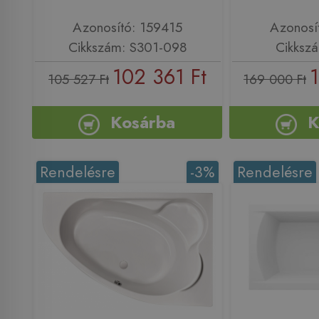
Azonosító: 159415
Azonosí
Cikkszám: S301-098
Cikksz
102 361 Ft
105 527 Ft
169 000 Ft
Kosárba
K
Rendelésre
-3%
Rendelésre