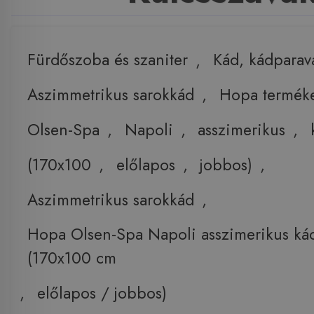
Fürdőszoba és szaniter
,
Kád, kádparav
Aszimmetrikus sarokkád
,
Hopa termék
Olsen-Spa
,
Napoli
,
asszimerikus
,
(170x100
,
előlapos
,
jobbos)
,
Aszimmetrikus sarokkád
,
Hopa Olsen-Spa Napoli asszimerikus ká
(170x100 cm
,
előlapos / jobbos)