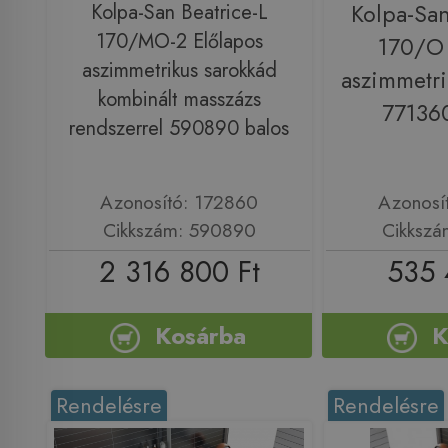
Kolpa-San Beatrice-L
Kolpa-San
170/MO-2 Előlapos
170/O 
aszimmetrikus sarokkád
aszimmetri
kombinált masszázs
77136
rendszerrel 590890 balos
Azonosító: 172860
Azonosí
Cikkszám: 590890
Cikkszá
2 316 800 Ft
535 
Kosárba
K
Rendelésre
Rendelésre