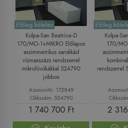
Előleg köteles
Előleg kötel
Kolpa-San Beatrice-D
Kolpa-San
170/MO-1+MIKRO Előlapos
170/MO-
aszimmetrikus sarokkád
aszimmetri
vízmasszázs rendszerrel
kombinál
mikrofúvókákkal 524790
rendszerrel
jobbos
Azonosító: 172849
Azonosí
Cikkszám: 524790
Cikkszá
1 740 700 Ft
2 316
Kosárba
K