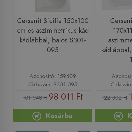
Cersanit Sicilia 150x100
Cersani
cm-es aszimmetrikus kád
170x1
kádlábbal, balos S301-
aszimme
095
kádlábbal,
Azonosító: 159409
Azonosí
Cikkszám: S301-095
Cikkszám
98 011 Ft
101 043 Ft
122 302 Ft
Kosárba
K