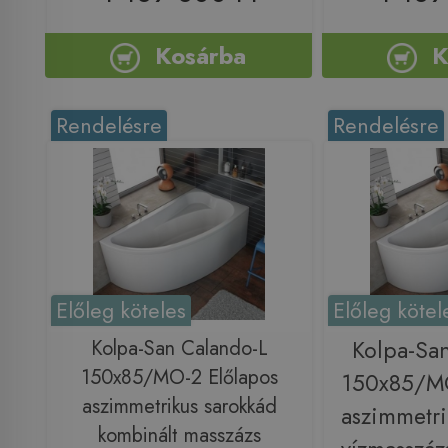
Kosárba
K
Rendelésre
Rendelésre
Előleg köteles
Előleg kötel
Kolpa-San Calando-L
Kolpa-Sa
150x85/MO-2 Előlapos
150x85/MO
aszimmetrikus sarokkád
aszimmetri
kombinált masszázs