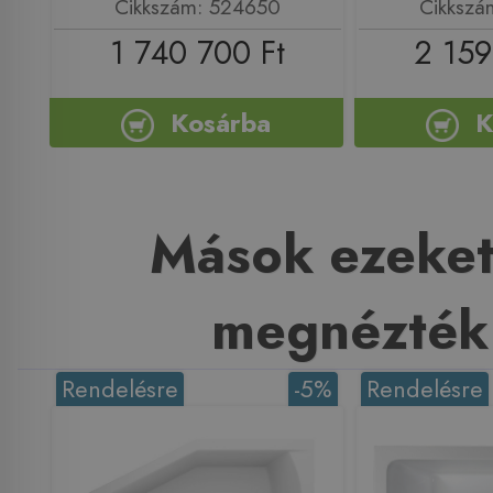
Cikkszám: 524650
Cikkszá
1 740 700 Ft
2 159
Kosárba
K
Mások ezeket
megnézték
Rendelésre
-5%
Rendelésre