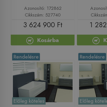
Azonosító: 172862
Azonosí
Cikkszám: 527740
Cikkszá
3 624 900 Ft
1 282
Kosárba
K
Rendelésre
Rendelésre
Előleg köteles
Előleg kötel