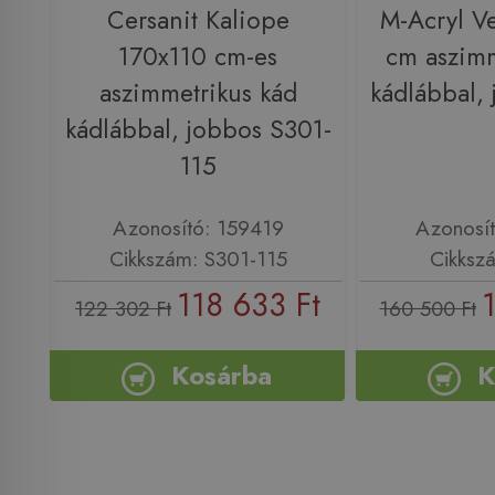
Cersanit Kaliope
M-Acryl V
170x110 cm-es
cm aszimm
aszimmetrikus kád
kádlábbal,
kádlábbal, jobbos S301-
115
Azonosító: 159419
Azonosí
Cikkszám: S301-115
Cikksz
118 633 Ft
122 302 Ft
160 500 Ft
Kosárba
K