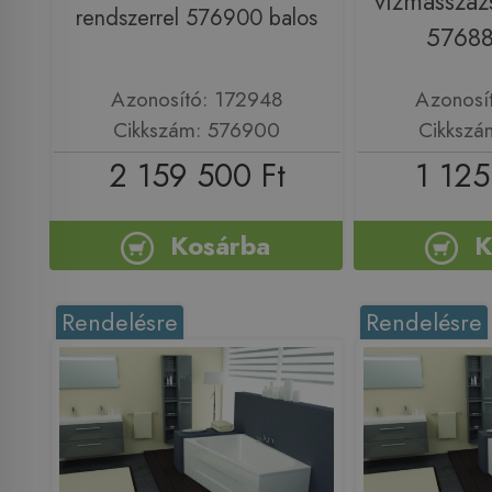
vízmasszáz
rendszerrel 576900 balos
57688
Azonosító: 172948
Azonosí
Cikkszám: 576900
Cikkszá
2 159 500 Ft
1 125
Kosárba
K
Rendelésre
Rendelésre