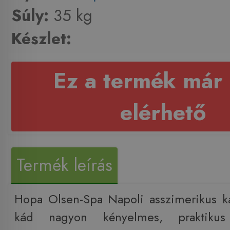
Súly:
35 kg
Készlet:
Ez a termék már
elérhető
Termék leírás
Hopa Olsen-Spa Napoli asszimerikus k
kád nagyon kényelmes, praktikus