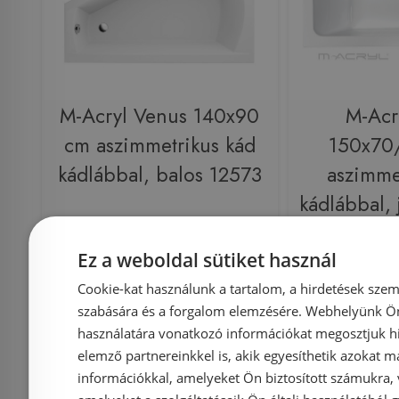
M-Acryl Venus 140x90
M-Acr
cm aszimmetrikus kád
150x70
kádlábbal, balos 12573
aszimme
kádlábbal,
Ez a weboldal sütiket használ
Azonosító: 206481
Azonosí
Cookie-kat használunk a tartalom, a hirdetések szem
Cikkszám: 12573
Cikksz
szabására és a forgalom elemzésére. Webhelyünk Ön 
használatára vonatkozó információkat megosztjuk hi
147 250 Ft
155 000 Ft
149 000 Ft
elemző partnereinkkel is, akik egyesíthetik azokat m
információkkal, amelyeket Ön biztosított számukra,