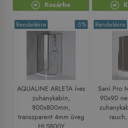
Kosárba
K
Rendelésre
-5%
Rendelésre
AQUALINE ARLETA íves
Sani Pro 
zuhanykabin,
90x90 ne
800x800mm,
zuhanykabi
transzparent 4mm üveg
rauch
HLS800Y