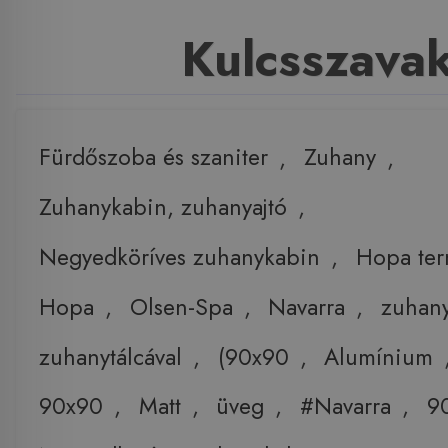
Kulcsszava
Fürdőszoba és szaniter
,
Zuhany
,
Zuhanykabin, zuhanyajtó
,
Negyedköríves zuhanykabin
,
Hopa te
Hopa
,
Olsen-Spa
,
Navarra
,
zuhan
zuhanytálcával
,
(90x90
,
Alumínium
90x90
,
Matt
,
üveg
,
#Navarra
,
9