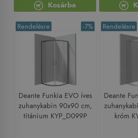
Kosárba
K
Rendelésre
-7%
Rendelésre
Deante Funkia EVO íves
Deante Fun
zuhanykabin 90x90 cm,
zuhanykab
titánium KYP_D099P
króm K