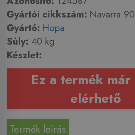
Azonosító:
124587
Gyártói cikkszám:
Navarra 9
Gyártó:
Hopa
Súly:
40 kg
Készlet:
Ez a termék már
elérhető
Termék leírás