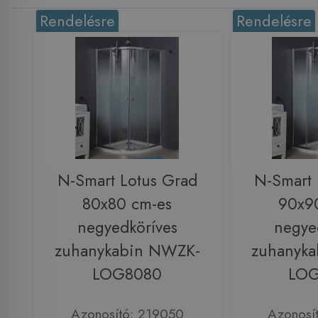
Rendelésre
Rendelésre
N-Smart Lotus Grad
N-Smart 
80x80 cm-es
90x9
negyedköríves
negye
zuhanykabin NWZK-
zuhanyk
LOG8080
LO
Azonosító: 219050
Azonosí