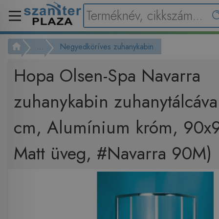
...
Negyedköríves zuhanykabin
Hopa Olsen-Spa Navarra
zuhanykabin zuhanytálcáva
cm, Alumínium króm, 90x
Matt üveg, #Navarra 90M)