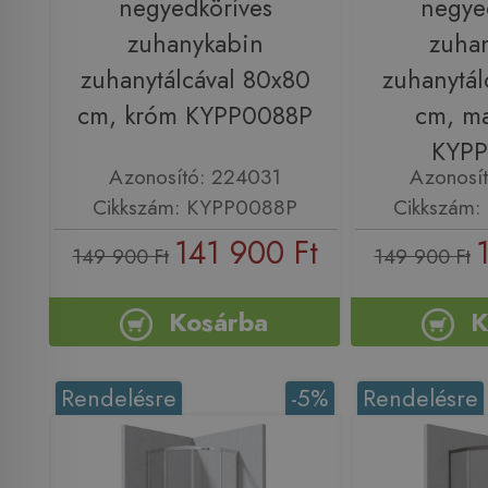
negyedköríves
negye
zuhanykabin
zuha
zuhanytálcával 80x80
zuhanytál
cm, króm KYPP0088P
cm, ma
KYP
Azonosító: 224031
Azonosí
Cikkszám: KYPP0088P
Cikkszám
141 900 Ft
149 900 Ft
149 900 Ft
Kosárba
K
Rendelésre
-5%
Rendelésre