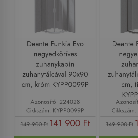
Deante Funkia Evo
Deante 
negyedköríves
negye
zuhanykabin
zuha
zuhanytálcával 90x90
zuhanytál
cm, króm KYPP0099P
cm, t
KYP
Azonosító: 224028
Azonosí
Cikkszám: KYPP0099P
Cikkszám
141 900 Ft
149 900 Ft
149 900 Ft