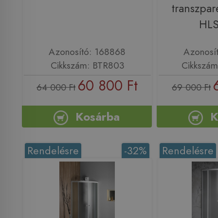
transzpar
HL
Azonosító: 168868
Azonosí
Cikkszám: BTR803
Cikkszá
60 800 Ft
64 000 Ft
69 000 Ft
Kosárba
K
Rendelésre
-32%
Rendelésre