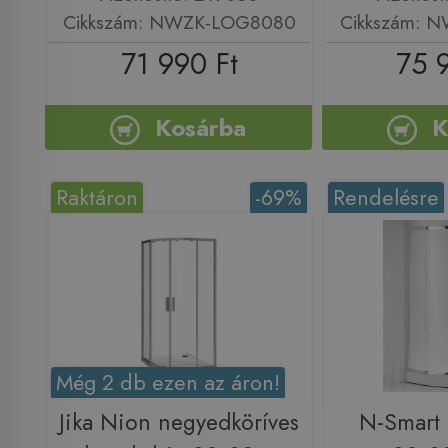
Cikkszám: NWZK-LOG8080
Cikkszám: 
71 990 Ft
75 
Kosárba
K
Raktáron
-69%
Rendelésre
Még 2 db ezen az áron!
Jika Nion negyedköríves
N-Smart 