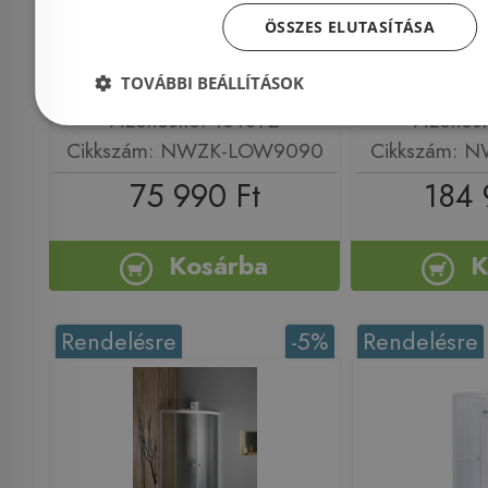
zuhanykabin NWZK-
zuhanyk
ÖSSZES ELUTASÍTÁSA
LOW9090
NI
TOVÁBBI BEÁLLÍTÁSOK
Azonosító: 161072
Azonosí
Cikkszám: NWZK-LOW9090
Cikkszám: 
75 990 Ft
184 
Kosárba
K
Rendelésre
-5%
Rendelésre