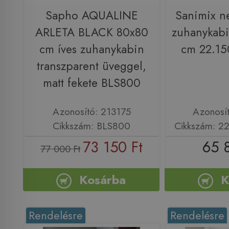
Sapho AQUALINE
Sanimix n
ARLETA BLACK 80x80
zuhanykab
cm íves zuhanykabin
cm 22.1
transzparent üveggel,
matt fekete BLS800
Azonosító: 213175
Azonosí
Cikkszám: BLS800
Cikkszám: 2
73 150 Ft
65 
77 000 Ft
Kosárba
K
Rendelésre
Rendelésre