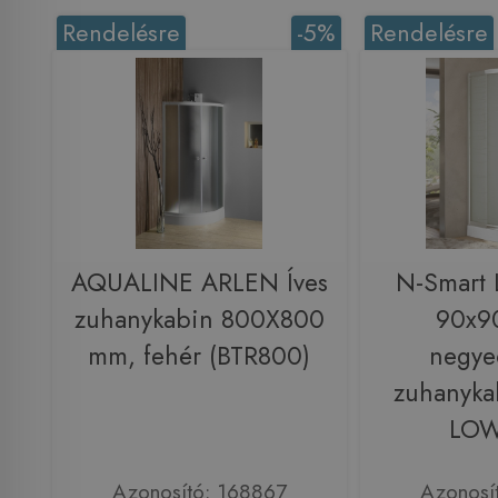
Rendelésre
-5%
Rendelésre
AQUALINE ARLEN Íves
N-Smart 
zuhanykabin 800X800
90x9
mm, fehér (BTR800)
negye
zuhanyk
LO
Azonosító: 168867
Azonosí