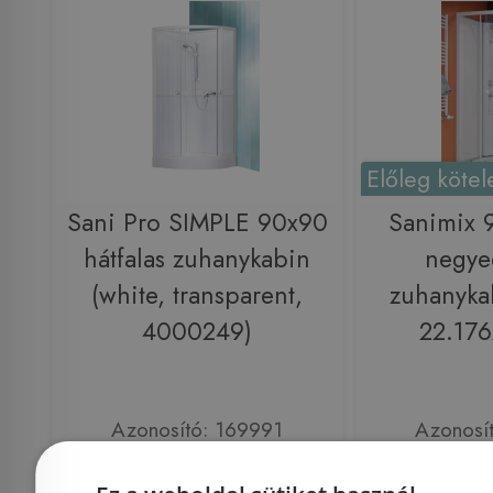
Előleg kötel
Sani Pro SIMPLE 90x90
Sanimix
hátfalas zuhanykabin
negye
(white, transparent,
zuhanykab
4000249)
22.17
Azonosító: 169991
Azonosí
Cikkszám: 4000249
Cikkszám: 