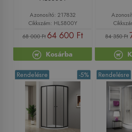
Azonosító: 217832
Azonosí
Cikkszám: HLS800Y
Cikksz
64 600 Ft
68 000 Ft
84 350 Ft
Kosárba
K
Rendelésre
-5%
Rendelésre