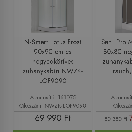
N-Smart Lotus Frost
Sani Pro 
90x90 cm-es
80x80 ne
negyedköríves
zuhanykabi
zuhanykabin NWZK-
rauch
LOF9090
Azonosító: 161075
Azonosí
Cikkszám: NWZK-LOF9090
Cikksz
69 990 Ft
80 380 Ft