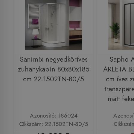
Sanimix negyedköríves
Sapho 
zuhanykabin 80x80x185
ARLETA B
cm 22.1502TN-80/5
cm íves 
transzpar
matt fek
Azonosító: 186024
Azonosí
Cikkszám: 22.1502TN-80/5
Cikkszá