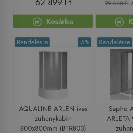
62 899 Ft
79 000 Ft
Kosárba
K
Rendelésre
-5%
Rendelésre
AQUALINE ARLEN íves
Sapho 
zuhanykabin
ARLETA 
800x800mm (BTR803)
zuhan