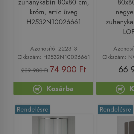
zuhanykabin 80x80 cm,
80x8
króm, artic üveg
negye
H2532N10026661
zuhanyk
LO
Azonosító: 222313
Azonosí
Cikkszám: H2532N10026661
Cikkszám: 
74 900 Ft
66 
239 900 Ft
Kosárba
K
Rendelésre
Rendelésre