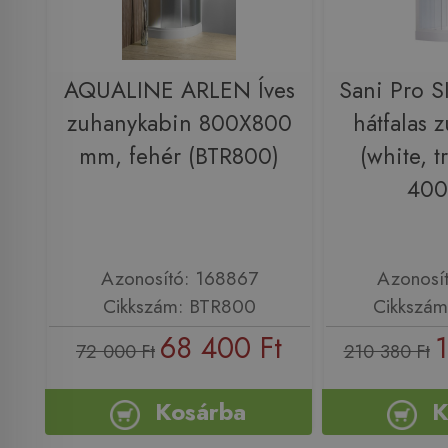
AQUALINE ARLEN Íves
Sani Pro 
zuhanykabin 800X800
hátfalas 
mm, fehér (BTR800)
(white, t
400
Azonosító: 168867
Azonosí
Cikkszám: BTR800
Cikkszá
68 400 Ft
1
72 000 Ft
210 380 Ft
Kosárba
K