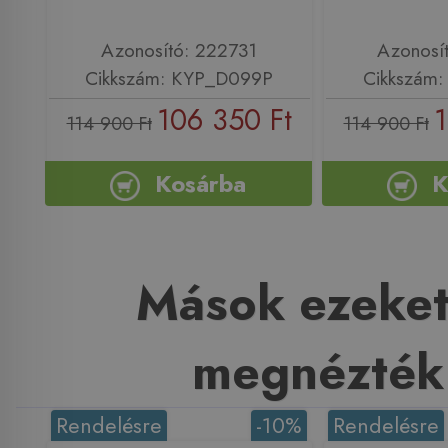
Azonosító: 222731
Azonosí
Cikkszám: KYP_D099P
Cikkszám
106 350 Ft
1
114 900 Ft
114 900 Ft
Kosárba
K
Mások ezeket
megnézték
Rendelésre
-10%
Rendelésre