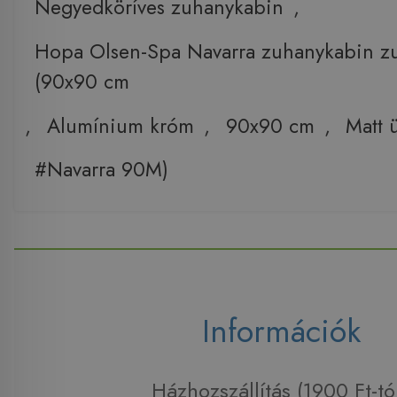
Negyedköríves zuhanykabin
,
Hopa Olsen-Spa Navarra zuhanykabin zu
(90x90 cm
,
Alumínium króm
,
90x90 cm
,
Matt 
#Navarra 90M)
Információk
Házhozszállítás (1900 Ft-tó