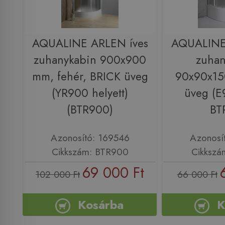
AQUALINE ARLEN íves
AQUALINE
zuhanykabin 900x900
zuhan
mm, fehér, BRICK üveg
90x90x15
(YR900 helyett)
üveg (E9
(BTR900)
BT
Azonosító: 169546
Azonosí
Cikkszám: BTR900
Cikkszá
69 000 Ft
102 000 Ft
66 000 Ft
Kosárba
K