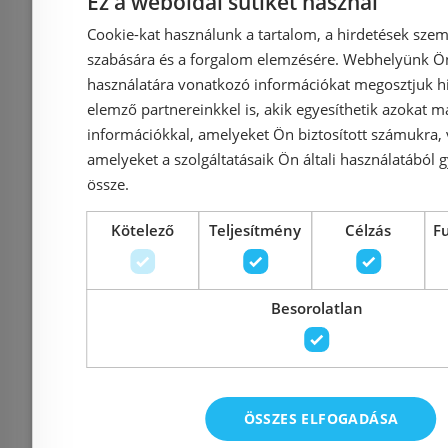
Ez a weboldal sütiket használ
211 410 Ft
178 
234 900 Ft
Cookie-kat használunk a tartalom, a hirdetések szem
szabására és a forgalom elemzésére. Webhelyünk Ön 
Kosárba
K
használatára vonatkozó információkat megosztjuk hi
elemző partnereinkkel is, akik egyesíthetik azokat m
információkkal, amelyeket Ön biztosított számukra,
Rendelésre
Rendelésre
amelyeket a szolgáltatásaik Ön általi használatából g
össze.
Kötelező
Teljesítmény
Célzás
F
Besorolatlan
N-Smart Lotus Wave
N-Smart N
90x90 cm-es
90x90 cm-
ÖSSZES ELFOGADÁSA
negyedköríves
negye