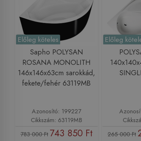
Előleg köteles
Előleg kötel
Sapho POLYSAN
POLYS
ROSANA MONOLITH
140x140x
146x146x63cm sarokkád,
SINGLE
fekete/fehér 63119MB
Azonosító: 199227
Azonosí
Cikkszám: 63119MB
Cikksz
743 850 Ft
783 000 Ft
265 000 Ft