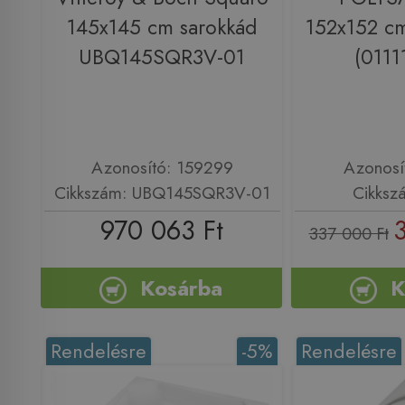
145x145 cm sarokkád
152x152 cm
UBQ145SQR3V-01
(0111
Azonosító: 159299
Azonosí
Cikkszám: UBQ145SQR3V-01
Cikksz
970 063 Ft
337 000 Ft
Kosárba
K
Rendelésre
-5%
Rendelésre