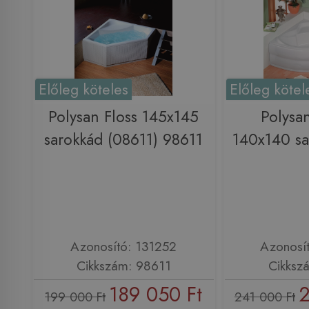
Előleg köteles
Előleg kötel
Polysan Floss 145x145
Polysa
sarokkád (08611) 98611
140x140 sa
Azonosító: 131252
Azonosí
Cikkszám: 98611
Cikksz
189 050 Ft
2
199 000 Ft
241 000 Ft