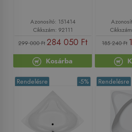
Azonosító: 151414
Azonosí
Cikkszám: 92111
Cikkszá
284 050 Ft
299 000 Ft
185 240 Ft
Kosárba
K
Rendelésre
-5%
Rendelésre