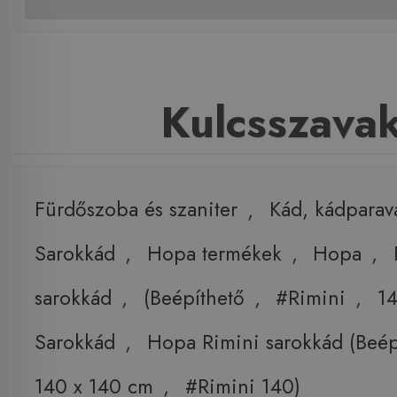
Kulcsszava
Fürdőszoba és szaniter
,
Kád, kádparav
Sarokkád
,
Hopa termékek
,
Hopa
,
sarokkád
,
(Beépíthető
,
#Rimini
,
1
Sarokkád
,
Hopa Rimini sarokkád (Beép
140 x 140 cm
,
#Rimini 140)