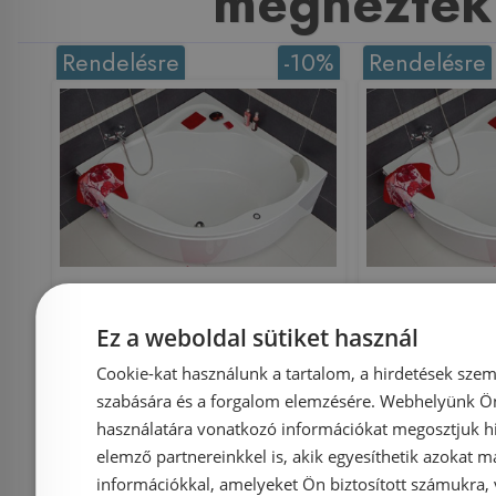
megnézték
Rendelésre
-10%
Rendelésre
Ravak NewDay 150x150
Ravak New
Ez a weboldal sütiket használ
sarokkád C661000000
sarokkád
Cookie-kat használunk a tartalom, a hirdetések szem
szabására és a forgalom elemzésére. Webhelyünk Ön 
használatára vonatkozó információkat megosztjuk hi
elemző partnereinkkel is, akik egyesíthetik azokat m
információkkal, amelyeket Ön biztosított számukra,