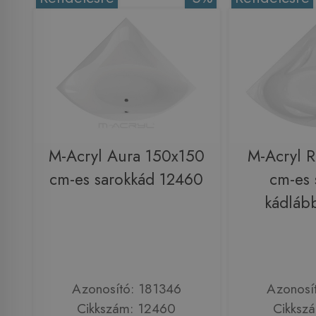
M-Acryl Aura 150x150
M-Acryl R
cm-es sarokkád 12460
cm-es 
kádláb
Azonosító: 181346
Azonosí
Cikkszám: 12460
Cikksz