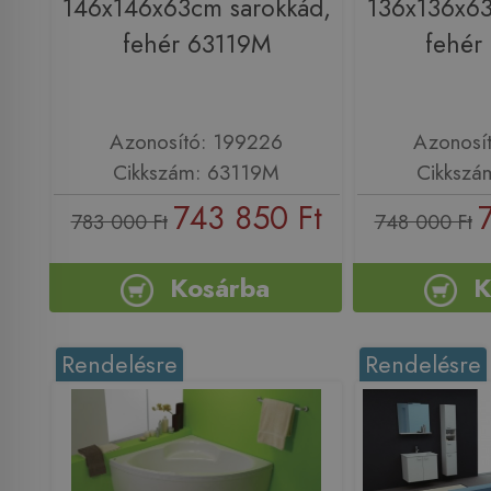
146x146x63cm sarokkád,
136x136x63
fehér 63119M
fehér
Azonosító: 199226
Azonosí
Cikkszám: 63119M
Cikkszá
743 850 Ft
783 000 Ft
748 000 Ft
Kosárba
K
Rendelésre
Rendelésre