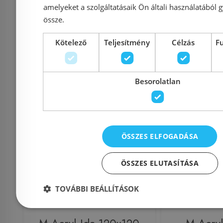
amelyeket a szolgáltatásaik Ön általi használatából g
Azonosító: 146421
Azonosí
össze.
Cikkszám: C661000000
Cikkszám:
186 390 Ft
1
Kötelező
Teljesítmény
Célzás
F
207 100 Ft
192 100 Ft
Kosárba
K
Besorolatlan
Rendelésre
-5%
Rendelésre
ÖSSZES ELFOGADÁSA
ÖSSZES ELUTASÍTÁSA
TOVÁBBI BEÁLLÍTÁSOK