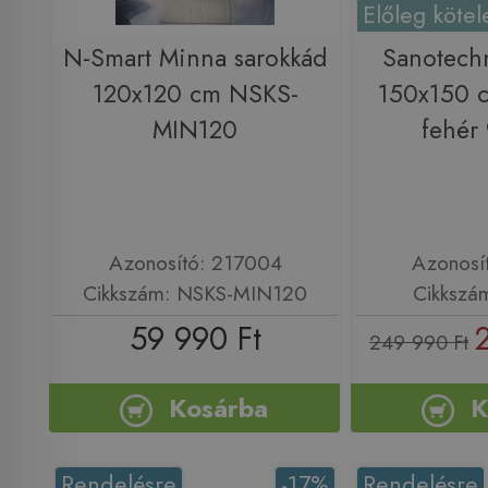
Előleg kötel
N-Smart Minna sarokkád
Sanotech
120x120 cm NSKS-
150x150 c
MIN120
fehér
Azonosító: 217004
Azonosí
Cikkszám: NSKS-MIN120
Cikkszá
59 990 Ft
249 990 Ft
Kosárba
K
Rendelésre
-17%
Rendelésre