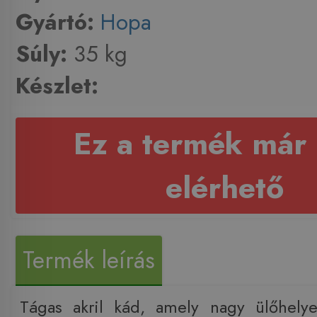
Gyártó:
Hopa
Súly:
35 kg
Készlet:
Ez a termék már
elérhető
Termék leírás
Tágas akril kád, amely nagy ülőhely