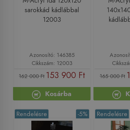
M-Acryl Ida 120x120
M-Acry
sarokkád kádlábbal
140x140
12003
kádláb
Azonosító: 146385
Azonosí
Cikkszám: 12003
Cikksz
153 900 Ft
162 000 Ft
165 000 Ft
Kosárba
K
Rendelésre
-5%
Rendelésre