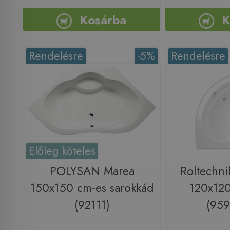
Kosárba
K
Rendelésre
-5%
Rendelésre
Előleg köteles
POLYSAN Marea
Roltechni
150x150 cm-es sarokkád
120x120
(92111)
(95