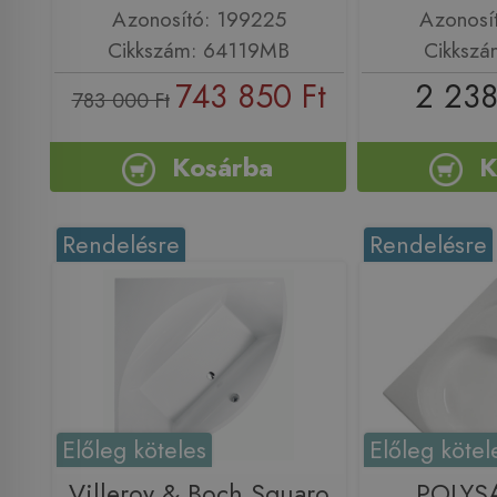
Azonosító: 199225
Azonosí
Cikkszám: 64119MB
Cikkszá
743 850 Ft
2 238
783 000 Ft
Kosárba
K
Rendelésre
Rendelésre
Előleg köteles
Előleg kötel
Villeroy & Boch Squaro
POLYS