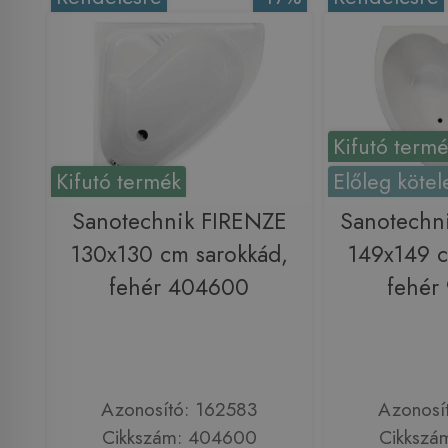
Kifutó term
Kifutó termék
Előleg kötel
Sanotechnik FIRENZE
Sanotechn
130x130 cm sarokkád,
149x149 c
fehér 404600
fehér
Azonosító: 162583
Azonosí
Cikkszám: 404600
Cikkszá