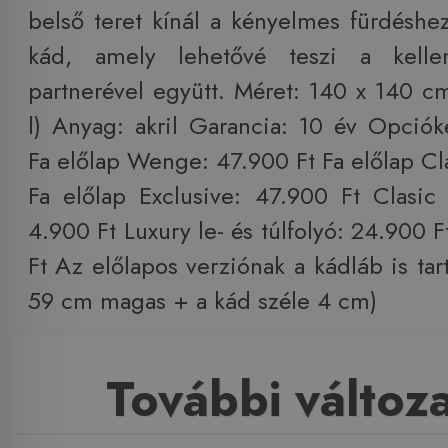
belső teret kínál a kényelmes fürdéshe
kád, amely lehetővé teszi a kellem
partnerével együtt. Méret: 140 x 140 cm
l) Anyag: akril Garancia: 10 év Opciók
Fa előlap Wenge: 47.900 Ft Fa előlap Cl
Fa előlap Exclusive: 47.900 Ft Clasic l
4.900 Ft Luxury le- és túlfolyó: 24.900 
Ft Az előlapos verziónak a kádláb is tart
59 cm magas + a kád széle 4 cm)
További változ