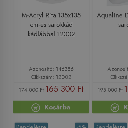
M-Acryl Rita 135x135
Aqualine 
cm-es sarokkád
sar
kádlábbal 12002
Azonosító: 146386
Azonosí
Cikkszám: 12002
Cikksz
165 300 Ft
1
174 000 Ft
195 000 Ft
Kosárba
K
Rendelésre
-5%
Rendelésre