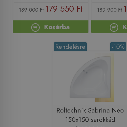
179 550 Ft
1
189 000 Ft
189 900 Ft
Kosárba
K
Rendelésre
-10%
Roltechnik Sabrina Neo
150x150 sarokkád