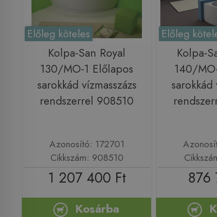
Előleg köteles
Előleg kötel
Kolpa-San Royal
Kolpa-S
130/MO-1 Előlapos
140/MO-
sarokkád vízmasszázs
sarokkád 
rendszerrel 908510
rendszer
Azonosító: 172701
Azonosí
Cikkszám: 908510
Cikkszá
1 207 400 Ft
876 
Kosárba
K