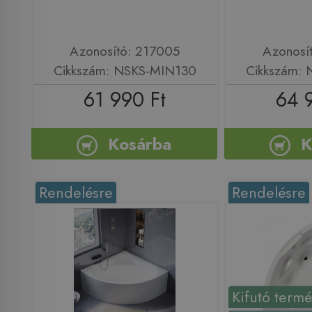
Azonosító: 217005
Azonosí
Cikkszám: NSKS-MIN130
Cikkszám:
61 990 Ft
64 
Kosárba
K
Rendelésre
Rendelésre
Kifutó term