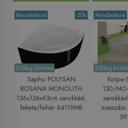
Rendelésre
-5%
Rendelésre
Előleg köteles
Előleg kötel
Sapho POLYSAN
Kolpa-
ROSANA MONOLITH
130/MO-
136x136x63cm sarokkád,
sarokkád
fekete/fehér 64119MB
masszázs 
59