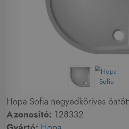
Hopa Sofia negyedköríves öntött
Azonosító:
128332
Gyártó:
Hopa