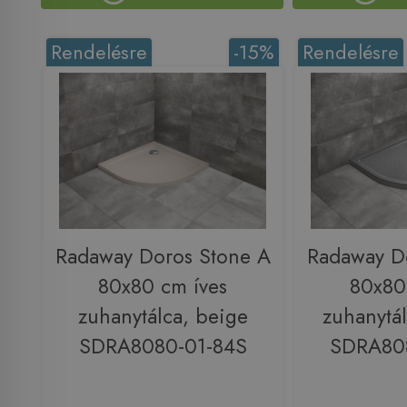
Rendelésre
-15%
Rendelésre
Radaway Doros Stone A
Radaway D
80x80 cm íves
80x80
zuhanytálca, beige
zuhanytál
SDRA8080-01-84S
SDRA80