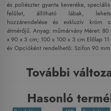
és poliészter gyanta keveréke, speciáli
felület, állítható lábak, lehet
hozzárendelése és exkluzív króm
átmérőjű. Anyag: műmárvány Méret: 80 
x 90 x 3 cm; 100 x 100 x 3 cm Előlap 11
év Opcióként rendelhető: Szifon 90 mm:
További változ
Hasonló termé