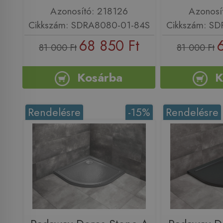
Azonosító: 218126
Azonosí
Cikkszám: SDRA8080-01-84S
Cikkszám: S
68 850 Ft
81 000 Ft
81 000 Ft
Kosárba
K
Rendelésre
-15%
Rendelésre