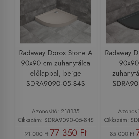
Radaway Doros Stone A
Radaway D
90x90 cm zuhanytálca
90x90
előlappal, beige
zuhanytá
SDRA9090-05-84S
SDRA90
Azonosító: 218135
Azonosí
Cikkszám: SDRA9090-05-84S
Cikkszám: S
77 350 Ft
91 000 Ft
85 000 Ft