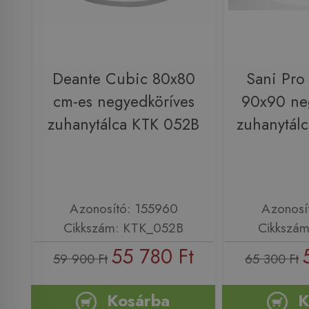
Deante Cubic 80x80
Sani Pro
cm-es negyedköríves
90x90 ne
zuhanytálca KTK 052B
zuhanytál
Azonosító: 155960
Azonosí
Cikkszám: KTK_052B
Cikkszá
55 780 Ft
59 900 Ft
65 300 Ft
Kosárba
K