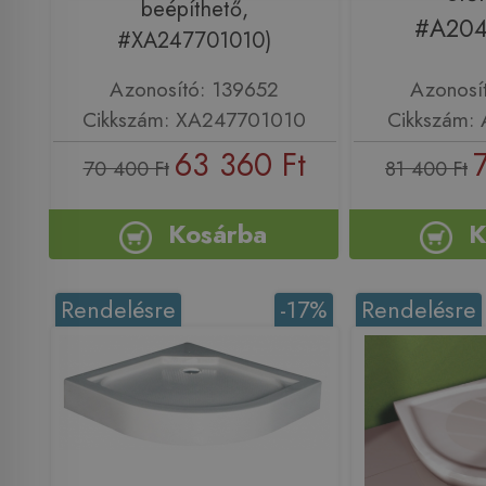
beépíthető,
#A204
#XA247701010)
Azonosító: 139652
Azonosí
Cikkszám: XA247701010
Cikkszám:
63 360 Ft
70 400 Ft
81 400 Ft
Kosárba
K
Rendelésre
-17%
Rendelésre