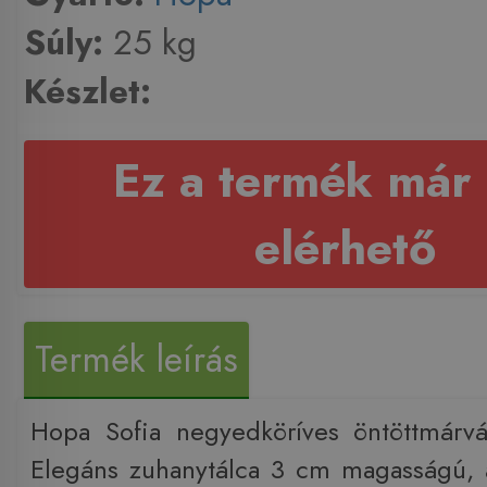
Súly:
25 kg
Készlet:
Ez a termék már
elérhető
Termék leírás
Hopa Sofia negyedköríves öntöttmárvá
Elegáns zuhanytálca 3 cm magasságú, 