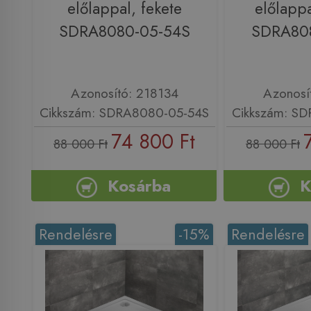
előlappal, fekete
előlappa
SDRA8080-05-54S
SDRA80
Azonosító: 218134
Azonosí
Cikkszám: SDRA8080-05-54S
Cikkszám: S
74 800 Ft
88 000 Ft
88 000 Ft
Kosárba
K
Rendelésre
-15%
Rendelésre