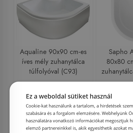
Aqualine 90x90 cm-es
Sapho 
íves mély zuhanytálca
80x80 cm
túlfolyóval (C93)
zuhanytálc
Ez a weboldal sütiket használ
Cookie-kat használunk a tartalom, a hirdetések szem
Azonosító: 139766
Azonosí
szabására és a forgalom elemzésére. Webhelyünk Ön 
Cikkszám: C93
Cikks
használatára vonatkozó információkat megosztjuk hi
73 150 Ft
elemző partnereinkkel is, akik egyesíthetik azokat m
77 000 Ft
72 000 Ft