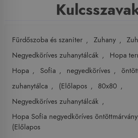
Kulcsszava
Fürdőszoba és szaniter
,
Zuhany
,
Zuh
Negyedköríves zuhanytálcák
,
Hopa te
Hopa
,
Sofia
,
negyedköríves
,
öntöt
zuhanytálca
,
(Előlapos
,
80x80
,
Negyedköríves zuhanytálcák
,
Hopa Sofia negyedköríves öntöttmárvány
(Előlapos