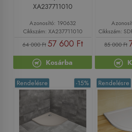
XA237711010
Azonosító: 190632
Azonosí
Cikkszám: XA237711010
Cikkszám: S
57 600 Ft
64 000 Ft
85 000 Ft
Kosárba
K
Rendelésre
-15%
Rendelésre