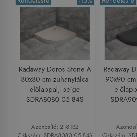
Rendelésre
-15%
Rendelésre
Radaway Doros Stone A
Radaway D
80x80 cm zuhanytálca
90x90 cm 
előlappal, beige
előlapp
SDRA8080-05-84S
SDRA90
Azonosító: 218132
Azonosí
Cikkszám: SDRA8080-05-84S
Cikkszám: S