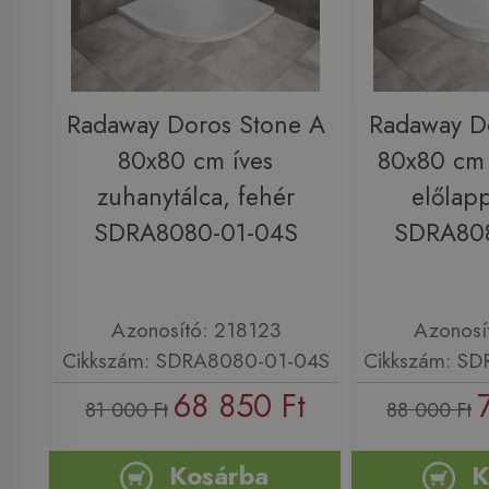
Radaway Doros Stone A
Radaway D
80x80 cm íves
80x80 cm 
zuhanytálca, fehér
előlapp
SDRA8080-01-04S
SDRA80
Azonosító: 218123
Azonosí
Cikkszám: SDRA8080-01-04S
Cikkszám: S
68 850 Ft
81 000 Ft
88 000 Ft
Kosárba
K