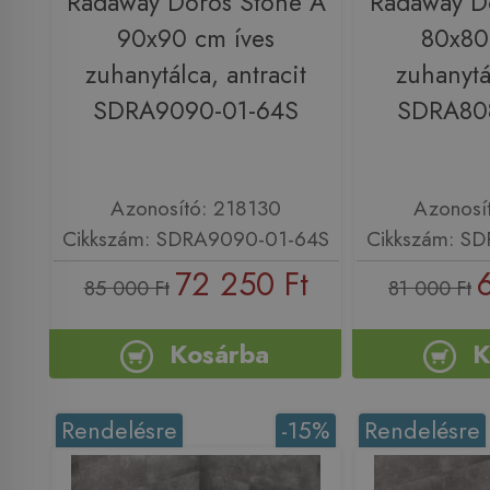
Radaway Doros Stone A
Radaway D
90x90 cm íves
80x80
zuhanytálca, antracit
zuhanytá
SDRA9090-01-64S
SDRA80
Azonosító: 218130
Azonosí
Cikkszám: SDRA9090-01-64S
Cikkszám: S
72 250 Ft
85 000 Ft
81 000 Ft
Kosárba
K
Rendelésre
-15%
Rendelésre