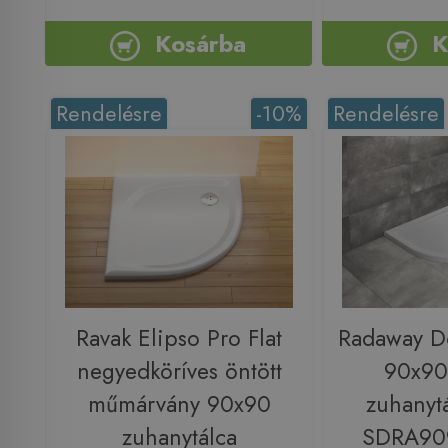
Kosárba
K
Rendelésre
-10%
Rendelésre
Ravak Elipso Pro Flat
Radaway D
negyedköríves öntött
90x90
műmárvány 90x90
zuhanytá
zuhanytálca
SDRA90