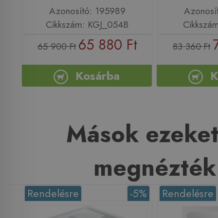
Azonosító: 195989
Azonosí
Cikkszám: KGJ_054B
Cikkszá
65 880 Ft
65 900 Ft
83 360 Ft
Kosárba
K
Mások ezeket
megnézték
Rendelésre
-5%
Rendelésre