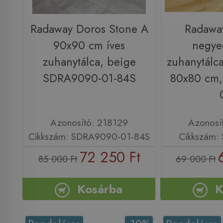
Radaway Doros Stone A
Radawa
90x90 cm íves
negye
zuhanytálca, beige
zuhanytálca
SDRA9090-01-84S
80x80 cm
Azonosító: 218129
Azonosí
Cikkszám: SDRA9090-01-84S
Cikkszám:
72 250 Ft
85 000 Ft
69 000 Ft
Kosárba
K