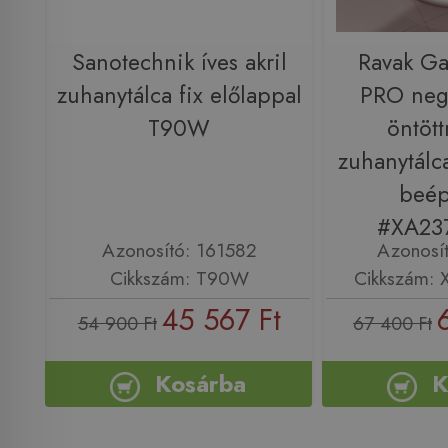
Sanotechnik íves akril
Ravak Ga
zuhanytálca fix előlappal
PRO neg
T90W
öntöt
zuhanytálc
beép
#XA23
Azonosító: 161582
Azonosí
Cikkszám: T90W
Cikkszám:
45 567 Ft
54 900 Ft
67 400 Ft
Kosárba
K