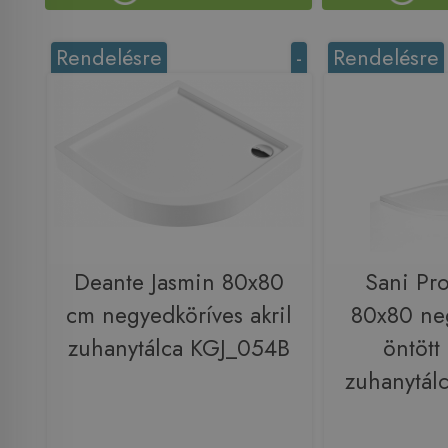
Rendelésre
-
Rendelésre
Deante Jasmin 80x80
Sani Pr
cm negyedköríves akril
80x80 ne
zuhanytálca KGJ_054B
öntött
zuhanytál