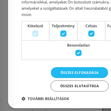
információkkal, amelyeket Ön biztosított számukra,
amelyeket a szolgáltatásaik Ön általi használatából g
Kosárba
K
össze.
Kötelező
Teljesítmény
Célzás
F
Rendelésre
-10%
Rendelésre
Besorolatlan
ÖSSZES ELFOGADÁSA
Ravak Galaxy Elipso Pro
Ravak Kask
ÖSSZES ELUTASÍTÁSA
Chrome negyedköríves
negye
öntött műmárvány
TOVÁBBI BEÁLLÍTÁSOK
zuhanytálc
zuhanytálca (90x90 cm,
elő