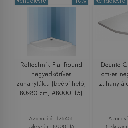
Rendelésre
-10%
Rendelésre
Roltechnik Flat Round
Deante C
negyedköríves
cm-es ne
zuhanytálca (beépíthető,
zuhanytál
80x80 cm, #8000115)
Azonosító: 126456
Azonosí
Cikkszám: 8000115
Cikkszám