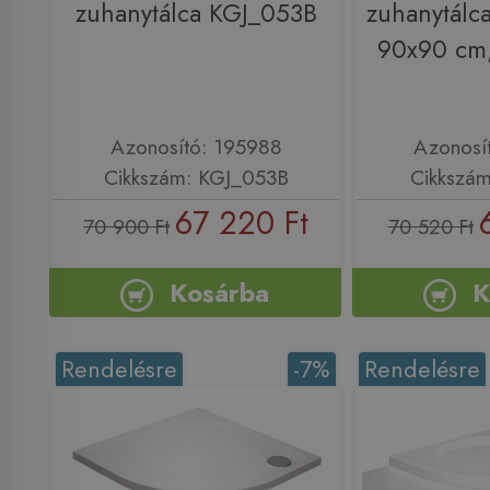
zuhanytálca KGJ_053B
zuhanytálca
90x90 cm
Azonosító: 195988
Azonosí
Cikkszám: KGJ_053B
Cikkszá
67 220 Ft
70 900 Ft
70 520 Ft
Kosárba
K
Rendelésre
-7%
Rendelésre