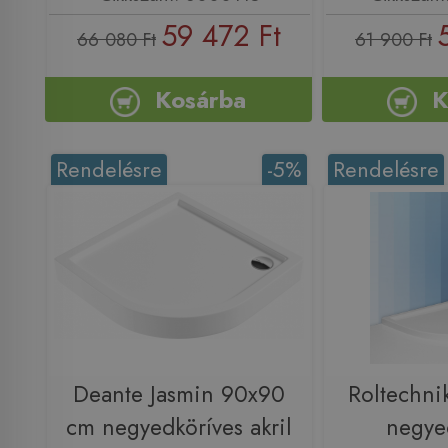
59 472 Ft
66 080 Ft
61 900 Ft
Kosárba
K
Rendelésre
-5%
Rendelésre
Deante Jasmin 90x90
Roltechni
cm negyedköríves akril
negye