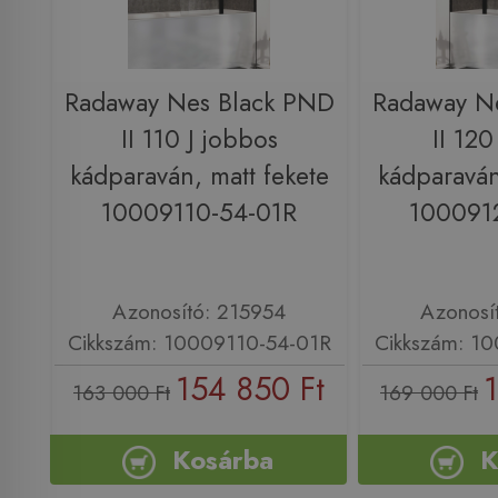
Radaway Nes Black PND
Radaway N
II 110 J jobbos
II 120
kádparaván, matt fekete
kádparaván
10009110-54-01R
100091
Azonosító: 215954
Azonosí
Cikkszám: 10009110-54-01R
Cikkszám: 1
154 850 Ft
163 000 Ft
169 000 Ft
Kosárba
K