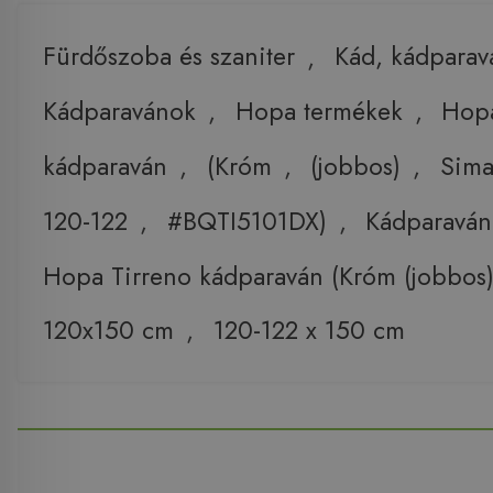
Fürdőszoba és szaniter
,
Kád, kádparav
Kádparavánok
,
Hopa termékek
,
Hop
kádparaván
,
(Króm
,
(jobbos)
,
Sim
120-122
,
#BQTI5101DX)
,
Kádparavá
Hopa Tirreno kádparaván (Króm (jobbos
120x150 cm
,
120-122 x 150 cm