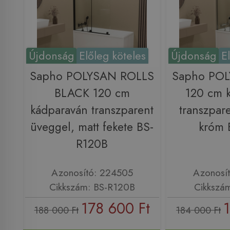
Újdonság
Előleg köteles
Újdonság
E
Sapho POLYSAN ROLLS
Sapho PO
BLACK 120 cm
120 cm 
kádparaván transzparent
transzpar
üveggel, matt fekete BS-
króm 
R120B
Azonosító: 224505
Azonosí
Cikkszám: BS-R120B
Cikkszá
178 600 Ft
188 000 Ft
184 000 Ft