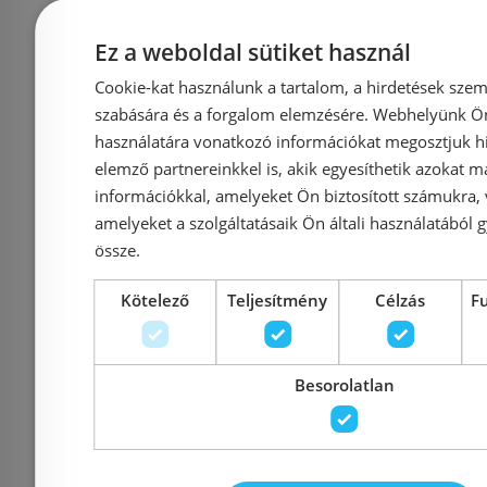
Ez a weboldal sütiket használ
Cookie-kat használunk a tartalom, a hirdetések szem
Niwell HENI trio
Niwell J
szabására és a forgalom elemzésére. Webhelyünk Ön 
120x140 kádparaván
kádpara
használatára vonatkozó információkat megosztjuk hi
elemző partnereinkkel is, akik egyesíthetik azokat m
NWKP-HEN120
J
információkkal, amelyeket Ön biztosított számukra,
amelyeket a szolgáltatásaik Ön általi használatából g
össze.
Kötelező
Teljesítmény
Célzás
F
Azonosító: 185189
Azonosí
Cikkszám: NWKP-HEN120
Cikkszám:
52 990 Ft
45 
Besorolatlan
Kosárba
K