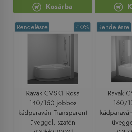
Kosárba
K
Rendelésre
-10%
Rendelésre
Ravak CVSK1 Rosa
Ravak C
140/150 jobbos
160/1
kádparaván Transparent
kádparaván
üveggel, szatén
üvegge