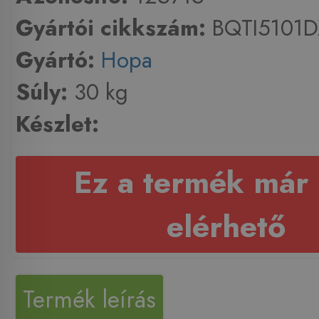
Gyártói cikkszám:
BQTI5101D
Gyártó:
Hopa
Súly:
30 kg
Készlet:
Ez a termék már
elérhető
Termék leírás