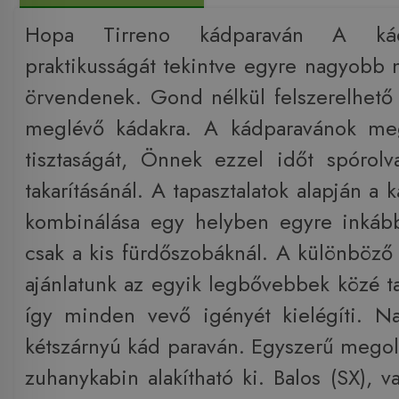
Hopa Tirreno kádparaván A kád
praktikusságát tekintve egyre nagyobb
örvendenek. Gond nélkül felszerelhető
meglévő kádakra. A kádparavánok me
tisztaságát, Önnek ezzel időt spórol
takarításánál. A tapasztalatok alapján a
kombinálása egy helyben egyre inkáb
csak a kis fürdőszobáknál. A különböző 
ajánlatunk az egyik legbővebbek közé ta
így minden vevő igényét kielégíti. N
kétszárnyú kád paraván. Egyszerű megol
zuhanykabin alakítható ki. Balos (SX), 