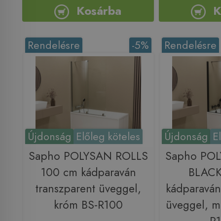
Kosárba
K
Rendelésre
-5%
Rendelésre
Újdonság
Előleg köteles
Újdonság
E
Sapho POLYSAN ROLLS
Sapho PO
100 cm kádparaván
BLACK
transzparent üveggel,
kádparaván
króm BS-R100
üveggel, ma