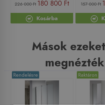
180 800 Ft
226 000 Ft
157 000 Ft
Kosárba
K
Mások ezeket
megnézték
Rendelésre
Raktáron