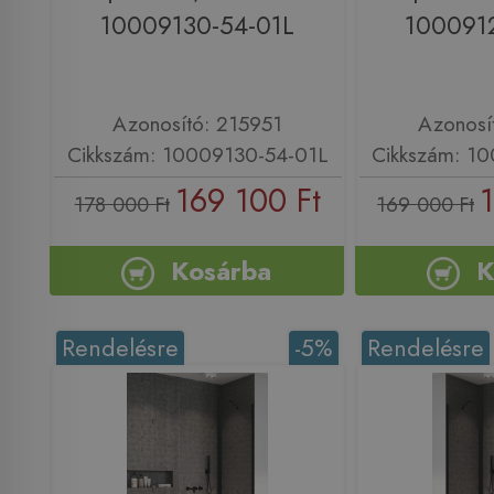
10009130-54-01L
100091
Azonosító: 215951
Azonosí
Cikkszám: 10009130-54-01L
Cikkszám: 1
169 100 Ft
178 000 Ft
169 000 Ft
Kosárba
K
Rendelésre
-5%
Rendelésre