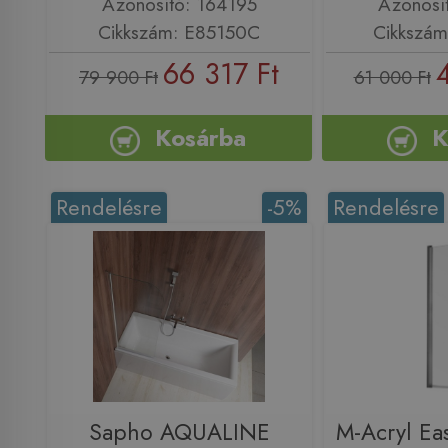
Azonosító: 164195
Azonosí
Cikkszám: E85150C
Cikkszá
66 317 Ft
79 900 Ft
61 000 Ft
Kosárba
K
Rendelésre
-5%
Rendelésre
Sapho AQUALINE
M-Acryl Ea