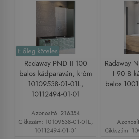
Előleg köteles
Radaway PND II 100
Radaway N
balos kádparaván, króm
I 90 B k
10109538-01-01L,
balos 100
10112494-01-01
Azonosító: 216354
Cikkszám: 10109538-01-01L,
Azonosí
10112494-01-01
Cikkszám: 1