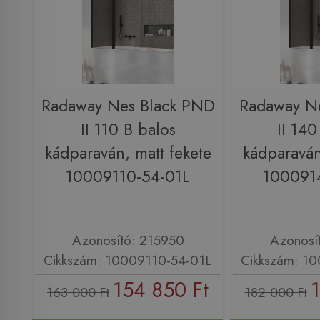
Radaway Nes Black PND
Radaway N
II 110 B balos
II 140
kádparaván, matt fekete
kádparaván
10009110-54-01L
100091
Azonosító: 215950
Azonosí
Cikkszám: 10009110-54-01L
Cikkszám: 1
154 850 Ft
1
163 000 Ft
182 000 Ft