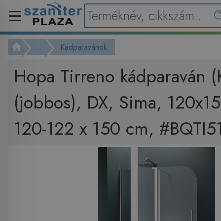
...
Kádparavánok
Hopa Tirreno kádparaván 
(jobbos), DX, Sima, 120x1
120-122 x 150 cm, #BQTI5