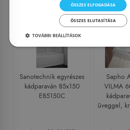
ÖSSZES ELFOGADÁSA
Rendelésre
-17%
Raktáron
ÖSSZES ELUTASÍTÁSA
TOVÁBBI BEÁLLÍTÁSOK
Sanotechnik egyrészes
Sapho 
kádparaván 85x150
VILMA 6
E85150C
kádpara
üveggel, 