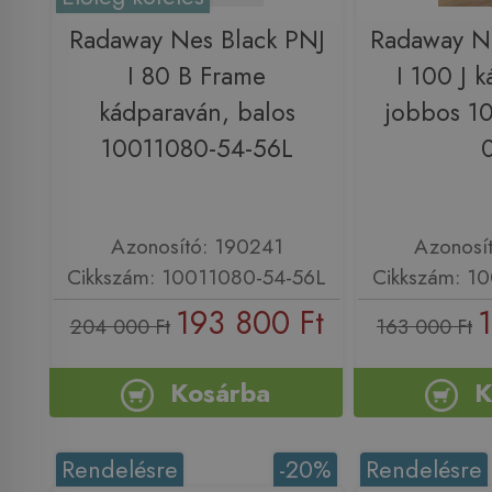
Radaway Nes Black PNJ
Radaway N
I 80 B Frame
I 100 J 
kádparaván, balos
jobbos 1
10011080-54-56L
Azonosító: 190241
Azonosí
Cikkszám: 10011080-54-56L
Cikkszám: 1
193 800 Ft
204 000 Ft
163 000 Ft
Kosárba
K
Rendelésre
-20%
Rendelésre