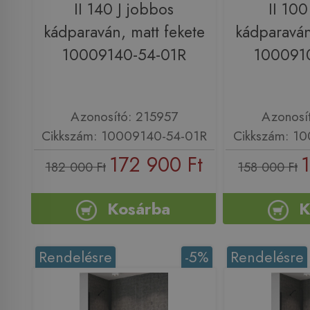
II 140 J jobbos
II 100
kádparaván, matt fekete
kádparaván
10009140-54-01R
100091
Azonosító: 215957
Azonosí
Cikkszám: 10009140-54-01R
Cikkszám: 1
172 900 Ft
182 000 Ft
158 000 Ft
Kosárba
K
Rendelésre
-5%
Rendelésre