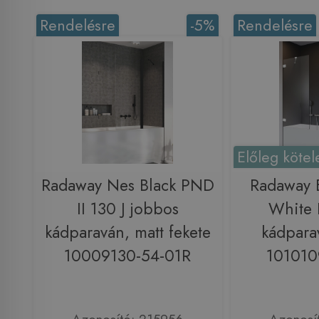
Rendelésre
-5%
Rendelésre
Előleg kötel
Radaway Nes Black PND
Radaway 
II 130 J jobbos
White 
kádparaván, matt fekete
kádpara
10009130-54-01R
101010
Azonosító: 215956
Azonosí