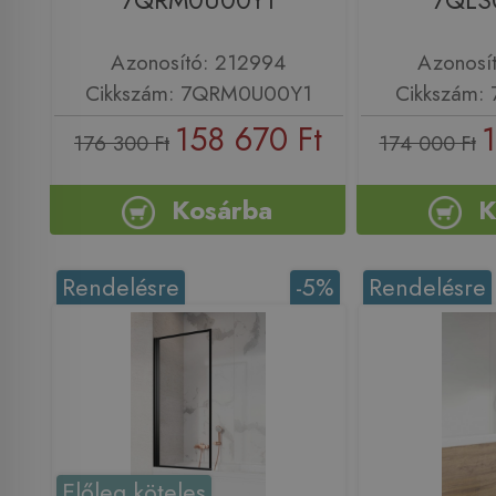
7QRM0U00Y1
7QLS
Azonosító: 212994
Azonosí
Cikkszám: 7QRM0U00Y1
Cikkszám:
158 670 Ft
1
176 300 Ft
174 000 Ft
Kosárba
K
Rendelésre
-5%
Rendelésre
Előleg köteles