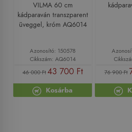
VILMA 60 cm
kádpara
kádparaván transzparent
üveggel, króm AQ6014
Azonosító: 150578
Azonosí
Cikkszám: AQ6014
Cikksz
43 700 Ft
46 000 Ft
76 900 Ft
Kosárba
K