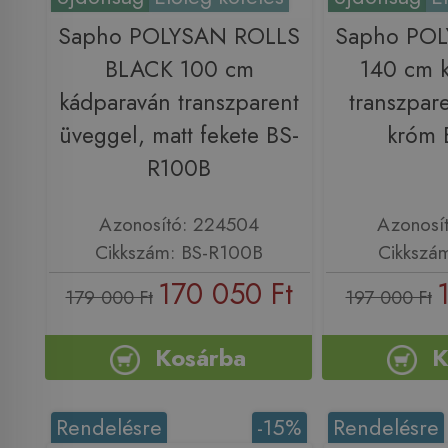
Sapho POLYSAN ROLLS
Sapho PO
BLACK 100 cm
140 cm 
kádparaván transzparent
transzpar
üveggel, matt fekete BS-
króm 
R100B
Azonosító: 224504
Azonosí
Cikkszám: BS-R100B
Cikkszá
170 050 Ft
179 000 Ft
197 000 Ft
Kosárba
K
Rendelésre
-15%
Rendelésre