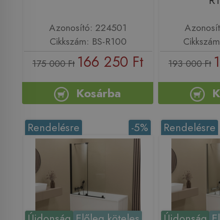
R
Azonosító: 224501
Azonosí
Cikkszám: BS-R100
Cikkszám
166 250 Ft
175 000 Ft
193 000 Ft
Kosárba
K
Rendelésre
-5%
Rendelésre
Újdonság
Előleg köteles
Újdonság
E