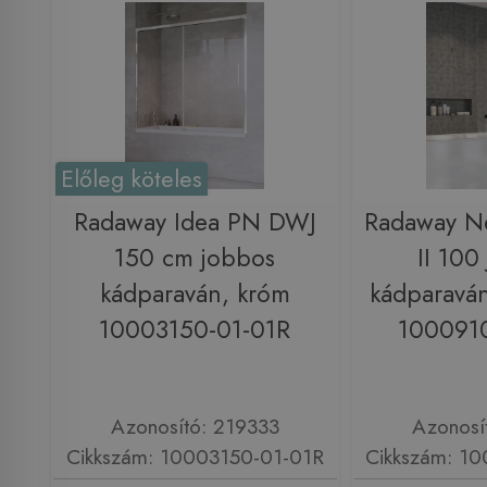
Előleg köteles
Radaway Idea PN DWJ
Radaway N
150 cm jobbos
II 100
kádparaván, króm
kádparaván
10003150-01-01R
100091
Azonosító: 219333
Azonosí
Cikkszám: 10003150-01-01R
Cikkszám: 1