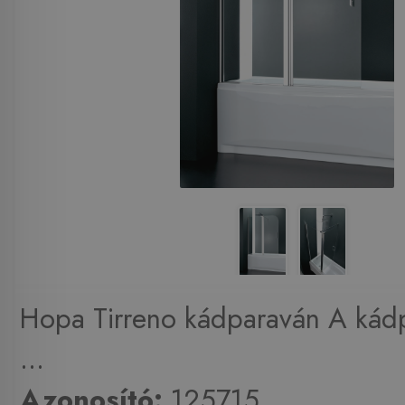
Hopa Tirreno kádparaván A kád
...
Azonosító:
125715