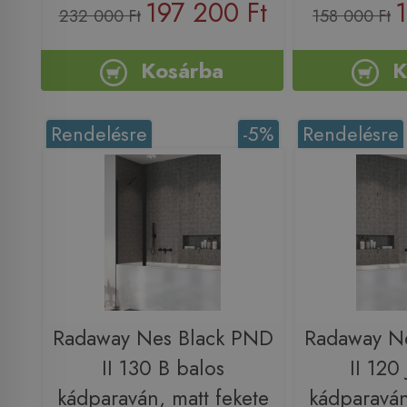
197 200 Ft
232 000 Ft
158 000 Ft
Kosárba
K
Rendelésre
-5%
Rendelésre
Radaway Nes Black PND
Radaway N
II 130 B balos
II 120
kádparaván, matt fekete
kádparaván