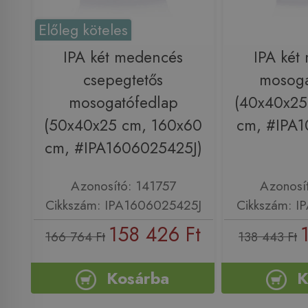
Előleg köteles
IPA két medencés
IPA két
csepegtetős
mosoga
mosogatófedlap
(40x40x25
(50x40x25 cm, 160x60
cm, #IPA
cm, #IPA1606025425J)
Azonosító: 141757
Azonosí
Cikkszám: IPA1606025425J
Cikkszám: 
158 426 Ft
166 764 Ft
138 443 Ft
Kosárba
K