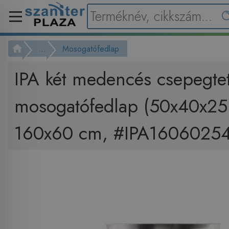
...
Mosogatófedlap
IPA két medencés csepegte
mosogatófedlap (50x40x25
160x60 cm, #IPA1606025