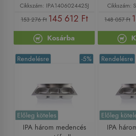
Cikkszám: IPA1406024425J
Cikkszám:
145 612 Ft
1
153 276 Ft
148 057 Ft
Kosárba
K
Rendelésre
-5%
Rendelésre
Előleg köteles
Előleg kötel
IPA három medencés
IPA háro