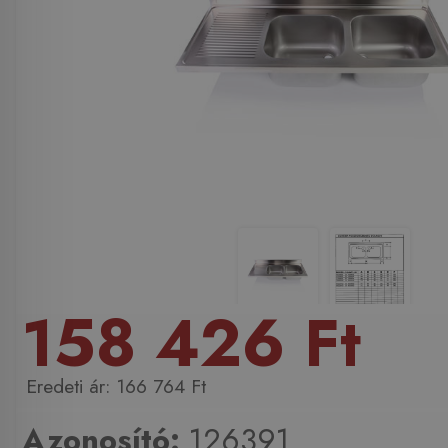
158 426 Ft
166 764 Ft
Azonosító:
126391