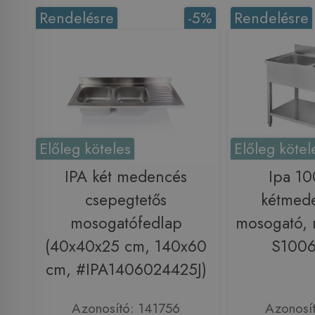
Rendelésre
-5%
Rendelésre
Előleg köteles
Előleg kötel
IPA két medencés
Ipa 1
csepegtetős
kétmede
mosogatófedlap
mosogató, 
(40x40x25 cm, 140x60
S100
cm, #IPA1406024425J)
Azonosító: 141756
Azonosí