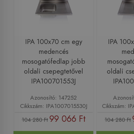
IPA 100x70 cm egy
IPA 100
medencés
med
mosogatófedlap jobb
mosogató
oldali csepegtetővel
oldali cs
IPA100701553J
IPA10
Azonosító: 147252
Azonosí
Cikkszám: IPA1007015530J
Cikkszám: I
99 066 Ft
104 280 Ft
104 280 Ft