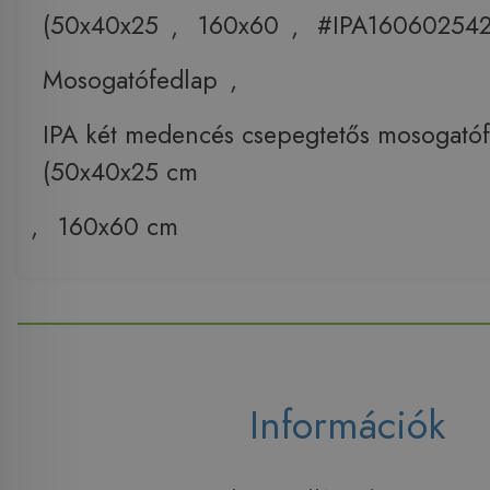
(50x40x25
,
160x60
,
#IPA160602542
Mosogatófedlap
,
IPA két medencés csepegtetős mosogató
(50x40x25 cm
,
160x60 cm
Információk