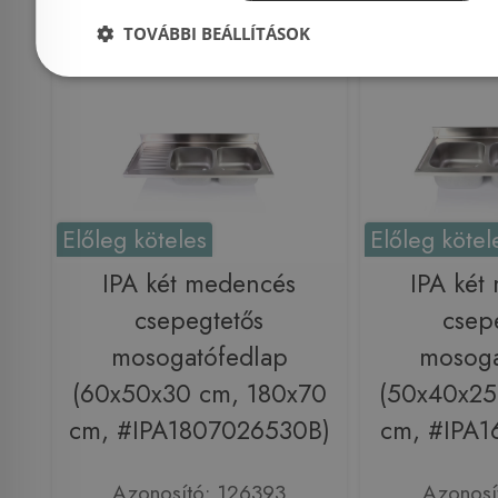
Rendelésre
-5%
Rendelésre
TOVÁBBI BEÁLLÍTÁSOK
Előleg köteles
Előleg kötel
IPA két medencés
IPA két
csepegtetős
csep
mosogatófedlap
mosoga
(60x50x30 cm, 180x70
(50x40x25
cm, #IPA1807026530B)
cm, #IPA1
Azonosító: 126393
Azonosí