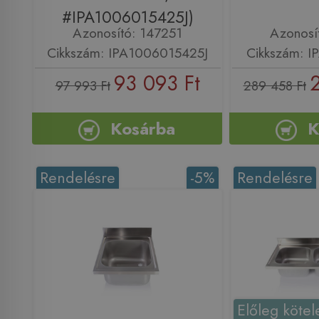
#IPA1006015425J)
Azonosító: 147251
Azonosí
Cikkszám: IPA1006015425J
Cikkszám: 
93 093 Ft
97 993 Ft
289 458 Ft
Kosárba
K
Rendelésre
-5%
Rendelésre
Előleg kötel