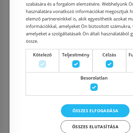
szabására és a forgalom elemzésére. Webhelyünk Ön 
használatára vonatkozó információkat megosztjuk hi
Előleg köteles
elemző partnereinkkel is, akik egyesíthetik azokat m
IPA két medencés
IPA két
információkkal, amelyeket Ön biztosított számukra,
amelyeket a szolgáltatásaik Ön általi használatából g
csepegtetős
mosoga
össze.
mosogatófedlap
(40x40x25
(40x40x25 cm, 140x60
cm, #IPA
Kötelező
Teljesítmény
Célzás
F
cm, #IPA1406024425J)
Besorolatlan
Azonosító: 141756
Azonosí
Cikkszám: IPA1406024425J
Cikkszám: 
145 612 Ft
153 276 Ft
138 443 Ft
ÖSSZES ELFOGADÁSA
Kosárba
K
ÖSSZES ELUTASÍTÁSA