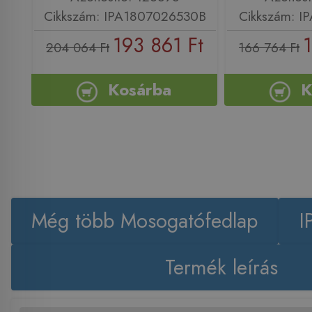
Cikkszám: IPA1807026530B
Cikkszám: I
193 861 Ft
204 064 Ft
166 764 Ft
Kosárba
K
Még több Mosogatófedlap
I
Termék leírás