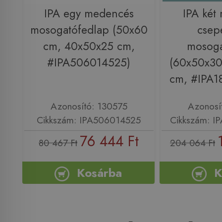
IPA egy medencés
IPA két
mosogatófedlap (50x60
csep
cm, 40x50x25 cm,
mosoga
#IPA506014525)
(60x50x30
cm, #IPA1
Azonosító: 130575
Azonosí
Cikkszám: IPA506014525
Cikkszám: I
76 444 Ft
80 467 Ft
204 064 Ft
Kosárba
K