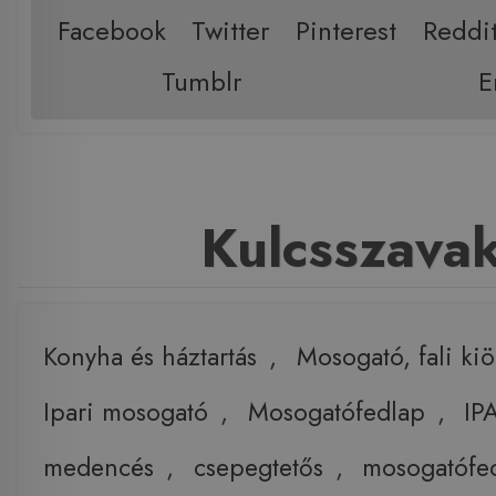
Facebook
Twitter
Pinterest
Reddi
Tumblr
E
Kulcsszava
Konyha és háztartás
,
Mosogató, fali ki
Ipari mosogató
,
Mosogatófedlap
,
IP
medencés
,
csepegtetős
,
mosogatófe