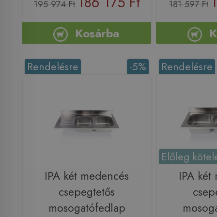
186 175 Ft
1
195 974 Ft
181 597 Ft
Kosárba
K
Rendelésre
-5%
Rendelésre
Előleg kötel
IPA két medencés
IPA két
csepegtetős
csep
mosogatófedlap
mosoga