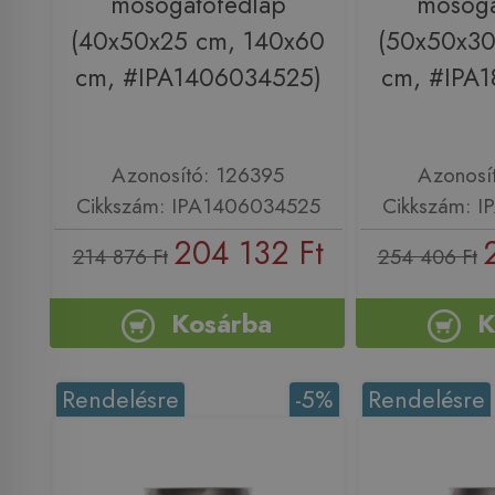
mosogatófedlap
mosoga
(40x50x25 cm, 140x60
(50x50x30
cm, #IPA1406034525)
cm, #IPA
Azonosító: 126395
Azonosí
Cikkszám: IPA1406034525
Cikkszám: 
204 132 Ft
214 876 Ft
254 406 Ft
Kosárba
K
Rendelésre
-5%
Rendelésre