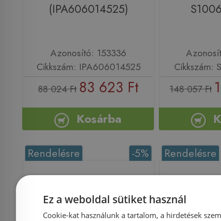
(IPA606014525)
S100
Azonosító: 153336
Azonosí
Cikkszám: IPA606014525
Cikkszám:
83 623 Ft
1
88 024 Ft
148 057 Ft
Kosárba
K
Rendelésre
-5%
Rendelésre
Ez a weboldal sütiket használ
Cookie-kat használunk a tartalom, a hirdetések szem