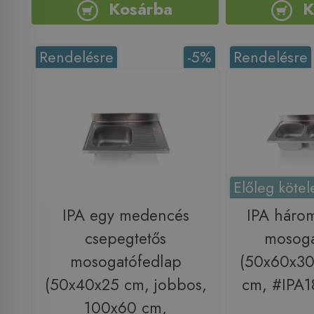
Kosárba
K
Rendelésre
-5%
Rendelésre
Előleg kötel
IPA egy medencés
IPA háro
csepegtetős
mosoga
mosogatófedlap
(50x60x30
(50x40x25 cm, jobbos,
cm, #IPA
100x60 cm,