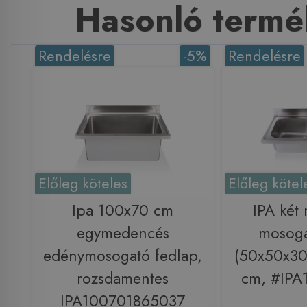
Hasonló termé
Rendelésre
-5%
Rendelésre
Előleg köteles
Előleg kötel
Ipa 100x70 cm
IPA két
egymedencés
mosoga
edénymosogató fedlap,
(50x50x30
rozsdamentes
cm, #IPA
IPA100701865037