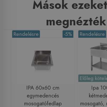
Mások ezeket
megnézték
Rendelésre
-5%
Rendelésre
Előleg kötel
IPA 60x60 cm
Ipa 1
egymedencés
kétmede
mosogatófedlap
mosogató, 