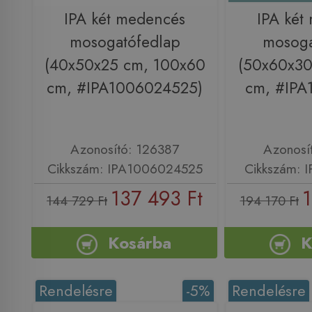
IPA két medencés
IPA két
mosogatófedlap
mosoga
(40x50x25 cm, 100x60
(50x60x30
cm, #IPA1006024525)
cm, #IPA
Azonosító: 126387
Azonosí
Cikkszám: IPA1006024525
Cikkszám: 
137 493 Ft
1
144 729 Ft
194 170 Ft
Kosárba
K
Rendelésre
-5%
Rendelésre