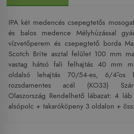
IPA két medencés csepegtetős mosogat
és balos medence Mélyhúzással gyár
vízvetőperem és csepegtető borda M
Scotch Brite asztal felület 100 mm 
vastag hátsó fali felhajtás 40 mm m
oldalsó lehajtás 70/54-es, 6/4˝-os 
rozsdamentes acél (KO33) Szár
Olaszország Rendelhető lábazat: 4 lá
alsópolc + takaróköpeny 3 oldalon + ös