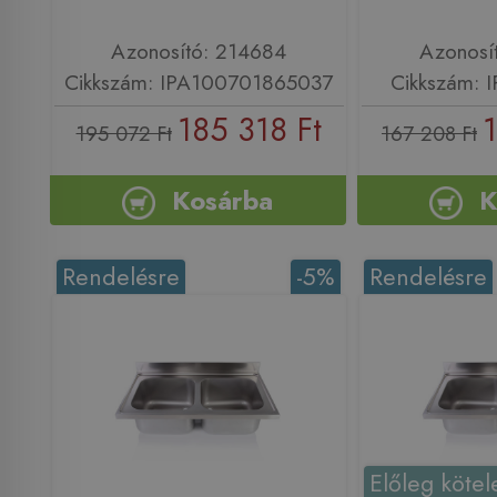
Azonosító: 214684
Azonosí
Cikkszám: IPA100701865037
Cikkszám: 
185 318 Ft
195 072 Ft
167 208 Ft
Kosárba
K
Rendelésre
-5%
Rendelésre
Előleg kötel