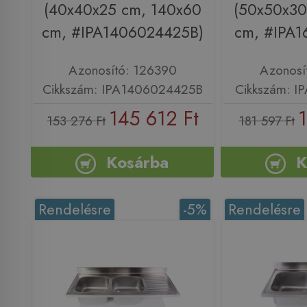
(40x40x25 cm, 140x60
(50x50x30
cm, #IPA1406024425B)
cm, #IPA1
Azonosító: 126390
Azonosí
Cikkszám: IPA1406024425B
Cikkszám: I
145 612 Ft
1
153 276 Ft
181 597 Ft
Kosárba
K
Rendelésre
-5%
Rendelésre