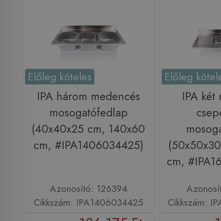
Előleg köteles
Előleg kötel
IPA három medencés
IPA két
mosogatófedlap
csep
(40x40x25 cm, 140x60
mosoga
cm, #IPA1406034425)
(50x50x30
cm, #IPA1
Azonosító: 126394
Azonosí
Cikkszám: IPA1406034425
Cikkszám: I