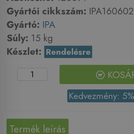
Gyártói cikkszám:
IPA160602
Gyártó:
IPA
Súly:
15 kg
Készlet:
Rendelésre
KOSÁ
Kedvezmény: 5
Termék leírás