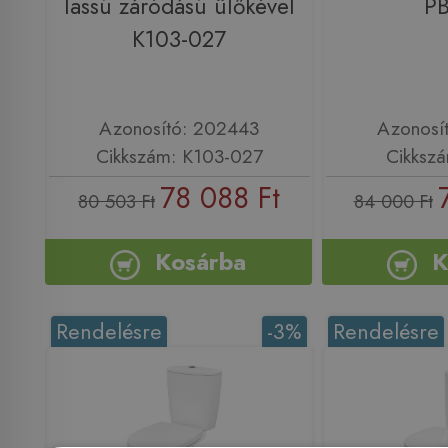
lassú záródású ülőkével
P
K103-027
Azonosító: 202443
Azonosí
Cikkszám: K103-027
Cikksz
78 088 Ft
80 503 Ft
84 000 Ft
Kosárba
K
Rendelésre
-3%
Rendelésre