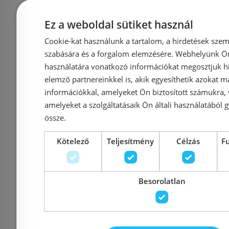
Ez a weboldal sütiket használ
Cookie-kat használunk a tartalom, a hirdetések szem
Cersanit Arteco Compact
Cersan
szabására és a forgalom elemzésére. Webhelyünk Ön 
használatára vonatkozó információkat megosztjuk hi
perem nélküli alsó kifolyású
monoblokk
elemző partnereinkkel is, akik egyesíthetik azokat m
monoblokkos wc lassú
záródású 
információkkal, amelyeket Ön biztosított számukra,
záródású wc ülőkével K667-
K2
amelyeket a szolgáltatásaik Ön általi használatából g
076
össze.
Kötelező
Teljesítmény
Célzás
F
Azonosító: 202434
Azonosí
Cikkszám: K667-076
Cikkszá
Besorolatlan
70 702 Ft
72 889 Ft
73 182 Ft
Kosárba
K