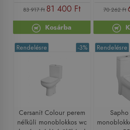
81 400 Ft
83 917 Ft
70 262 Ft
Kosárba
K
Rendelésre
-3%
Rendelésre
Cersanit Colour perem
Sapho
nélküli monoblokkos wc
monoblokk