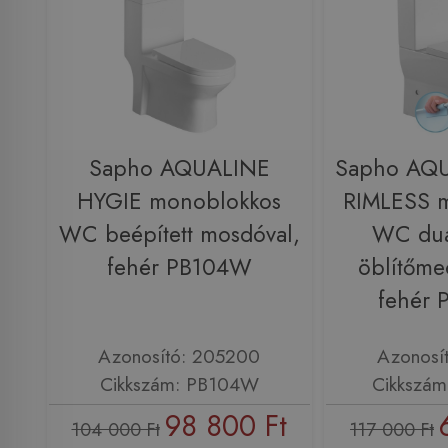
Sapho AQUALINE
Sapho AQU
HYGIE monoblokkos
RIMLESS 
WC beépített mosdóval,
WC du
fehér PB104W
öblítőme
fehér
Azonosító: 205200
Azonosí
Cikkszám: PB104W
Cikkszá
98 800 Ft
104 000 Ft
117 000 Ft