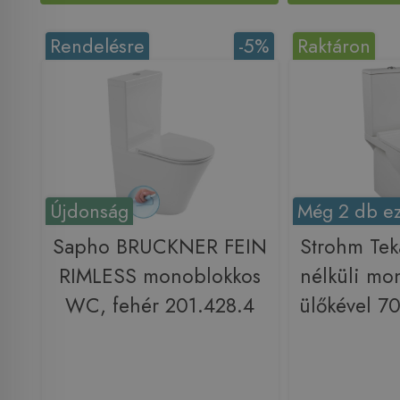
Rendelésre
-5%
Raktáron
Újdonság
Még 2 db ez
Sapho BRUCKNER FEIN
Strohm Tek
RIMLESS monoblokkos
nélküli mo
WC, fehér 201.428.4
ülőkével 7