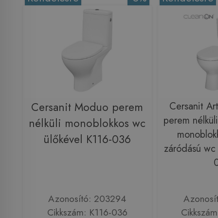
Cersanit Moduo perem
Cersanit A
perem nélküli
nélküli monoblokkos wc
monoblokk
ülőkével K116-036
záródású wc 
Azonosító: 203294
Azonosí
Cikkszám: K116-036
Cikkszám