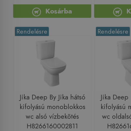
Kosárba
K
Rendelésre
Rendelésre
Jika Deep By Jika hátsó
Jika Deep 
kifolyású monoblokkos
kifolyású
wc alsó vízbekötés
wc oldals
H8266160002811
H82661