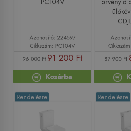
PC104V
örvénylő ö
ülőkév
CDJ
Azonosító: 224597
Azonosí
Cikkszám: PC104V
Cikkszám
91 200 Ft
96 000 Ft
87 900 Ft
Kosárba
K
Rendelésre
Rendelésre