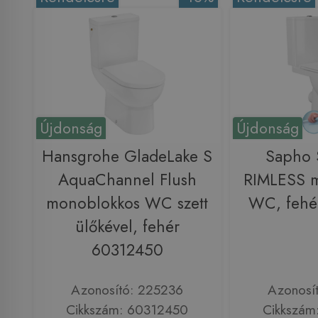
Újdonság
Újdonság
Hansgrohe GladeLake S
Sapho
AquaChannel Flush
RIMLESS 
monoblokkos WC szett
WC, feh
ülőkével, fehér
60312450
Azonosító: 225236
Azonosí
Cikkszám: 60312450
Cikkszá