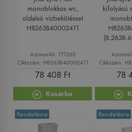
monoblokkos wc,
kifolyású 
oldalsó vízbekötéssel
monobl
H8263840002411
H82638
(8.2638.6
Azonosító: 171265
Azonosí
Cikkszám: H8263840002411
Cikkszám: H
78 408 Ft
78 
Kosárba
K
Rendelésre
Rendelésre