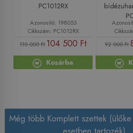
PC1012RX
bidézuhan
P
Azonosító: 198053
Azonosí
Cikkszám: PC1012RX
Cikksz
104 500 Ft
110 000 Ft
92 000 Ft
Kosárba
K
Még több Komplett szettek (ülők
esetben tartozék)