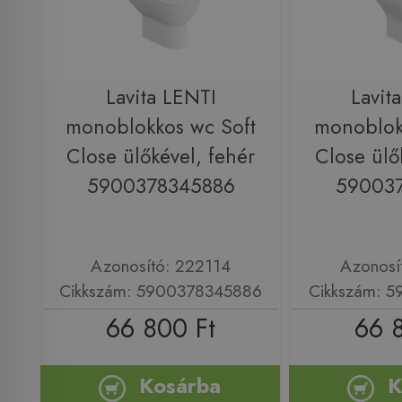
Lavita LENTI
Lavit
monoblokkos wc Soft
monoblok
Close ülőkével, fehér
Close ülő
5900378345886
59003
Azonosító: 222114
Azonosí
Cikkszám: 5900378345886
Cikkszám: 
66 800 Ft
66 
Kosárba
K