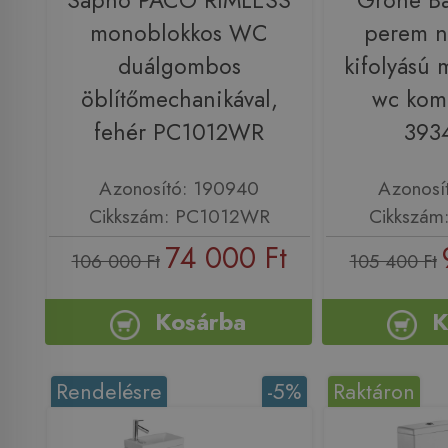
Sapho PACO RIMLESS
Grohe B
monoblokkos WC
perem né
duálgombos
kifolyású
öblítőmechanikával,
wc komp
fehér PC1012WR
393
Azonosító: 190940
Azonosí
Cikkszám: PC1012WR
Cikkszám
74 000 Ft
106 000 Ft
105 400 Ft
Kosárba
K
Rendelésre
-5%
Raktáron