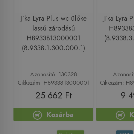
Jika Lyra Plus wc ülőke
Jika Lyra 
lassú zárodású
H89338
H8933813000001
(8.9338.3
(8.9338.1.300.000.1)
Azonosító: 130328
Azonosí
Cikkszám: H8933813000001
Cikkszám: H
25 662 Ft
9 4
Kosárba
K