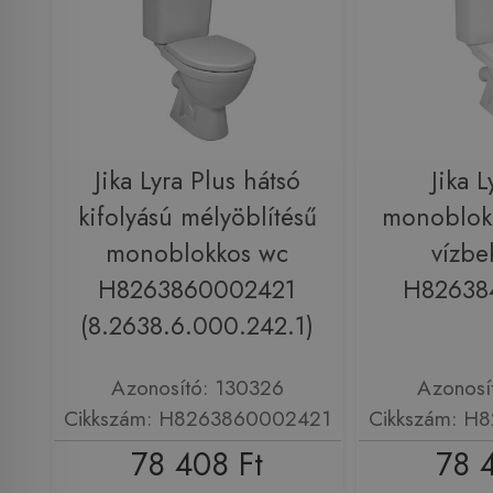
Jika Lyra Plus hátsó
Jika L
kifolyású mélyöblítésű
monoblokk
monoblokkos wc
vízbe
H8263860002421
H82638
(8.2638.6.000.242.1)
Azonosító: 130326
Azonosí
Cikkszám: H8263860002421
Cikkszám: H
78 408 Ft
78 