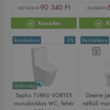
90 340 Ft
107 929 Ft
73 000 Ft
Kosárba
K
Rendelésre
-5%
Rendelésre
Újdonság
Sapho TURKU VORTEX
Deante J
monoblokkos WC, fehér
nélküli mo