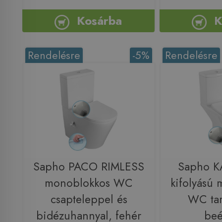
Kosárba
K
Rendelésre
-5%
Rendelésre
Sapho PACO RIMLESS
Sapho K
monoblokkos WC
kifolyású
csapteleppel és
WC tart
bidézuhannyal, fehér
beé