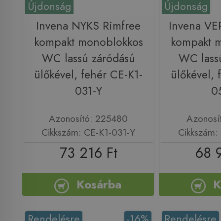
Újdonság
Újdonság
Invena NYKS Rimfree
Invena VE
kompakt monoblokkos
kompakt 
WC lassú záródású
WC lass
ülőkével, fehér CE-K1-
ülőkével, 
031-Y
0
Azonosító: 225480
Azonosí
Cikkszám: CE-K1-031-Y
Cikkszám:
73 216 Ft
68 
Kosárba
K
Rendelésre
-16%
Rendelésre