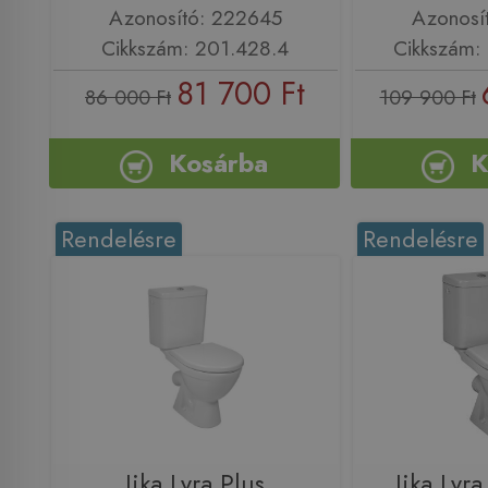
Azonosító: 222645
Azonosí
Cikkszám: 201.428.4
Cikkszám
81 700 Ft
86 000 Ft
109 900 Ft
Kosárba
K
Rendelésre
Rendelésre
Jika Lyra Plus
Jika Lyra