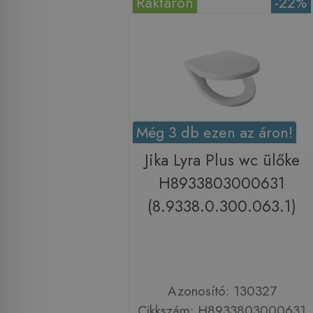
Raktáron
-22%
Még 3 db ezen az áron!
Jika Lyra Plus wc ülőke
H8933803000631
(8.9338.0.300.063.1)
Azonosító: 130327
Cikkszám: H8933803000631