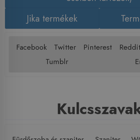
Jika termékek
Term
Facebook
Twitter
Pinterest
Reddi
Tumblr
E
Kulcsszava
Fürdőszoba és szaniter
,
Szaniter
,
W