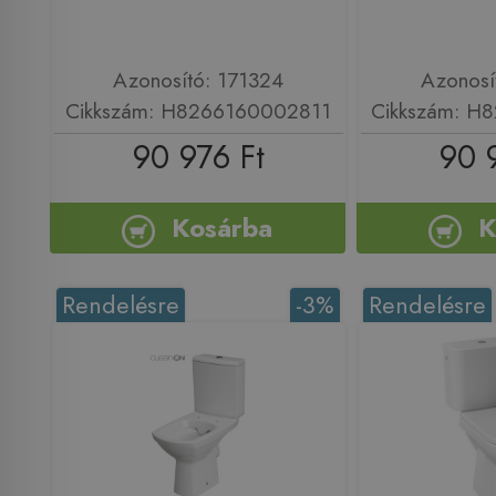
Azonosító: 171324
Azonosí
Cikkszám: H8266160002811
Cikkszám: H
90 976 Ft
90 
Kosárba
K
Rendelésre
-3%
Rendelésre