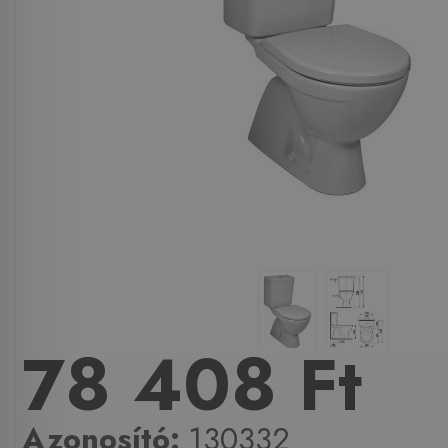
78 408 Ft
Azonosító:
130332