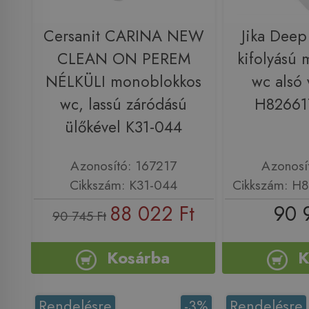
Cersanit CARINA NEW
Jika Deep 
CLEAN ON PEREM
kifolyású
NÉLKÜLI monoblokkos
wc alsó 
wc, lassú záródású
H82661
ülőkével K31-044
Azonosító: 167217
Azonosí
Cikkszám: K31-044
Cikkszám: H
88 022 Ft
90 
90 745 Ft
Kosárba
K
Rendelésre
-3%
Rendelésre