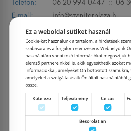
Telefon:
06 20 994 0447
::
06 3
E-mail:
info@szaniterplaza.hu
Ez a weboldal sütiket használ
Cookie-kat használunk a tartalom, a hirdetések szem
szabására és a forgalom elemzésére. Webhelyünk Ön 
használatára vonatkozó információkat megosztjuk hi
elemző partnereinkkel is, akik egyesíthetik azokat m
Fiókom
információkkal, amelyeket Ön biztosított számukra,
amelyeket a szolgáltatásaik Ön általi használatából g
össze.
Belépés
Kötelező
Teljesítmény
Célzás
F
Regisztráció
Besorolatlan