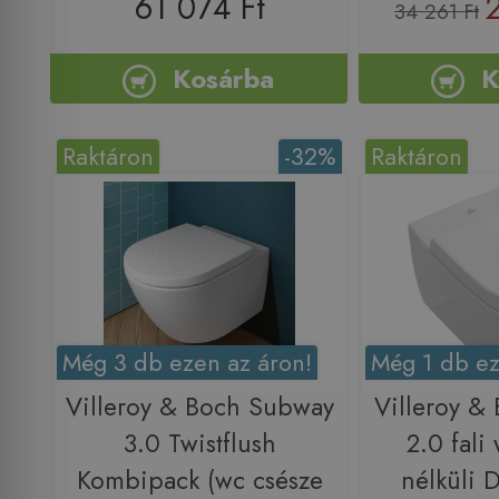
61 074 Ft
34 261 Ft
Kosárba
K
Raktáron
-32%
Raktáron
Még 3 db ezen az áron!
Még 1 db ez
Villeroy & Boch Subway
Villeroy &
3.0 Twistflush
2.0 fali
Kombipack (wc csésze
nélküli D