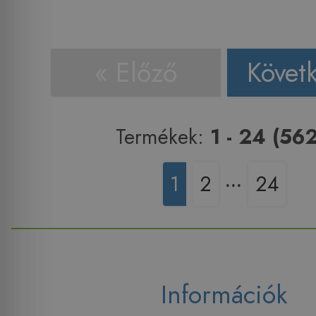
« Előző
Követ
Termékek:
1 - 24 (562
1
2
‧‧‧
24
Információk