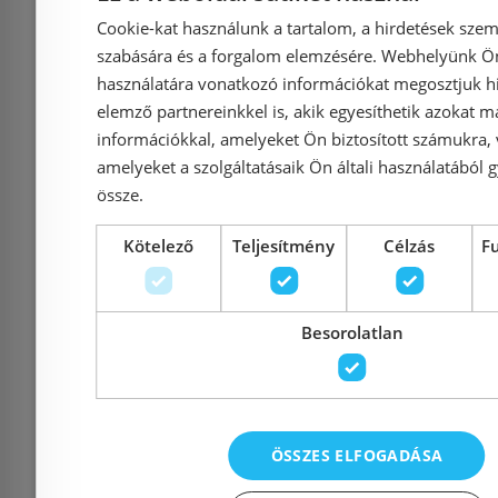
4670T001
kombipac
Cookie-kat használunk a tartalom, a hirdetések szem
561
szabására és a forgalom elemzésére. Webhelyünk Ön 
használatára vonatkozó információkat megosztjuk hi
elemző partnereinkkel is, akik egyesíthetik azokat m
Azonosító: 187966
Azonosí
információkkal, amelyeket Ön biztosított számukra,
Cikkszám: 4670T001
Cikkszám
amelyeket a szolgáltatásaik Ön általi használatából g
178 454 Ft
240 
össze.
Kötelező
Teljesítmény
Célzás
F
Kosárba
K
Besorolatlan
Rendelésre
Rendelésre
ÖSSZES ELFOGADÁSA