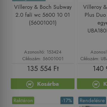
Villeroy & Boch Subway
Villeroy 
2.0 fali wc 5600 10 01
Plus Duo
(56001001)
egy
UBA180
Azonosító: 153424
Azonosí
Cikkszám: 56001001
Cikkszám: U
135 554 Ft
140 
Kosárba
K
Raktáron
-17%
Rendelésre