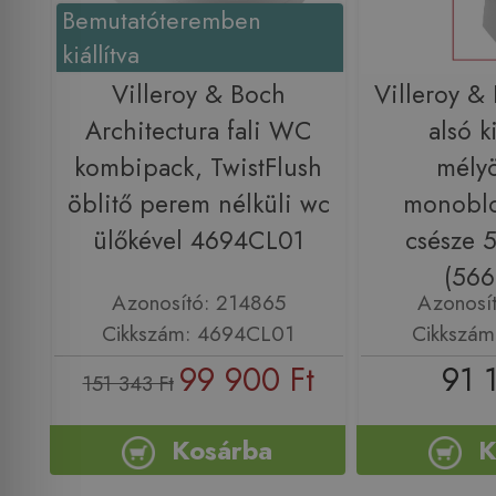
Bemutatóteremben
kiállítva
Villeroy & Boch
Villeroy &
Architectura fali WC
alsó k
kombipack, TwistFlush
mélyö
öblitő perem nélküli wc
monobl
ülőkével 4694CL01
csésze 
(566
Azonosító: 214865
Azonosí
Cikkszám: 4694CL01
Cikkszám
99 900 Ft
91 
151 343 Ft
Kosárba
K