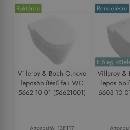
Raktáron
Rendelésre
Előleg kötel
Villeroy & Boch O.novo
Villeroy &
laposöblítésű fali WC
lapos öblí
5662 10 01 (56621001)
6603 10 0
Azonosító: 138117
Azonosí