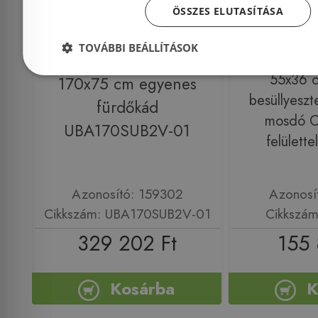
ÖSSZES ELUTASÍTÁSA
Előleg köteles
Előleg kötel
TOVÁBBI BEÁLLÍTÁSOK
Villeroy & Boch Subway
Villeroy & B
55x36 c
170x75 cm egyenes
besüllyeszte
fürdőkád
mosdó C
UBA170SUB2V-01
felülett
Azonosító: 159302
Azonosí
Cikkszám: UBA170SUB2V-01
Cikkszám
329 202 Ft
155 
Kosárba
K