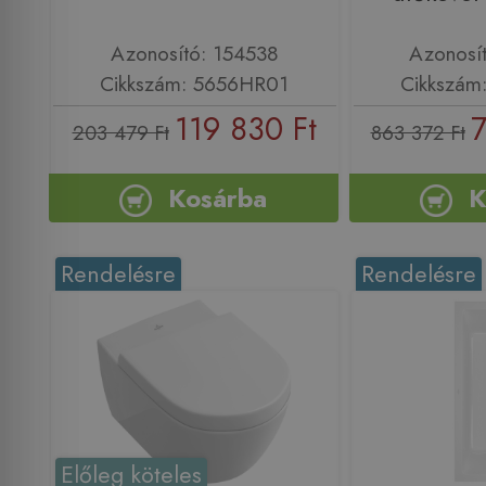
Azonosító: 154538
Azonosí
Cikkszám: 5656HR01
Cikkszám
119 830 Ft
7
203 479 Ft
863 372 Ft
Kosárba
K
Rendelésre
Rendelésre
Előleg köteles