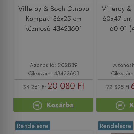
Villeroy & Boch O.novo
Villeroy &
Kompakt 36x25 cm
60x47 cm
kézmosó 43423601
60 01 (
Azonosító: 202839
Azonosí
Cikkszám: 43423601
Cikkszám
20 080 Ft
34 261 Ft
72 395 Ft
Kosárba
K
Rendelésre
Rendelésre