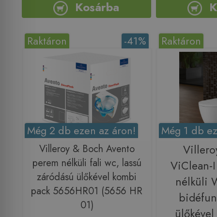
Kosárba
K
Raktáron
-41%
Raktáron
Még 2 db ezen az áron!
Még 1 db ez
Villeroy & Boch Avento
Viller
perem nélküli fali wc, lassú
ViClean-
záródású ülőkével kombi
nélküli 
pack 5656HR01 (5656 HR
bidéfu
01)
ülőkéve