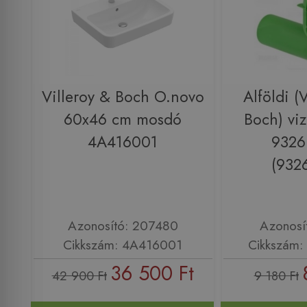
Villeroy & Boch O.novo
Alföldi (
60x46 cm mosdó
Boch) viz
4A416001
9326
(932
Azonosító: 207480
Azonosí
Cikkszám: 4A416001
Cikkszám:
36 500 Ft
42 900 Ft
9 180 Ft