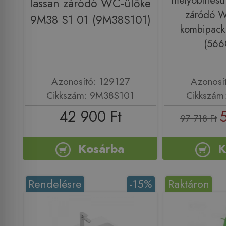
mélyöblítésű
lassan záródó WC-ülőke
záródó W
9M38 S1 01 (9M38S101)
kombipack
(566
Azonosító: 129127
Azonosí
Cikkszám: 9M38S101
Cikkszám
42 900 Ft
5
97 718 Ft
Kosárba
K
Rendelésre
-15%
Raktáron