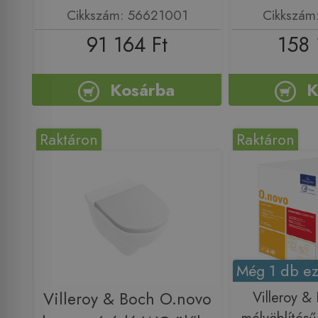
Cikkszám: 56621001
Cikkszám
91 164 Ft
158 
Kosárba
K
Raktáron
Raktáron
Még 1 db ez
Villeroy & Boch O.novo
Villeroy &