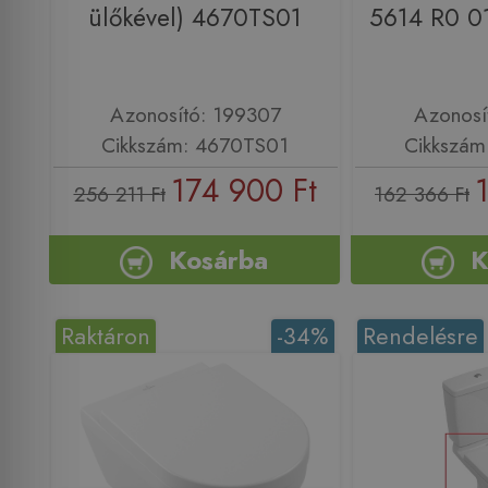
ülőkével) 4670TS01
5614 R0 0
Azonosító: 199307
Azonosí
Cikkszám: 4670TS01
Cikkszám
174 900 Ft
256 211 Ft
162 366 Ft
Kosárba
K
Raktáron
-34%
Rendelésre