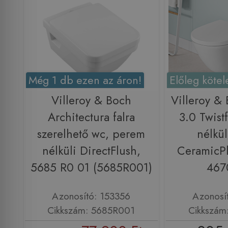
Még 1 db ezen az áron!
Előleg kötel
Villeroy & Boch
Villeroy &
Architectura falra
3.0 Twist
szerelhető wc, perem
nélkül
nélküli DirectFlush,
CeramicPlu
5685 R0 01 (5685R001)
467
Azonosító: 153356
Azonosí
Cikkszám: 5685R001
Cikkszám