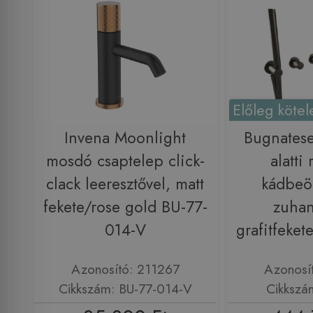
Előleg kötel
Invena Moonlight
Bugnates
mosdó csaptelep click-
alatti
clack leeresztővel, matt
kádbeö
fekete/rose gold BU-77-
zuhan
014-V
grafitfeket
Azonosító: 211267
Azonosí
Cikkszám: BU-77-014-V
Cikkszá