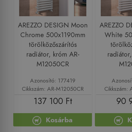
AREZZO DESIGN Moon
AREZZO D
Chrome 500x1190mm
White 5
törölközőszárítós
törölkö
radiátor, króm AR-
radiátor
M12050CR
M1
Azonosító: 177419
Azonosí
Cikkszám: AR-M12050CR
Cikkszám:
137 100 Ft
90 
Kosárba
K