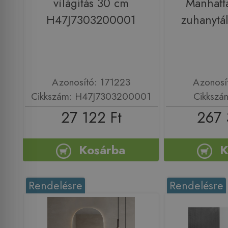
világítás 30 cm
Manhatt
H47J7303200001
zuhanytá
Azonosító: 171223
Azonosí
Cikkszám: H47J7303200001
Cikkszá
27 122 Ft
267 
Kosárba
K
Rendelésre
Rendelésre