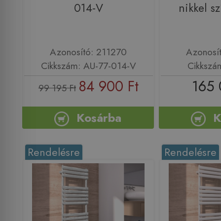
014-V
nikkel s
Azonosító: 211270
Azonosí
Cikkszám: AU-77-014-V
Cikkszá
84 900 Ft
165 
99 195 Ft
Kosárba
K
Rendelésre
Rendelésre