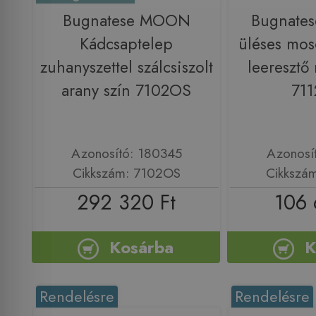
Bugnatese MOON
Bugnate
Kádcsaptelep
üléses mos
zuhanyszettel szálcsiszolt
leeresztő
arany szín 7102OS
71
Azonosító: 180345
Azonosí
Cikkszám: 7102OS
Cikkszá
292 320 Ft
106 
Kosárba
K
Rendelésre
Rendelésre