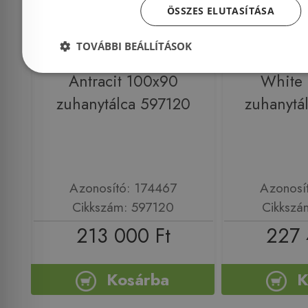
ÖSSZES ELUTASÍTÁSA
TOVÁBBI BEÁLLÍTÁSOK
Kolpa-San Moonwalk LM
Kolpa-San
Antracit 100x90
White
zuhanytálca 597120
zuhanytá
Azonosító: 174467
Azonosí
Cikkszám: 597120
Cikkszá
213 000 Ft
227 
Kosárba
K