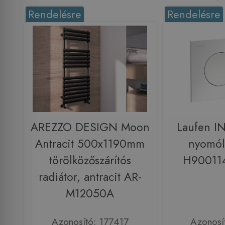
Rendelésre
Rendelésre
AREZZO DESIGN Moon
Laufen 
Antracit 500x1190mm
nyomól
törölközőszárítós
H90011
radiátor, antracit AR-
M12050A
Azonosító: 177417
Azonosí