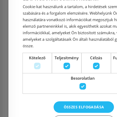
71
Cookie-kat használunk a tartalom, a hirdetések szem
szabására és a forgalom elemzésére. Webhelyünk Ön 
használatára vonatkozó információkat megosztjuk hi
elemző partnereinkkel is, akik egyesíthetik azokat m
Azonosító: 180795
Azonosí
információkkal, amelyeket Ön biztosított számukra,
Cikkszám: 7144NE
Cikkszá
amelyeket a szolgáltatásaik Ön általi használatából g
106 680 Ft
96 
össze.
Kötelező
Teljesítmény
Célzás
F
Kosárba
K
Besorolatlan
Rendelésre
Rendelésre
ÖSSZES ELFOGADÁSA