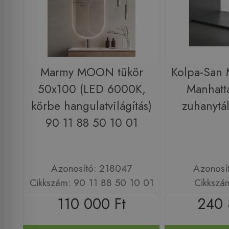
Marmy MOON tükör
Kolpa-San
50x100 (LED 6000K,
Manhatt
körbe hangulatvilágítás)
zuhanytá
90 11 88 50 10 01
Azonosító: 218047
Azonosí
Cikkszám: 90 11 88 50 10 01
Cikkszá
110 000 Ft
240 