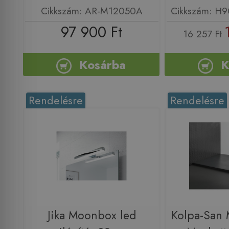
Cikkszám: AR-M12050A
Cikkszám: H
97 900 Ft
16 257 Ft
Kosárba
K
Rendelésre
Rendelésre
Jika Moonbox led
Kolpa-San