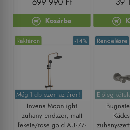
699 990 Ft
39 
Kosárba
K
Raktáron
-14%
Rendelésre
Még 1 db ezen az áron!
Előleg kötel
Invena Moonlight
Bugnat
zuhanyrendszer, matt
Kádcs
fekete/rose gold AU-77-
zuhanyszette