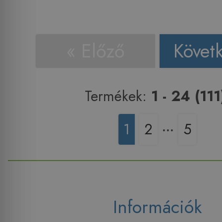
« Előző
Követ
Termékek:
1 - 24 (111
1
2
‧‧‧
5
Információk