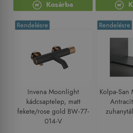
Kosárba
K
Rendelésre
Rendelésre
Invena Moonlight
Kolpa-San
kádcsaptelep, matt
Antraci
fekete/rose gold BW-77-
zuhanytá
014-V