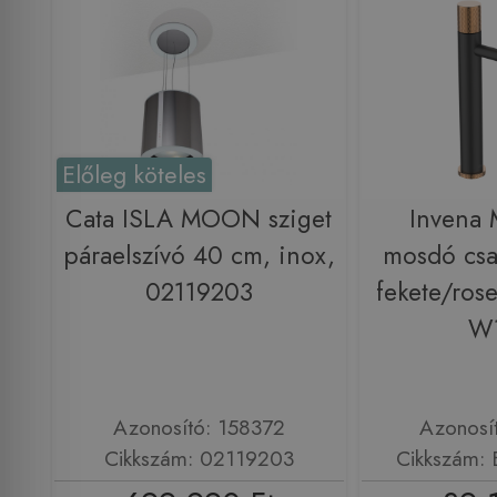
Előleg köteles
Cata ISLA MOON sziget
Invena 
páraelszívó 40 cm, inox,
mosdó csa
02119203
fekete/ros
W
Azonosító: 158372
Azonosí
Cikkszám: 02119203
Cikkszám: