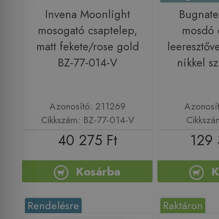
Invena Moonlight
Bugnat
mosogató csaptelep,
mosdó 
matt fekete/rose gold
leeresztőve
BZ-77-014-V
nikkel s
Azonosító: 211269
Azonosí
Cikkszám: BZ-77-014-V
Cikkszá
40 275 Ft
129 
Kosárba
K
Rendelésre
Raktáron