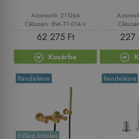
Azonosító: 211266
Azonosí
Cikkszám: BW-77-014-V
Cikkszá
62 275 Ft
227 
Kosárba
K
Rendelésre
Rendelésre
Előleg köteles