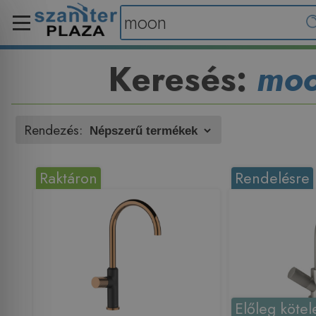
Keresés:
mo
Rendezés:
Raktáron
Rendelésre
Előleg kötel