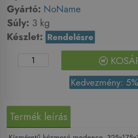
Gyártó:
NoName
Súly:
3 kg
Készlet:
Rendelésre
KOSÁ
Kedvezmény: 5
Termék leírás
Kisméretű kézmosó medence, 325x175