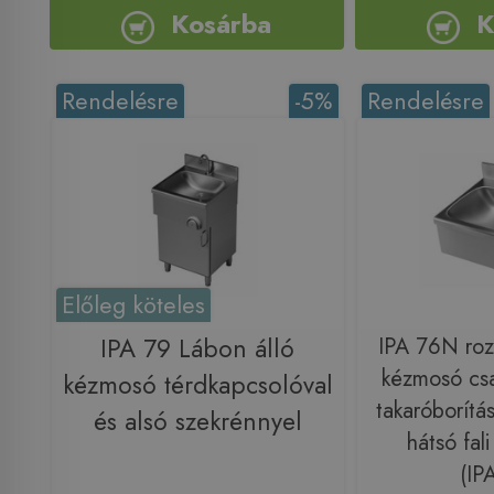
Kosárba
K
Rendelésre
-5%
Rendelésre
Előleg köteles
IPA 79 Lábon álló
IPA 76N roz
kézmosó csa
kézmosó térdkapcsolóval
takaróborítás
és alsó szekrénnyel
hátsó fali
(IP