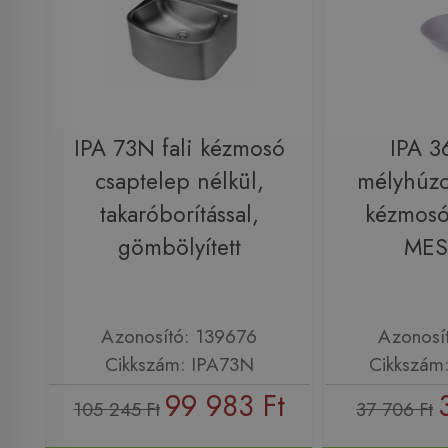
IPA 73N fali kézmosó
IPA 3
csaptelep nélkül,
mélyhúzot
takaróborítással,
kézmos
gömbölyített
MES
Azonosító: 139676
Azonosí
Cikkszám: IPA73N
Cikkszám
99 983 Ft
105 245 Ft
37 706 Ft