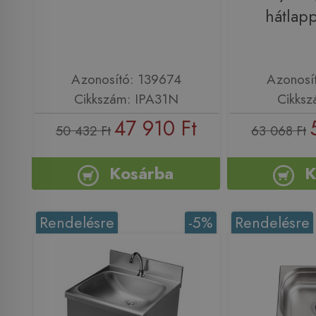
hátlapp
Azonosító: 139674
Azonosí
Cikkszám: IPA31N
Cikksz
47 910 Ft
50 432 Ft
63 068 Ft
Kosárba
K
Rendelésre
-5%
Rendelésre