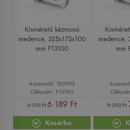
Kisméretű kézmosó
Kismére
medence, 325x175x100
medence, 
mm F13100
mm 
Azonosító: 182095
Azonosí
Cikkszám: F13100
Cikkszá
6 189 Ft
6 515 Ft
8 293 Ft
Kosárba
K