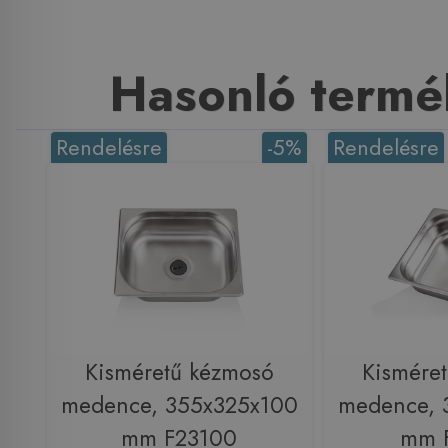
Hasonló termé
Rendelésre
-5%
Rendelésre
Kisméretű kézmosó
Kismére
medence, 355x325x100
medence, 
mm F23100
mm 