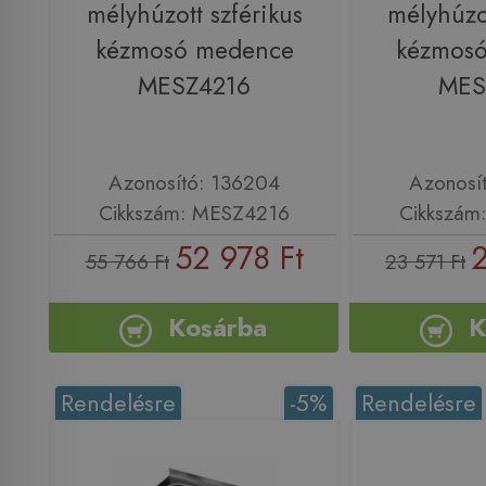
mélyhúzott szférikus
mélyhúzot
kézmosó medence
kézmos
MESZ4216
MES
Azonosító: 136204
Azonosí
Cikkszám: MESZ4216
Cikkszám
52 978 Ft
2
55 766 Ft
23 571 Ft
Kosárba
K
Rendelésre
-5%
Rendelésre