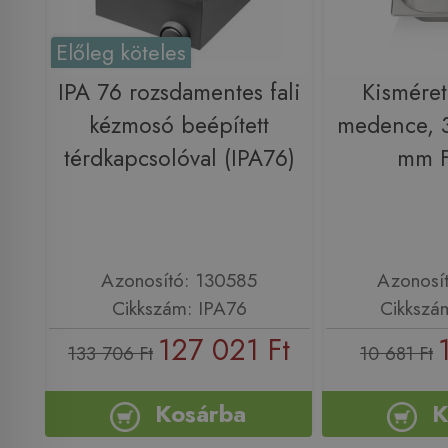
Előleg köteles
IPA 76 rozsdamentes fali
Kismére
kézmosó beépített
medence, 
térdkapcsolóval (IPA76)
mm 
Azonosító: 130585
Azonosí
Cikkszám: IPA76
Cikkszá
127 021 Ft
133 706 Ft
10 681 Ft
Kosárba
K