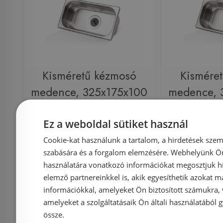
Kisméretű kézmosó
Kismére
medence, 325x175x100
medence, 
mm F13100
mm 
Ez a weboldal sütiket használ
Cookie-kat használunk a tartalom, a hirdetések szem
szabására és a forgalom elemzésére. Webhelyünk Ön 
használatára vonatkozó információkat megosztjuk hi
Azonosító: 182095
Azonosí
elemző partnereinkkel is, akik egyesíthetik azokat m
Cikkszám: F13100
Cikkszá
információkkal, amelyeket Ön biztosított számukra,
6 189 Ft
amelyeket a szolgáltatásaik Ön általi használatából g
6 515 Ft
8 293 Ft
össze.