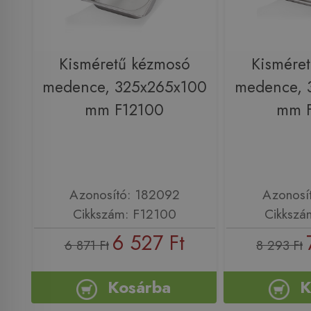
Kisméretű kézmosó
Kismére
medence, 325x265x100
medence, 
mm F12100
mm 
Azonosító: 182092
Azonosí
Cikkszám: F12100
Cikkszá
6 527 Ft
6 871 Ft
8 293 Ft
Kosárba
K