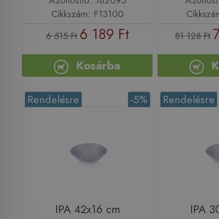
Cikkszám: F13100
Cikkszá
6 189 Ft
6 515 Ft
81 128 Ft
Kosárba
K
Rendelésre
-5%
Rendelésre
IPA 42x16 cm
IPA 3