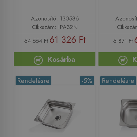
Azonosító: 130586
Azonosí
Cikkszám: IPA32N
Cikkszá
61 326 Ft
64 554 Ft
6 871 Ft
Kosárba
K
Rendelésre
-5%
Rendelésre