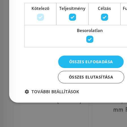
Kosárba
K
Kötelező
Teljesítmény
Célzás
F
Rendelésre
-5%
Rendelésre
Besorolatlan
ÖSSZES ELFOGADÁSA
ÖSSZES ELUTASÍTÁSA
IPA 32N rozsdamentes
Kismére
TOVÁBBI BEÁLLÍTÁSOK
fali kézmosó (IPA32N)
medence, 
mm 