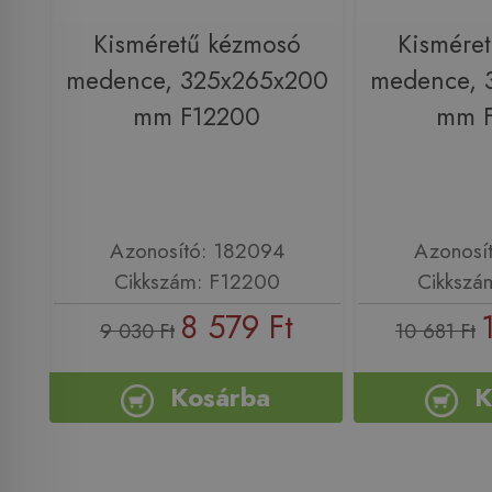
Kisméretű kézmosó
Kismére
medence, 325x265x200
medence, 
mm F12200
mm 
Azonosító: 182094
Azonosí
Cikkszám: F12200
Cikkszá
8 579 Ft
9 030 Ft
10 681 Ft
Kosárba
K