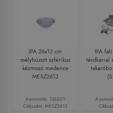
IPA 26x13 cm
IPA fal
mélyhúzott szférikus
térdkarral 
kézmosó medence
takaróbor
MESZ2613
(S
Azonosító: 136201
Azonosí
Cikkszám: MESZ2613
Cikksz