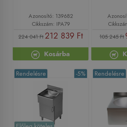
Azonosító: 139682
Azonosí
Cikkszám: IPA79
Cikkszá
212 839 Ft
224 041 Ft
105 245 Ft
Kosárba
K
Rendelésre
-5%
Rendelésre
Előleg köteles