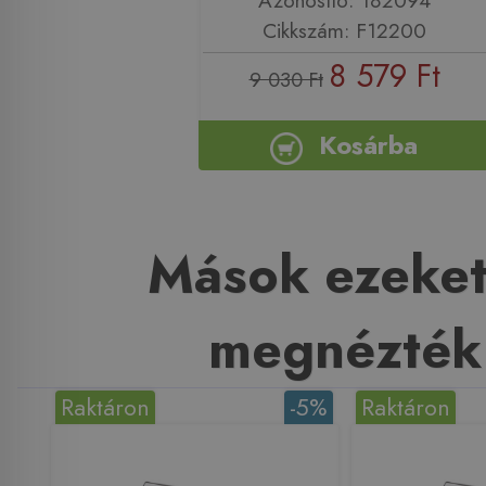
Cikkszám: F12200
8 579 Ft
9 030 Ft
Kosárba
Mások ezeket
megnézték
Raktáron
-5%
Raktáron