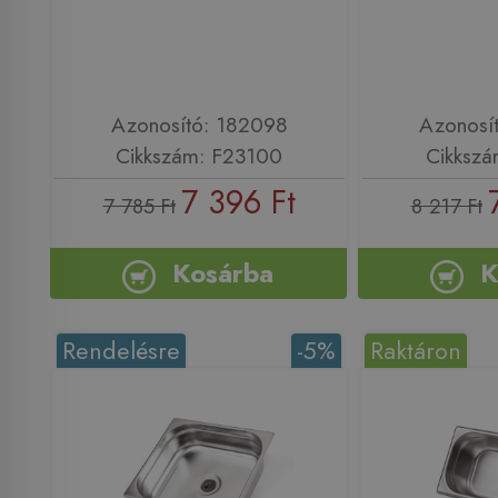
Azonosító: 182098
Azonosí
Cikkszám: F23100
Cikkszá
7 396 Ft
7 785 Ft
8 217 Ft
Kosárba
K
Rendelésre
-5%
Raktáron