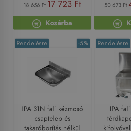
17 723 Ft
18 656 Ft
50 673 Ft
Kosárba
K
Rendelésre
-5%
Rendelésre
IPA 31N fali kézmosó
IPA fal
csaptelep és
térdkapc
takaróborítás nélkül
kifolyóval