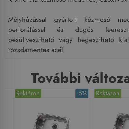
Mélyhúzással gyártott kézmosó med
perforálással és dugós leereszt
besüllyeszthető vagy hegeszthető kial
rozsdamentes acél
További változ
Raktáron
-5%
Raktáron