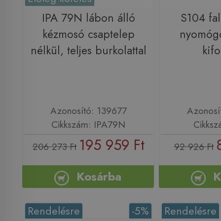
IPA 79N lábon álló
S104 fa
kézmosó csaptelep
nyomóg
nélkül, teljes burkolattal
kifo
Azonosító: 139677
Azonosí
Cikkszám: IPA79N
Cikksz
195 959 Ft
206 273 Ft
92 926 Ft
Kosárba
K
Rendelésre
-5%
Rendelésre