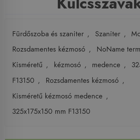
Kulcsszava
Fürdőszoba és szaniter
,
Szaniter
,
Mo
Rozsdamentes kézmosó
,
NoName term
Kisméretű
,
kézmosó
,
medence
,
32
F13150
,
Rozsdamentes kézmosó
,
Kisméretű kézmosó medence
,
325x175x150 mm F13150