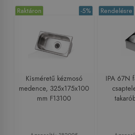
Raktáron
-5%
Rendelésre
Kisméretű kézmosó
IPA 67N f
medence, 325x175x100
csaptel
mm F13100
takarób
Azonosító: 182095
Azonosí