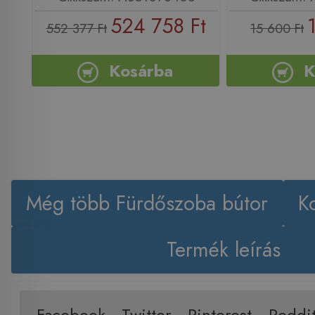
524 758 Ft
552 377 Ft
15 600 Ft
Kosárba
K
Még több Fürdőszoba bútor
K
Termék leírás
Facebook
Twitter
Pinterest
Reddi