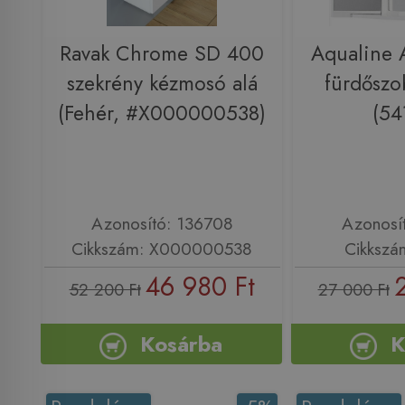
Ravak Chrome SD 400
Aqualine 
szekrény kézmosó alá
fürdőszo
(Fehér, #X000000538)
(54
Azonosító: 136708
Azonosí
Cikkszám: X000000538
Cikkszá
46 980 Ft
52 200 Ft
27 000 Ft
Kosárba
K