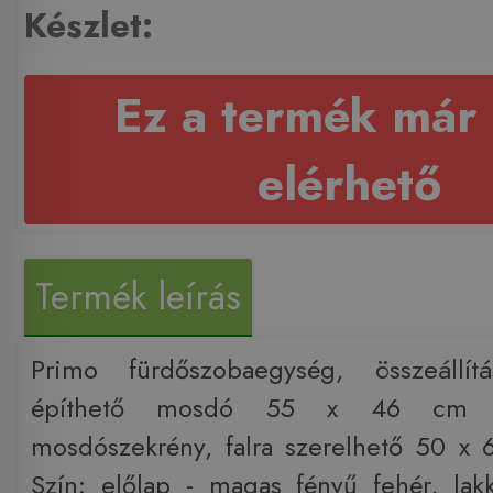
Készlet:
Ez a termék már
elérhető
Termék leírás
Primo fürdőszobaegység, összeállít
építhető mosdó 55 x 46 cm cs
mosdószekrény, falra szerelhető 50 x
Szín: előlap - magas fényű fehér, lak