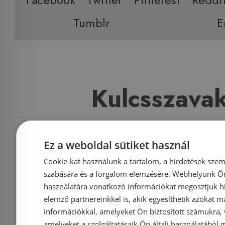
Tumblr
E
Kulcsszava
Ez a weboldal sütiket használ
Fürdőszoba és szaniter
,
Fürdőszoba b
Cookie-kat használunk a tartalom, a hirdetések szem
Kolo termékek
,
Kolo
,
Primo
,
fürdő
szabására és a forgalom elemzésére. Webhelyünk Ön 
használatára vonatkozó információkat megosztjuk hi
Fürdőszoba bútor
,
kiegészítők
,
elemző partnereinkkel is, akik egyesíthetik azokat m
információkkal, amelyeket Ön biztosított számukra,
Kolo Primo 55 cm fürdőszobabútor
amelyeket a szolgáltatásaik Ön általi használatából g