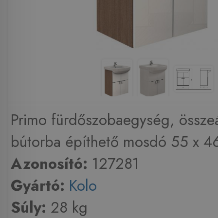
Primo fürdőszobaegység, összeáll
bútorba építhető mosdó 55 x 46
Azonosító:
127281
Gyártó:
Kolo
Súly:
28 kg