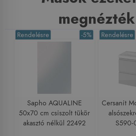
megnézték
Rendelésre
-5%
Rendelésre
Sapho AQUALINE
Cersanit M
50x70 cm csiszolt tükör
alsószekr
akasztó nélkül 22492
S590-