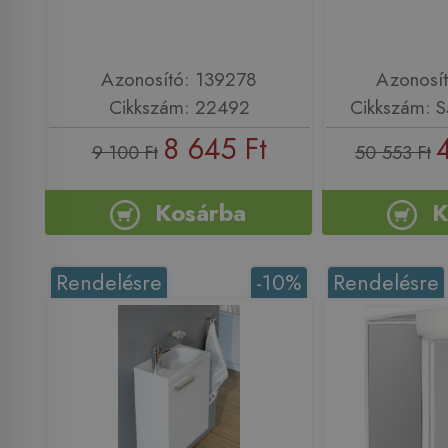
Azonosító: 139278
Azonosí
Cikkszám: 22492
Cikkszám: 
8 645 Ft
9 100 Ft
50 553 Ft
Kosárba
K
Rendelésre
-10%
Rendelésre