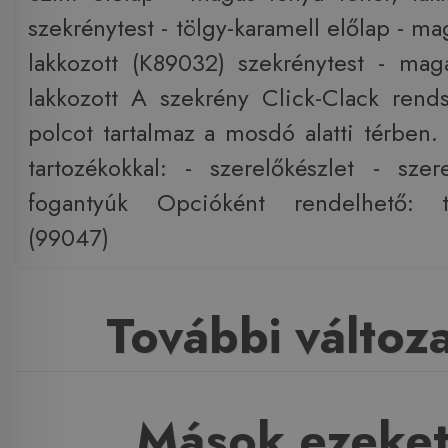
szekrénytest - tölgy-karamell előlap - ma
lakkozott (K89032) szekrénytest - mag
lakkozott A szekrény Click-Clack rends
polcot tartalmaz a mosdó alatti térben. 
tartozékokkal: - szerelőkészlet - szere
fogantyúk Opcióként rendelhető: t
(99047)
További változ
Mások ezeket