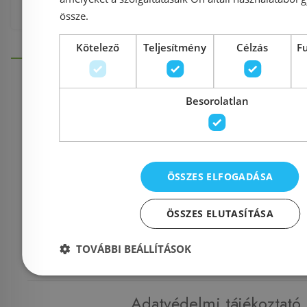
össze.
Kötelező
Teljesítmény
Célzás
F
Besorolatlan
Információk
Házhozszállítás (1900 Ft-tó
ÖSSZES ELFOGADÁSA
Fizetés
ÖSSZES ELUTASÍTÁSA
TOVÁBBI BEÁLLÍTÁSOK
Kapcsolat
Adatvédelmi tájékoztató