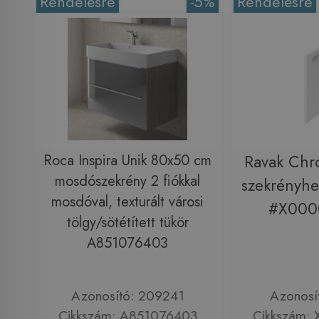
Rendelésre
-5%
Rendelésre
Roca Inspira Unik 80x50 cm
Ravak Ch
mosdószekrény 2 fiókkal
szekrényhez
mosdóval, texturált városi
#X000
tölgy/sötétített tükör
A851076403
Azonosító: 209241
Azonosí
Cikkszám: A851076403
Cikkszám: