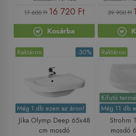
16 720 Ft
17 600 Ft
39 900 Ft
Kosárba
K
Raktáron
-30%
Raktáron
Kifutó term
Még 1 db ezen az áron!
Még 11 db e
Jika Olymp Deep 65x48
Strohm 
cm mosdó
mosdó 6