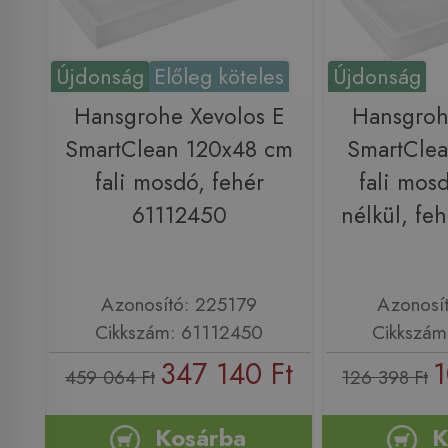
Újdonság
Előleg köteles
Újdonság
Hansgrohe Xevolos E
Hansgroh
SmartClean 120x48 cm
SmartCle
fali mosdó, fehér
fali mos
61112450
nélkül, fe
Azonosító: 225179
Azonosí
Cikkszám: 61112450
Cikkszám
347 140 Ft
1
459 064 Ft
126 398 Ft
Kosárba
K