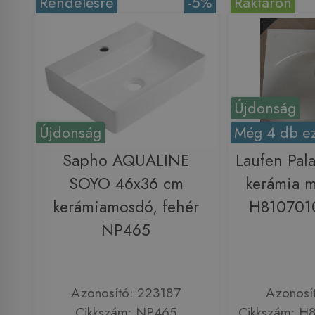
Rendelésre
-5%
Raktáron
Újdonság
Újdonság
Még 4 db ez
Sapho AQUALINE
Laufen Pal
SOYO 46x36 cm
kerámia m
kerámiamosdó, fehér
H8107010
NP465
Azonosító: 223187
Azonosí
Cikkszám: NP465
Cikkszám: H