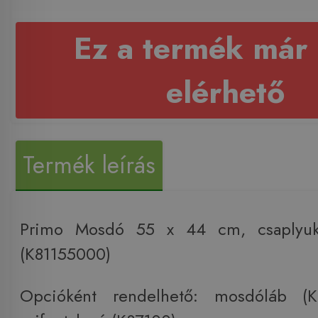
Ez a termék már
elérhető
Termék leírás
Primo Mosdó 55 x 44 cm, csaplyukka
(K81155000)
Opcióként rendelhető: mosdóláb (K8