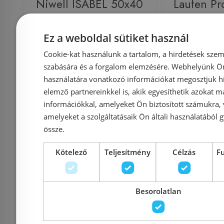
Niwell ISABEL 50x40
Laufen Pr
cm pultra vagy falra
cm 
szerelhető mosdó, fehér
H81096
Ez a weboldal sütiket használ
COMP-NWSZ-ISA5040
(8.1096.3
Cookie-kat használunk a tartalom, a hirdetések szem
szabására és a forgalom elemzésére. Webhelyünk Ön 
használatára vonatkozó információkat megosztjuk hi
Azonosító: 184822
elemző partnereinkkel is, akik egyesíthetik azokat m
Cikkszám: COMP-NWSZ-
Azonosí
információkkal, amelyeket Ön biztosított számukra,
ISA5040
Cikkszám: H
amelyeket a szolgáltatásaik Ön általi használatából g
39 990 Ft
össze.
41 041 Ft
Kötelező
Teljesítmény
Célzás
F
Kosárba
K
Besorolatlan
Rendelésre
-5%
Raktáron