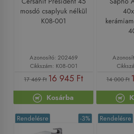
Cersanit President 45
Sapho 
mosdó csaplyuk nélkül
40
K08-001
kerámiam
4
Azonosító: 202469
Azonosí
Cikkszám: K08-001
Cikksz
16 945 Ft
17 469 Ft
14 000 Ft
Kosárba
K
Rendelésre
-3%
Rendelésre