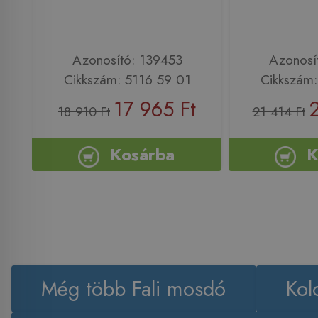
Azonosító: 139453
Azonosí
Cikkszám: 5116 59 01
Cikkszám:
17 965 Ft
18 910 Ft
21 414 Ft
Kosárba
K
Még több Fali mosdó
Kol