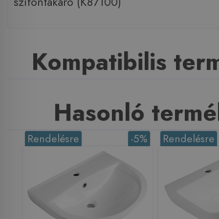
szifontakaró (K87100)
Kompatibilis te
Hasonló termé
Rendelésre
-5%
Rendelésre