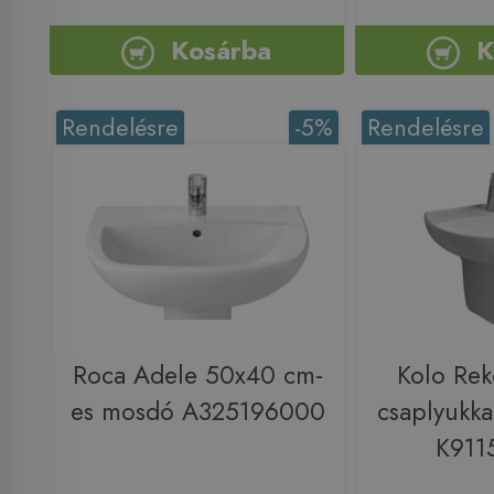
Kosárba
K
Rendelésre
-5%
Rendelésre
Roca Adele 50x40 cm-
Kolo Re
es mosdó A325196000
csaplyukka
K911