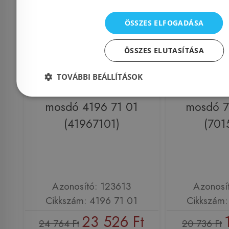
ÖSSZES ELFOGADÁSA
ÖSSZES ELUTASÍTÁSA
TOVÁBBI BEÁLLÍTÁSOK
Alföldi Bázis 60x44 fali
Alföldi Báz
mosdó 4196 71 01
mosdó 7
(41967101)
(701
Azonosító: 123613
Azonosí
Cikkszám: 4196 71 01
Cikkszám:
23 526 Ft
24 764 Ft
20 736 Ft