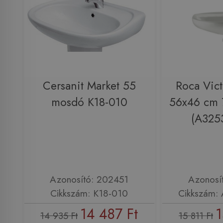
Cersanit Market 55
Roca Vic
mosdó K18-010
56x46 cm
(A325
Azonosító: 202451
Azonosí
Cikkszám: K18-010
Cikkszám:
14 487 Ft
1
14 935 Ft
15 811 Ft