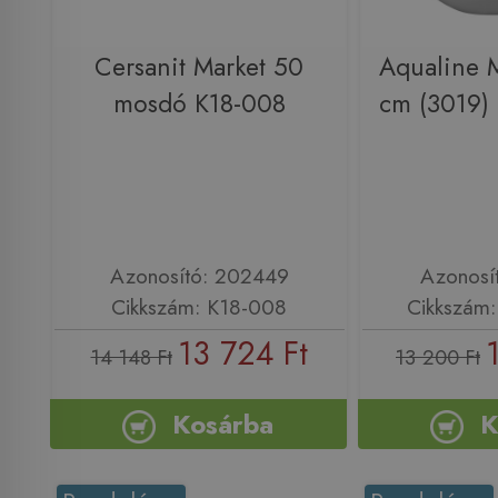
Cersanit Market 50
Aqualine 
mosdó K18-008
cm (3019)
Azonosító: 202449
Azonosí
Cikkszám: K18-008
Cikkszám
13 724 Ft
14 148 Ft
13 200 Ft
Kosárba
K