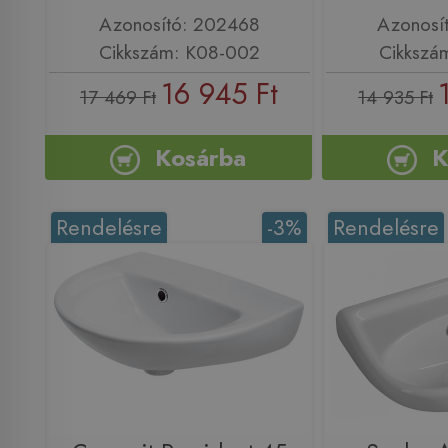
Azonosító: 202468
Azonosí
Cikkszám: K08-002
Cikkszá
16 945 Ft
17 469 Ft
14 935 Ft
Kosárba
K
Rendelésre
-3%
Rendelésre