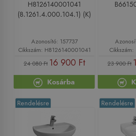
H8126140001041
B66150
(8.1261.4.000.104.1) (K)
Azonosító: 157737
Azonosí
Cikkszám: H8126140001041
Cikkszám:
16 900 Ft
24 080 Ft
23 900 Ft
Kosárba
K
Rendelésre
Rendelésre