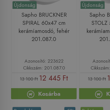
Újdonság
Újdonság
Sapho BRUCKNER
Sapho 
SPIRAL 60x47 cm
STOLZ 
kerámiamosdó, fehér
kerámiam
201.087.0
201
Azonosító: 223622
Azonosí
Cikkszám: 201.087.0
Cikkszám
12 445 Ft
13 100 Ft
13 100 Ft
Kosárba
K