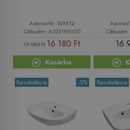
Azonosító: 169812
Azonosí
Cikkszám: A325196000
Cikkszám
16 180 Ft
16 
17 083 Ft
Kosárba
K
Rendelésre
-3%
Rendelésre