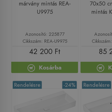
márvány mintás REA-
70x50 c
U9975
mintás 
Azonosító: 225877
Azonosí
Cikkszám: REA-U9975
Cikkszám
42 200 Ft
85 
Kosárba
K
Rendelésre
-24%
Rendelésre