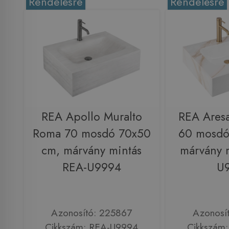
Rendelésre
Rendelésre
REA Apollo Muralto
REA Ares
Roma 70 mosdó 70x50
60 mosdó
cm, márvány mintás
márvány 
REA-U9994
U
Azonosító: 225867
Azonosí
Cikkszám: REA-U9994
Cikkszám