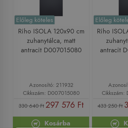
Előleg köteles
Előleg kötel
Riho ISOLA 120x90 cm
Riho ISOL
zuhanytálca, matt
zuhanyt
antracit D007015080
antracit
Azonosító: 211932
Azonosí
Cikkszám: D007015080
Cikkszám:
297 576 Ft
3
330 640 Ft
433 250 Ft
Kosárba
K