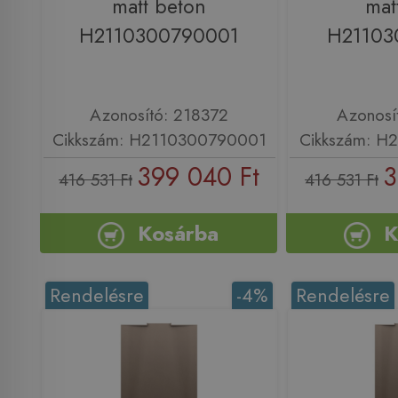
matt beton
mat
H2110300790001
H21103
Azonosító: 218372
Azonosí
Cikkszám: H2110300790001
Cikkszám: H
399 040 Ft
3
416 531 Ft
416 531 Ft
Kosárba
K
Rendelésre
-4%
Rendelésre