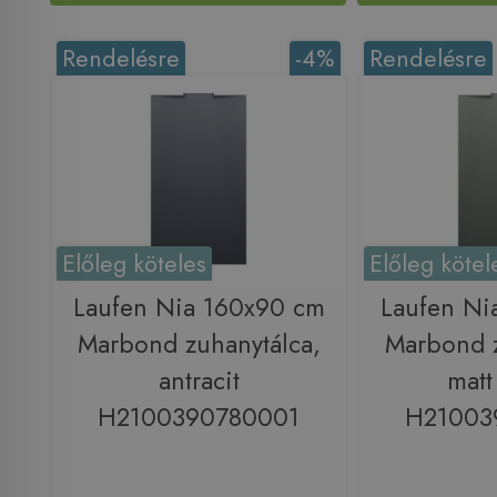
Rendelésre
-4%
Rendelésre
Előleg köteles
Előleg kötel
Laufen Nia 160x90 cm
Laufen Ni
Marbond zuhanytálca,
Marbond z
antracit
matt
H2100390780001
H21003