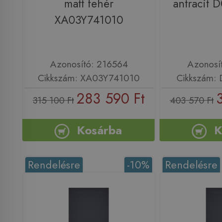
matt fehér
antracit
XA03Y741010
Azonosító: 216564
Azonosí
Cikkszám: XA03Y741010
Cikkszám:
283 590 Ft
315 100 Ft
403 570 Ft
Kosárba
K
Rendelésre
-10%
Rendelésre