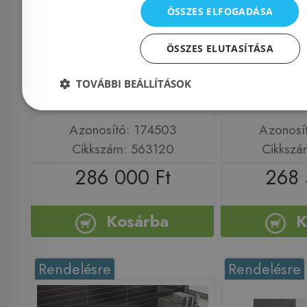
Kolpa-San Re-Walk
Kolpa-S
ÖSSZES ELFOGADÁSA
140x90 zuhanytálca
140x80 z
563120
59
ÖSSZES ELUTASÍTÁSA
TOVÁBBI BEÁLLÍTÁSOK
Azonosító: 174503
Azonosí
Cikkszám: 563120
Cikkszá
286 000 Ft
268 
Kosárba
K
Rendelésre
Rendelésre