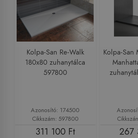
Kolpa-San Re-Walk
Kolpa-San
180x80 zuhanytálca
Manhatt
597800
zuhanytá
Azonosító: 174500
Azonosí
Cikkszám: 597800
Cikkszá
311 100 Ft
267 