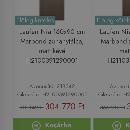
Előleg köteles
Előleg kötel
Laufen Nia 160x90 cm
Laufen Ni
Marbond zuhanytálca,
Marbond z
matt kávé
mat
H2100391290001
H21103
Azonosító: 218342
Azonosí
Cikkszám: H2100391290001
Cikkszám: H
304 770 Ft
318 142 Ft
366 913 Ft
Kosárba
K