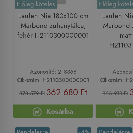
Előleg köteles
Előleg kötel
Laufen Nia 180x100 cm
Laufen Ni
Marbond zuhanytálca,
Marbond z
fehér H2110300000001
matt
H21103
Azonosító: 218368
Azonosí
Cikkszám: H2110300000001
Cikkszám: H
362 680 Ft
378 579 Ft
366 913 Ft
Kosárba
K
Rendelésre
-4%
Rendelésre