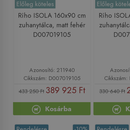
Előleg köteles
Előleg kötel
Riho ISOLA 160x90 cm
Riho ISOL
zuhanytálca, matt fehér
zuhanytálc
D007019105
D007
Azonosító: 211940
Azonosí
Cikkszám: D007019105
Cikkszám:
389 925 Ft
433 250 Ft
330 640 Ft
Kosárba
K
Rendelésre
-10%
Rendelésre