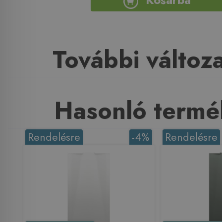
További változ
Hasonló termé
Rendelésre
-4%
Rendelésre