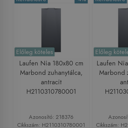
Előleg köteles
Előleg kötel
Laufen Nia 180x80 cm
Laufen Ni
Marbond zuhanytálca,
Marbond z
antracit
ant
H2110310780001
H21103
Azonosító: 218376
Azonosí
Cikkszám: H2110310780001
Cikkszám: H