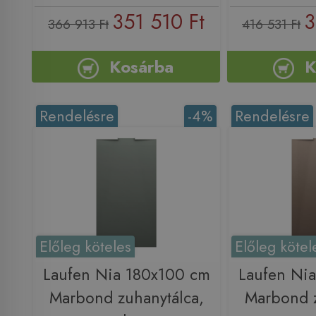
351 510 Ft
3
366 913 Ft
416 531 Ft
Kosárba
K
Rendelésre
-4%
Rendelésre
Előleg köteles
Előleg kötel
Laufen Nia 180x100 cm
Laufen Ni
Marbond zuhanytálca,
Marbond z