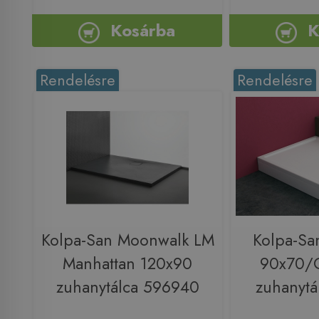
Kosárba
K
Rendelésre
Rendelésre
Kolpa-San Moonwalk LM
Kolpa-Sa
Manhattan 120x90
90x70/O
zuhanytálca 596940
zuhanytá