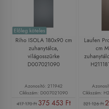
Előleg köteles
Riho ISOLA 180x90 cm
Laufen Pr
zuhanytálca,
cm M
világosszürke
zuhanytálc
D007021090
H21118
Azonosító: 211942
Azonosí
Cikkszám: D007021090
Cikkszám: H
375 453 Ft
2
417 170 Ft
321 126 Ft