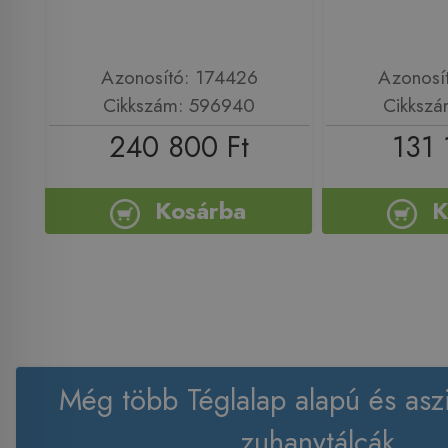
Azonosító: 174426
Azonosí
Cikkszám: 596940
Cikkszá
240 800 Ft
131 
Kosárba
K
Még több Téglalap alapú és asz
zuhanytálcák