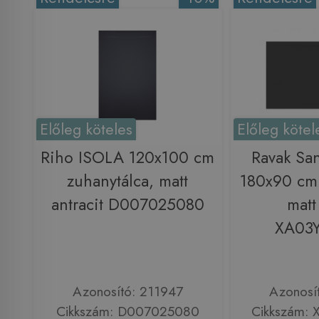
Előleg köteles
Előleg kötel
Riho ISOLA 120x100 cm
Ravak Sa
zuhanytálca, matt
180x90 cm 
antracit D007025080
matt
XA03
Azonosító: 211947
Azonosí
Cikkszám: D007025080
Cikkszám: