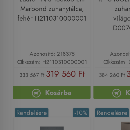
Marbond zuhanytálca,
zuhan
fehér H2110310000001
világ
D007
Azonosító: 218375
Azonosí
Cikkszám: H2110310000001
Cikkszám:
319 560 Ft
333 567 Ft
384 260 Ft
Kosárba
K
Rendelésre
-10%
Rendelésre