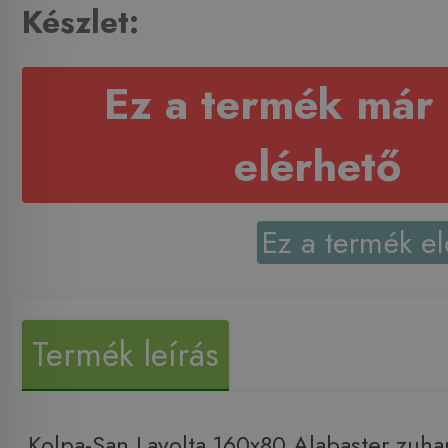
Készlet:
Ez a termék már
elérhető
Ez a termék el
Termék leírás
Kolpa-San Lavolta 160x80 Alabaster zuh