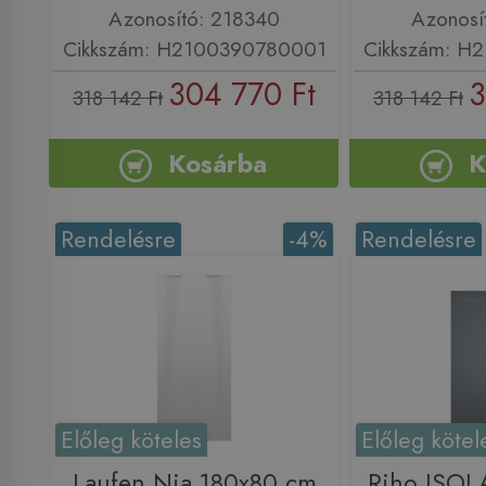
Azonosító: 218340
Azonosí
Cikkszám: H2100390780001
Cikkszám: H
304 770 Ft
3
318 142 Ft
318 142 Ft
Kosárba
K
Rendelésre
-4%
Rendelésre
Előleg köteles
Előleg kötel
Laufen Nia 180x80 cm
Riho ISOL