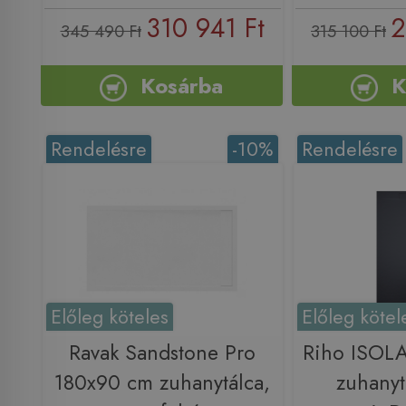
310 941 Ft
2
345 490 Ft
315 100 Ft
Kosárba
K
Rendelésre
-10%
Rendelésre
Előleg köteles
Előleg kötel
Ravak Sandstone Pro
Riho ISOL
180x90 cm zuhanytálca,
zuhanyt