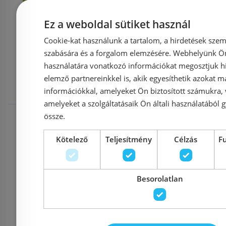
Ez a weboldal sütiket használ
Mások ezeket
Cookie-kat használunk a tartalom, a hirdetések szem
szabására és a forgalom elemzésére. Webhelyünk Ön 
használatára vonatkozó információkat megosztjuk hi
megnézték
elemző partnereinkkel is, akik egyesíthetik azokat m
információkkal, amelyeket Ön biztosított számukra,
amelyeket a szolgáltatásaik Ön általi használatából g
Rendelésre
Rendelésre
össze.
Kötelező
Teljesítmény
Célzás
F
Besorolatlan