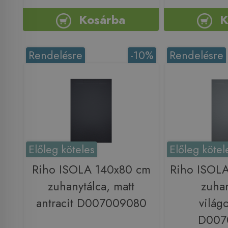
Kosárba
K
Rendelésre
-10%
Rendelésre
Előleg köteles
Előleg kötel
Riho ISOLA 140x80 cm
Riho ISOL
zuhanytálca, matt
zuhan
antracit D007009080
világ
D007