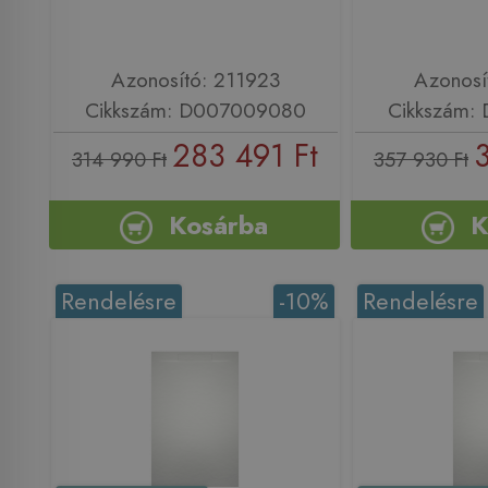
Azonosító: 211923
Azonosí
Cikkszám: D007009080
Cikkszám:
283 491 Ft
314 990 Ft
357 930 Ft
Kosárba
K
Rendelésre
-10%
Rendelésre